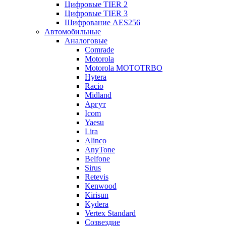
Цифровые TIER 2
Цифровые TIER 3
Шифрование AES256
Автомобильные
Аналоговые
Comrade
Motorola
Motorola MOTOTRBO
Hytera
Racio
Midland
Аргут
Icom
Yaesu
Lira
Alinco
AnyTone
Belfone
Sirus
Retevis
Kenwood
Kirisun
Kydera
Vertex Standard
Созвездие