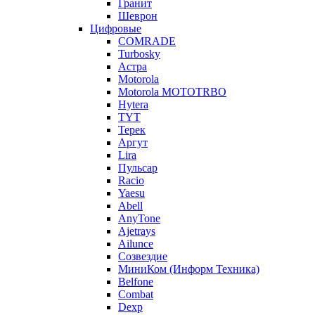
Гранит
Шеврон
Цифровые
COMRADE
Turbosky
Астра
Motorola
Motorola MOTOTRBO
Hytera
TYT
Терек
Аргут
Lira
Пульсар
Racio
Yaesu
Abell
AnyTone
Ajetrays
Ailunce
Созвездие
МиниКом (Информ Техника)
Belfone
Combat
Dexp