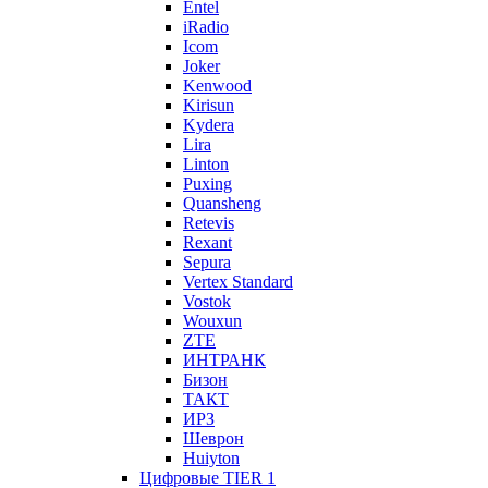
Entel
iRadio
Icom
Joker
Kenwood
Kirisun
Kydera
Lira
Linton
Puxing
Quansheng
Retevis
Rexant
Sepura
Vertex Standard
Vostok
Wouxun
ZTE
ИНТРАНК
Бизон
ТАКТ
ИРЗ
Шеврон
Huiyton
Цифровые TIER 1