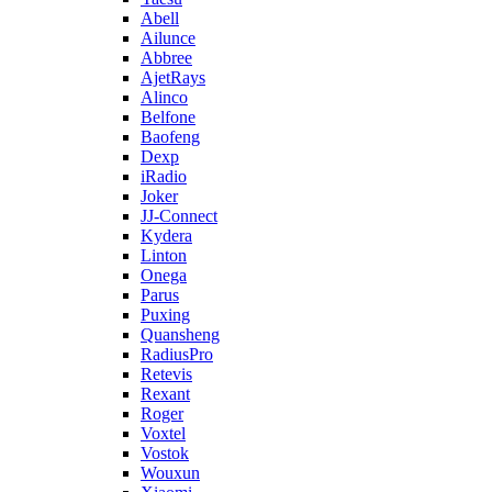
Abell
Ailunce
Abbree
AjetRays
Alinco
Belfone
Baofeng
Dexp
iRadio
Joker
JJ-Connect
Kydera
Linton
Onega
Parus
Puxing
Quansheng
RadiusPro
Retevis
Rexant
Roger
Voxtel
Vostok
Wouxun