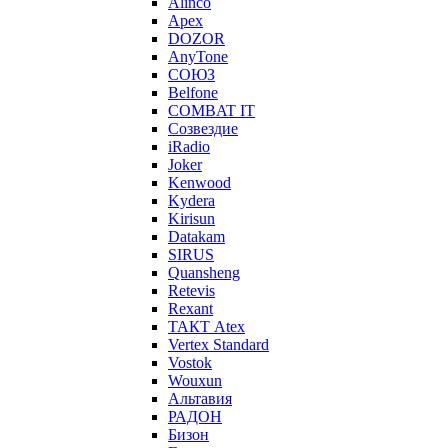
Alinco
Apex
DOZOR
AnyTone
СОЮЗ
Belfone
COMBAT IT
Созвездие
iRadio
Joker
Kenwood
Kydera
Kirisun
Datakam
SIRUS
Quansheng
Retevis
Rexant
ТАКТ Atex
Vertex Standard
Vostok
Wouxun
Альтавия
РАДОН
Бизон