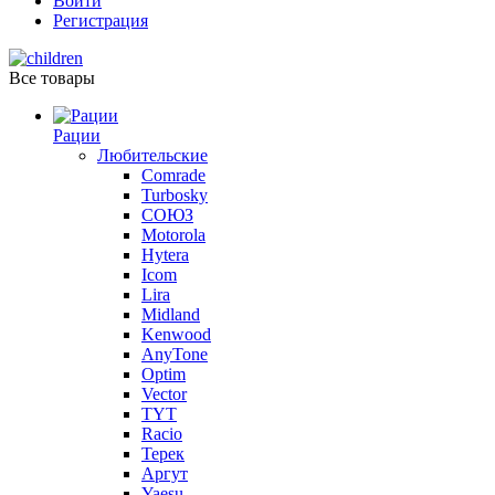
Войти
Регистрация
Все товары
Рации
Любительские
Comrade
Turbosky
СОЮЗ
Motorola
Hytera
Icom
Lira
Midland
Kenwood
AnyTone
Optim
Vector
TYT
Racio
Терек
Аргут
Yaesu