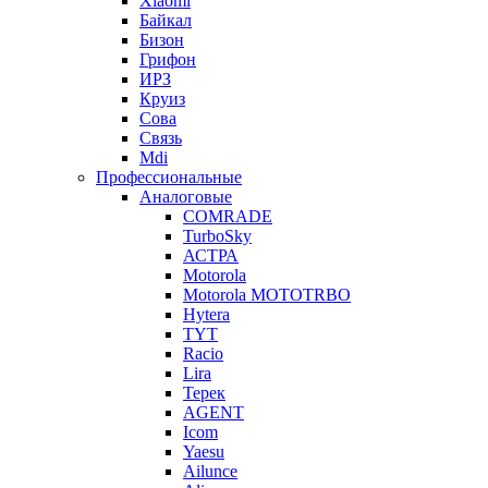
Xiaomi
Байкал
Бизон
Грифон
ИРЗ
Круиз
Сова
Связь
Mdi
Профессиональные
Аналоговые
COMRADE
TurboSky
АСТРА
Motorola
Motorola MOTOTRBO
Hytera
TYT
Racio
Lira
Терек
AGENT
Icom
Yaesu
Ailunce