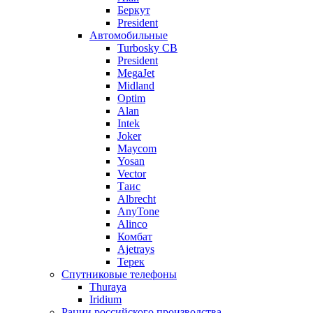
Беркут
President
Автомобильные
Turbosky CB
President
MegaJet
Midland
Optim
Alan
Intek
Joker
Maycom
Yosan
Vector
Таис
Albrecht
AnyTone
Alinco
Комбат
Ajetrays
Терек
Спутниковые телефоны
Thuraya
Iridium
Рации российского производства