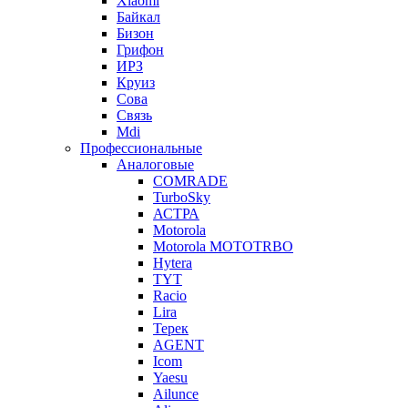
Xiaomi
Байкал
Бизон
Грифон
ИРЗ
Круиз
Сова
Связь
Mdi
Профессиональные
Аналоговые
COMRADE
TurboSky
АСТРА
Motorola
Motorola MOTOTRBO
Hytera
TYT
Racio
Lira
Терек
AGENT
Icom
Yaesu
Ailunce