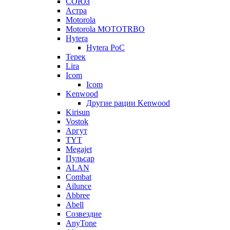
СОЮЗ
Астра
Motorola
Motorola MOTOTRBO
Hytera
Hytera PoC
Терек
Lira
Icom
Icom
Kenwood
Другие рации Kenwood
Kirisun
Vostok
Аргут
TYT
Megajet
Пульсар
ALAN
Combat
Ailunce
Abbree
Abell
Созвездие
AnyTone