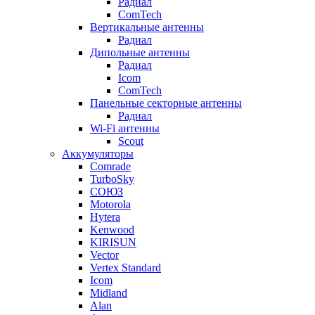
Радиал
ComTech
Вертикальные антенны
Радиал
Дипольные антенны
Радиал
Icom
ComTech
Панельные секторные антенны
Радиал
Wi-Fi антенны
Scout
Аккумуляторы
Comrade
TurboSky
СОЮЗ
Motorola
Hytera
Kenwood
KIRISUN
Vector
Vertex Standard
Icom
Midland
Alan