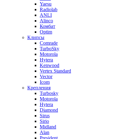
Yaesu
Radiolab
ANLI
Alinco
Комбат
Optim
Клипсы
Comrade
TurboSky
Motorola
Hytera
Kenwood
Vertex Standard
Vector
Icom
Крепления
Turbosky
Motorola
Hytera
Diamond
Sirus
Sirio
Midland
Alan
President