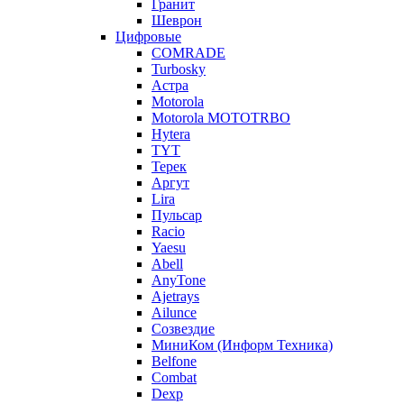
Гранит
Шеврон
Цифровые
COMRADE
Turbosky
Астра
Motorola
Motorola MOTOTRBO
Hytera
TYT
Терек
Аргут
Lira
Пульсар
Racio
Yaesu
Abell
AnyTone
Ajetrays
Ailunce
Созвездие
МиниКом (Информ Техника)
Belfone
Combat
Dexp