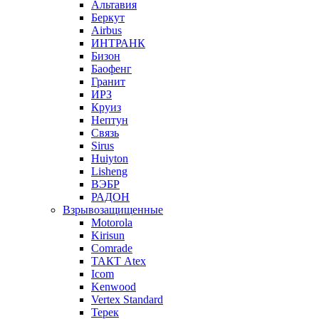
Альтавия
Беркут
Airbus
ИНТРАНК
Бизон
Баофенг
Гранит
ИРЗ
Круиз
Нептун
Связь
Sirus
Huiyton
Lisheng
ВЭБР
РАДОН
Взрывозащищенные
Motorola
Kirisun
Comrade
ТАКТ Atex
Icom
Kenwood
Vertex Standard
Терек