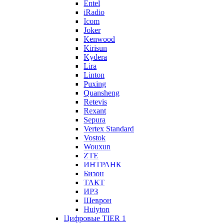
Entel
iRadio
Icom
Joker
Kenwood
Kirisun
Kydera
Lira
Linton
Puxing
Quansheng
Retevis
Rexant
Sepura
Vertex Standard
Vostok
Wouxun
ZTE
ИНТРАНК
Бизон
ТАКТ
ИРЗ
Шеврон
Huiyton
Цифровые TIER 1