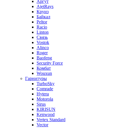
Аргут
AjetRays
Круиз
Байкал
Peltor
Racio
Linton
Связь
Vostok
Alinco
Roger
Baofeng
Security Force
Комбат
Wouxun
Гарнитуры
TurboSky
Comrade
Hytera
Motorola
Sirus
KIRISUN
Kenwood
Vertex Standard
Vector