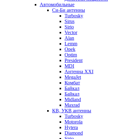
Автомобильные
Си-Би антенны
Turbosky
Sirus
Sirio
Vector
Alan
Lemm
Opek
Optim
President
MDI
Антенна XXI
MegaJet
Комбат
Байкал
Байкал
Midland
Maxrad
КВ, УКВ антенны
Turbosky
Motorola
Hytera
Diamond
Sirio