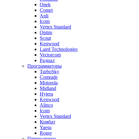
Opek
Comet
Anli
Icom
Vertex Standard
Optim
Scout
Kenwood
Laird Technologies
Vectorcom
Радиал
Программаторы
TurboSky
Comrade
Motorola
Midland
Hytera
Kenwood
Alinco
Icom
Vertex Standard
Комбат
Yaesu
Roger
Переходники