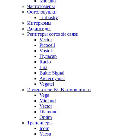
Midland
Частотомеры
Фотоловушки
Turbosky
Интеркомы
Радиогиды
Репитеры сотовой связи
Vector
Picocell
Vostok
Пульсар
Racio
Lira
Baltic Signal
Аксессуары
Vegatel
Измерители КСВ и мощности
Vega
Midland
Vector
Diamond
Optim
Трансиверы
Icom
Yaesu