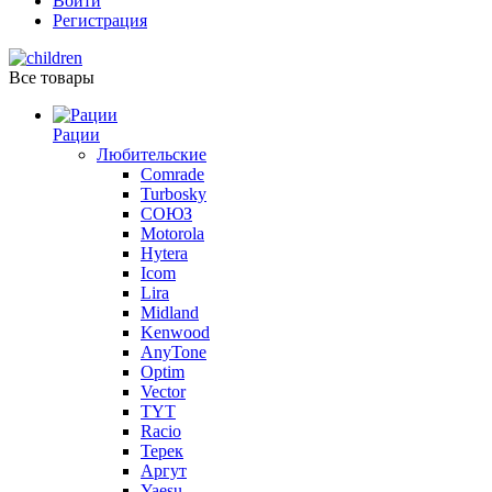
Войти
Регистрация
Все товары
Рации
Любительские
Comrade
Turbosky
СОЮЗ
Motorola
Hytera
Icom
Lira
Midland
Kenwood
AnyTone
Optim
Vector
TYT
Racio
Терек
Аргут
Yaesu