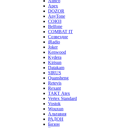
Alinco
Apex
DOZOR
AnyTone
СОЮЗ
Belfone
COMBAT IT
Созвездие
iRadio
Joker
Kenwood
Kydera
Kirisun
Datakam
SIRUS
Quansheng
Retevis
Rexant
ТАКТ Atex
Vertex Standard
Vostok
Wouxun
Альтавия
РАДОН
Бизон