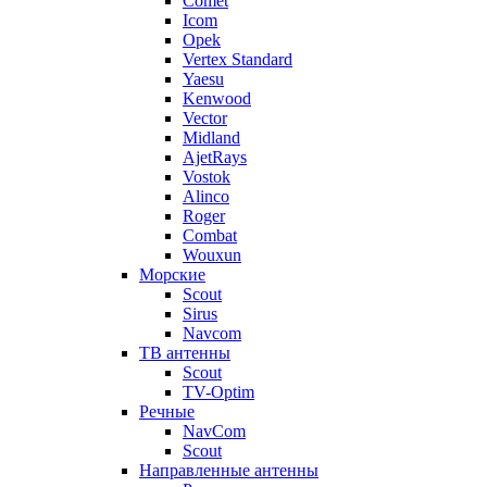
Comet
Icom
Opek
Vertex Standard
Yaesu
Kenwood
Vector
Midland
AjetRays
Vostok
Alinco
Roger
Combat
Wouxun
Морские
Scout
Sirus
Navcom
ТВ антенны
Scout
TV-Optim
Речные
NavCom
Scout
Направленные антенны