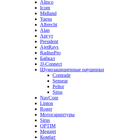
Alinco
Icom
Midland
Yaesu
Albrecht
Alan
Аргут
President
AjetRays
RadiusPro
Байкал
JJ-Connect
Шумозащищенные наушники
Comrade
Sensear
Peltor
Sirus
NavCom
Linton
Roger
Мотогарнитуры
Sirus
OPTIM
Megajet
Комбат