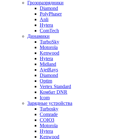
Грозоразрядники
Diamond
PolyPhaser
Anli
Hytera
ComTech
Динамики
TurboSky
Motorola
Kenwood
Hytera
Midland
AjetRays
Diamond
Optim
Vertex Standard
Комбат DNR
Icom
Зарядные устройства
Turbosky
Comrade
СОЮЗ
Motorola
Hytera
Kenwood