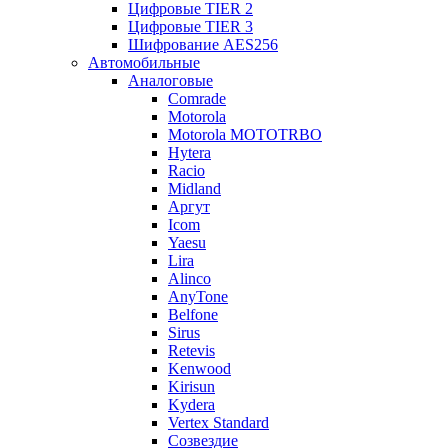
Цифровые TIER 2
Цифровые TIER 3
Шифрование AES256
Автомобильные
Аналоговые
Comrade
Motorola
Motorola MOTOTRBO
Hytera
Racio
Midland
Аргут
Icom
Yaesu
Lira
Alinco
AnyTone
Belfone
Sirus
Retevis
Kenwood
Kirisun
Kydera
Vertex Standard
Созвездие