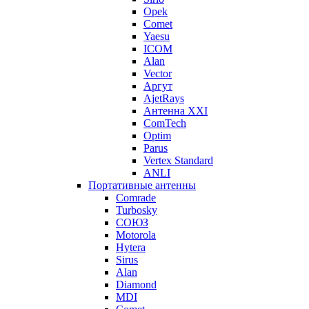
Opek
Comet
Yaesu
ICOM
Alan
Vector
Аргут
AjetRays
Антенна XXI
ComTech
Optim
Parus
Vertex Standard
ANLI
Портативные антенны
Comrade
Turbosky
СОЮЗ
Motorola
Hytera
Sirus
Alan
Diamond
MDI