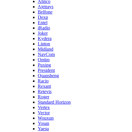
Alinco
Ajetrays
Belfone
Dexp
Entel
iRadio
Joker
Kydera
Linton
Midland
NavCom
Optim
Puxing
President
Quansheng
Racio
Rexant
Retevis
Roger
Standard Horizon
Vertex
Vector
Wouxun
Yosan
Yaesu