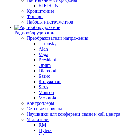
Настольные микрофоны
KIRISUN
Кронштейны
Фонари
Наборы инструментов
Радиооборудование
Преобразователи напряжения
Turbosky
Alan
Vega
President
Optim
Diamond
Базис
Калужские
Sirus
Manson
Motorola
Контроллеры
Сетевые серверы
Наушники для конференц-связи и call-центра
Усилители
RM
Hytera