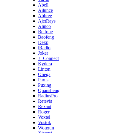
Abell
Ailunce
Abbree
AjetRays
Alinco
Belfone
Baofeng
Dexp
iRadio
Joker
JJ-Connect
Kydera
Linton
Onega
Parus
Puxing
Quansheng
RadiusPro
Retevis
Rexant
Roger
Voxtel
Vostok
Wouxun