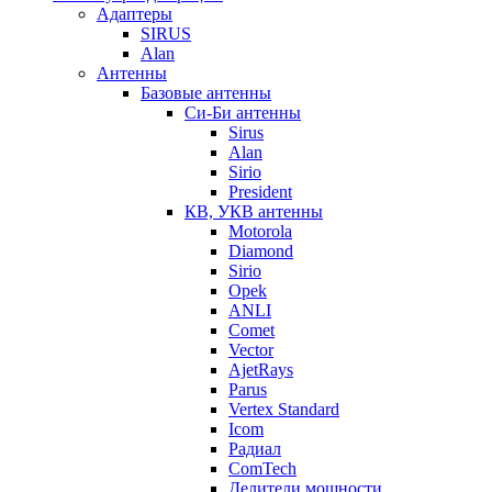
Адаптеры
SIRUS
Alan
Антенны
Базовые антенны
Си-Би антенны
Sirus
Alan
Sirio
President
КВ, УКВ антенны
Motorola
Diamond
Sirio
Opek
ANLI
Comet
Vector
AjetRays
Parus
Vertex Standard
Icom
Радиал
ComTech
Делители мощности