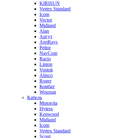
KIRISUN
Vertex Standard
Icom
Vector
Midland
Alan
Аргут
AjetRays
Peltor
NavCom
Racio
Linton
Vostok
Alinco
Roger
Комбат
Wouxun
Кабель
Motorola
Hytera
Kenwood
Midland
Icom
Vertex Standard
Scout