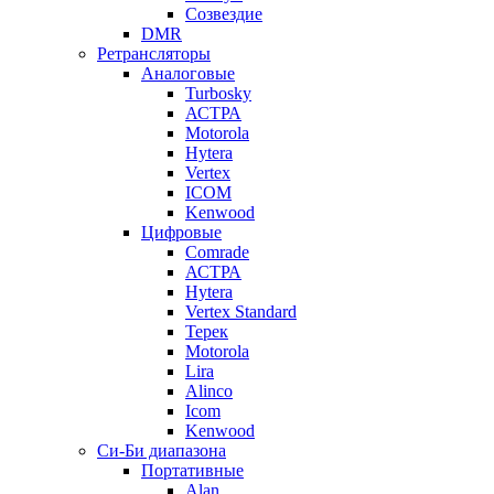
Созвездие
DMR
Ретрансляторы
Аналоговые
Turbosky
АСТРА
Motorola
Hytera
Vertex
ICOM
Kenwood
Цифровые
Comrade
АСТРА
Hytera
Vertex Standard
Терек
Motorola
Lira
Alinco
Icom
Kenwood
Си-Би диапазона
Портативные
Alan