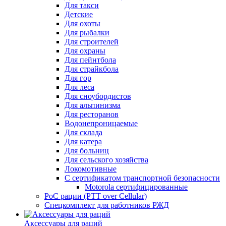
Для такси
Детские
Для охоты
Для рыбалки
Для строителей
Для охраны
Для пейнтбола
Для страйкбола
Для гор
Для леса
Для сноубордистов
Для альпинизма
Для ресторанов
Водонепроницаемые
Для склада
Для катера
Для больниц
Для сельского хозяйства
Локомотивные
С сертификатом транспортной безопасности
Motorola сертифицированные
PoC рации (PTT over Cellular)
Спецкомплект для работников РЖД
Аксессуары для раций