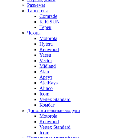
Разъёмы
Тангенты
Comrade
KIRISUN
Терек
Чехлы
Motorola
Hytera
Kenwood
Yaesu
Vector
Midland
Alan
Аргут
AjetRays
Alinco
Icom
Vertex Standard
Комбат
Дополнительные модули
Motorola
Kenwood
Vertex Standard
Icom