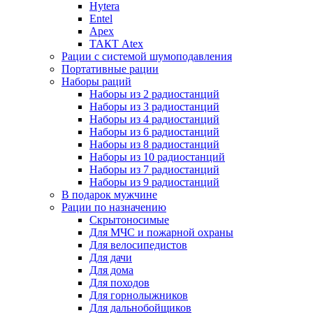
Hytera
Entel
Apex
ТАКТ Atex
Рации с системой шумоподавления
Портативные рации
Наборы раций
Наборы из 2 радиостанций
Наборы из 3 радиостанций
Наборы из 4 радиостанций
Наборы из 6 радиостанций
Наборы из 8 радиостанций
Наборы из 10 радиостанций
Наборы из 7 радиостанций
Наборы из 9 радиостанций
В подарок мужчине
Рации по назначению
Скрытоносимые
Для МЧС и пожарной охраны
Для велосипедистов
Для дачи
Для дома
Для походов
Для горнолыжников
Для дальнобойщиков