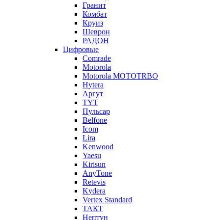
Гранит
Комбат
Круиз
Шеврон
РАДОН
Цифровые
Comrade
Motorola
Motorola MOTOTRBO
Hytera
Аргут
TYT
Пульсар
Belfone
Icom
Lira
Kenwood
Yaesu
Kirisun
AnyTone
Retevis
Kydera
Vertex Standard
ТАКТ
Нептун