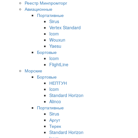
Реестр Минпромторг
Авиационные
Портативные
Sirus
Vertex Standard
Icom
Wouxun
Yaesu
Бортовые
Icom
FlightLine
Морские
Бортовые
НЕПТУН
Icom
Standard Horizon
Alinco
Портативные
Sirus
Аргут
Терек
Standard Horizon