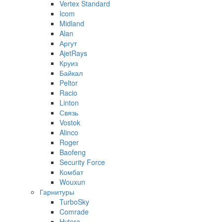
Vertex Standard
Icom
Midland
Alan
Аргут
AjetRays
Круиз
Байкал
Peltor
Racio
Linton
Связь
Vostok
Alinco
Roger
Baofeng
Security Force
Комбат
Wouxun
Гарнитуры
TurboSky
Comrade
Hytera