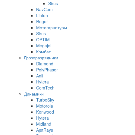
Sirus
NavCom
Linton
Roger
Мотогарнитуры
Sirus
OPTIM
Megajet
Комбат
Грозоразрядники
Diamond
PolyPhaser
Anli
Hytera
ComTech
Динамики
TurboSky
Motorola
Kenwood
Hytera
Midland
AjetRays