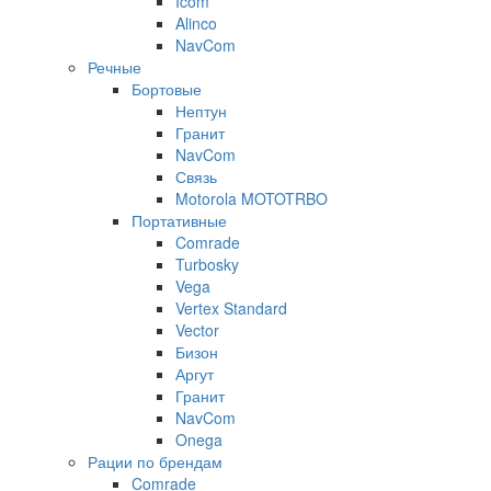
Icom
Alinco
NavCom
Речные
Бортовые
Нептун
Гранит
NavCom
Связь
Motorola MOTOTRBO
Портативные
Comrade
Turbosky
Vega
Vertex Standard
Vector
Бизон
Аргут
Гранит
NavCom
Onega
Рации по брендам
Comrade