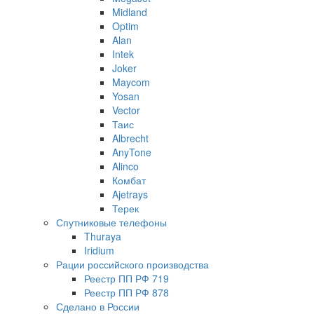
Midland
Optim
Alan
Intek
Joker
Maycom
Yosan
Vector
Таис
Albrecht
AnyTone
Alinco
Комбат
Ajetrays
Терек
Спутниковые телефоны
Thuraya
Iridium
Рации российского производства
Реестр ПП РФ 719
Реестр ПП РФ 878
Сделано в России