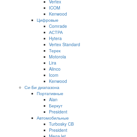
Vertex
ICOM
Kenwood
Цифровые
Comrade
АСТРА
Hytera
Vertex Standard
Терек
Motorola
Lira
Alinco
Icom
Kenwood
Си-Би диапазона
Портативные
Alan
Беркут
President
Автомобильные
Turbosky CB
President
MegaJet