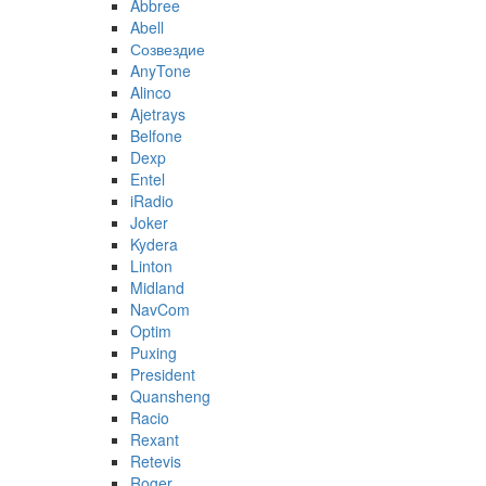
Abbree
Abell
Созвездие
AnyTone
Alinco
Ajetrays
Belfone
Dexp
Entel
iRadio
Joker
Kydera
Linton
Midland
NavCom
Optim
Puxing
President
Quansheng
Racio
Rexant
Retevis
Roger