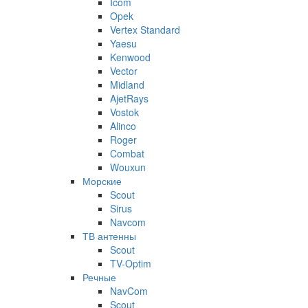
Icom
Opek
Vertex Standard
Yaesu
Kenwood
Vector
Midland
AjetRays
Vostok
Alinco
Roger
Combat
Wouxun
Морские
Scout
Sirus
Navcom
ТВ антенны
Scout
TV-Optim
Речные
NavCom
Scout