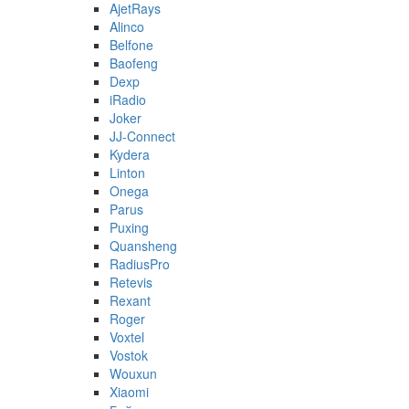
AjetRays
Alinco
Belfone
Baofeng
Dexp
iRadio
Joker
JJ-Connect
Kydera
Linton
Onega
Parus
Puxing
Quansheng
RadiusPro
Retevis
Rexant
Roger
Voxtel
Vostok
Wouxun
Xiaomi