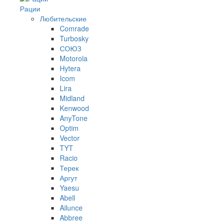
Рации
Любительские
Comrade
Turbosky
СОЮЗ
Motorola
Hytera
Icom
Lira
Midland
Kenwood
AnyTone
Optim
Vector
TYT
Racio
Терек
Аргут
Yaesu
Abell
Ailunce
Abbree