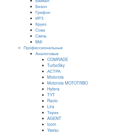
Байкал
Бизон
Грифон
ИРЗ
Круиз
Сова
Связь
Mdi
Профессиональные
Аналоговые
COMRADE
TurboSky
АСТРА
Motorola
Motorola MOTOTRBO
Hytera
TYT
Racio
Lira
Терек
AGENT
Icom
Yaesu