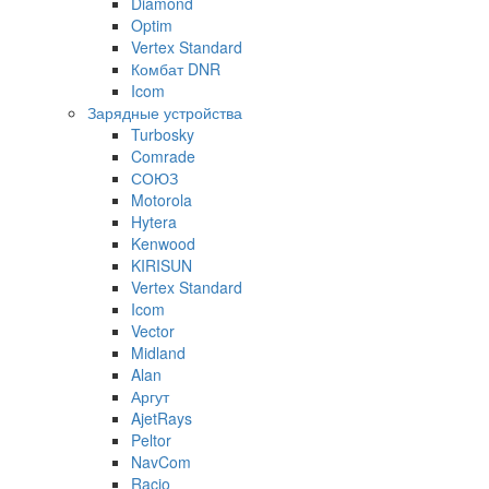
Diamond
Optim
Vertex Standard
Комбат DNR
Icom
Зарядные устройства
Turbosky
Comrade
СОЮЗ
Motorola
Hytera
Kenwood
KIRISUN
Vertex Standard
Icom
Vector
Midland
Alan
Аргут
AjetRays
Peltor
NavCom
Racio