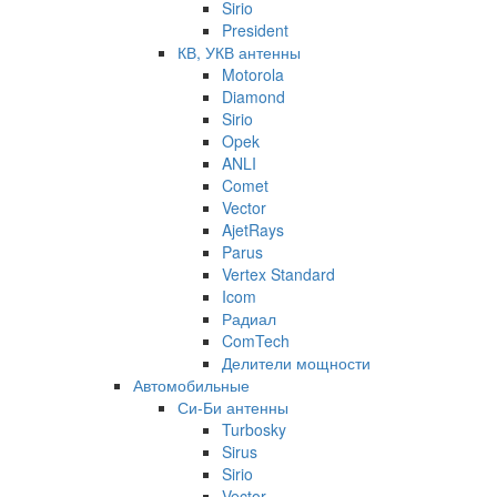
Sirio
President
КВ, УКВ антенны
Motorola
Diamond
Sirio
Opek
ANLI
Comet
Vector
AjetRays
Parus
Vertex Standard
Icom
Радиал
ComTech
Делители мощности
Автомобильные
Си-Би антенны
Turbosky
Sirus
Sirio
Vector