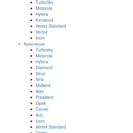
TurboSky
Motorola
Hytera
Kenwood
Vertex Standard
Vector
Icom
Крепления
Turbosky
Motorola
Hytera
Diamond
Sirus
Sirio
Midland
Alan
President
Opek
Comet
Anli
Icom
Vertex Standard
Optim