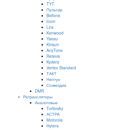
TYT
Пульсар
Belfone
Icom
Lira
Kenwood
Yaesu
Kirisun
AnyTone
Retevis
Kydera
Vertex Standard
ТАКТ
Нептун
Созвездие
DMR
Ретрансляторы
Аналоговые
Turbosky
АСТРА
Motorola
Hytera