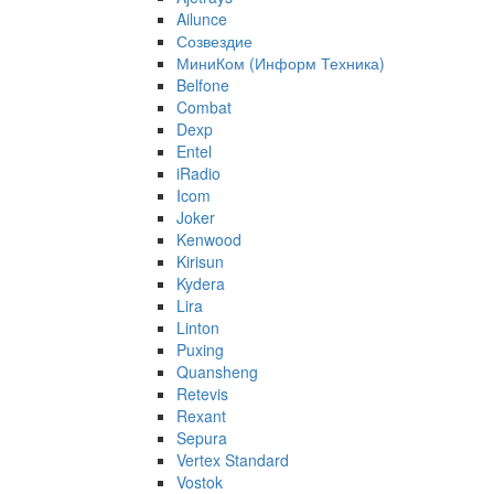
Ailunce
Созвездие
МиниКом (Информ Техника)
Belfone
Combat
Dexp
Entel
iRadio
Icom
Joker
Kenwood
Kirisun
Kydera
Lira
Linton
Puxing
Quansheng
Retevis
Rexant
Sepura
Vertex Standard
Vostok