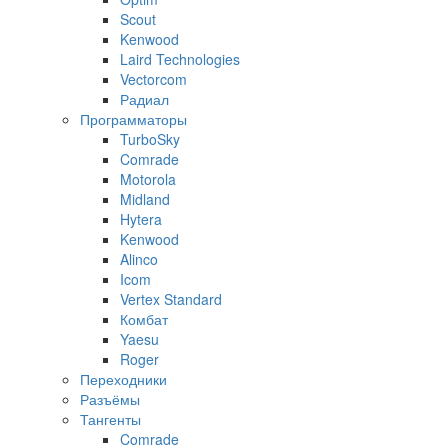
Scout
Kenwood
Laird Technologies
Vectorcom
Радиал
Программаторы
TurboSky
Comrade
Motorola
Midland
Hytera
Kenwood
Alinco
Icom
Vertex Standard
Комбат
Yaesu
Roger
Переходники
Разъёмы
Тангенты
Comrade