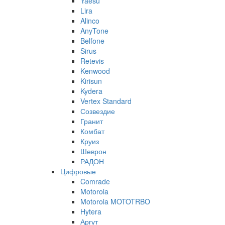
Yaesu
Lira
Alinco
AnyTone
Belfone
Sirus
Retevis
Kenwood
Kirisun
Kydera
Vertex Standard
Созвездие
Гранит
Комбат
Круиз
Шеврон
РАДОН
Цифровые
Comrade
Motorola
Motorola MOTOTRBO
Hytera
Аргут