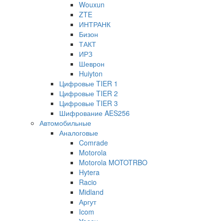
Wouxun
ZTE
ИНТРАНК
Бизон
ТАКТ
ИРЗ
Шеврон
Huiyton
Цифровые TIER 1
Цифровые TIER 2
Цифровые TIER 3
Шифрование AES256
Автомобильные
Аналоговые
Comrade
Motorola
Motorola MOTOTRBO
Hytera
Racio
Midland
Аргут
Icom