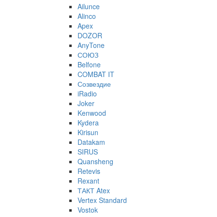
Ailunce
Alinco
Apex
DOZOR
AnyTone
СОЮЗ
Belfone
COMBAT IT
Созвездие
iRadio
Joker
Kenwood
Kydera
Kirisun
Datakam
SIRUS
Quansheng
Retevis
Rexant
ТАКТ Atex
Vertex Standard
Vostok