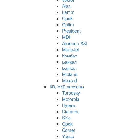
Alan
Lemm
Opek
Optim
President
MDI
Антенна XXI
MegaJet
Комбат
Байкал
Байкал
Midland
Maxrad
КВ, УКВ антенны
Turbosky
Motorola
Hytera
Diamond
Sirio
Opek
Comet
Yaesu