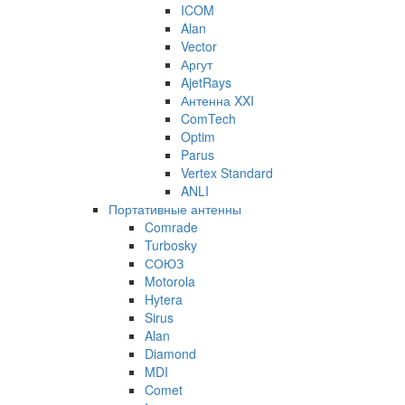
ICOM
Alan
Vector
Аргут
AjetRays
Антенна XXI
ComTech
Optim
Parus
Vertex Standard
ANLI
Портативные антенны
Comrade
Turbosky
СОЮЗ
Motorola
Hytera
Sirus
Alan
Diamond
MDI
Comet