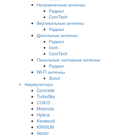
Направленные антенны
Радиал
ComTech
Вертикальные антенны
Радиал
Дипольные антенны
Радиал
Icom
ComTech
Панельные секторные антенны
Радиал
Wi-Fi антенны
Scout
Аккумуляторы
Comrade
TurboSky
СОЮЗ
Motorola
Hytera
Kenwood
KIRISUN
Vector