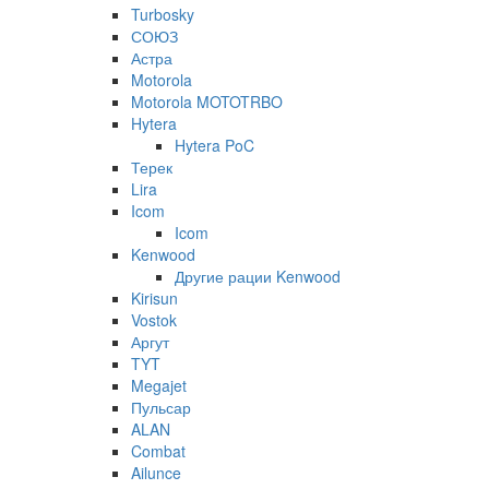
Turbosky
СОЮЗ
Астра
Motorola
Motorola MOTOTRBO
Hytera
Hytera PoC
Терек
Lira
Icom
Icom
Kenwood
Другие рации Kenwood
Kirisun
Vostok
Аргут
TYT
Megajet
Пульсар
ALAN
Combat
Ailunce