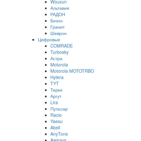
Wouxun
Альтавия
РАДОН
Бизон
Гранит
Шеврон
Цифровые
COMRADE
Turbosky
Астра
Motorola
Motorola MOTOTRBO
Hytera
TYT
Терек
Аргут
Lira
Пульсар
Racio
Yaesu
Abell
AnyTone
Ajetrays