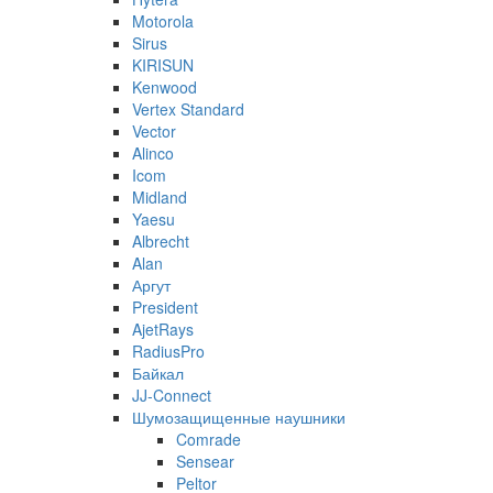
Motorola
Sirus
KIRISUN
Kenwood
Vertex Standard
Vector
Alinco
Icom
Midland
Yaesu
Albrecht
Alan
Аргут
President
AjetRays
RadiusPro
Байкал
JJ-Connect
Шумозащищенные наушники
Comrade
Sensear
Peltor