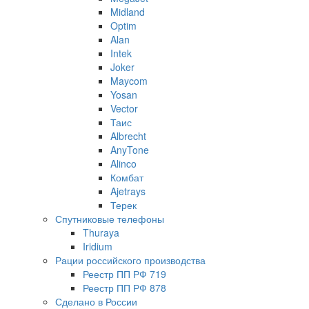
Midland
Optim
Alan
Intek
Joker
Maycom
Yosan
Vector
Таис
Albrecht
AnyTone
Alinco
Комбат
Ajetrays
Терек
Спутниковые телефоны
Thuraya
Iridium
Рации российского производства
Реестр ПП РФ 719
Реестр ПП РФ 878
Сделано в России