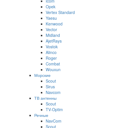
Icom
Opek
Vertex Standard
Yaesu
Kenwood
Vector
Midland
AjetRays
Vostok
Alinco
Roger
Combat
Wouxun
Морские
Scout
Sirus
Navcom
ТВ антенны
Scout
TV-Optim
Речные
NavCom
Scout