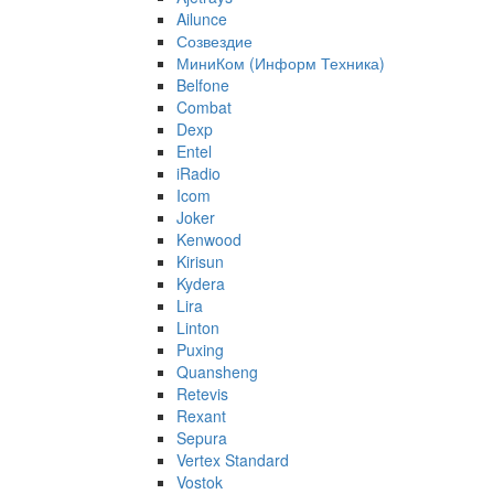
Ailunce
Созвездие
МиниКом (Информ Техника)
Belfone
Combat
Dexp
Entel
iRadio
Icom
Joker
Kenwood
Kirisun
Kydera
Lira
Linton
Puxing
Quansheng
Retevis
Rexant
Sepura
Vertex Standard
Vostok