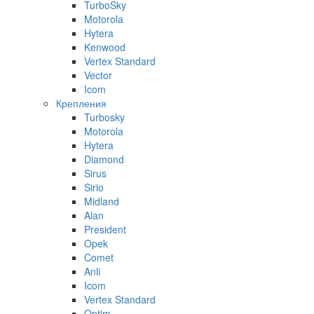
TurboSky
Motorola
Hytera
Kenwood
Vertex Standard
Vector
Icom
Крепления
Turbosky
Motorola
Hytera
Diamond
Sirus
Sirio
Midland
Alan
President
Opek
Comet
Anli
Icom
Vertex Standard
Optim