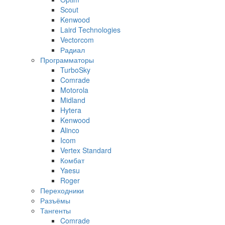
Scout
Kenwood
Laird Technologies
Vectorcom
Радиал
Программаторы
TurboSky
Comrade
Motorola
Midland
Hytera
Kenwood
Alinco
Icom
Vertex Standard
Комбат
Yaesu
Roger
Переходники
Разъёмы
Тангенты
Comrade