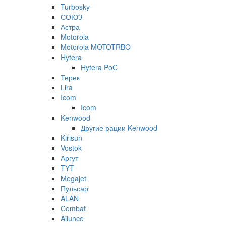
Turbosky
СОЮЗ
Астра
Motorola
Motorola MOTOTRBO
Hytera
Hytera PoC
Терек
Lira
Icom
Icom
Kenwood
Другие рации Kenwood
Kirisun
Vostok
Аргут
TYT
Megajet
Пульсар
ALAN
Combat
Ailunce