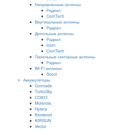
Направленные антенны
Радиал
ComTech
Вертикальные антенны
Радиал
Дипольные антенны
Радиал
Icom
ComTech
Панельные секторные антенны
Радиал
Wi-Fi антенны
Scout
Аккумуляторы
Comrade
TurboSky
СОЮЗ
Motorola
Hytera
Kenwood
KIRISUN
Vector