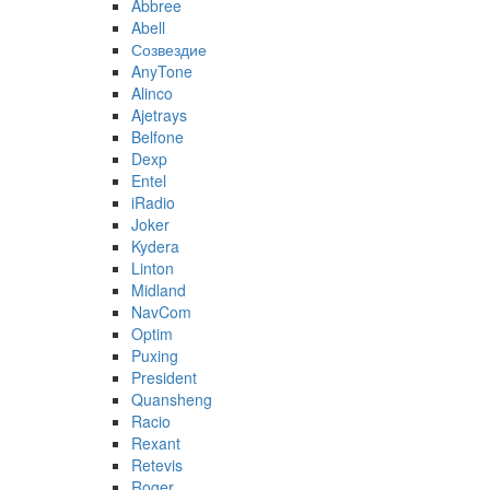
Abbree
Abell
Созвездие
AnyTone
Alinco
Ajetrays
Belfone
Dexp
Entel
iRadio
Joker
Kydera
Linton
Midland
NavCom
Optim
Puxing
President
Quansheng
Racio
Rexant
Retevis
Roger