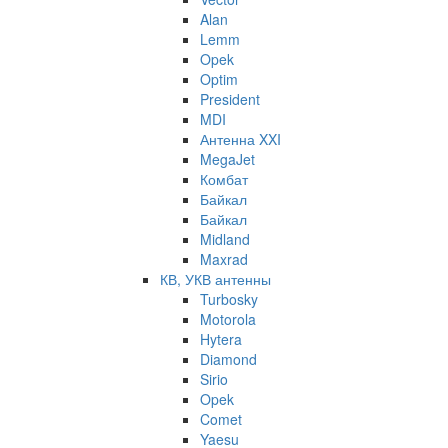
Alan
Lemm
Opek
Optim
President
MDI
Антенна XXI
MegaJet
Комбат
Байкал
Байкал
Midland
Maxrad
КВ, УКВ антенны
Turbosky
Motorola
Hytera
Diamond
Sirio
Opek
Comet
Yaesu