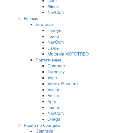
Icom
Alinco
NavCom
Речные
Бортовые
Нептун
Гранит
NavCom
Связь
Motorola MOTOTRBO
Портативные
Comrade
Turbosky
Vega
Vertex Standard
Vector
Бизон
Аргут
Гранит
NavCom
Onega
Рации по брендам
Comrade