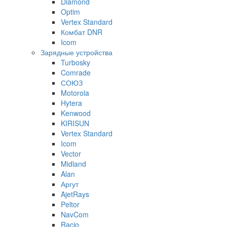
Diamond
Optim
Vertex Standard
Комбат DNR
Icom
Зарядные устройства
Turbosky
Comrade
СОЮЗ
Motorola
Hytera
Kenwood
KIRISUN
Vertex Standard
Icom
Vector
Midland
Alan
Аргут
AjetRays
Peltor
NavCom
Racio