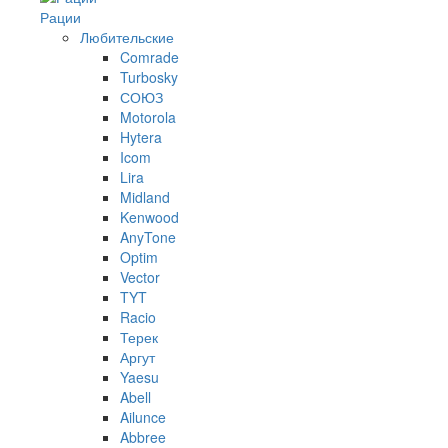
Рации
Любительские
Comrade
Turbosky
СОЮЗ
Motorola
Hytera
Icom
Lira
Midland
Kenwood
AnyTone
Optim
Vector
TYT
Racio
Терек
Аргут
Yaesu
Abell
Ailunce
Abbree