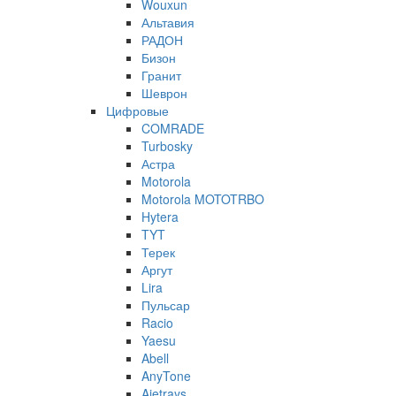
Wouxun
Альтавия
РАДОН
Бизон
Гранит
Шеврон
Цифровые
COMRADE
Turbosky
Астра
Motorola
Motorola MOTOTRBO
Hytera
TYT
Терек
Аргут
Lira
Пульсар
Racio
Yaesu
Abell
AnyTone
Ajetrays