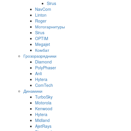
Sirus
NavCom
Linton
Roger
Мотогарнитуры
Sirus
OPTIM
Megajet
Комбат
Грозоразрядники
Diamond
PolyPhaser
Anli
Hytera
ComTech
Динамики
TurboSky
Motorola
Kenwood
Hytera
Midland
AjetRays