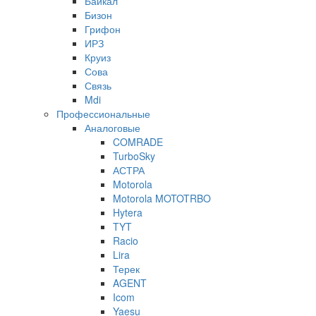
Байкал
Бизон
Грифон
ИРЗ
Круиз
Сова
Связь
Mdi
Профессиональные
Аналоговые
COMRADE
TurboSky
АСТРА
Motorola
Motorola MOTOTRBO
Hytera
TYT
Racio
Lira
Терек
AGENT
Icom
Yaesu