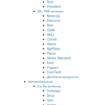
Sirio
President
КВ, УКВ антенны
Motorola
Diamond
Sirio
Opek
ANLI
Comet
Vector
AjetRays
Parus
Vertex Standard
Icom
Радиал
ComTech
Делители мощности
Автомобильные
Си-Би антенны
Turbosky
Sirus
Sirio
Vector