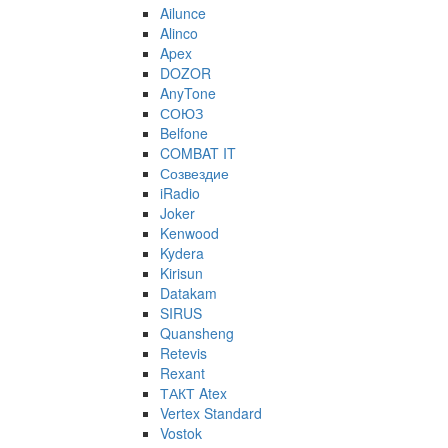
Ailunce
Alinco
Apex
DOZOR
AnyTone
СОЮЗ
Belfone
COMBAT IT
Созвездие
iRadio
Joker
Kenwood
Kydera
Kirisun
Datakam
SIRUS
Quansheng
Retevis
Rexant
ТАКТ Atex
Vertex Standard
Vostok