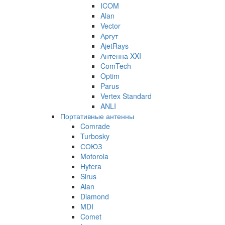
ICOM
Alan
Vector
Аргут
AjetRays
Антенна XXI
ComTech
Optim
Parus
Vertex Standard
ANLI
Портативные антенны
Comrade
Turbosky
СОЮЗ
Motorola
Hytera
Sirus
Alan
Diamond
MDI
Comet