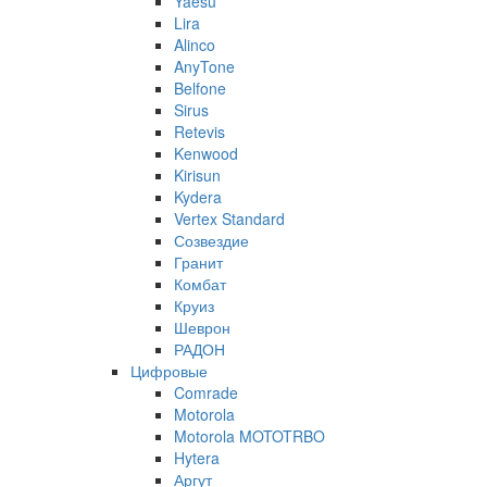
Yaesu
Lira
Alinco
AnyTone
Belfone
Sirus
Retevis
Kenwood
Kirisun
Kydera
Vertex Standard
Созвездие
Гранит
Комбат
Круиз
Шеврон
РАДОН
Цифровые
Comrade
Motorola
Motorola MOTOTRBO
Hytera
Аргут