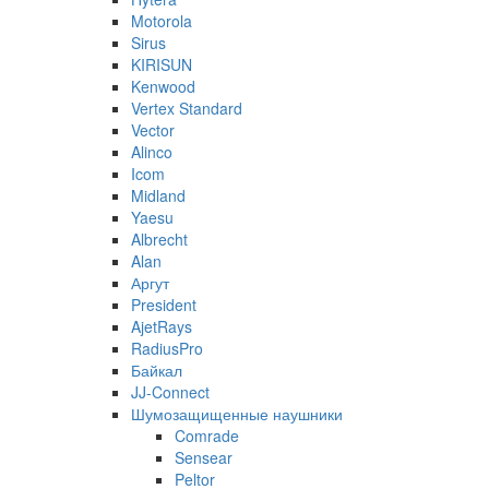
Motorola
Sirus
KIRISUN
Kenwood
Vertex Standard
Vector
Alinco
Icom
Midland
Yaesu
Albrecht
Alan
Аргут
President
AjetRays
RadiusPro
Байкал
JJ-Connect
Шумозащищенные наушники
Comrade
Sensear
Peltor