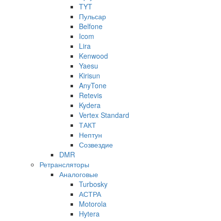
TYT
Пульсар
Belfone
Icom
Lira
Kenwood
Yaesu
Kirisun
AnyTone
Retevis
Kydera
Vertex Standard
ТАКТ
Нептун
Созвездие
DMR
Ретрансляторы
Аналоговые
Turbosky
АСТРА
Motorola
Hytera