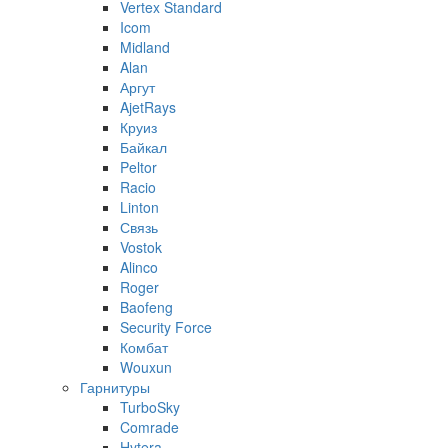
Vertex Standard
Icom
Midland
Alan
Аргут
AjetRays
Круиз
Байкал
Peltor
Racio
Linton
Связь
Vostok
Alinco
Roger
Baofeng
Security Force
Комбат
Wouxun
Гарнитуры
TurboSky
Comrade
Hytera