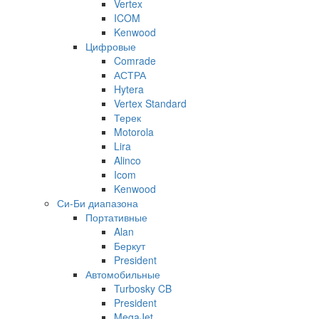
Vertex
ICOM
Kenwood
Цифровые
Comrade
АСТРА
Hytera
Vertex Standard
Терек
Motorola
Lira
Alinco
Icom
Kenwood
Си-Би диапазона
Портативные
Alan
Беркут
President
Автомобильные
Turbosky CB
President
MegaJet