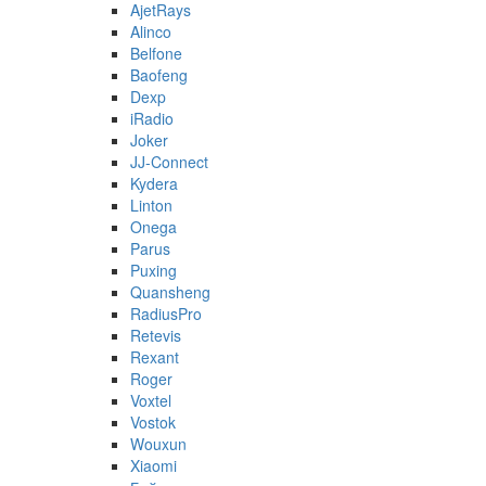
AjetRays
Alinco
Belfone
Baofeng
Dexp
iRadio
Joker
JJ-Connect
Kydera
Linton
Onega
Parus
Puxing
Quansheng
RadiusPro
Retevis
Rexant
Roger
Voxtel
Vostok
Wouxun
Xiaomi