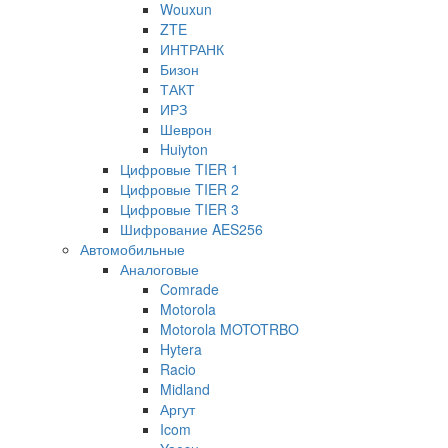
Wouxun
ZTE
ИНТРАНК
Бизон
ТАКТ
ИРЗ
Шеврон
Huiyton
Цифровые TIER 1
Цифровые TIER 2
Цифровые TIER 3
Шифрование AES256
Автомобильные
Аналоговые
Comrade
Motorola
Motorola MOTOTRBO
Hytera
Racio
Midland
Аргут
Icom