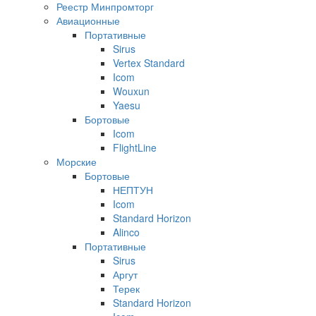
Реестр Минпромторг
Авиационные
Портативные
Sirus
Vertex Standard
Icom
Wouxun
Yaesu
Бортовые
Icom
FlightLine
Морские
Бортовые
НЕПТУН
Icom
Standard Horizon
Alinco
Портативные
Sirus
Аргут
Терек
Standard Horizon