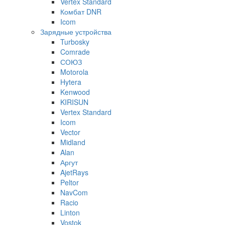
Vertex Standard
Комбат DNR
Icom
Зарядные устройства
Turbosky
Comrade
СОЮЗ
Motorola
Hytera
Kenwood
KIRISUN
Vertex Standard
Icom
Vector
Midland
Alan
Аргут
AjetRays
Peltor
NavCom
Racio
Linton
Vostok