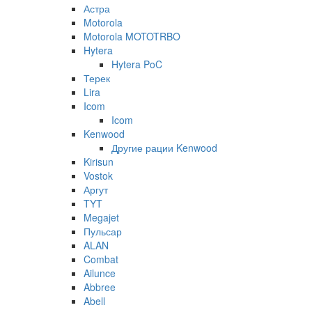
Астра
Motorola
Motorola MOTOTRBO
Hytera
Hytera PoC
Терек
Lira
Icom
Icom
Kenwood
Другие рации Kenwood
Kirisun
Vostok
Аргут
TYT
Megajet
Пульсар
ALAN
Combat
Ailunce
Abbree
Abell