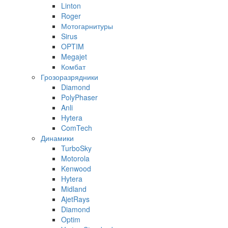
Linton
Roger
Мотогарнитуры
Sirus
OPTIM
Megajet
Комбат
Грозоразрядники
Diamond
PolyPhaser
Anli
Hytera
ComTech
Динамики
TurboSky
Motorola
Kenwood
Hytera
Midland
AjetRays
Diamond
Optim