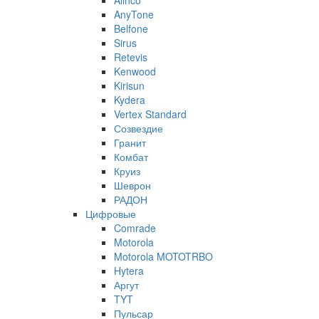
Alinco
AnyTone
Belfone
Sirus
Retevis
Kenwood
Kirisun
Kydera
Vertex Standard
Созвездие
Гранит
Комбат
Круиз
Шеврон
РАДОН
Цифровые
Comrade
Motorola
Motorola MOTOTRBO
Hytera
Аргут
TYT
Пульсар