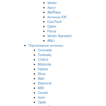
Vector
Аргут
AjetRays
Антенна XXI
ComTech
Optim
Parus
Vertex Standard
ANLI
Портативные антенны
Comrade
Turbosky
СОЮЗ
Motorola
Hytera
Sirus
Alan
Diamond
MDI
Comet
Icom
Opek