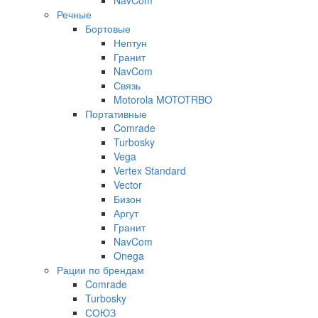
NavCom
Речные
Бортовые
Нептун
Гранит
NavCom
Связь
Motorola MOTOTRBO
Портативные
Comrade
Turbosky
Vega
Vertex Standard
Vector
Бизон
Аргут
Гранит
NavCom
Onega
Рации по брендам
Comrade
Turbosky
СОЮЗ