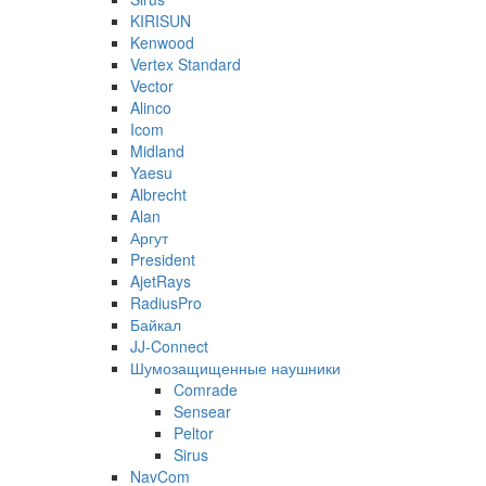
KIRISUN
Kenwood
Vertex Standard
Vector
Alinco
Icom
Midland
Yaesu
Albrecht
Alan
Аргут
President
AjetRays
RadiusPro
Байкал
JJ-Connect
Шумозащищенные наушники
Comrade
Sensear
Peltor
Sirus
NavCom