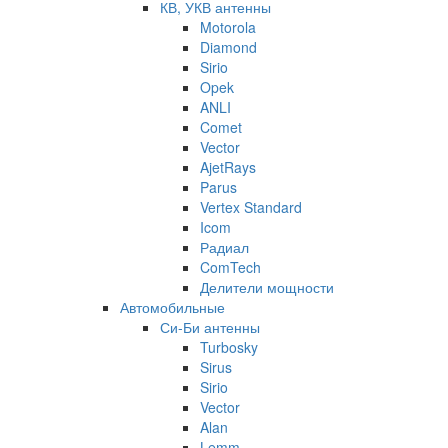
КВ, УКВ антенны
Motorola
Diamond
Sirio
Opek
ANLI
Comet
Vector
AjetRays
Parus
Vertex Standard
Icom
Радиал
ComTech
Делители мощности
Автомобильные
Си-Би антенны
Turbosky
Sirus
Sirio
Vector
Alan
Lemm