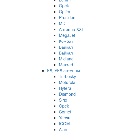
Opek
Optim
President
MDI
Антенна XXI
MegaJet
Комбат
Байкал
Байкал
Midland
Maxrad
КВ, УКВ антенны
Turbosky
Motorola
Hytera
Diamond
Sirio
Opek
Comet
Yaesu
ICOM
Alan