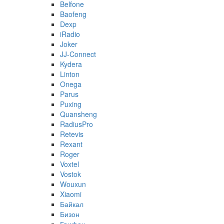
Belfone
Baofeng
Dexp
iRadio
Joker
JJ-Connect
Kydera
Linton
Onega
Parus
Puxing
Quansheng
RadiusPro
Retevis
Rexant
Roger
Voxtel
Vostok
Wouxun
Xiaomi
Байкал
Бизон