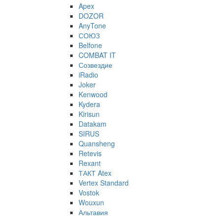
Apex
DOZOR
AnyTone
СОЮЗ
Belfone
COMBAT IT
Созвездие
iRadio
Joker
Kenwood
Kydera
Kirisun
Datakam
SIRUS
Quansheng
Retevis
Rexant
ТАКТ Atex
Vertex Standard
Vostok
Wouxun
Альтавия