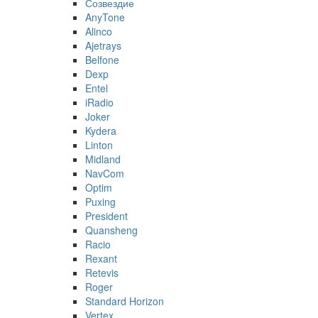
Созвездие
AnyTone
Alinco
Ajetrays
Belfone
Dexp
Entel
iRadio
Joker
Kydera
Linton
Midland
NavCom
Optim
Puxing
President
Quansheng
Racio
Rexant
Retevis
Roger
Standard Horizon
Vertex