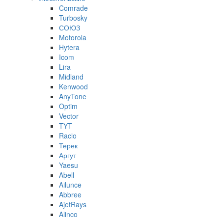
Comrade
Turbosky
СОЮЗ
Motorola
Hytera
Icom
Lira
Midland
Kenwood
AnyTone
Optim
Vector
TYT
Racio
Терек
Аргут
Yaesu
Abell
Ailunce
Abbree
AjetRays
Alinco