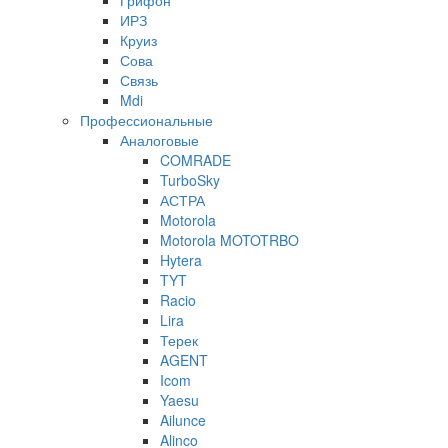
Грифон
ИРЗ
Круиз
Сова
Связь
Mdi
Профессиональные
Аналоговые
COMRADE
TurboSky
АСТРА
Motorola
Motorola MOTOTRBO
Hytera
TYT
Racio
Lira
Терек
AGENT
Icom
Yaesu
Ailunce
Alinco