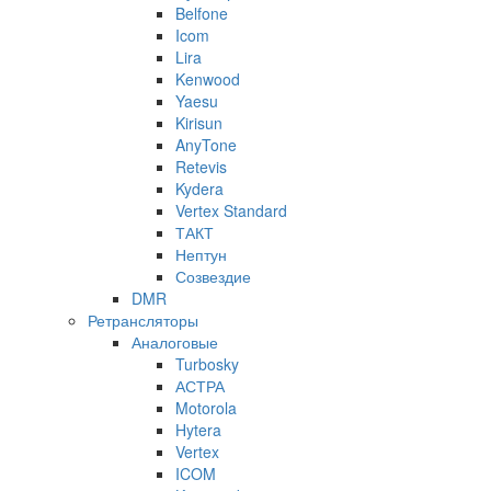
Belfone
Icom
Lira
Kenwood
Yaesu
Kirisun
AnyTone
Retevis
Kydera
Vertex Standard
ТАКТ
Нептун
Созвездие
DMR
Ретрансляторы
Аналоговые
Turbosky
АСТРА
Motorola
Hytera
Vertex
ICOM