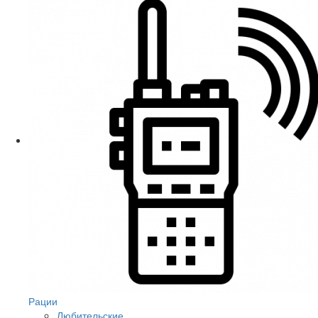
Рации
Любительские