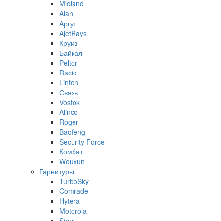
Midland
Alan
Аргут
AjetRays
Круиз
Байкал
Peltor
Racio
Linton
Связь
Vostok
Alinco
Roger
Baofeng
Security Force
Комбат
Wouxun
Гарнитуры
TurboSky
Comrade
Hytera
Motorola
Sirus