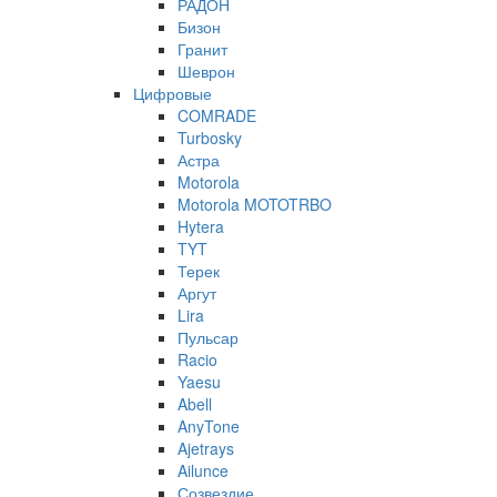
РАДОН
Бизон
Гранит
Шеврон
Цифровые
COMRADE
Turbosky
Астра
Motorola
Motorola MOTOTRBO
Hytera
TYT
Терек
Аргут
Lira
Пульсар
Racio
Yaesu
Abell
AnyTone
Ajetrays
Ailunce
Созвездие