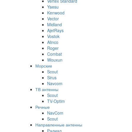
Vertex Standard
Yaesu
Kenwood
Vector
Midland
AjetRays
Vostok
Alinco
Roger
Combat
Wouxun
Морские
Scout
Sirus
Navcom
ТВ антенны
Scout
TV-Optim
Речные
NavCom
Scout
Направленные антенны
Радиал