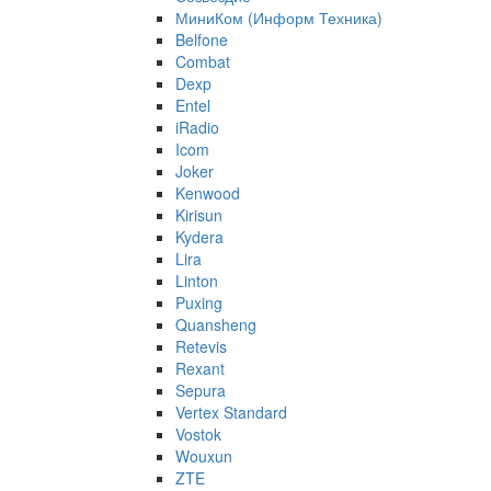
МиниКом (Информ Техника)
Belfone
Combat
Dexp
Entel
iRadio
Icom
Joker
Kenwood
Kirisun
Kydera
Lira
Linton
Puxing
Quansheng
Retevis
Rexant
Sepura
Vertex Standard
Vostok
Wouxun
ZTE