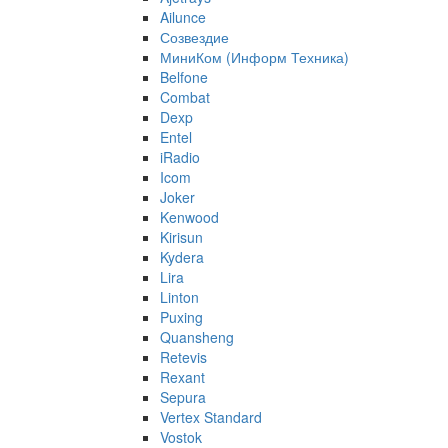
Ailunce
Созвездие
МиниКом (Информ Техника)
Belfone
Combat
Dexp
Entel
iRadio
Icom
Joker
Kenwood
Kirisun
Kydera
Lira
Linton
Puxing
Quansheng
Retevis
Rexant
Sepura
Vertex Standard
Vostok