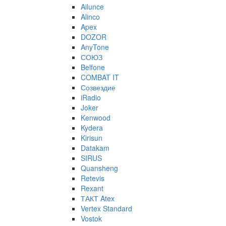
Ailunce
Alinco
Apex
DOZOR
AnyTone
СОЮЗ
Belfone
COMBAT IT
Созвездие
iRadio
Joker
Kenwood
Kydera
Kirisun
Datakam
SIRUS
Quansheng
Retevis
Rexant
ТАКТ Atex
Vertex Standard
Vostok