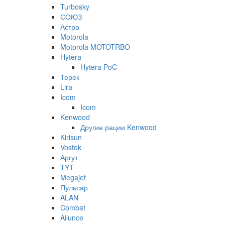
Turbosky
СОЮЗ
Астра
Motorola
Motorola MOTOTRBO
Hytera
Hytera PoC
Терек
Lira
Icom
Icom
Kenwood
Другие рации Kenwood
Kirisun
Vostok
Аргут
TYT
Megajet
Пульсар
ALAN
Combat
Ailunce