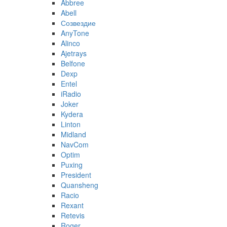
Abbree
Abell
Созвездие
AnyTone
Alinco
Ajetrays
Belfone
Dexp
Entel
iRadio
Joker
Kydera
Linton
Midland
NavCom
Optim
Puxing
President
Quansheng
Racio
Rexant
Retevis
Roger