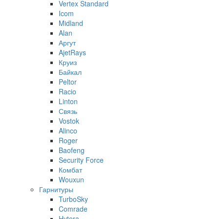
Vertex Standard
Icom
Midland
Alan
Аргут
AjetRays
Круиз
Байкал
Peltor
Racio
Linton
Связь
Vostok
Alinco
Roger
Baofeng
Security Force
Комбат
Wouxun
Гарнитуры
TurboSky
Comrade
Hytera