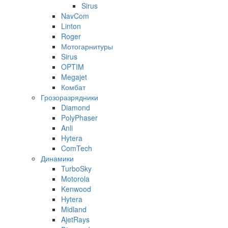
Sirus
NavCom
Linton
Roger
Мотогарнитуры
Sirus
OPTIM
Megajet
Комбат
Грозоразрядники
Diamond
PolyPhaser
Anli
Hytera
ComTech
Динамики
TurboSky
Motorola
Kenwood
Hytera
Midland
AjetRays