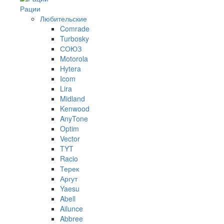
Рации
Любительские
Comrade
Turbosky
СОЮЗ
Motorola
Hytera
Icom
Lira
Midland
Kenwood
AnyTone
Optim
Vector
TYT
Racio
Терек
Аргут
Yaesu
Abell
Ailunce
Abbree