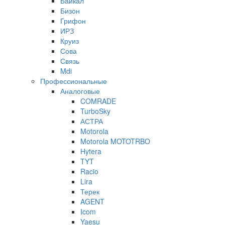
Байкал
Бизон
Грифон
ИРЗ
Круиз
Сова
Связь
Mdi
Профессиональные
Аналоговые
COMRADE
TurboSky
АСТРА
Motorola
Motorola MOTOTRBO
Hytera
TYT
Racio
Lira
Терек
AGENT
Icom
Yaesu