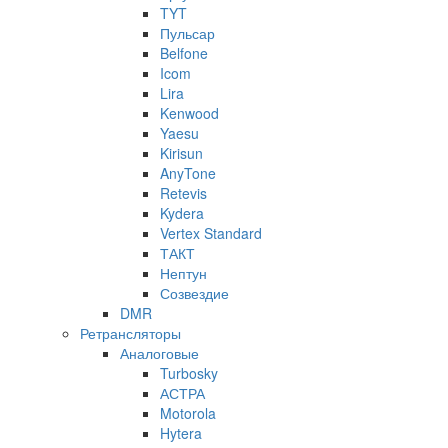
TYT
Пульсар
Belfone
Icom
Lira
Kenwood
Yaesu
Kirisun
AnyTone
Retevis
Kydera
Vertex Standard
ТАКТ
Нептун
Созвездие
DMR
Ретрансляторы
Аналоговые
Turbosky
АСТРА
Motorola
Hytera