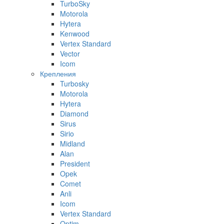
TurboSky
Motorola
Hytera
Kenwood
Vertex Standard
Vector
Icom
Крепления
Turbosky
Motorola
Hytera
Diamond
Sirus
Sirio
Midland
Alan
President
Opek
Comet
Anli
Icom
Vertex Standard
Optim