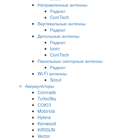
Направленные антенны
Радиал
ComTech
Вертикальные антенны
Радиал
Дипольные антенны
Радиал
Icom
ComTech
Панельные секторные антенны
Радиал
Wi-Fi антенны
Scout
Аккумуляторы
Comrade
TurboSky
СОЮЗ
Motorola
Hytera
Kenwood
KIRISUN
Vector