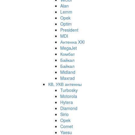
Alan
Lemm
Opek
Optim
President
MDI
Антенна XXI
MegaJet
Комбат
Байкал
Байкал
Midland
Maxrad
КВ, УКВ антенны
Turbosky
Motorola
Hytera
Diamond
Sirio
Opek
Comet
Yaesu