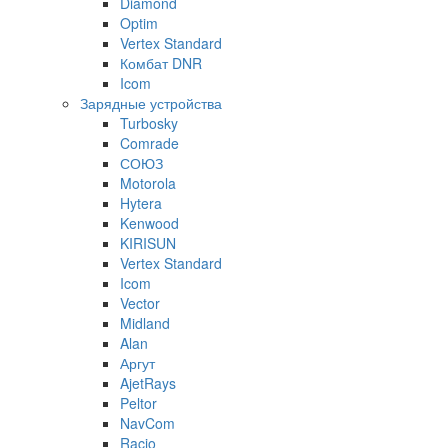
Diamond
Optim
Vertex Standard
Комбат DNR
Icom
Зарядные устройства
Turbosky
Comrade
СОЮЗ
Motorola
Hytera
Kenwood
KIRISUN
Vertex Standard
Icom
Vector
Midland
Alan
Аргут
AjetRays
Peltor
NavCom
Racio