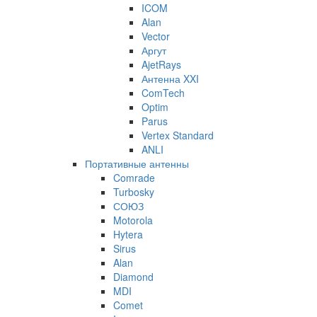
ICOM
Alan
Vector
Аргут
AjetRays
Антенна XXI
ComTech
Optim
Parus
Vertex Standard
ANLI
Портативные антенны
Comrade
Turbosky
СОЮЗ
Motorola
Hytera
Sirus
Alan
Diamond
MDI
Comet