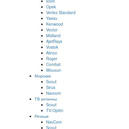
Icom
Opek
Vertex Standard
Yaesu
Kenwood
Vector
Midland
AjetRays
Vostok
Alinco
Roger
Combat
Wouxun
Морские
Scout
Sirus
Navcom
ТВ антенны
Scout
TV-Optim
Речные
NavCom
Scout