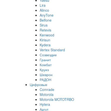
Yaesu
Lira
Alinco
AnyTone
Belfone
Sirus
Retevis
Kenwood
Kirisun
Kydera
Vertex Standard
Созвездие
Гранит
Комбат
Круиз
Шеврон
РАДОН
Цифровые
Comrade
Motorola
Motorola MOTOTRBO
Hytera
Аргут