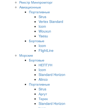
Реестр Минпромторг
Авиационные
Портативные
Sirus
Vertex Standard
Icom
Wouxun
Yaesu
Бортовые
Icom
FlightLine
Морские
Бортовые
НЕПТУН
Icom
Standard Horizon
Alinco
Портативные
Sirus
Аргут
Терек
Standard Horizon