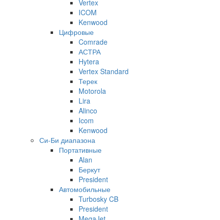
Vertex
ICOM
Kenwood
Цифровые
Comrade
АСТРА
Hytera
Vertex Standard
Терек
Motorola
Lira
Alinco
Icom
Kenwood
Си-Би диапазона
Портативные
Alan
Беркут
President
Автомобильные
Turbosky CB
President
MegaJet