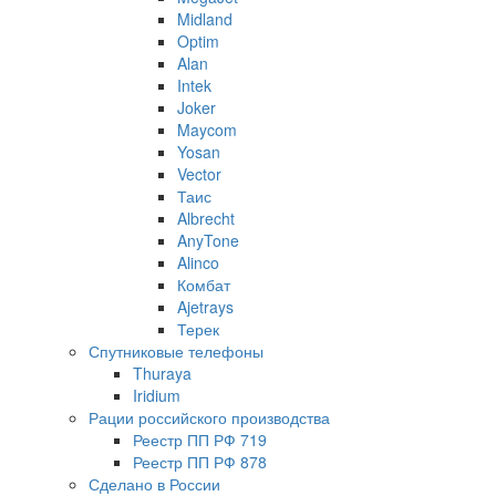
Midland
Optim
Alan
Intek
Joker
Maycom
Yosan
Vector
Таис
Albrecht
AnyTone
Alinco
Комбат
Ajetrays
Терек
Спутниковые телефоны
Thuraya
Iridium
Рации российского производства
Реестр ПП РФ 719
Реестр ПП РФ 878
Сделано в России