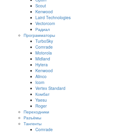
Scout
Kenwood
Laird Technologies
Vectorcom
Радиал
Программаторы
TurboSky
Comrade
Motorola
Midland
Hytera
Kenwood
Alinco
Icom
Vertex Standard
Комбат
Yaesu
Roger
Переходники
Разъёмы
Тангенты
Comrade