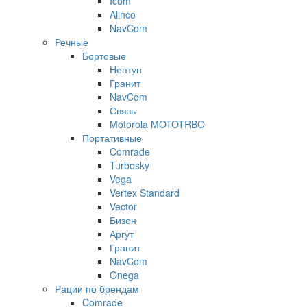
Icom
Alinco
NavCom
Речные
Бортовые
Нептун
Гранит
NavCom
Связь
Motorola MOTOTRBO
Портативные
Comrade
Turbosky
Vega
Vertex Standard
Vector
Бизон
Аргут
Гранит
NavCom
Onega
Рации по брендам
Comrade