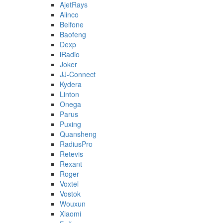
AjetRays
Alinco
Belfone
Baofeng
Dexp
iRadio
Joker
JJ-Connect
Kydera
Linton
Onega
Parus
Puxing
Quansheng
RadiusPro
Retevis
Rexant
Roger
Voxtel
Vostok
Wouxun
Xiaomi