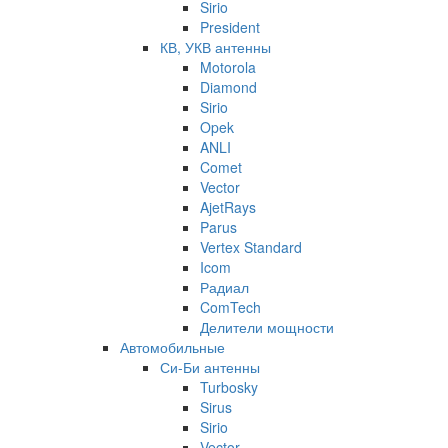
Sirio
President
КВ, УКВ антенны
Motorola
Diamond
Sirio
Opek
ANLI
Comet
Vector
AjetRays
Parus
Vertex Standard
Icom
Радиал
ComTech
Делители мощности
Автомобильные
Си-Би антенны
Turbosky
Sirus
Sirio
Vector