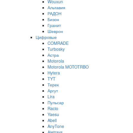
Wouxun
Альтавия
РАДОН
Бизон
Гранит
Шеврон
Цифровые
COMRADE
Turbosky
Астра
Motorola
Motorola MOTOTRBO
Hytera
TYT
Терек
Аргут
Lira
Пульсар
Racio
Yaesu
Abell
AnyTone
Ajetrays