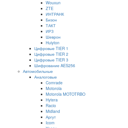
Wouxun
ZTE
ИНТРАНК
Бизон
ТАКТ
ИРЗ
Шеврон
Huiyton
Цифровые TIER 1
Цифровые TIER 2
Цифровые TIER 3
Шифрование AES256
Автомобильные
Аналоговые
Comrade
Motorola
Motorola MOTOTRBO
Hytera
Racio
Midland
Аргут
Icom