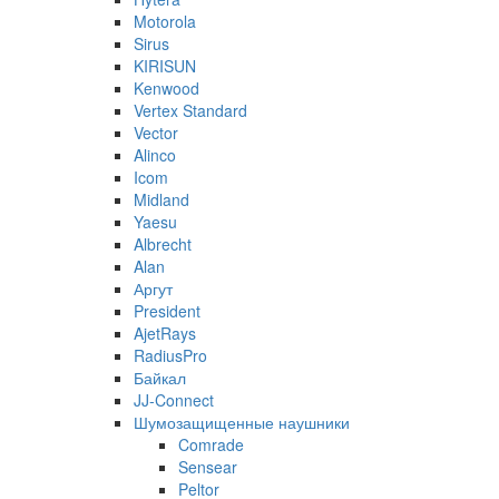
Motorola
Sirus
KIRISUN
Kenwood
Vertex Standard
Vector
Alinco
Icom
Midland
Yaesu
Albrecht
Alan
Аргут
President
AjetRays
RadiusPro
Байкал
JJ-Connect
Шумозащищенные наушники
Comrade
Sensear
Peltor