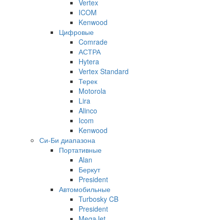
Vertex
ICOM
Kenwood
Цифровые
Comrade
АСТРА
Hytera
Vertex Standard
Терек
Motorola
Lira
Alinco
Icom
Kenwood
Си-Би диапазона
Портативные
Alan
Беркут
President
Автомобильные
Turbosky CB
President
MegaJet