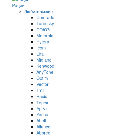
Рации
Любительские
Comrade
Turbosky
СОЮЗ
Motorola
Hytera
Icom
Lira
Midland
Kenwood
AnyTone
Optim
Vector
TYT
Racio
Терек
Аргут
Yaesu
Abell
Ailunce
Abbree