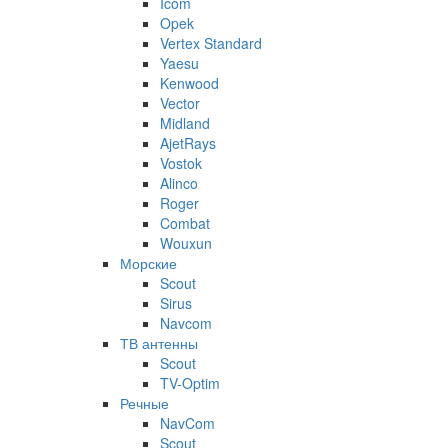
Icom
Opek
Vertex Standard
Yaesu
Kenwood
Vector
Midland
AjetRays
Vostok
Alinco
Roger
Combat
Wouxun
Морские
Scout
Sirus
Navcom
ТВ антенны
Scout
TV-Optim
Речные
NavCom
Scout