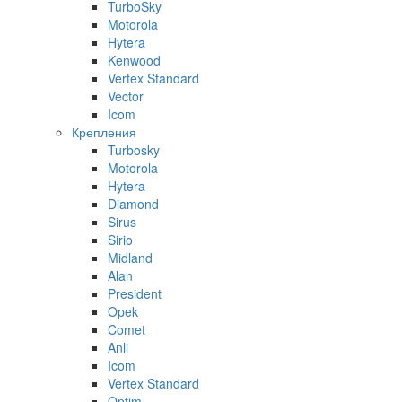
TurboSky
Motorola
Hytera
Kenwood
Vertex Standard
Vector
Icom
Крепления
Turbosky
Motorola
Hytera
Diamond
Sirus
Sirio
Midland
Alan
President
Opek
Comet
Anli
Icom
Vertex Standard
Optim