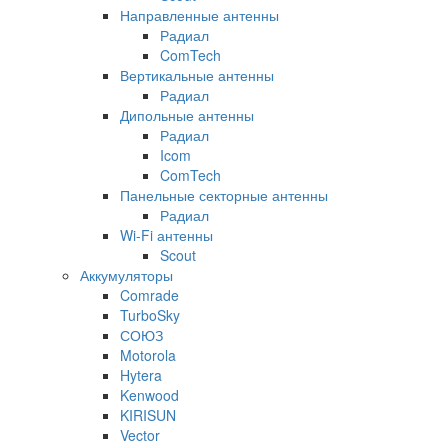
Направленные антенны
Радиал
ComTech
Вертикальные антенны
Радиал
Дипольные антенны
Радиал
Icom
ComTech
Панельные секторные антенны
Радиал
Wi-Fi антенны
Scout
Аккумуляторы
Comrade
TurboSky
СОЮЗ
Motorola
Hytera
Kenwood
KIRISUN
Vector