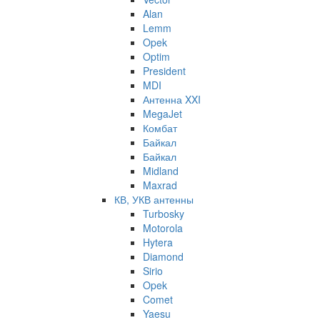
Alan
Lemm
Opek
Optim
President
MDI
Антенна XXI
MegaJet
Комбат
Байкал
Байкал
Midland
Maxrad
КВ, УКВ антенны
Turbosky
Motorola
Hytera
Diamond
Sirio
Opek
Comet
Yaesu