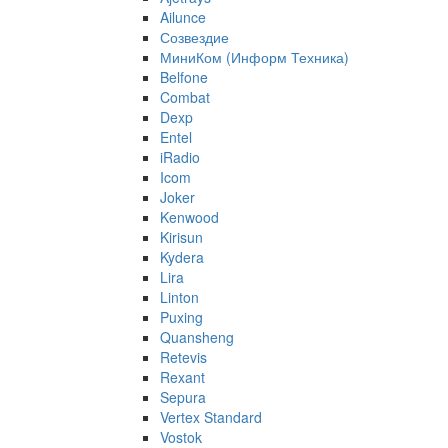
Ailunce
Созвездие
МиниКом (Информ Техника)
Belfone
Combat
Dexp
Entel
iRadio
Icom
Joker
Kenwood
Kirisun
Kydera
Lira
Linton
Puxing
Quansheng
Retevis
Rexant
Sepura
Vertex Standard
Vostok