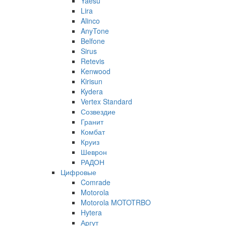
Yaesu
Lira
Alinco
AnyTone
Belfone
Sirus
Retevis
Kenwood
Kirisun
Kydera
Vertex Standard
Созвездие
Гранит
Комбат
Круиз
Шеврон
РАДОН
Цифровые
Comrade
Motorola
Motorola MOTOTRBO
Hytera
Аргут