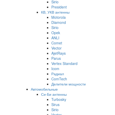
Sirio
President
КВ, УКВ антенны
Motorola
Diamond
Sirio
Opek
ANLI
Comet
Vector
AjetRays
Parus
Vertex Standard
Icom
Радиал
ComTech
Делители мощности
Автомобильные
Си-Би антенны
Turbosky
Sirus
Sirio
Vector