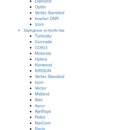
Diamond
Optim
Vertex Standard
Комбат DNR
Icom
Зарядные устройства
Turbosky
Comrade
СОЮЗ
Motorola
Hytera
Kenwood
KIRISUN
Vertex Standard
Icom
Vector
Midland
Alan
Аргут
AjetRays
Peltor
NavCom
Racio