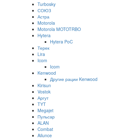
Turbosky
СОЮЗ
Астра
Motorola
Motorola MOTOTRBO
Hytera
Hytera PoC
Терек
Lira
Icom
Icom
Kenwood
Другие рации Kenwood
Kirisun
Vostok
Аргут
TYT
Megajet
Пульсар
ALAN
Combat
Ailunce