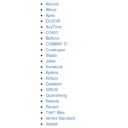
Ailunce
Alinco
Apex
DOZOR
AnyTone
СОЮЗ
Belfone
COMBAT IT
Созвездие
iRadio
Joker
Kenwood
Kydera
Kirisun
Datakam
SIRUS
Quansheng
Retevis
Rexant
ТАКТ Atex
Vertex Standard
Vostok