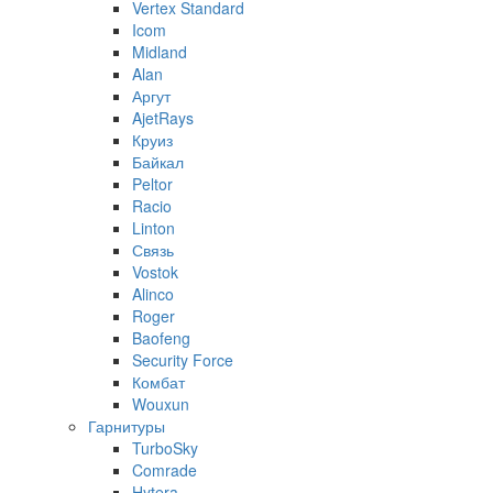
Vertex Standard
Icom
Midland
Alan
Аргут
AjetRays
Круиз
Байкал
Peltor
Racio
Linton
Связь
Vostok
Alinco
Roger
Baofeng
Security Force
Комбат
Wouxun
Гарнитуры
TurboSky
Comrade
Hytera