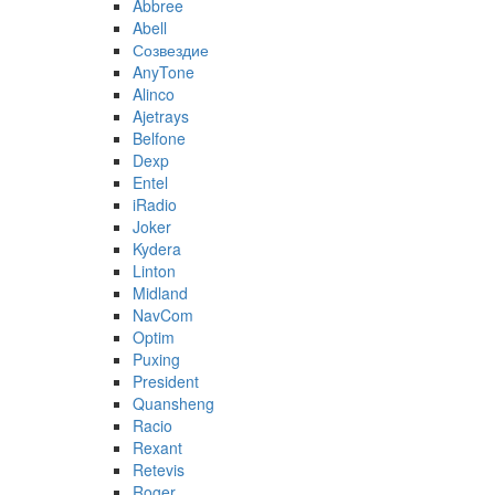
Abbree
Abell
Созвездие
AnyTone
Alinco
Ajetrays
Belfone
Dexp
Entel
iRadio
Joker
Kydera
Linton
Midland
NavCom
Optim
Puxing
President
Quansheng
Racio
Rexant
Retevis
Roger