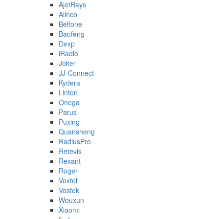
AjetRays
Alinco
Belfone
Baofeng
Dexp
iRadio
Joker
JJ-Connect
Kydera
Linton
Onega
Parus
Puxing
Quansheng
RadiusPro
Retevis
Rexant
Roger
Voxtel
Vostok
Wouxun
Xiaomi