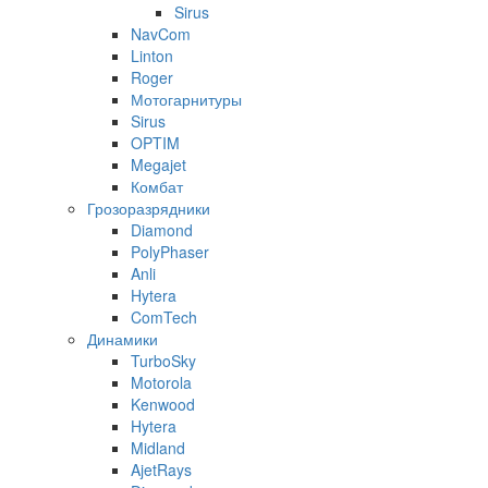
Sirus
NavCom
Linton
Roger
Мотогарнитуры
Sirus
OPTIM
Megajet
Комбат
Грозоразрядники
Diamond
PolyPhaser
Anli
Hytera
ComTech
Динамики
TurboSky
Motorola
Kenwood
Hytera
Midland
AjetRays