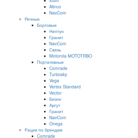
Icom
Alinco
NavCom
Речные
Бортовые
Нептун
Гранит
NavCom
Связь
Motorola MOTOTRBO
Портативные
Comrade
Turbosky
Vega
Vertex Standard
Vector
Бизон
Аргут
Гранит
NavCom
Onega
Рации по брендам
Comrade