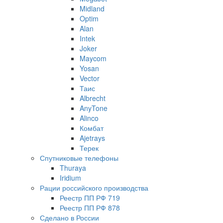
Midland
Optim
Alan
Intek
Joker
Maycom
Yosan
Vector
Таис
Albrecht
AnyTone
Alinco
Комбат
Ajetrays
Терек
Спутниковые телефоны
Thuraya
Iridium
Рации российского производства
Реестр ПП РФ 719
Реестр ПП РФ 878
Сделано в России