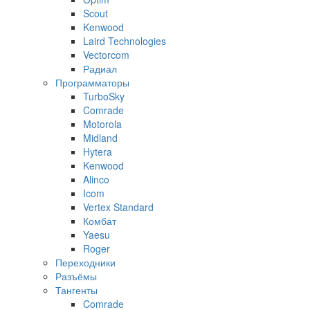
Scout
Kenwood
Laird Technologies
Vectorcom
Радиал
Программаторы
TurboSky
Comrade
Motorola
Midland
Hytera
Kenwood
Alinco
Icom
Vertex Standard
Комбат
Yaesu
Roger
Переходники
Разъёмы
Тангенты
Comrade