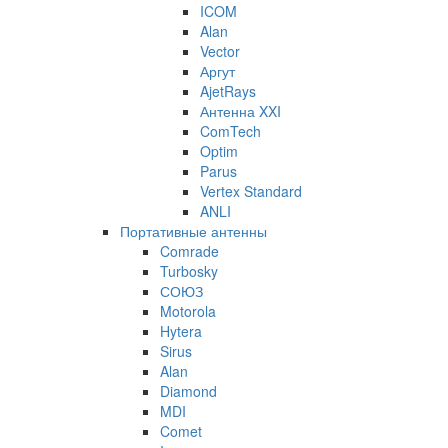
ICOM
Alan
Vector
Аргут
AjetRays
Антенна XXI
ComTech
Optim
Parus
Vertex Standard
ANLI
Портативные антенны
Comrade
Turbosky
СОЮЗ
Motorola
Hytera
Sirus
Alan
Diamond
MDI
Comet