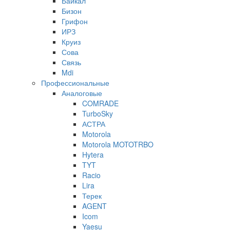
Байкал
Бизон
Грифон
ИРЗ
Круиз
Сова
Связь
Mdi
Профессиональные
Аналоговые
COMRADE
TurboSky
АСТРА
Motorola
Motorola MOTOTRBO
Hytera
TYT
Racio
Lira
Терек
AGENT
Icom
Yaesu