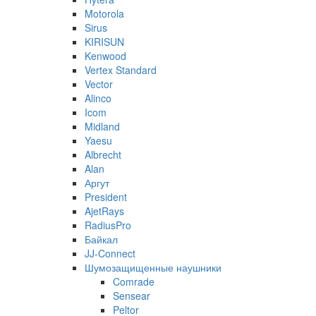
Motorola
Sirus
KIRISUN
Kenwood
Vertex Standard
Vector
Alinco
Icom
Midland
Yaesu
Albrecht
Alan
Аргут
President
AjetRays
RadiusPro
Байкал
JJ-Connect
Шумозащищенные наушники
Comrade
Sensear
Peltor