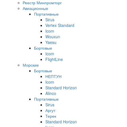
Реестр Минпромторг
Авиационные
Портативные
Sirus
Vertex Standard
Icom
Wouxun
Yaesu
Бортовые
Icom
FlightLine
Морские
Бортовые
НЕПТУН
Icom
Standard Horizon
Alinco
Портативные
Sirus
Аргут
Терек
Standard Horizon