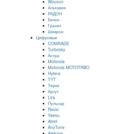
Wouxun
Альтавия
РАДОН
Бизон
Гранит
Шеврон
Цифровые
COMRADE
Turbosky
Астра
Motorola
Motorola MOTOTRBO
Hytera
TYT
Терек
Аргут
Lira
Пульсар
Racio
Yaesu
Abell
AnyTone
Ajetrays