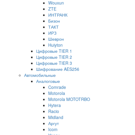
Wouxun
ZTE
ИНТРАНК
Бизон
ТАКТ
ИРЗ
Шеврон
Huiyton
Цифровые TIER 1
Цифровые TIER 2
Цифровые TIER 3
Шифрование AES256
Автомобильные
Аналоговые
Comrade
Motorola
Motorola MOTOTRBO
Hytera
Racio
Midland
Аргут
Icom