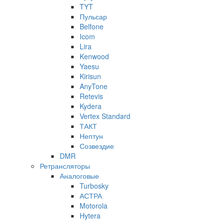
TYT
Пульсар
Belfone
Icom
Lira
Kenwood
Yaesu
Kirisun
AnyTone
Retevis
Kydera
Vertex Standard
ТАКТ
Нептун
Созвездие
DMR
Ретрансляторы
Аналоговые
Turbosky
АСТРА
Motorola
Hytera