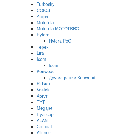
Turbosky
СОЮЗ
Астра
Motorola
Motorola MOTOTRBO
Hytera
Hytera PoC
Терек
Lira
Icom
Icom
Kenwood
Другие рации Kenwood
Kirisun
Vostok
Аргут
TYT
Megajet
Пульсар
ALAN
Combat
Ailunce