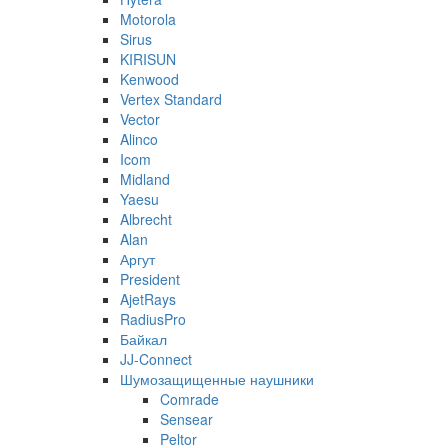
Motorola
Sirus
KIRISUN
Kenwood
Vertex Standard
Vector
Alinco
Icom
Midland
Yaesu
Albrecht
Alan
Аргут
President
AjetRays
RadiusPro
Байкал
JJ-Connect
Шумозащищенные наушники
Comrade
Sensear
Peltor