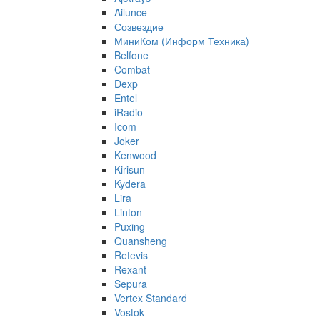
Ailunce
Созвездие
МиниКом (Информ Техника)
Belfone
Combat
Dexp
Entel
iRadio
Icom
Joker
Kenwood
Kirisun
Kydera
Lira
Linton
Puxing
Quansheng
Retevis
Rexant
Sepura
Vertex Standard
Vostok