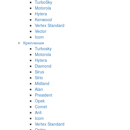
TurboSky
Motorola
Hytera
Kenwood
Vertex Standard
Vector
Icom
Крепления
Turbosky
Motorola
Hytera
Diamond
Sirus
Sirio
Midland
Alan
President
Opek
Comet
Anli
Icom
Vertex Standard
Optim