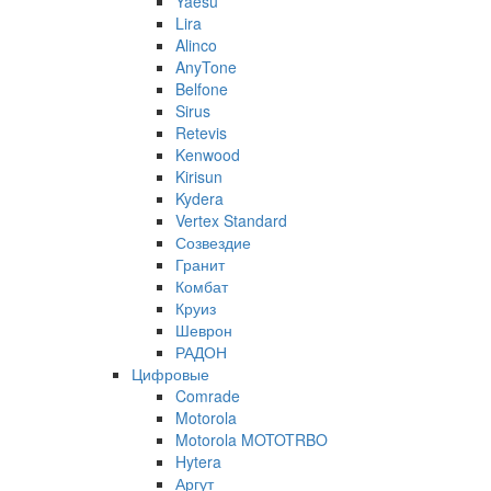
Yaesu
Lira
Alinco
AnyTone
Belfone
Sirus
Retevis
Kenwood
Kirisun
Kydera
Vertex Standard
Созвездие
Гранит
Комбат
Круиз
Шеврон
РАДОН
Цифровые
Comrade
Motorola
Motorola MOTOTRBO
Hytera
Аргут