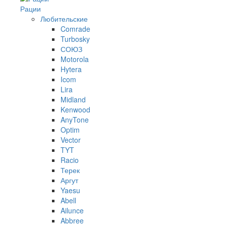
Рации
Любительские
Comrade
Turbosky
СОЮЗ
Motorola
Hytera
Icom
Lira
Midland
Kenwood
AnyTone
Optim
Vector
TYT
Racio
Терек
Аргут
Yaesu
Abell
Ailunce
Abbree