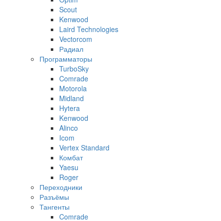
Scout
Kenwood
Laird Technologies
Vectorcom
Радиал
Программаторы
TurboSky
Comrade
Motorola
Midland
Hytera
Kenwood
Alinco
Icom
Vertex Standard
Комбат
Yaesu
Roger
Переходники
Разъёмы
Тангенты
Comrade