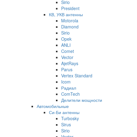
Sirio
President
КВ, УКВ антенны
Motorola
Diamond
Sirio
Opek
ANLI
Comet
Vector
AjetRays
Parus
Vertex Standard
Icom
Радиал
ComTech
Делители мощности
Автомобильные
Си-Би антенны
Turbosky
Sirus
Sirio
Vector