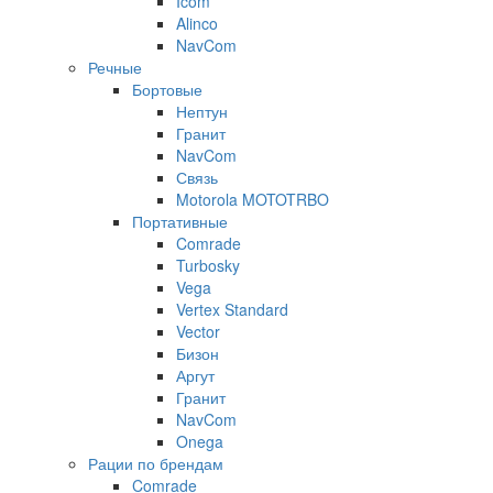
Icom
Alinco
NavCom
Речные
Бортовые
Нептун
Гранит
NavCom
Связь
Motorola MOTOTRBO
Портативные
Comrade
Turbosky
Vega
Vertex Standard
Vector
Бизон
Аргут
Гранит
NavCom
Onega
Рации по брендам
Comrade