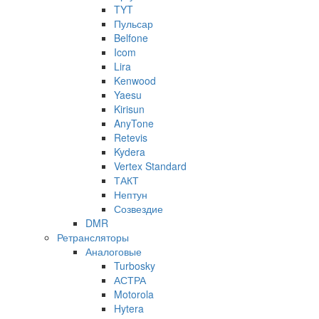
TYT
Пульсар
Belfone
Icom
Lira
Kenwood
Yaesu
Kirisun
AnyTone
Retevis
Kydera
Vertex Standard
ТАКТ
Нептун
Созвездие
DMR
Ретрансляторы
Аналоговые
Turbosky
АСТРА
Motorola
Hytera