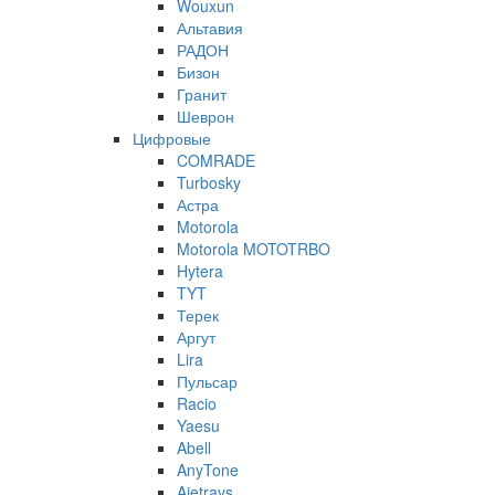
Wouxun
Альтавия
РАДОН
Бизон
Гранит
Шеврон
Цифровые
COMRADE
Turbosky
Астра
Motorola
Motorola MOTOTRBO
Hytera
TYT
Терек
Аргут
Lira
Пульсар
Racio
Yaesu
Abell
AnyTone
Ajetrays