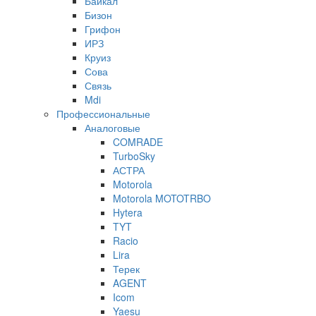
Байкал
Бизон
Грифон
ИРЗ
Круиз
Сова
Связь
Mdi
Профессиональные
Аналоговые
COMRADE
TurboSky
АСТРА
Motorola
Motorola MOTOTRBO
Hytera
TYT
Racio
Lira
Терек
AGENT
Icom
Yaesu