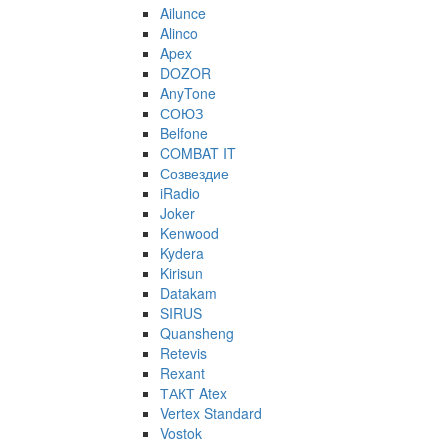
Ailunce
Alinco
Apex
DOZOR
AnyTone
СОЮЗ
Belfone
COMBAT IT
Созвездие
iRadio
Joker
Kenwood
Kydera
Kirisun
Datakam
SIRUS
Quansheng
Retevis
Rexant
ТАКТ Atex
Vertex Standard
Vostok