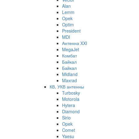
Alan
Lemm
Opek
Optim
President
MDI
Антенна XXI
MegaJet
Комбат
Байкал
Байкал
Midland
Maxrad
КВ, УКВ антенны
Turbosky
Motorola
Hytera
Diamond
Sirio
Opek
Comet
Yaesu