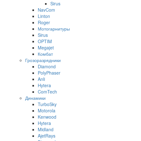
Sirus
NavCom
Linton
Roger
Мотогарнитуры
Sirus
OPTIM
Megajet
Комбат
Грозоразрядники
Diamond
PolyPhaser
Anli
Hytera
ComTech
Динамики
TurboSky
Motorola
Kenwood
Hytera
Midland
AjetRays