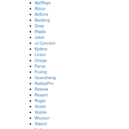
AjetRays
Alinco
Belfone
Baofeng
Dexp
iRadio
Joker
JJ-Connect
Kydera
Linton
Onega
Parus
Puxing
Quansheng
RadiusPro
Retevis
Rexant
Roger
Voxtel
Vostok
Wouxun
Xiaomi