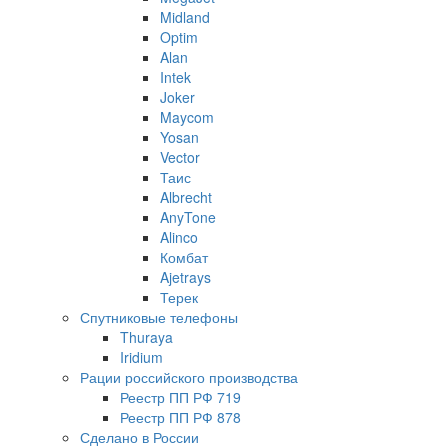
Midland
Optim
Alan
Intek
Joker
Maycom
Yosan
Vector
Таис
Albrecht
AnyTone
Alinco
Комбат
Ajetrays
Терек
Спутниковые телефоны
Thuraya
Iridium
Рации российского производства
Реестр ПП РФ 719
Реестр ПП РФ 878
Сделано в России