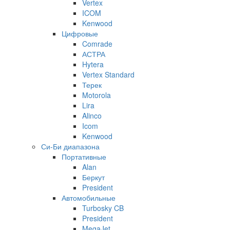
Vertex
ICOM
Kenwood
Цифровые
Comrade
АСТРА
Hytera
Vertex Standard
Терек
Motorola
Lira
Alinco
Icom
Kenwood
Си-Би диапазона
Портативные
Alan
Беркут
President
Автомобильные
Turbosky CB
President
MegaJet