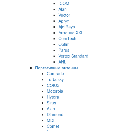
ICOM
Alan
Vector
Аргут
AjetRays
Антенна XXI
ComTech
Optim
Parus
Vertex Standard
ANLI
Портативные антенны
Comrade
Turbosky
СОЮЗ
Motorola
Hytera
Sirus
Alan
Diamond
MDI
Comet