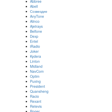
Abbree
Abell
Созвездие
AnyTone
Alinco
Ajetrays
Belfone
Dexp
Entel
iRadio
Joker
Kydera
Linton
Midland
NavCom
Optim
Puxing
President
Quansheng
Racio
Rexant
Retevis
Roger