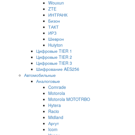
Wouxun
ZTE
ИНТРАНК
Бизон
ТАКТ
ИРЗ
Шеврон
Huiyton
Цифровые TIER 1
Цифровые TIER 2
Цифровые TIER 3
Шифрование AES256
Автомобильные
Аналоговые
Comrade
Motorola
Motorola MOTOTRBO
Hytera
Racio
Midland
Аргут
Icom