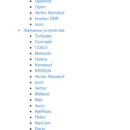
Diamond
Optim
Vertex Standard
Комбат DNR
Icom
Зарядные устройства
Turbosky
Comrade
СОЮЗ
Motorola
Hytera
Kenwood
KIRISUN
Vertex Standard
Icom
Vector
Midland
Alan
Аргут
AjetRays
Peltor
NavCom
Racio