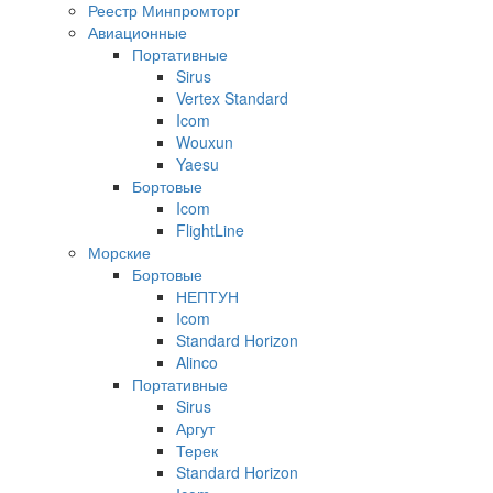
Реестр Минпромторг
Авиационные
Портативные
Sirus
Vertex Standard
Icom
Wouxun
Yaesu
Бортовые
Icom
FlightLine
Морские
Бортовые
НЕПТУН
Icom
Standard Horizon
Alinco
Портативные
Sirus
Аргут
Терек
Standard Horizon