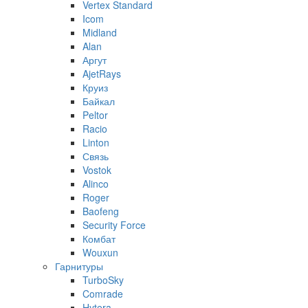
Vertex Standard
Icom
Midland
Alan
Аргут
AjetRays
Круиз
Байкал
Peltor
Racio
Linton
Связь
Vostok
Alinco
Roger
Baofeng
Security Force
Комбат
Wouxun
Гарнитуры
TurboSky
Comrade
Hytera