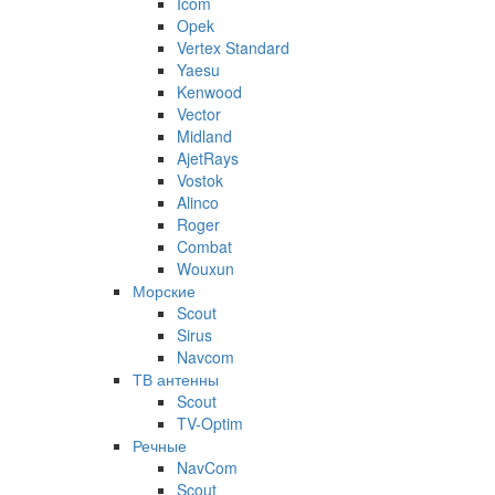
Icom
Opek
Vertex Standard
Yaesu
Kenwood
Vector
Midland
AjetRays
Vostok
Alinco
Roger
Combat
Wouxun
Морские
Scout
Sirus
Navcom
ТВ антенны
Scout
TV-Optim
Речные
NavCom
Scout