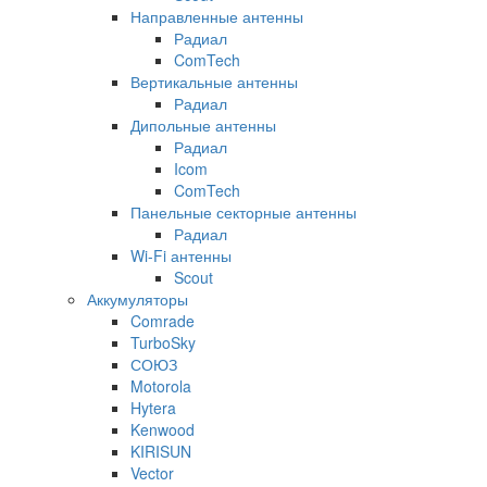
Направленные антенны
Радиал
ComTech
Вертикальные антенны
Радиал
Дипольные антенны
Радиал
Icom
ComTech
Панельные секторные антенны
Радиал
Wi-Fi антенны
Scout
Аккумуляторы
Comrade
TurboSky
СОЮЗ
Motorola
Hytera
Kenwood
KIRISUN
Vector