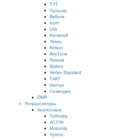
TYT
Пульсар
Belfone
Icom
Lira
Kenwood
Yaesu
Kirisun
AnyTone
Retevis
Kydera
Vertex Standard
ТАКТ
Нептун
Созвездие
DMR
Ретрансляторы
Аналоговые
Turbosky
АСТРА
Motorola
Hytera