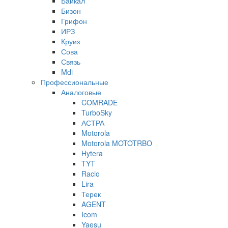
Байкал
Бизон
Грифон
ИРЗ
Круиз
Сова
Связь
Mdi
Профессиональные
Аналоговые
COMRADE
TurboSky
АСТРА
Motorola
Motorola MOTOTRBO
Hytera
TYT
Racio
Lira
Терек
AGENT
Icom
Yaesu