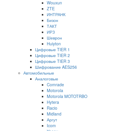
Wouxun
ZTE
ИНТРАНК
Бизон
ТАКТ
ИРЗ
Шеврон
Huiyton
Цифровые TIER 1
Цифровые TIER 2
Цифровые TIER 3
Шифрование AES256
Автомобильные
Аналоговые
Comrade
Motorola
Motorola MOTOTRBO
Hytera
Racio
Midland
Аргут
Icom