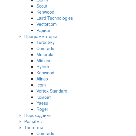
Scout
Kenwood
Laird Technologies
Vectorcom
Радиал
Программаторы
TurboSky
Comrade
Motorola
Midland
Hytera
Kenwood
Alinco
Icom
Vertex Standard
Комбат
Yaesu
Roger
Переходники
Разъёмы
Тангенты
Comrade