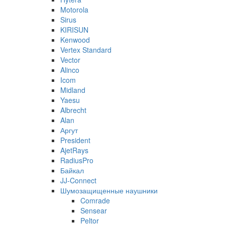
Motorola
Sirus
KIRISUN
Kenwood
Vertex Standard
Vector
Alinco
Icom
Midland
Yaesu
Albrecht
Alan
Аргут
President
AjetRays
RadiusPro
Байкал
JJ-Connect
Шумозащищенные наушники
Comrade
Sensear
Peltor