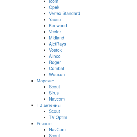
Icom
Opek
Vertex Standard
Yaesu
Kenwood
Vector
Midland
AjetRays
Vostok
Alinco
Roger
Combat
Wouxun
Морские
Scout
Sirus
Navcom
ТВ антенны
Scout
TV-Optim
Речные
NavCom
Scout