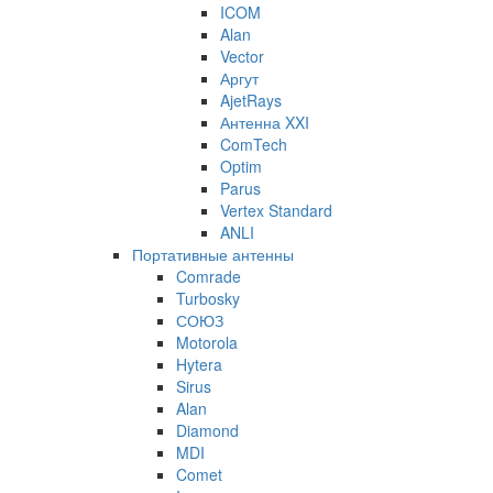
ICOM
Alan
Vector
Аргут
AjetRays
Антенна XXI
ComTech
Optim
Parus
Vertex Standard
ANLI
Портативные антенны
Comrade
Turbosky
СОЮЗ
Motorola
Hytera
Sirus
Alan
Diamond
MDI
Comet