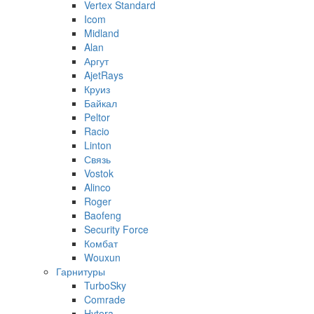
Vertex Standard
Icom
Midland
Alan
Аргут
AjetRays
Круиз
Байкал
Peltor
Racio
Linton
Связь
Vostok
Alinco
Roger
Baofeng
Security Force
Комбат
Wouxun
Гарнитуры
TurboSky
Comrade
Hytera