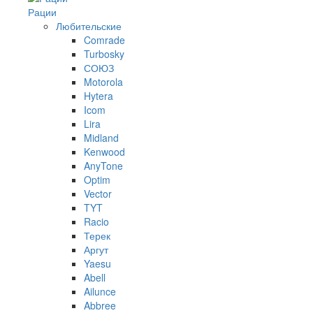
Рации
Любительские
Comrade
Turbosky
СОЮЗ
Motorola
Hytera
Icom
Lira
Midland
Kenwood
AnyTone
Optim
Vector
TYT
Racio
Терек
Аргут
Yaesu
Abell
Ailunce
Abbree