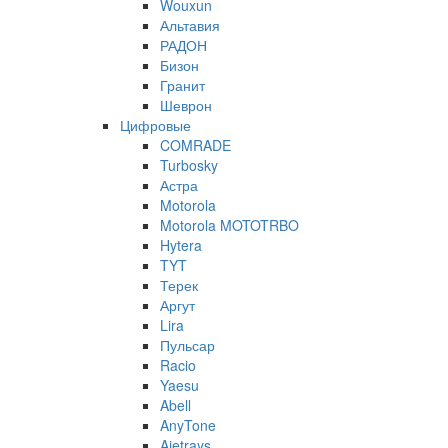
Wouxun
Альтавия
РАДОН
Бизон
Гранит
Шеврон
Цифровые
COMRADE
Turbosky
Астра
Motorola
Motorola MOTOTRBO
Hytera
TYT
Терек
Аргут
Lira
Пульсар
Racio
Yaesu
Abell
AnyTone
Ajetrays