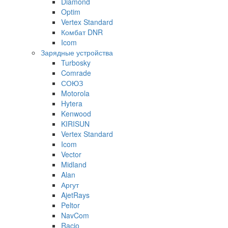
Diamond
Optim
Vertex Standard
Комбат DNR
Icom
Зарядные устройства
Turbosky
Comrade
СОЮЗ
Motorola
Hytera
Kenwood
KIRISUN
Vertex Standard
Icom
Vector
Midland
Alan
Аргут
AjetRays
Peltor
NavCom
Racio