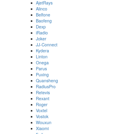
AjetRays
Alinco
Belfone
Baofeng
Dexp
iRadio
Joker
JJ-Connect
Kydera
Linton
Onega
Parus
Puxing
Quansheng
RadiusPro
Retevis
Rexant
Roger
Voxtel
Vostok
Wouxun
Xiaomi