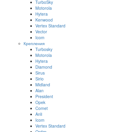
TurboSky
Motorola
Hytera
Kenwood
Vertex Standard
Vector
Icom
Крепления
Turbosky
Motorola
Hytera
Diamond
Sirus
Sirio
Midland
Alan
President
Opek
Comet
Anli
Icom
Vertex Standard
Optim