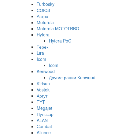
Turbosky
СОЮЗ
Астра
Motorola
Motorola MOTOTRBO
Hytera
Hytera PoC
Терек
Lira
Icom
Icom
Kenwood
Другие рации Kenwood
Kirisun
Vostok
Аргут
TYT
Megajet
Пульсар
ALAN
Combat
Ailunce