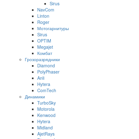
Sirus
NavCom
Linton
Roger
Мотогарнитуры
Sirus
OPTIM
Megajet
Комбат
Грозоразрядники
Diamond
PolyPhaser
Anli
Hytera
ComTech
Динамики
TurboSky
Motorola
Kenwood
Hytera
Midland
AjetRays