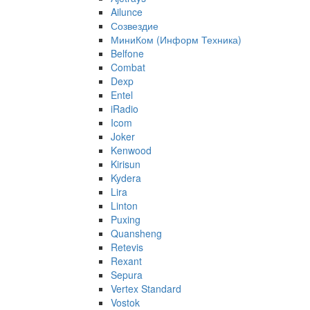
Ailunce
Созвездие
МиниКом (Информ Техника)
Belfone
Combat
Dexp
Entel
iRadio
Icom
Joker
Kenwood
Kirisun
Kydera
Lira
Linton
Puxing
Quansheng
Retevis
Rexant
Sepura
Vertex Standard
Vostok