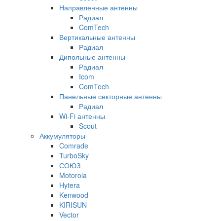
Направленные антенны
Радиал
ComTech
Вертикальные антенны
Радиал
Дипольные антенны
Радиал
Icom
ComTech
Панельные секторные антенны
Радиал
Wi-Fi антенны
Scout
Аккумуляторы
Comrade
TurboSky
СОЮЗ
Motorola
Hytera
Kenwood
KIRISUN
Vector