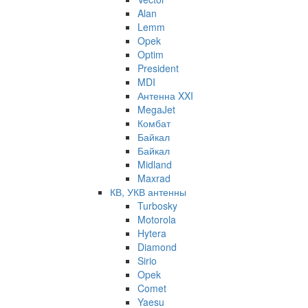
Alan
Lemm
Opek
Optim
President
MDI
Антенна XXI
MegaJet
Комбат
Байкал
Байкал
Midland
Maxrad
КВ, УКВ антенны
Turbosky
Motorola
Hytera
Diamond
Sirio
Opek
Comet
Yaesu