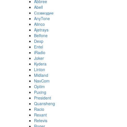
Abbree
Abell
Созвездие
AnyTone
Alinco
Ajetrays
Belfone
Dexp
Entel
iRadio
Joker
Kydera
Linton
Midland
NavCom
Optim
Puxing
President
Quansheng
Racio
Rexant
Retevis
Roger