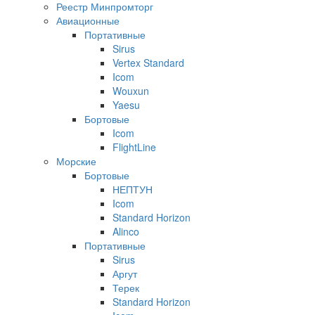
Реестр Минпромторг
Авиационные
Портативные
Sirus
Vertex Standard
Icom
Wouxun
Yaesu
Бортовые
Icom
FlightLine
Морские
Бортовые
НЕПТУН
Icom
Standard Horizon
Alinco
Портативные
Sirus
Аргут
Терек
Standard Horizon