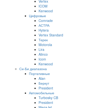
Vertex
ICOM
Kenwood
Цифровые
Comrade
АСТРА
Hytera
Vertex Standard
Терек
Motorola
Lira
Alinco
Icom
Kenwood
Си-Би диапазона
Портативные
Alan
Беркут
President
Автомобильные
Turbosky CB
President
MegaJet