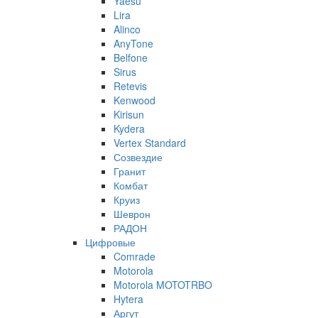
Yaesu
Lira
Alinco
AnyTone
Belfone
Sirus
Retevis
Kenwood
Kirisun
Kydera
Vertex Standard
Созвездие
Гранит
Комбат
Круиз
Шеврон
РАДОН
Цифровые
Comrade
Motorola
Motorola MOTOTRBO
Hytera
Аргут