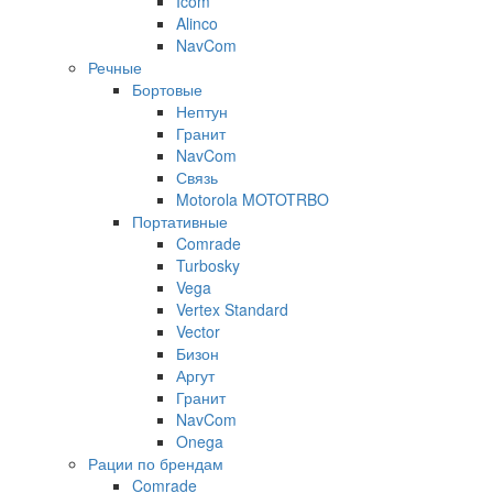
Icom
Alinco
NavCom
Речные
Бортовые
Нептун
Гранит
NavCom
Связь
Motorola MOTOTRBO
Портативные
Comrade
Turbosky
Vega
Vertex Standard
Vector
Бизон
Аргут
Гранит
NavCom
Onega
Рации по брендам
Comrade