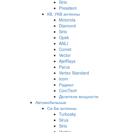
Sirio
President
КВ, УКВ антенны
Motorola
Diamond
Sirio
Opek
ANLI
Comet
Vector
AjetRays
Parus
Vertex Standard
Icom
Радиал
ComTech
Делители мощности
Автомобильные
Си-Би антенны
Turbosky
Sirus
Sirio
Vector