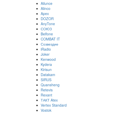
Ailunce
Alinco
Apex
DOZOR
AnyTone
СОЮЗ
Belfone
COMBAT IT
Созвездие
iRadio
Joker
Kenwood
Kydera
Kirisun
Datakam
SIRUS
Quansheng
Retevis
Rexant
ТАКТ Atex
Vertex Standard
Vostok