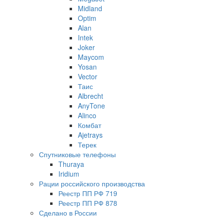
Midland
Optim
Alan
Intek
Joker
Maycom
Yosan
Vector
Таис
Albrecht
AnyTone
Alinco
Комбат
Ajetrays
Терек
Спутниковые телефоны
Thuraya
Iridium
Рации российского производства
Реестр ПП РФ 719
Реестр ПП РФ 878
Сделано в России