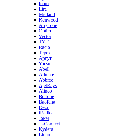
Icom
Lira
Midland
Kenwood
AnyTone
Optim
Vector
TYT
Racio
Терек
Аргут
Yaesu
Abell
Ailunce
Abbree
AjetRays
Alinco
Belfone
Baofeng
Dexp
iRadio
Joker
JJ-Connect
Kydera
Linton