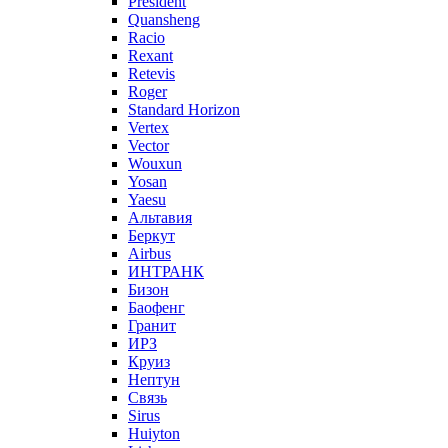
President
Quansheng
Racio
Rexant
Retevis
Roger
Standard Horizon
Vertex
Vector
Wouxun
Yosan
Yaesu
Альтавия
Беркут
Airbus
ИНТРАНК
Бизон
Баофенг
Гранит
ИРЗ
Круиз
Нептун
Связь
Sirus
Huiyton