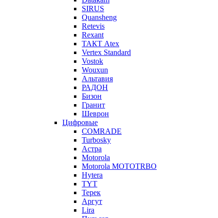
SIRUS
Quansheng
Retevis
Rexant
ТАКТ Atex
Vertex Standard
Vostok
Wouxun
Альтавия
РАДОН
Бизон
Гранит
Шеврон
Цифровые
COMRADE
Turbosky
Астра
Motorola
Motorola MOTOTRBO
Hytera
TYT
Терек
Аргут
Lira