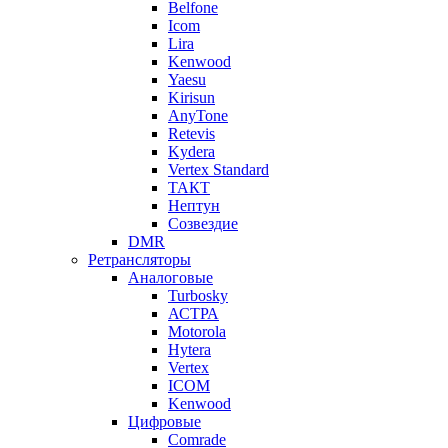
Belfone
Icom
Lira
Kenwood
Yaesu
Kirisun
AnyTone
Retevis
Kydera
Vertex Standard
ТАКТ
Нептун
Созвездие
DMR
Ретрансляторы
Аналоговые
Turbosky
АСТРА
Motorola
Hytera
Vertex
ICOM
Kenwood
Цифровые
Comrade