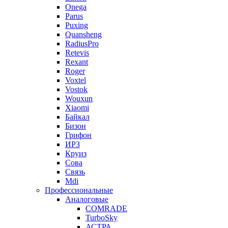
Onega
Parus
Puxing
Quansheng
RadiusPro
Retevis
Rexant
Roger
Voxtel
Vostok
Wouxun
Xiaomi
Байкал
Бизон
Грифон
ИРЗ
Круиз
Сова
Связь
Mdi
Профессиональные
Аналоговые
COMRADE
TurboSky
АСТРА