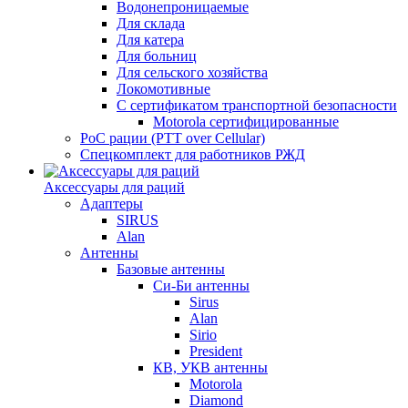
Водонепроницаемые
Для склада
Для катера
Для больниц
Для сельского хозяйства
Локомотивные
С сертификатом транспортной безопасности
Motorola сертифицированные
PoC рации (PTT over Cellular)
Спецкомплект для работников РЖД
Аксессуары для раций
Адаптеры
SIRUS
Alan
Антенны
Базовые антенны
Си-Би антенны
Sirus
Alan
Sirio
President
КВ, УКВ антенны
Motorola
Diamond