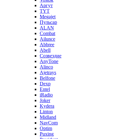
Аргут
TYT
Megajet
Пульсар
ALAN
Combat
Ailunce
Abbree
Abell
Созвездие
AnyTone
Alinco
Ajetrays
Belfone
Dexp
Entel
iRadio
Joker
Kydera
Linton
Midland
NavCom
Optim
Puxing