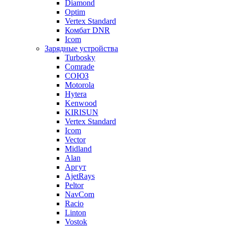
Diamond
Optim
Vertex Standard
Комбат DNR
Icom
Зарядные устройства
Turbosky
Comrade
СОЮЗ
Motorola
Hytera
Kenwood
KIRISUN
Vertex Standard
Icom
Vector
Midland
Alan
Аргут
AjetRays
Peltor
NavCom
Racio
Linton
Vostok