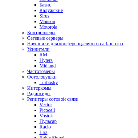
Базис
Калужские
Sirus
Manson
Motorola
Контроллеры
Сетевые серверы
Наушники для конференц-связи и call-центра
Усилители
RM
Hytera
Midland
Частотомеры
Фотоловушки
Turbosky
Интеркомы
Радиогиды
Репитеры сотовой связи
Vector
Picocell
Vostok
Пульсар
Racio
Lira
Baltic Signal