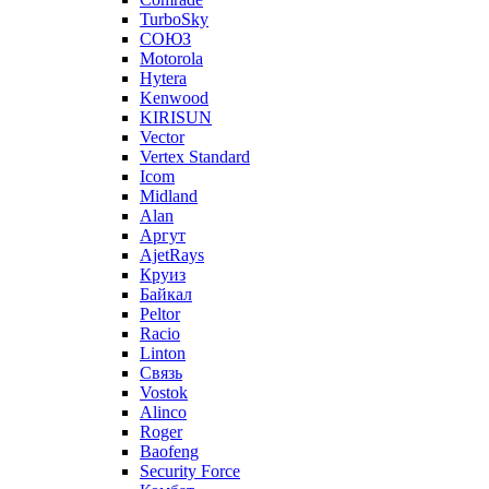
TurboSky
СОЮЗ
Motorola
Hytera
Kenwood
KIRISUN
Vector
Vertex Standard
Icom
Midland
Alan
Аргут
AjetRays
Круиз
Байкал
Peltor
Racio
Linton
Связь
Vostok
Alinco
Roger
Baofeng
Security Force