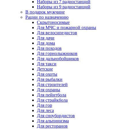
Наборы из 7 радиостанций
Наборы из 9 радиостанций
В подарок мужчине
Рации по назначению
Скрытоносимые
Для МЧС и пожарной охраны
Для велосипедистов
Для дачи
Для дома
Для походов
Для горнолыжников
Для дальнобойщиков
Для такси
Детские
Для охоты
Для рыбалки
Для строителей
Для охраны
Для пейнтбола
Для страйкбола
Для гор
Для леса
Для сноубордистов
Для альпинизма
Для ресторанов