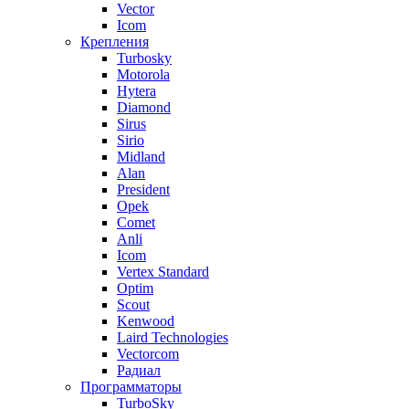
Vector
Icom
Крепления
Turbosky
Motorola
Hytera
Diamond
Sirus
Sirio
Midland
Alan
President
Opek
Comet
Anli
Icom
Vertex Standard
Optim
Scout
Kenwood
Laird Technologies
Vectorcom
Радиал
Программаторы
TurboSky