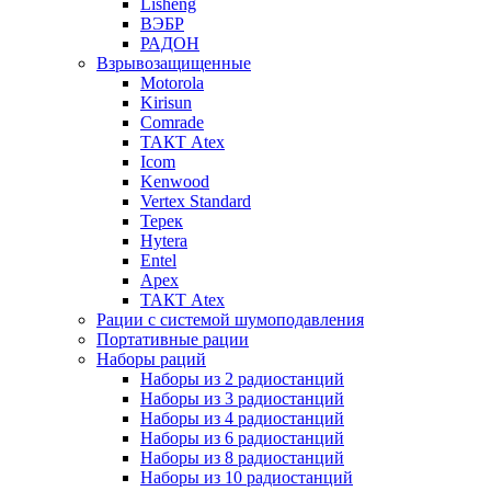
Lisheng
ВЭБР
РАДОН
Взрывозащищенные
Motorola
Kirisun
Comrade
ТАКТ Atex
Icom
Kenwood
Vertex Standard
Терек
Hytera
Entel
Apex
ТАКТ Atex
Рации с системой шумоподавления
Портативные рации
Наборы раций
Наборы из 2 радиостанций
Наборы из 3 радиостанций
Наборы из 4 радиостанций
Наборы из 6 радиостанций
Наборы из 8 радиостанций
Наборы из 10 радиостанций