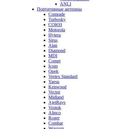
ANLI
Портативные антенны
Comrade
Turbosky
СОЮЗ
Motorola
Hytera
Sirus
Alan
Diamond
MDI
Comet
Icom
Opek
Vertex Standard
Yaesu
Kenwood
Vector
Midland
AjetRays
Vostok
Alinco
Roger
Combat
Wouxun