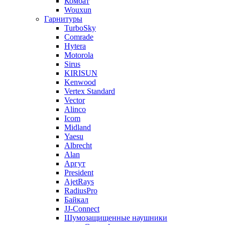
Комбат
Wouxun
Гарнитуры
TurboSky
Comrade
Hytera
Motorola
Sirus
KIRISUN
Kenwood
Vertex Standard
Vector
Alinco
Icom
Midland
Yaesu
Albrecht
Alan
Аргут
President
AjetRays
RadiusPro
Байкал
JJ-Connect
Шумозащищенные наушники