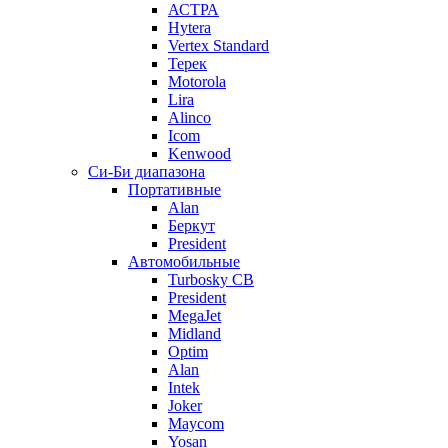
АСТРА
Hytera
Vertex Standard
Терек
Motorola
Lira
Alinco
Icom
Kenwood
Си-Би диапазона
Портативные
Alan
Беркут
President
Автомобильные
Turbosky CB
President
MegaJet
Midland
Optim
Alan
Intek
Joker
Maycom
Yosan