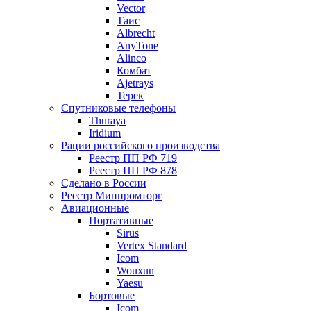
Vector
Таис
Albrecht
AnyTone
Alinco
Комбат
Ajetrays
Терек
Спутниковые телефоны
Thuraya
Iridium
Рации российского производства
Реестр ПП РФ 719
Реестр ПП РФ 878
Сделано в России
Реестр Минпромторг
Авиационные
Портативные
Sirus
Vertex Standard
Icom
Wouxun
Yaesu
Бортовые
Icom