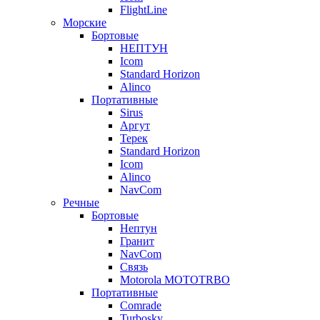
FlightLine
Морские
Бортовые
НЕПТУН
Icom
Standard Horizon
Alinco
Портативные
Sirus
Аргут
Терек
Standard Horizon
Icom
Alinco
NavCom
Речные
Бортовые
Нептун
Гранит
NavCom
Связь
Motorola MOTOTRBO
Портативные
Comrade
Turbosky