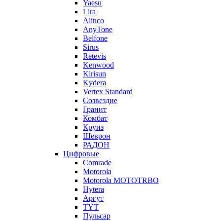
Yaesu
Lira
Alinco
AnyTone
Belfone
Sirus
Retevis
Kenwood
Kirisun
Kydera
Vertex Standard
Созвездие
Гранит
Комбат
Круиз
Шеврон
РАДОН
Цифровые
Comrade
Motorola
Motorola MOTOTRBO
Hytera
Аргут
TYT
Пульсар