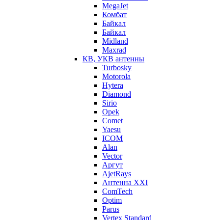
MegaJet
Комбат
Байкал
Байкал
Midland
Maxrad
КВ, УКВ антенны
Turbosky
Motorola
Hytera
Diamond
Sirio
Opek
Comet
Yaesu
ICOM
Alan
Vector
Аргут
AjetRays
Антенна XXI
ComTech
Optim
Parus
Vertex Standard