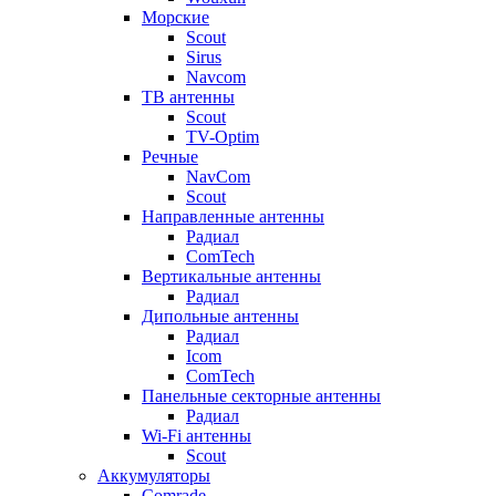
Морские
Scout
Sirus
Navcom
ТВ антенны
Scout
TV-Optim
Речные
NavCom
Scout
Направленные антенны
Радиал
ComTech
Вертикальные антенны
Радиал
Дипольные антенны
Радиал
Icom
ComTech
Панельные секторные антенны
Радиал
Wi-Fi антенны
Scout
Аккумуляторы
Comrade