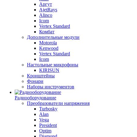
Аргут
AjetRays
Alinco
Icom
Vertex Standard
Комбат
Дополнительные модули
Motorola
Kenwood
Vertex Standard
Icom
Настольные микрофоны
KIRISUN
Кронштейны
Фонари
Наборы инструментов
Радиооборудование
Преобразователи напряжения
Turbosky
Alan
Vega
President
Optim
Diamond