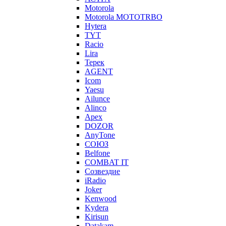
Motorola
Motorola MOTOTRBO
Hytera
TYT
Racio
Lira
Терек
AGENT
Icom
Yaesu
Ailunce
Alinco
Apex
DOZOR
AnyTone
СОЮЗ
Belfone
COMBAT IT
Созвездие
iRadio
Joker
Kenwood
Kydera
Kirisun
Datakam