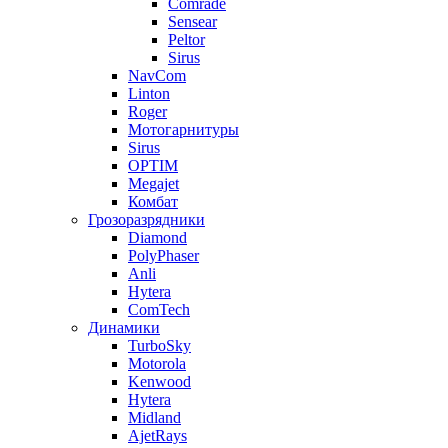
Comrade
Sensear
Peltor
Sirus
NavCom
Linton
Roger
Мотогарнитуры
Sirus
OPTIM
Megajet
Комбат
Грозоразрядники
Diamond
PolyPhaser
Anli
Hytera
ComTech
Динамики
TurboSky
Motorola
Kenwood
Hytera
Midland
AjetRays