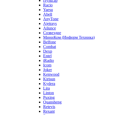
Пульсар
Racio
Yaesu
Abell
AnyTone
Ajetrays
Ailunce
Созвездие
МиниКом (Информ Техника)
Belfone
Combat
Dexp
Entel
iRadio
Icom
Joker
Kenwood
Kirisun
Kydera
Lira
Linton
Puxing
Quansheng
Retevis
Rexant