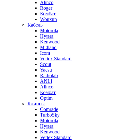
Alinco
Roger
Комбат
Wouxun
Кабель
Motorola
Hytera
Kenwood
Midland
Icom
Vertex Standard
Scout
Yaesu
Radiolab
ANLI
Alinco
Комбат
Optim
Клипсы
Comrade
TurboSky
Motorola
Hytera
Kenwood
Vertex Standard