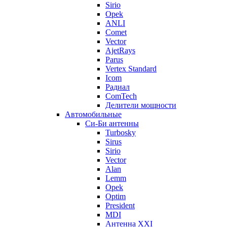
Sirio
Opek
ANLI
Comet
Vector
AjetRays
Parus
Vertex Standard
Icom
Радиал
ComTech
Делители мощности
Автомобильные
Си-Би антенны
Turbosky
Sirus
Sirio
Vector
Alan
Lemm
Opek
Optim
President
MDI
Антенна XXI