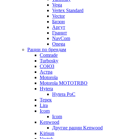
Vega
Vertex Standard
Vector
Бизон
Аргут
Гранит
NavCom
Onega
Рации по брендам
Comrade
Turbosky
СОЮЗ
Астра
Motorola
Motorola MOTOTRBO
Hytera
Hytera PoC
Терек
Lira
Icom
Icom
Kenwood
Другие рации Kenwood
Kirisun
Vostok