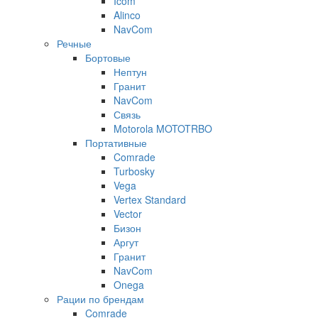
Icom
Alinco
NavCom
Речные
Бортовые
Нептун
Гранит
NavCom
Связь
Motorola MOTOTRBO
Портативные
Comrade
Turbosky
Vega
Vertex Standard
Vector
Бизон
Аргут
Гранит
NavCom
Onega
Рации по брендам
Comrade