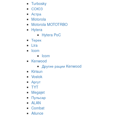
Turbosky
СОЮЗ
Астра
Motorola
Motorola MOTOTRBO
Hytera
Hytera PoC
Терек
Lira
Icom
Icom
Kenwood
Другие рации Kenwood
Kirisun
Vostok
Аргут
TYT
Megajet
Пульсар
ALAN
Combat
Ailunce