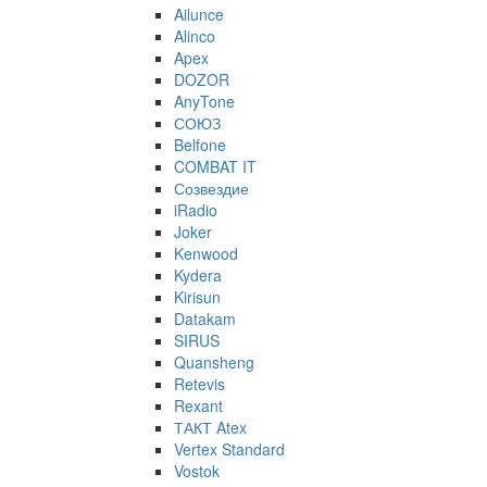
Ailunce
Alinco
Apex
DOZOR
AnyTone
СОЮЗ
Belfone
COMBAT IT
Созвездие
iRadio
Joker
Kenwood
Kydera
Kirisun
Datakam
SIRUS
Quansheng
Retevis
Rexant
ТАКТ Atex
Vertex Standard
Vostok