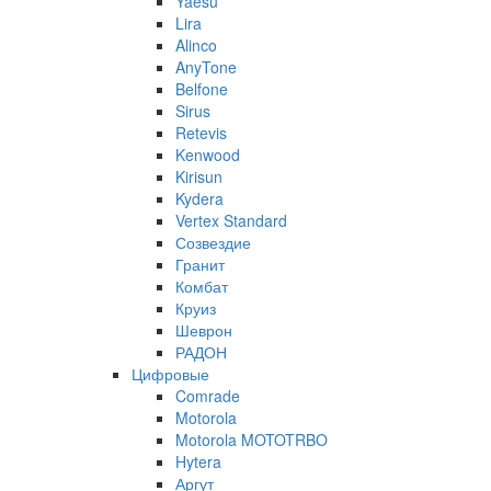
Yaesu
Lira
Alinco
AnyTone
Belfone
Sirus
Retevis
Kenwood
Kirisun
Kydera
Vertex Standard
Созвездие
Гранит
Комбат
Круиз
Шеврон
РАДОН
Цифровые
Comrade
Motorola
Motorola MOTOTRBO
Hytera
Аргут