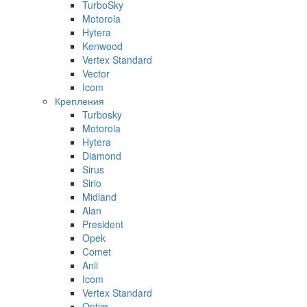
TurboSky
Motorola
Hytera
Kenwood
Vertex Standard
Vector
Icom
Крепления
Turbosky
Motorola
Hytera
Diamond
Sirus
Sirio
Midland
Alan
President
Opek
Comet
Anli
Icom
Vertex Standard
Optim