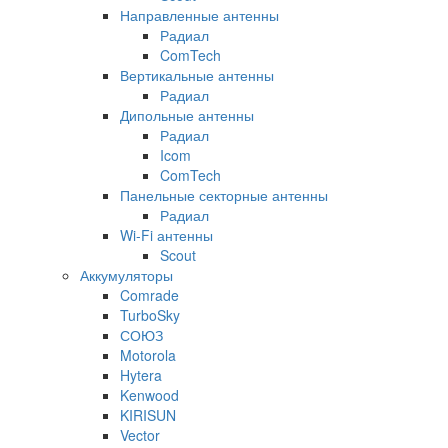
Направленные антенны
Радиал
ComTech
Вертикальные антенны
Радиал
Дипольные антенны
Радиал
Icom
ComTech
Панельные секторные антенны
Радиал
Wi-Fi антенны
Scout
Аккумуляторы
Comrade
TurboSky
СОЮЗ
Motorola
Hytera
Kenwood
KIRISUN
Vector