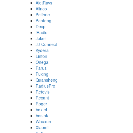
AjetRays
Alinco
Belfone
Baofeng
Dexp
iRadio
Joker
JJ-Connect
Kydera
Linton
Onega
Parus
Puxing
Quansheng
RadiusPro
Retevis
Rexant
Roger
Voxtel
Vostok
Wouxun
Xiaomi