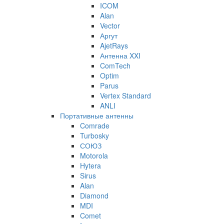
ICOM
Alan
Vector
Аргут
AjetRays
Антенна XXI
ComTech
Optim
Parus
Vertex Standard
ANLI
Портативные антенны
Comrade
Turbosky
СОЮЗ
Motorola
Hytera
Sirus
Alan
Diamond
MDI
Comet