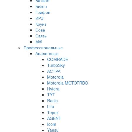
Байкал
Бизон
Грифон
ИРЗ
Круиз
Сова
Связь
Mdi
Профессиональные
Аналоговые
COMRADE
TurboSky
АСТРА
Motorola
Motorola MOTOTRBO
Hytera
TYT
Racio
Lira
Терек
AGENT
Icom
Yaesu