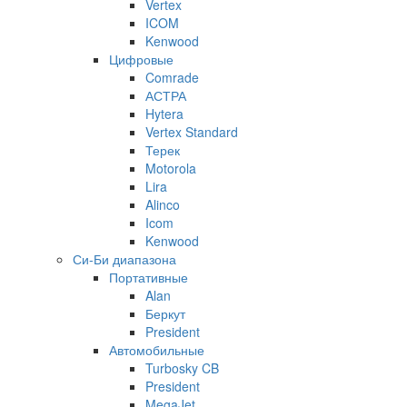
Vertex
ICOM
Kenwood
Цифровые
Comrade
АСТРА
Hytera
Vertex Standard
Терек
Motorola
Lira
Alinco
Icom
Kenwood
Си-Би диапазона
Портативные
Alan
Беркут
President
Автомобильные
Turbosky CB
President
MegaJet