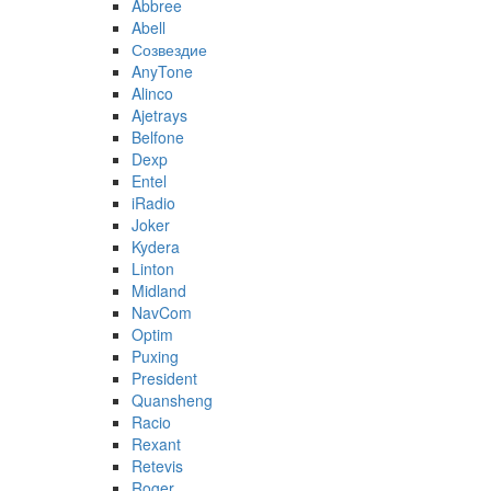
Abbree
Abell
Созвездие
AnyTone
Alinco
Ajetrays
Belfone
Dexp
Entel
iRadio
Joker
Kydera
Linton
Midland
NavCom
Optim
Puxing
President
Quansheng
Racio
Rexant
Retevis
Roger