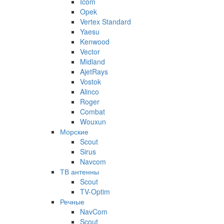
Icom
Opek
Vertex Standard
Yaesu
Kenwood
Vector
Midland
AjetRays
Vostok
Alinco
Roger
Combat
Wouxun
Морские
Scout
Sirus
Navcom
ТВ антенны
Scout
TV-Optim
Речные
NavCom
Scout