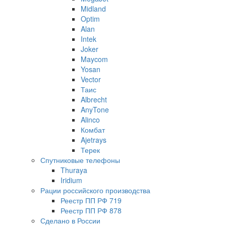
Midland
Optim
Alan
Intek
Joker
Maycom
Yosan
Vector
Таис
Albrecht
AnyTone
Alinco
Комбат
Ajetrays
Терек
Спутниковые телефоны
Thuraya
Iridium
Рации российского производства
Реестр ПП РФ 719
Реестр ПП РФ 878
Сделано в России