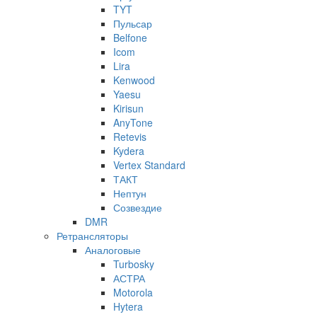
TYT
Пульсар
Belfone
Icom
Lira
Kenwood
Yaesu
Kirisun
AnyTone
Retevis
Kydera
Vertex Standard
ТАКТ
Нептун
Созвездие
DMR
Ретрансляторы
Аналоговые
Turbosky
АСТРА
Motorola
Hytera