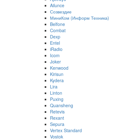
Ailunce
Созвездие
МиниКом (Информ Техника)
Belfone
Combat
Dexp
Entel
iRadio
Icom
Joker
Kenwood
Kirisun
Kydera
Lira
Linton
Puxing
Quansheng
Retevis
Rexant
Sepura
Vertex Standard
Vostok