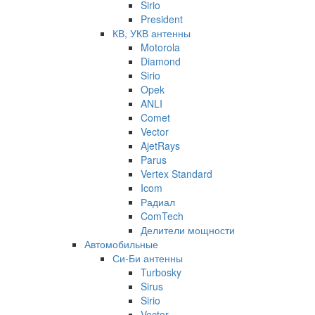
Sirio
President
КВ, УКВ антенны
Motorola
Diamond
Sirio
Opek
ANLI
Comet
Vector
AjetRays
Parus
Vertex Standard
Icom
Радиал
ComTech
Делители мощности
Автомобильные
Си-Би антенны
Turbosky
Sirus
Sirio
Vector