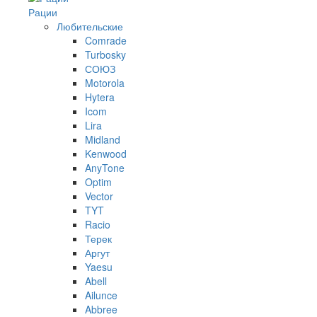
Рации
Любительские
Comrade
Turbosky
СОЮЗ
Motorola
Hytera
Icom
Lira
Midland
Kenwood
AnyTone
Optim
Vector
TYT
Racio
Терек
Аргут
Yaesu
Abell
Ailunce
Abbree