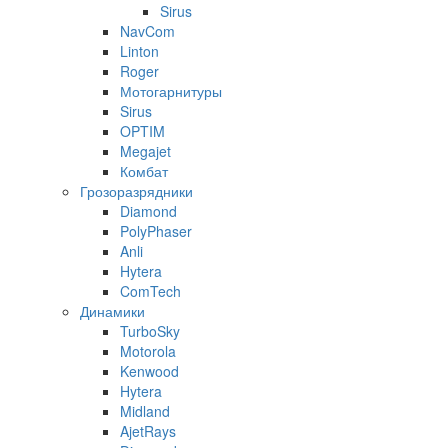
Sirus
NavCom
Linton
Roger
Мотогарнитуры
Sirus
OPTIM
Megajet
Комбат
Грозоразрядники
Diamond
PolyPhaser
Anli
Hytera
ComTech
Динамики
TurboSky
Motorola
Kenwood
Hytera
Midland
AjetRays