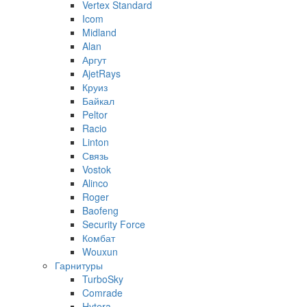
Vertex Standard
Icom
Midland
Alan
Аргут
AjetRays
Круиз
Байкал
Peltor
Racio
Linton
Связь
Vostok
Alinco
Roger
Baofeng
Security Force
Комбат
Wouxun
Гарнитуры
TurboSky
Comrade
Hytera