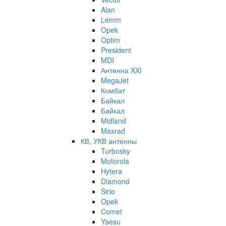
Alan
Lemm
Opek
Optim
President
MDI
Антенна XXI
MegaJet
Комбат
Байкал
Байкал
Midland
Maxrad
КВ, УКВ антенны
Turbosky
Motorola
Hytera
Diamond
Sirio
Opek
Comet
Yaesu