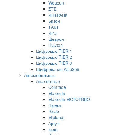
Wouxun
ZTE
ИНТРАНК
Бизон
ТАКТ
ИРЗ
Шеврон
Huiyton
Цифровые TIER 1
Цифровые TIER 2
Цифровые TIER 3
Шифрование AES256
Автомобильные
Аналоговые
Comrade
Motorola
Motorola MOTOTRBO
Hytera
Racio
Midland
Аргут
Icom