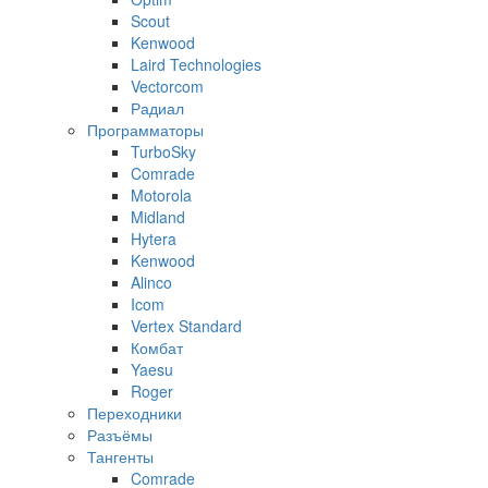
Scout
Kenwood
Laird Technologies
Vectorcom
Радиал
Программаторы
TurboSky
Comrade
Motorola
Midland
Hytera
Kenwood
Alinco
Icom
Vertex Standard
Комбат
Yaesu
Roger
Переходники
Разъёмы
Тангенты
Comrade