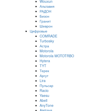
Wouxun
Альтавия
РАДОН
Бизон
Гранит
Шеврон
Цифровые
COMRADE
Turbosky
Астра
Motorola
Motorola MOTOTRBO
Hytera
TYT
Терек
Аргут
Lira
Пульсар
Racio
Yaesu
Abell
AnyTone
Ajetrays