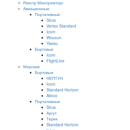
Реестр Минпромторг
Авиационные
Портативные
Sirus
Vertex Standard
Icom
Wouxun
Yaesu
Бортовые
Icom
FlightLine
Морские
Бортовые
НЕПТУН
Icom
Standard Horizon
Alinco
Портативные
Sirus
Аргут
Терек
Standard Horizon