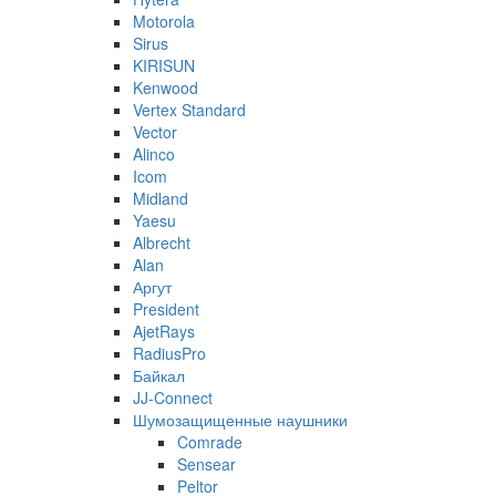
Motorola
Sirus
KIRISUN
Kenwood
Vertex Standard
Vector
Alinco
Icom
Midland
Yaesu
Albrecht
Alan
Аргут
President
AjetRays
RadiusPro
Байкал
JJ-Connect
Шумозащищенные наушники
Comrade
Sensear
Peltor