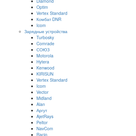
Diamond
Optim
Vertex Standard
Комбат DNR
Icom
Зарядные устройства
Turbosky
Comrade
СОЮЗ
Motorola
Hytera
Kenwood
KIRISUN
Vertex Standard
Icom
Vector
Midland
Alan
Аргут
AjetRays
Peltor
NavCom
Racio