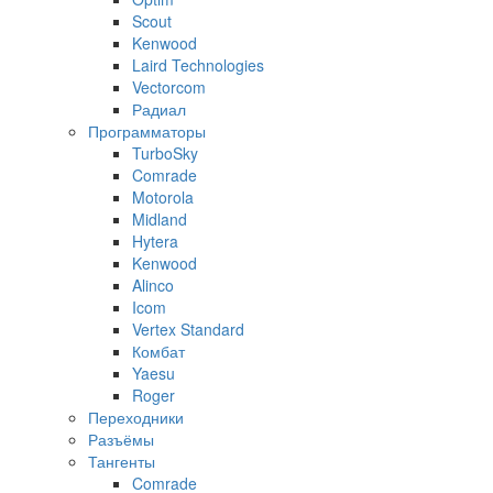
Scout
Kenwood
Laird Technologies
Vectorcom
Радиал
Программаторы
TurboSky
Comrade
Motorola
Midland
Hytera
Kenwood
Alinco
Icom
Vertex Standard
Комбат
Yaesu
Roger
Переходники
Разъёмы
Тангенты
Comrade