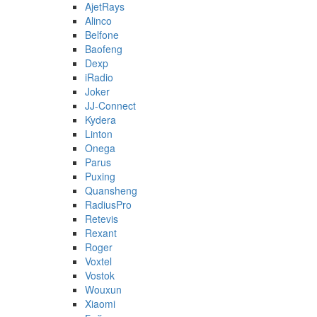
AjetRays
Alinco
Belfone
Baofeng
Dexp
iRadio
Joker
JJ-Connect
Kydera
Linton
Onega
Parus
Puxing
Quansheng
RadiusPro
Retevis
Rexant
Roger
Voxtel
Vostok
Wouxun
Xiaomi