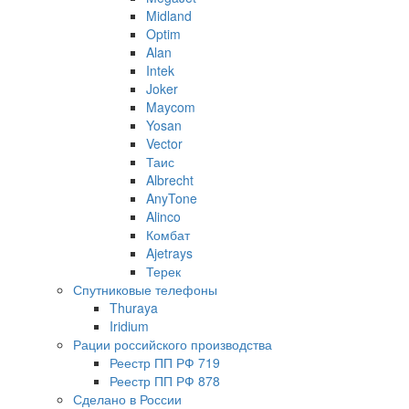
Midland
Optim
Alan
Intek
Joker
Maycom
Yosan
Vector
Таис
Albrecht
AnyTone
Alinco
Комбат
Ajetrays
Терек
Спутниковые телефоны
Thuraya
Iridium
Рации российского производства
Реестр ПП РФ 719
Реестр ПП РФ 878
Сделано в России