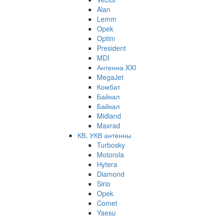
Alan
Lemm
Opek
Optim
President
MDI
Антенна XXI
MegaJet
Комбат
Байкал
Байкал
Midland
Maxrad
КВ, УКВ антенны
Turbosky
Motorola
Hytera
Diamond
Sirio
Opek
Comet
Yaesu