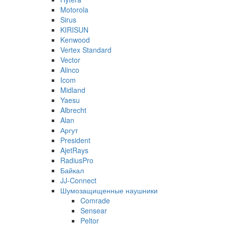
Motorola
Sirus
KIRISUN
Kenwood
Vertex Standard
Vector
Alinco
Icom
Midland
Yaesu
Albrecht
Alan
Аргут
President
AjetRays
RadiusPro
Байкал
JJ-Connect
Шумозащищенные наушники
Comrade
Sensear
Peltor