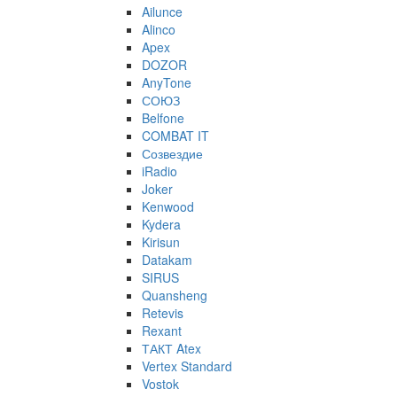
Ailunce
Alinco
Apex
DOZOR
AnyTone
СОЮЗ
Belfone
COMBAT IT
Созвездие
iRadio
Joker
Kenwood
Kydera
Kirisun
Datakam
SIRUS
Quansheng
Retevis
Rexant
ТАКТ Atex
Vertex Standard
Vostok