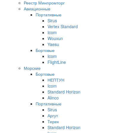
Реестр Минпромторг
Авиационные
Портативные
Sirus
Vertex Standard
Icom
Wouxun
Yaesu
Бортовые
Icom
FlightLine
Морские
Бортовые
НЕПТУН
Icom
Standard Horizon
Alinco
Портативные
Sirus
Аргут
Терек
Standard Horizon