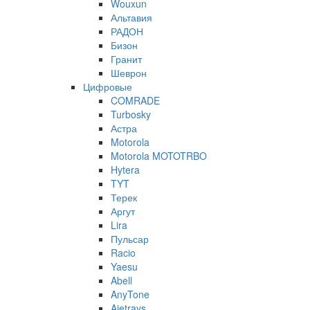
Wouxun
Альтавия
РАДОН
Бизон
Гранит
Шеврон
Цифровые
COMRADE
Turbosky
Астра
Motorola
Motorola MOTOTRBO
Hytera
TYT
Терек
Аргут
Lira
Пульсар
Racio
Yaesu
Abell
AnyTone
Ajetrays