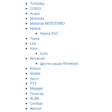
Turbosky
СОЮЗ
Астра
Motorola
Motorola MOTOTRBO
Hytera
Hytera PoC
Терек
Lira
Icom
Icom
Kenwood
Другие рации Kenwood
Kirisun
Vostok
Аргут
TYT
Megajet
Пульсар
ALAN
Combat
Ailunce