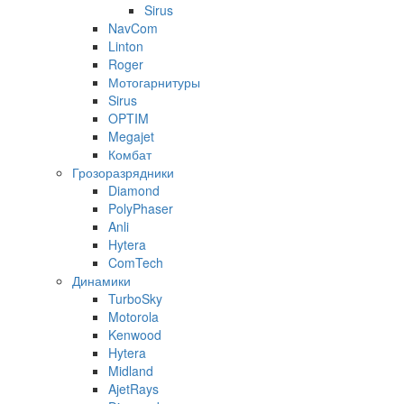
Sirus
NavCom
Linton
Roger
Мотогарнитуры
Sirus
OPTIM
Megajet
Комбат
Грозоразрядники
Diamond
PolyPhaser
Anli
Hytera
ComTech
Динамики
TurboSky
Motorola
Kenwood
Hytera
Midland
AjetRays