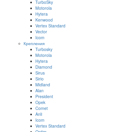
TurboSky
Motorola
Hytera
Kenwood
Vertex Standard
Vector
Icom
Крепления
Turbosky
Motorola
Hytera
Diamond
Sirus
Sirio
Midland
Alan
President
Opek
Comet
Anli
Icom
Vertex Standard
Optim