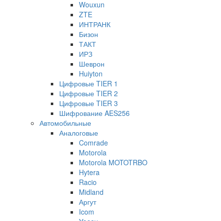
Wouxun
ZTE
ИНТРАНК
Бизон
ТАКТ
ИРЗ
Шеврон
Huiyton
Цифровые TIER 1
Цифровые TIER 2
Цифровые TIER 3
Шифрование AES256
Автомобильные
Аналоговые
Comrade
Motorola
Motorola MOTOTRBO
Hytera
Racio
Midland
Аргут
Icom