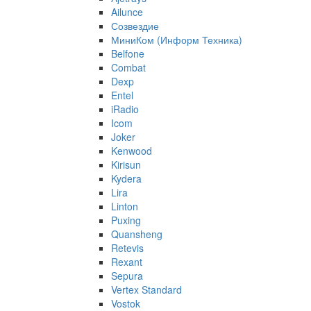
Ailunce
Созвездие
МиниКом (Информ Техника)
Belfone
Combat
Dexp
Entel
iRadio
Icom
Joker
Kenwood
Kirisun
Kydera
Lira
Linton
Puxing
Quansheng
Retevis
Rexant
Sepura
Vertex Standard
Vostok