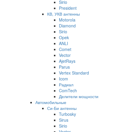
Sirio
President
КВ, УКВ антенны
Motorola
Diamond
Sirio
Opek
ANLI
Comet
Vector
AjetRays
Parus
Vertex Standard
Icom
Радиал
ComTech
Делители мощности
Автомобильные
Си-Би антенны
Turbosky
Sirus
Sirio
Vector