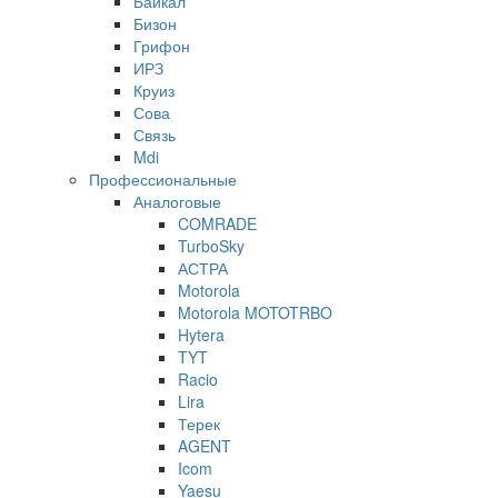
Байкал
Бизон
Грифон
ИРЗ
Круиз
Сова
Связь
Mdi
Профессиональные
Аналоговые
COMRADE
TurboSky
АСТРА
Motorola
Motorola MOTOTRBO
Hytera
TYT
Racio
Lira
Терек
AGENT
Icom
Yaesu