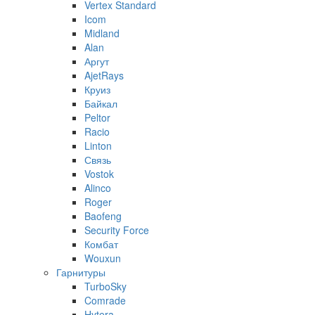
Vertex Standard
Icom
Midland
Alan
Аргут
AjetRays
Круиз
Байкал
Peltor
Racio
Linton
Связь
Vostok
Alinco
Roger
Baofeng
Security Force
Комбат
Wouxun
Гарнитуры
TurboSky
Comrade
Hytera