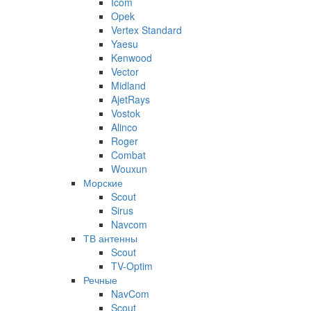
Icom
Opek
Vertex Standard
Yaesu
Kenwood
Vector
Midland
AjetRays
Vostok
Alinco
Roger
Combat
Wouxun
Морские
Scout
Sirus
Navcom
ТВ антенны
Scout
TV-Optim
Речные
NavCom
Scout