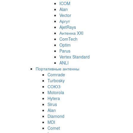
ICOM
Alan
Vector
Аргут
AjetRays
Антенна XXI
ComTech
Optim
Parus
Vertex Standard
ANLI
Портативные антенны
Comrade
Turbosky
СОЮЗ
Motorola
Hytera
Sirus
Alan
Diamond
MDI
Comet