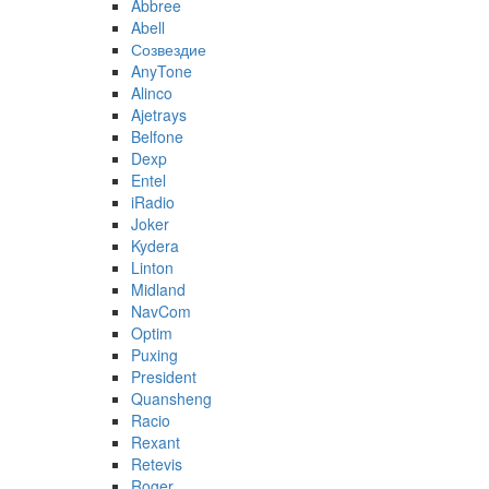
Abbree
Abell
Созвездие
AnyTone
Alinco
Ajetrays
Belfone
Dexp
Entel
iRadio
Joker
Kydera
Linton
Midland
NavCom
Optim
Puxing
President
Quansheng
Racio
Rexant
Retevis
Roger