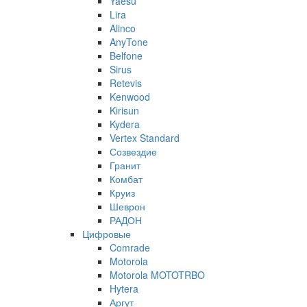
Yaesu
Lira
Alinco
AnyTone
Belfone
Sirus
Retevis
Kenwood
Kirisun
Kydera
Vertex Standard
Созвездие
Гранит
Комбат
Круиз
Шеврон
РАДОН
Цифровые
Comrade
Motorola
Motorola MOTOTRBO
Hytera
Аргут