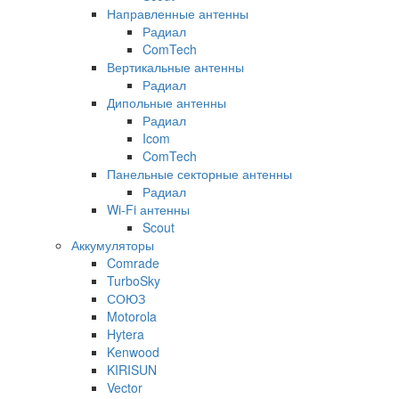
Направленные антенны
Радиал
ComTech
Вертикальные антенны
Радиал
Дипольные антенны
Радиал
Icom
ComTech
Панельные секторные антенны
Радиал
Wi-Fi антенны
Scout
Аккумуляторы
Comrade
TurboSky
СОЮЗ
Motorola
Hytera
Kenwood
KIRISUN
Vector