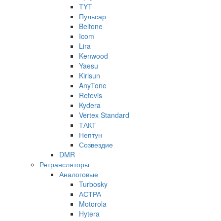
TYT
Пульсар
Belfone
Icom
Lira
Kenwood
Yaesu
Kirisun
AnyTone
Retevis
Kydera
Vertex Standard
ТАКТ
Нептун
Созвездие
DMR
Ретрансляторы
Аналоговые
Turbosky
АСТРА
Motorola
Hytera