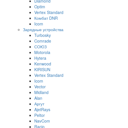
Diamond
Optim
Vertex Standard
Комбат DNR
Icom
Зарядные устройства
Turbosky
Comrade
СОЮЗ
Motorola
Hytera
Kenwood
KIRISUN
Vertex Standard
Icom
Vector
Midland
Alan
Аргут
AjetRays
Peltor
NavCom
Racio