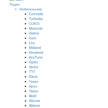
Рации
Любительские
Comrade
Turbosky
СОЮЗ
Motorola
Hytera
Icom
Lira
Midland
Kenwood
AnyTone
Optim
Vector
TYT
Racio
Терек
Аргут
Yaesu
Abell
Ailunce
Abbree