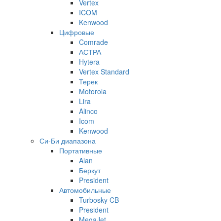
Vertex
ICOM
Kenwood
Цифровые
Comrade
АСТРА
Hytera
Vertex Standard
Терек
Motorola
Lira
Alinco
Icom
Kenwood
Си-Би диапазона
Портативные
Alan
Беркут
President
Автомобильные
Turbosky CB
President
MegaJet