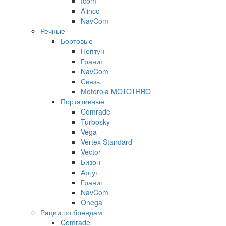
Icom
Alinco
NavCom
Речные
Бортовые
Нептун
Гранит
NavCom
Связь
Motorola MOTOTRBO
Портативные
Comrade
Turbosky
Vega
Vertex Standard
Vector
Бизон
Аргут
Гранит
NavCom
Onega
Рации по брендам
Comrade