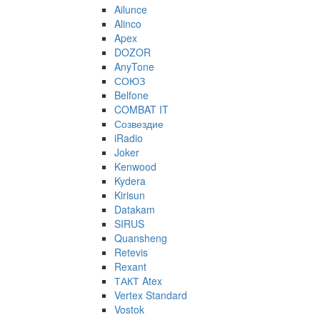
Ailunce
Alinco
Apex
DOZOR
AnyTone
СОЮЗ
Belfone
COMBAT IT
Созвездие
iRadio
Joker
Kenwood
Kydera
Kirisun
Datakam
SIRUS
Quansheng
Retevis
Rexant
ТАКТ Atex
Vertex Standard
Vostok