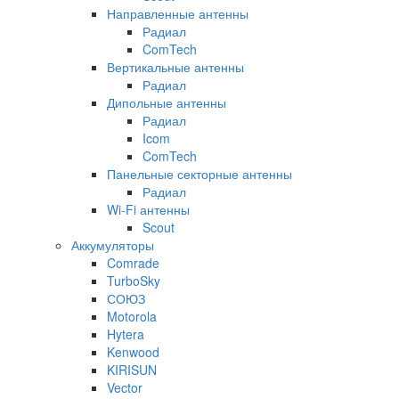
Направленные антенны
Радиал
ComTech
Вертикальные антенны
Радиал
Дипольные антенны
Радиал
Icom
ComTech
Панельные секторные антенны
Радиал
Wi-Fi антенны
Scout
Аккумуляторы
Comrade
TurboSky
СОЮЗ
Motorola
Hytera
Kenwood
KIRISUN
Vector