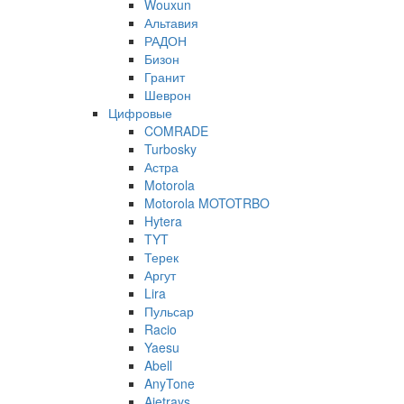
Wouxun
Альтавия
РАДОН
Бизон
Гранит
Шеврон
Цифровые
COMRADE
Turbosky
Астра
Motorola
Motorola MOTOTRBO
Hytera
TYT
Терек
Аргут
Lira
Пульсар
Racio
Yaesu
Abell
AnyTone
Ajetrays