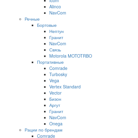
Icom
Alinco
NavCom
Речные
Бортовые
Нептун
Гранит
NavCom
Связь
Motorola MOTOTRBO
Портативные
Comrade
Turbosky
Vega
Vertex Standard
Vector
Бизон
Аргут
Гранит
NavCom
Onega
Рации по брендам
Comrade