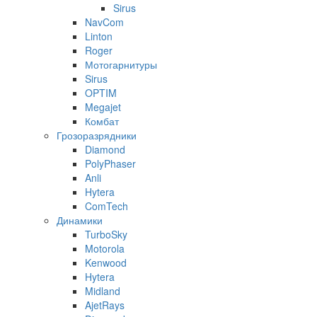
Sirus
NavCom
Linton
Roger
Мотогарнитуры
Sirus
OPTIM
Megajet
Комбат
Грозоразрядники
Diamond
PolyPhaser
Anli
Hytera
ComTech
Динамики
TurboSky
Motorola
Kenwood
Hytera
Midland
AjetRays