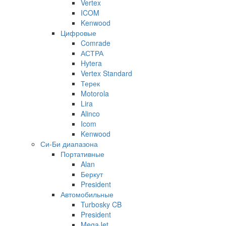
Vertex
ICOM
Kenwood
Цифровые
Comrade
АСТРА
Hytera
Vertex Standard
Терек
Motorola
Lira
Alinco
Icom
Kenwood
Си-Би диапазона
Портативные
Alan
Беркут
President
Автомобильные
Turbosky CB
President
MegaJet