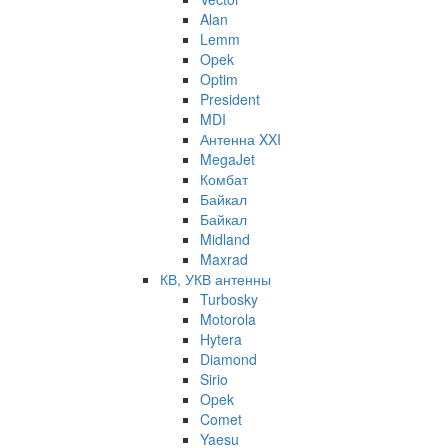
Alan
Lemm
Opek
Optim
President
MDI
Антенна XXI
MegaJet
Комбат
Байкал
Байкал
Midland
Maxrad
КВ, УКВ антенны
Turbosky
Motorola
Hytera
Diamond
Sirio
Opek
Comet
Yaesu