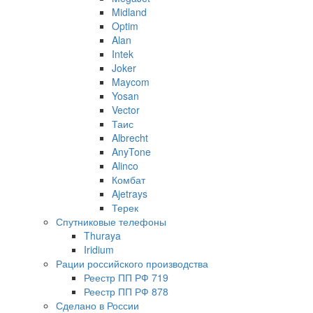
Midland
Optim
Alan
Intek
Joker
Maycom
Yosan
Vector
Таис
Albrecht
AnyTone
Alinco
Комбат
Ajetrays
Терек
Спутниковые телефоны
Thuraya
Iridium
Рации российского производства
Реестр ПП РФ 719
Реестр ПП РФ 878
Сделано в России