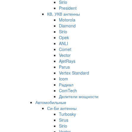
Sirio
President
КВ, УКВ антенны
Motorola
Diamond
Sirio
Opek
ANLI
Comet
Vector
AjetRays
Parus
Vertex Standard
Icom
Радиал
ComTech
Делители мощности
Автомобильные
Си-Би антенны
Turbosky
Sirus
Sirio
Vector