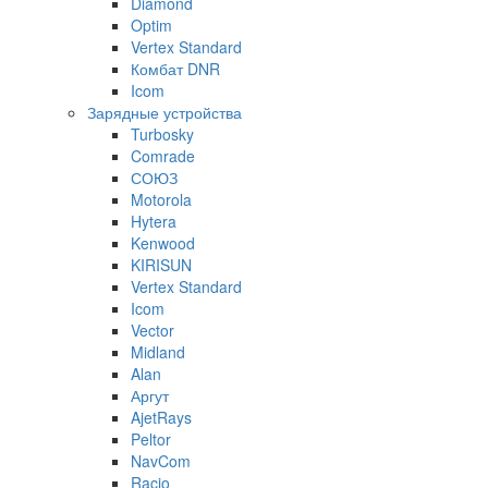
Diamond
Optim
Vertex Standard
Комбат DNR
Icom
Зарядные устройства
Turbosky
Comrade
СОЮЗ
Motorola
Hytera
Kenwood
KIRISUN
Vertex Standard
Icom
Vector
Midland
Alan
Аргут
AjetRays
Peltor
NavCom
Racio