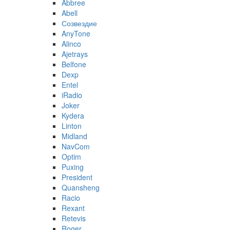
Abbree
Abell
Созвездие
AnyTone
Alinco
Ajetrays
Belfone
Dexp
Entel
iRadio
Joker
Kydera
Linton
Midland
NavCom
Optim
Puxing
President
Quansheng
Racio
Rexant
Retevis
Roger