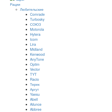
Рации
Любительские
Comrade
Turbosky
СОЮЗ
Motorola
Hytera
Icom
Lira
Midland
Kenwood
AnyTone
Optim
Vector
TYT
Racio
Терек
Аргут
Yaesu
Abell
Ailunce
Abbree