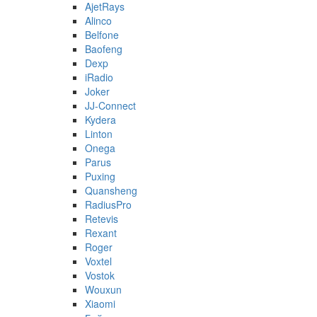
AjetRays
Alinco
Belfone
Baofeng
Dexp
iRadio
Joker
JJ-Connect
Kydera
Linton
Onega
Parus
Puxing
Quansheng
RadiusPro
Retevis
Rexant
Roger
Voxtel
Vostok
Wouxun
Xiaomi