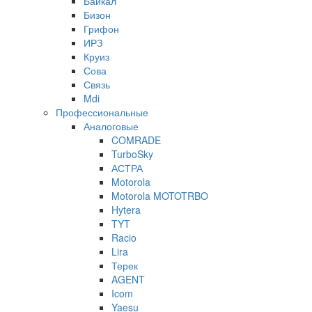
Байкал
Бизон
Грифон
ИРЗ
Круиз
Сова
Связь
Mdi
Профессиональные
Аналоговые
COMRADE
TurboSky
АСТРА
Motorola
Motorola MOTOTRBO
Hytera
TYT
Racio
Lira
Терек
AGENT
Icom
Yaesu