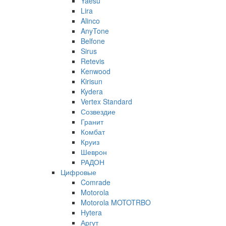
Yaesu
Lira
Alinco
AnyTone
Belfone
Sirus
Retevis
Kenwood
Kirisun
Kydera
Vertex Standard
Созвездие
Гранит
Комбат
Круиз
Шеврон
РАДОН
Цифровые
Comrade
Motorola
Motorola MOTOTRBO
Hytera
Аргут