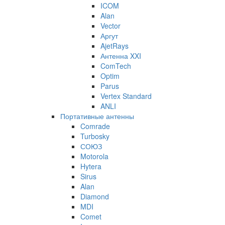
ICOM
Alan
Vector
Аргут
AjetRays
Антенна XXI
ComTech
Optim
Parus
Vertex Standard
ANLI
Портативные антенны
Comrade
Turbosky
СОЮЗ
Motorola
Hytera
Sirus
Alan
Diamond
MDI
Comet