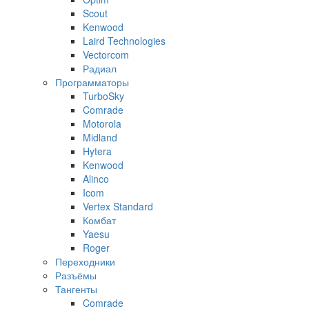
Scout
Kenwood
Laird Technologies
Vectorcom
Радиал
Программаторы
TurboSky
Comrade
Motorola
Midland
Hytera
Kenwood
Alinco
Icom
Vertex Standard
Комбат
Yaesu
Roger
Переходники
Разъёмы
Тангенты
Comrade