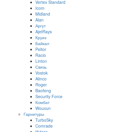
Vertex Standard
Icom
Midland
Alan
Аргут
AjetRays
Круиз
Байкал
Peltor
Racio
Linton
Связь
Vostok
Alinco
Roger
Baofeng
Security Force
Комбат
Wouxun
Гарнитуры
TurboSky
Comrade
Hytera