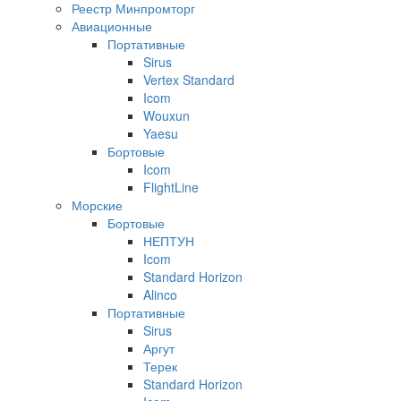
Реестр Минпромторг
Авиационные
Портативные
Sirus
Vertex Standard
Icom
Wouxun
Yaesu
Бортовые
Icom
FlightLine
Морские
Бортовые
НЕПТУН
Icom
Standard Horizon
Alinco
Портативные
Sirus
Аргут
Терек
Standard Horizon