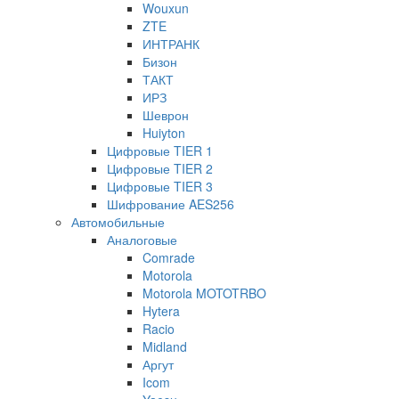
Wouxun
ZTE
ИНТРАНК
Бизон
ТАКТ
ИРЗ
Шеврон
Huiyton
Цифровые TIER 1
Цифровые TIER 2
Цифровые TIER 3
Шифрование AES256
Автомобильные
Аналоговые
Comrade
Motorola
Motorola MOTOTRBO
Hytera
Racio
Midland
Аргут
Icom