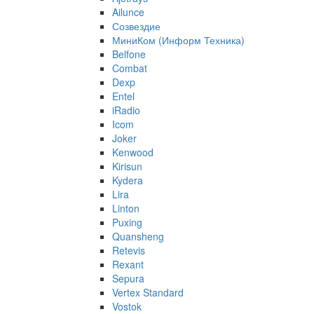
Ailunce
Созвездие
МиниКом (Информ Техника)
Belfone
Combat
Dexp
Entel
iRadio
Icom
Joker
Kenwood
Kirisun
Kydera
Lira
Linton
Puxing
Quansheng
Retevis
Rexant
Sepura
Vertex Standard
Vostok