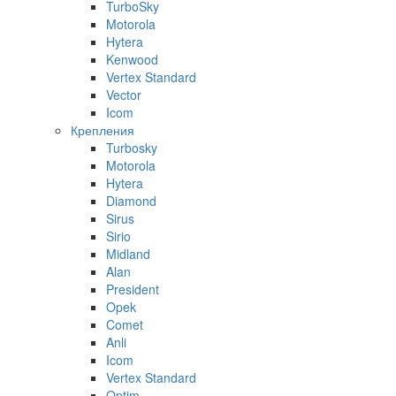
TurboSky
Motorola
Hytera
Kenwood
Vertex Standard
Vector
Icom
Крепления
Turbosky
Motorola
Hytera
Diamond
Sirus
Sirio
Midland
Alan
President
Opek
Comet
Anli
Icom
Vertex Standard
Optim