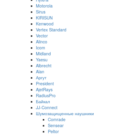
Motorola
Sirus
KIRISUN
Kenwood
Vertex Standard
Vector
Alinco
Icom
Midland
Yaesu
Albrecht
Alan
Аргут
President
AjetRays
RadiusPro
Байкал
JJ-Connect
Шумозащищенные наушники
Comrade
Sensear
Peltor