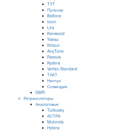
TYT
Пульсар
Belfone
Icom
Lira
Kenwood
Yaesu
Kirisun
AnyTone
Retevis
Kydera
Vertex Standard
ТАКТ
Нептун
Созвездие
DMR
Ретрансляторы
Аналоговые
Turbosky
АСТРА
Motorola
Hytera