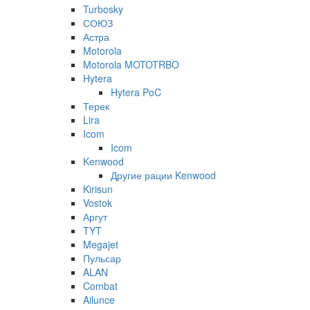
Turbosky
СОЮЗ
Астра
Motorola
Motorola MOTOTRBO
Hytera
Hytera PoC
Терек
Lira
Icom
Icom
Kenwood
Другие рации Kenwood
Kirisun
Vostok
Аргут
TYT
Megajet
Пульсар
ALAN
Combat
Ailunce