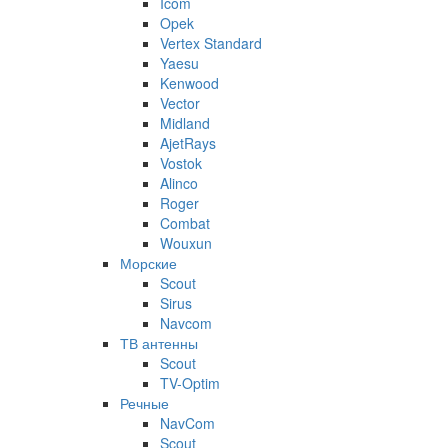
Icom
Opek
Vertex Standard
Yaesu
Kenwood
Vector
Midland
AjetRays
Vostok
Alinco
Roger
Combat
Wouxun
Морские
Scout
Sirus
Navcom
ТВ антенны
Scout
TV-Optim
Речные
NavCom
Scout