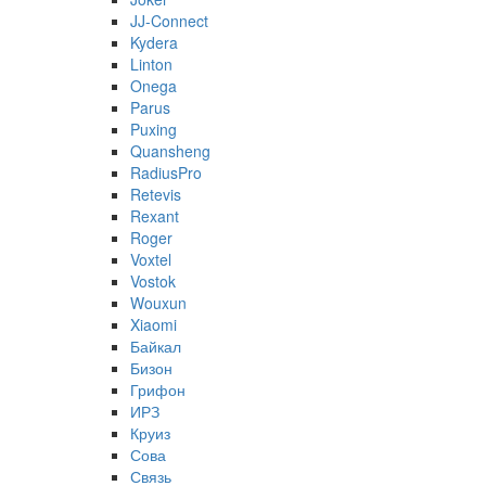
JJ-Connect
Kydera
Linton
Onega
Parus
Puxing
Quansheng
RadiusPro
Retevis
Rexant
Roger
Voxtel
Vostok
Wouxun
Xiaomi
Байкал
Бизон
Грифон
ИРЗ
Круиз
Сова
Связь