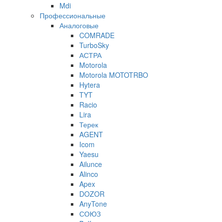
Mdi
Профессиональные
Аналоговые
COMRADE
TurboSky
АСТРА
Motorola
Motorola MOTOTRBO
Hytera
TYT
Racio
Lira
Терек
AGENT
Icom
Yaesu
Ailunce
Alinco
Apex
DOZOR
AnyTone
СОЮЗ