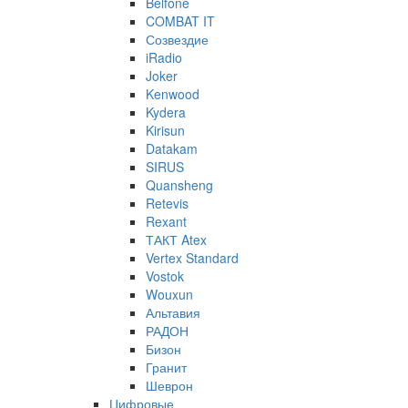
Belfone
COMBAT IT
Созвездие
iRadio
Joker
Kenwood
Kydera
Kirisun
Datakam
SIRUS
Quansheng
Retevis
Rexant
ТАКТ Atex
Vertex Standard
Vostok
Wouxun
Альтавия
РАДОН
Бизон
Гранит
Шеврон
Цифровые