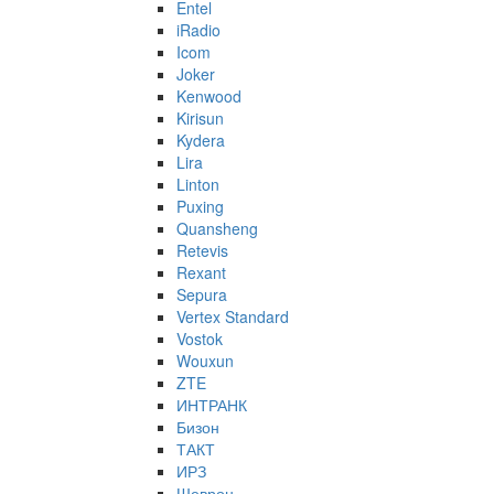
Entel
iRadio
Icom
Joker
Kenwood
Kirisun
Kydera
Lira
Linton
Puxing
Quansheng
Retevis
Rexant
Sepura
Vertex Standard
Vostok
Wouxun
ZTE
ИНТРАНК
Бизон
ТАКТ
ИРЗ
Шеврон