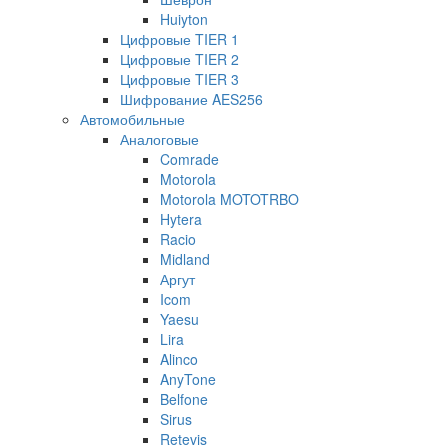
Huiyton
Цифровые TIER 1
Цифровые TIER 2
Цифровые TIER 3
Шифрование AES256
Автомобильные
Аналоговые
Comrade
Motorola
Motorola MOTOTRBO
Hytera
Racio
Midland
Аргут
Icom
Yaesu
Lira
Alinco
AnyTone
Belfone
Sirus
Retevis