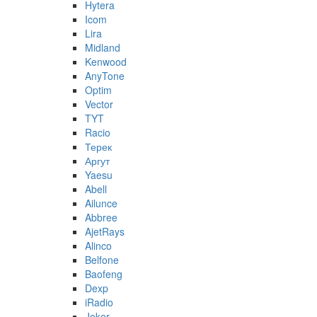
Hytera
Icom
Lira
Midland
Kenwood
AnyTone
Optim
Vector
TYT
Racio
Терек
Аргут
Yaesu
Abell
Ailunce
Abbree
AjetRays
Alinco
Belfone
Baofeng
Dexp
iRadio
Joker