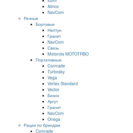
Icom
Alinco
NavCom
Речные
Бортовые
Нептун
Гранит
NavCom
Связь
Motorola MOTOTRBO
Портативные
Comrade
Turbosky
Vega
Vertex Standard
Vector
Бизон
Аргут
Гранит
NavCom
Onega
Рации по брендам
Comrade