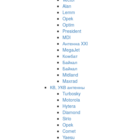
Alan
Lemm
Opek
Optim
President
MDI
Антенна XXI
MegaJet
Комбат
Байкал
Байкал
Midland
Maxrad
КВ, УКВ антенны
Turbosky
Motorola
Hytera
Diamond
Sirio
Opek
Comet
Yaesu