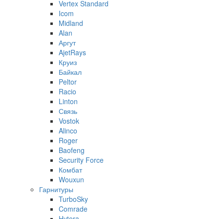
Vertex Standard
Icom
Midland
Alan
Аргут
AjetRays
Круиз
Байкал
Peltor
Racio
Linton
Связь
Vostok
Alinco
Roger
Baofeng
Security Force
Комбат
Wouxun
Гарнитуры
TurboSky
Comrade
Hytera