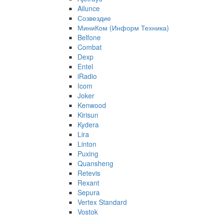
Ailunce
Созвездие
МиниКом (Информ Техника)
Belfone
Combat
Dexp
Entel
iRadio
Icom
Joker
Kenwood
Kirisun
Kydera
Lira
Linton
Puxing
Quansheng
Retevis
Rexant
Sepura
Vertex Standard
Vostok