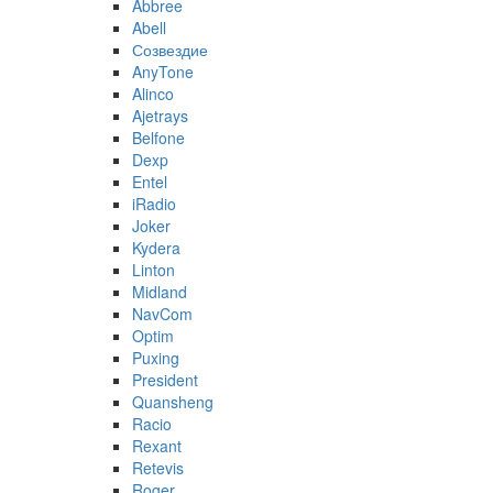
Abbree
Abell
Созвездие
AnyTone
Alinco
Ajetrays
Belfone
Dexp
Entel
iRadio
Joker
Kydera
Linton
Midland
NavCom
Optim
Puxing
President
Quansheng
Racio
Rexant
Retevis
Roger