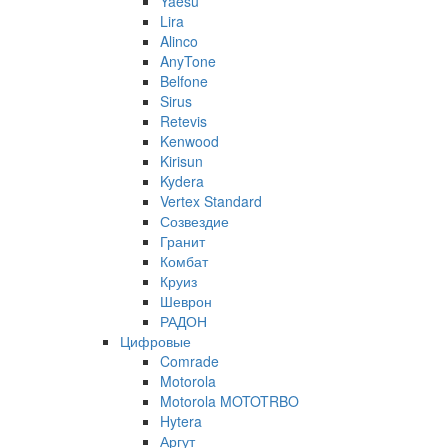
Yaesu
Lira
Alinco
AnyTone
Belfone
Sirus
Retevis
Kenwood
Kirisun
Kydera
Vertex Standard
Созвездие
Гранит
Комбат
Круиз
Шеврон
РАДОН
Цифровые
Comrade
Motorola
Motorola MOTOTRBO
Hytera
Аргут