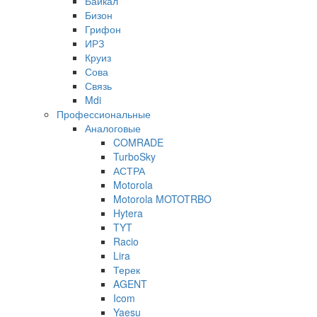
Байкал
Бизон
Грифон
ИРЗ
Круиз
Сова
Связь
Mdi
Профессиональные
Аналоговые
COMRADE
TurboSky
АСТРА
Motorola
Motorola MOTOTRBO
Hytera
TYT
Racio
Lira
Терек
AGENT
Icom
Yaesu