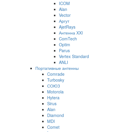
ICOM
Alan
Vector
Аргут
AjetRays
Антенна XXI
ComTech
Optim
Parus
Vertex Standard
ANLI
Портативные антенны
Comrade
Turbosky
СОЮЗ
Motorola
Hytera
Sirus
Alan
Diamond
MDI
Comet