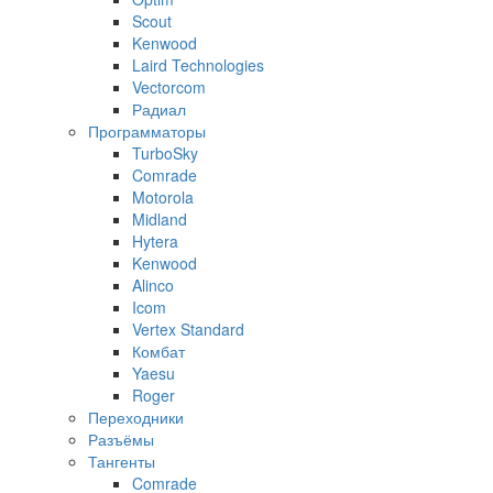
Scout
Kenwood
Laird Technologies
Vectorcom
Радиал
Программаторы
TurboSky
Comrade
Motorola
Midland
Hytera
Kenwood
Alinco
Icom
Vertex Standard
Комбат
Yaesu
Roger
Переходники
Разъёмы
Тангенты
Comrade