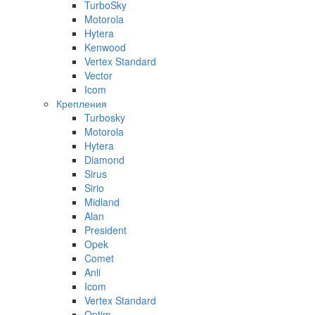
TurboSky
Motorola
Hytera
Kenwood
Vertex Standard
Vector
Icom
Крепления
Turbosky
Motorola
Hytera
Diamond
Sirus
Sirio
Midland
Alan
President
Opek
Comet
Anli
Icom
Vertex Standard
Optim