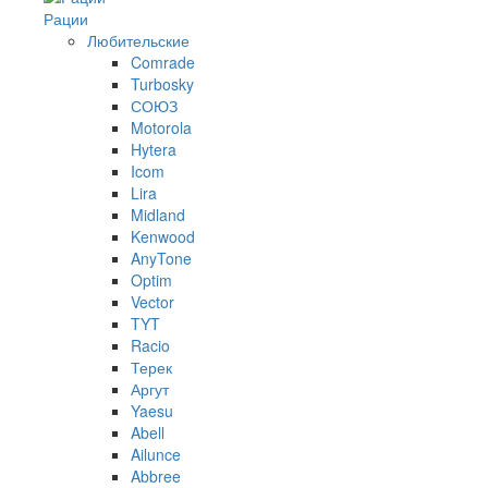
Рации
Любительские
Comrade
Turbosky
СОЮЗ
Motorola
Hytera
Icom
Lira
Midland
Kenwood
AnyTone
Optim
Vector
TYT
Racio
Терек
Аргут
Yaesu
Abell
Ailunce
Abbree