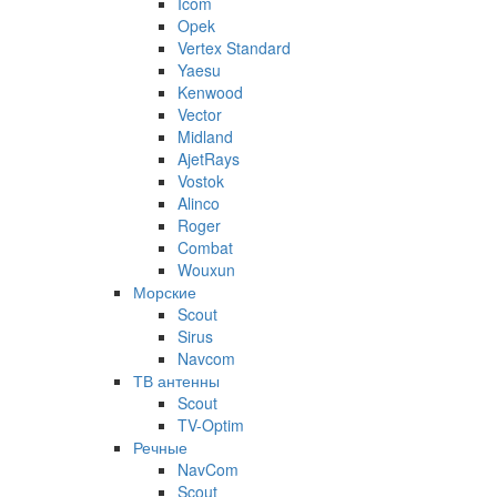
Icom
Opek
Vertex Standard
Yaesu
Kenwood
Vector
Midland
AjetRays
Vostok
Alinco
Roger
Combat
Wouxun
Морские
Scout
Sirus
Navcom
ТВ антенны
Scout
TV-Optim
Речные
NavCom
Scout