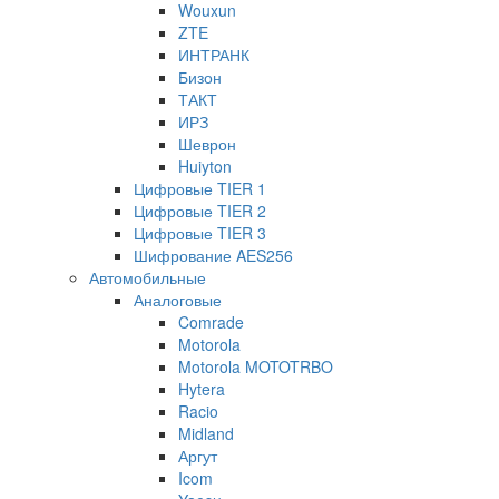
Wouxun
ZTE
ИНТРАНК
Бизон
ТАКТ
ИРЗ
Шеврон
Huiyton
Цифровые TIER 1
Цифровые TIER 2
Цифровые TIER 3
Шифрование AES256
Автомобильные
Аналоговые
Comrade
Motorola
Motorola MOTOTRBO
Hytera
Racio
Midland
Аргут
Icom