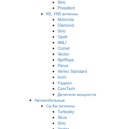
Sirio
President
КВ, УКВ антенны
Motorola
Diamond
Sirio
Opek
ANLI
Comet
Vector
AjetRays
Parus
Vertex Standard
Icom
Радиал
ComTech
Делители мощности
Автомобильные
Си-Би антенны
Turbosky
Sirus
Sirio
Vector