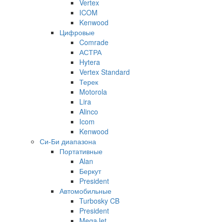
Vertex
ICOM
Kenwood
Цифровые
Comrade
АСТРА
Hytera
Vertex Standard
Терек
Motorola
Lira
Alinco
Icom
Kenwood
Си-Би диапазона
Портативные
Alan
Беркут
President
Автомобильные
Turbosky CB
President
MegaJet