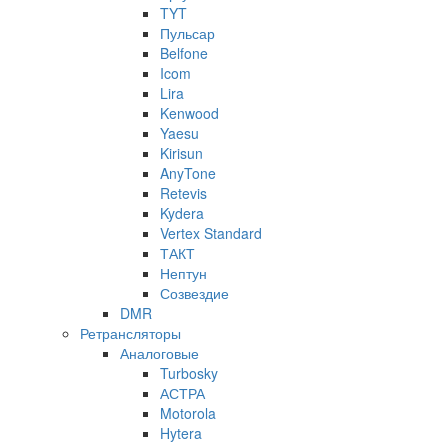
TYT
Пульсар
Belfone
Icom
Lira
Kenwood
Yaesu
Kirisun
AnyTone
Retevis
Kydera
Vertex Standard
ТАКТ
Нептун
Созвездие
DMR
Ретрансляторы
Аналоговые
Turbosky
АСТРА
Motorola
Hytera