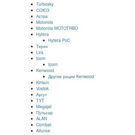
Turbosky
СОЮЗ
Астра
Motorola
Motorola MOTOTRBO
Hytera
Hytera PoC
Терек
Lira
Icom
Icom
Kenwood
Другие рации Kenwood
Kirisun
Vostok
Аргут
TYT
Megajet
Пульсар
ALAN
Combat
Ailunce