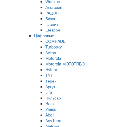
Wouxun
Альтавия
РАДОН
Бизон
Гранит
Шеврон
Цифровые
COMRADE
Turbosky
Астра
Motorola
Motorola MOTOTRBO
Hytera
TYT
Терек
Аргут
Lira
Пульсар
Racio
Yaesu
Abell
AnyTone
Ajetrays