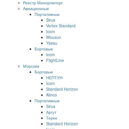
Реестр Минпромторг
Авиационные
Портативные
Sirus
Vertex Standard
Icom
Wouxun
Yaesu
Бортовые
Icom
FlightLine
Морские
Бортовые
НЕПТУН
Icom
Standard Horizon
Alinco
Портативные
Sirus
Аргут
Терек
Standard Horizon