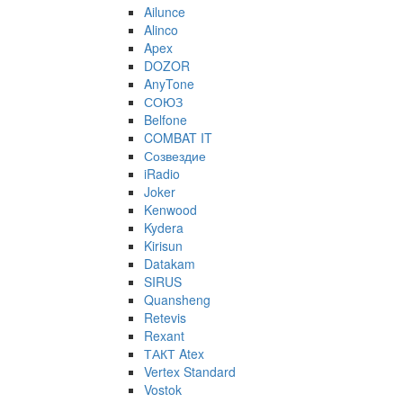
Ailunce
Alinco
Apex
DOZOR
AnyTone
СОЮЗ
Belfone
COMBAT IT
Созвездие
iRadio
Joker
Kenwood
Kydera
Kirisun
Datakam
SIRUS
Quansheng
Retevis
Rexant
ТАКТ Atex
Vertex Standard
Vostok