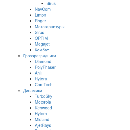
Sirus
NavCom
Linton
Roger
Мотогарнитуры
Sirus
OPTIM
Megajet
Комбат
Грозоразрядники
Diamond
PolyPhaser
Anli
Hytera
ComTech
Динамики
TurboSky
Motorola
Kenwood
Hytera
Midland
AjetRays