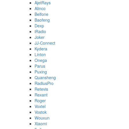
AjetRays
Alinco
Belfone
Baofeng
Dexp
iRadio
Joker
JJ-Connect
Kydera
Linton
Onega
Parus
Puxing
Quansheng
RadiusPro
Retevis
Rexant
Roger
Voxtel
Vostok
Wouxun
Xiaomi