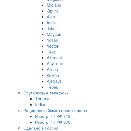
Midland
Optim
Alan
Intek
Joker
Maycom
Yosan
Vector
Таис
Albrecht
AnyTone
Alinco
Комбат
Ajetrays
Терек
Спутниковые телефоны
Thuraya
Iridium
Рации российского производства
Реестр ПП РФ 719
Реестр ПП РФ 878
Сделано в России