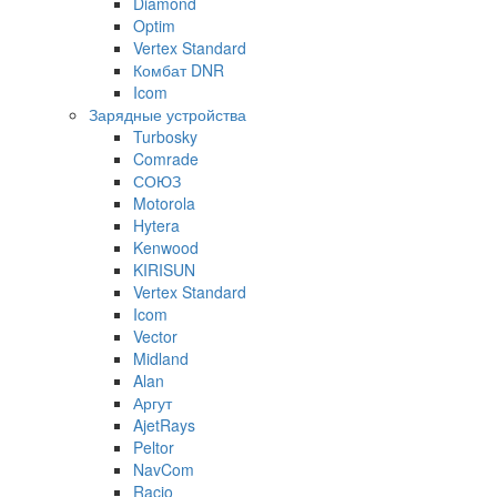
Diamond
Optim
Vertex Standard
Комбат DNR
Icom
Зарядные устройства
Turbosky
Comrade
СОЮЗ
Motorola
Hytera
Kenwood
KIRISUN
Vertex Standard
Icom
Vector
Midland
Alan
Аргут
AjetRays
Peltor
NavCom
Racio