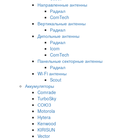
Направленные антенны
Радиал
ComTech
Вертикальные антенны
Радиал
Дипольные антенны
Радиал
Icom
ComTech
Панельные секторные антенны
Радиал
Wi-Fi антенны
Scout
Аккумуляторы
Comrade
TurboSky
СОЮЗ
Motorola
Hytera
Kenwood
KIRISUN
Vector