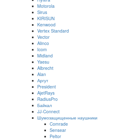
Motorola
Sirus
KIRISUN
Kenwood
Vertex Standard
Vector
Alinco
Icom
Midland
Yaesu
Albrecht
Alan
Аргут
President
AjetRays
RadiusPro
Байкал
JJ-Connect
Шумозащищенные наушники
Comrade
Sensear
Peltor