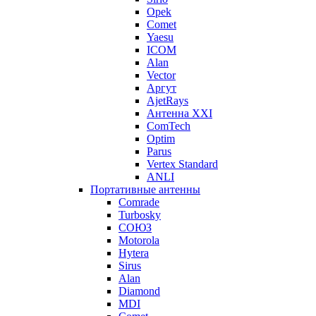
Opek
Comet
Yaesu
ICOM
Alan
Vector
Аргут
AjetRays
Антенна XXI
ComTech
Optim
Parus
Vertex Standard
ANLI
Портативные антенны
Comrade
Turbosky
СОЮЗ
Motorola
Hytera
Sirus
Alan
Diamond
MDI