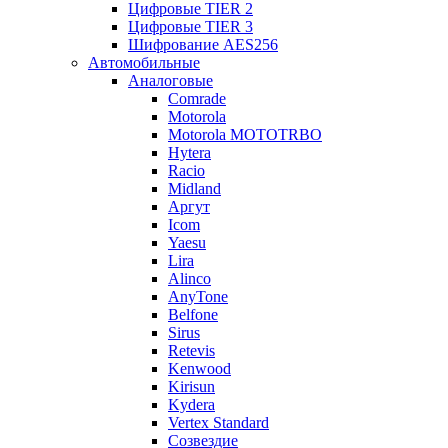
Цифровые TIER 2
Цифровые TIER 3
Шифрование AES256
Автомобильные
Аналоговые
Comrade
Motorola
Motorola MOTOTRBO
Hytera
Racio
Midland
Аргут
Icom
Yaesu
Lira
Alinco
AnyTone
Belfone
Sirus
Retevis
Kenwood
Kirisun
Kydera
Vertex Standard
Созвездие