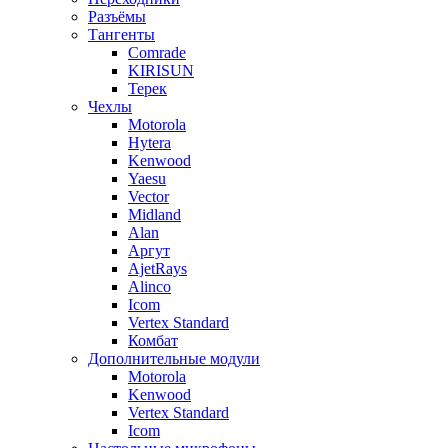
Разъёмы
Тангенты
Comrade
KIRISUN
Терек
Чехлы
Motorola
Hytera
Kenwood
Yaesu
Vector
Midland
Alan
Аргут
AjetRays
Alinco
Icom
Vertex Standard
Комбат
Дополнительные модули
Motorola
Kenwood
Vertex Standard
Icom