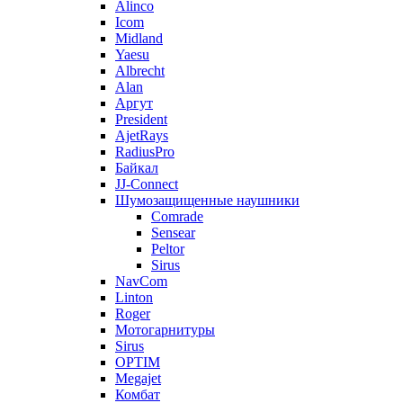
Alinco
Icom
Midland
Yaesu
Albrecht
Alan
Аргут
President
AjetRays
RadiusPro
Байкал
JJ-Connect
Шумозащищенные наушники
Comrade
Sensear
Peltor
Sirus
NavCom
Linton
Roger
Мотогарнитуры
Sirus
OPTIM
Megajet
Комбат