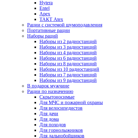
Hytera
Entel
Apex
ТАКТ Atex
Рации с системой шумоподавления
Портативные рации
Наборы раций
Наборы из 2 радиостанций
Наборы из 3 радиостанций
Наборы из 4 радиостанций
Наборы из 6 радиостанций
Наборы из 8 радиостанций
Наборы из 10 радиостанций
Наборы из 7 радиостанций
Наборы из 9 радиостанций
В подарок мужчине
Рации по назначению
Скрытоносимые
Для МЧС и пожарной охраны
Для велосипедистов
Для дачи
Для дома
Для походов
Для горнолыжников
Для дальнобойщиков