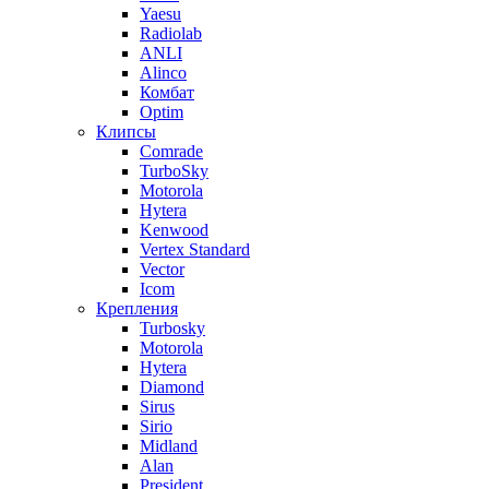
Yaesu
Radiolab
ANLI
Alinco
Комбат
Optim
Клипсы
Comrade
TurboSky
Motorola
Hytera
Kenwood
Vertex Standard
Vector
Icom
Крепления
Turbosky
Motorola
Hytera
Diamond
Sirus
Sirio
Midland
Alan
President