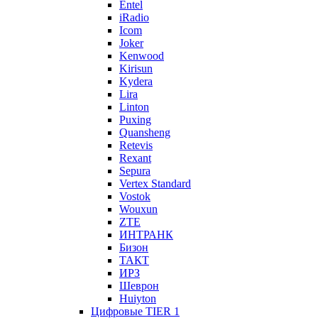
Entel
iRadio
Icom
Joker
Kenwood
Kirisun
Kydera
Lira
Linton
Puxing
Quansheng
Retevis
Rexant
Sepura
Vertex Standard
Vostok
Wouxun
ZTE
ИНТРАНК
Бизон
ТАКТ
ИРЗ
Шеврон
Huiyton
Цифровые TIER 1