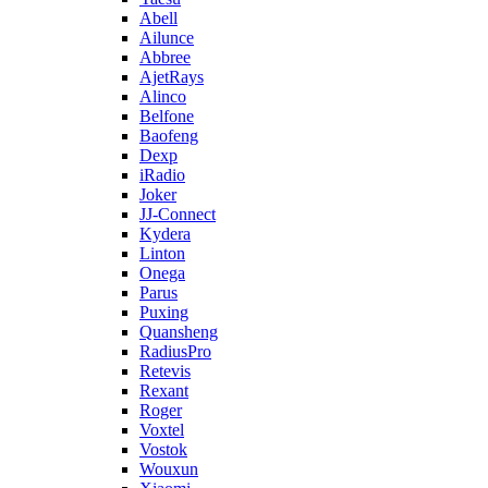
Abell
Ailunce
Abbree
AjetRays
Alinco
Belfone
Baofeng
Dexp
iRadio
Joker
JJ-Connect
Kydera
Linton
Onega
Parus
Puxing
Quansheng
RadiusPro
Retevis
Rexant
Roger
Voxtel
Vostok
Wouxun