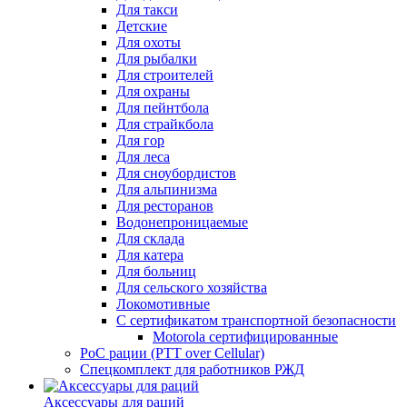
Для такси
Детские
Для охоты
Для рыбалки
Для строителей
Для охраны
Для пейнтбола
Для страйкбола
Для гор
Для леса
Для сноубордистов
Для альпинизма
Для ресторанов
Водонепроницаемые
Для склада
Для катера
Для больниц
Для сельского хозяйства
Локомотивные
С сертификатом транспортной безопасности
Motorola сертифицированные
PoC рации (PTT over Cellular)
Спецкомплект для работников РЖД
Аксессуары для раций