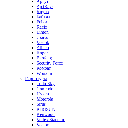
Аргут
AjetRays
Круиз
Байкал
Peltor
Racio
Linton
Связь
Vostok
Alinco
Roger
Baofeng
Security Force
Комбат
Wouxun
Гарнитуры
TurboSky
Comrade
Hytera
Motorola
Sirus
KIRISUN
Kenwood
Vertex Standard
Vector