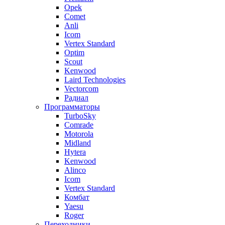
Opek
Comet
Anli
Icom
Vertex Standard
Optim
Scout
Kenwood
Laird Technologies
Vectorcom
Радиал
Программаторы
TurboSky
Comrade
Motorola
Midland
Hytera
Kenwood
Alinco
Icom
Vertex Standard
Комбат
Yaesu
Roger
Переходники