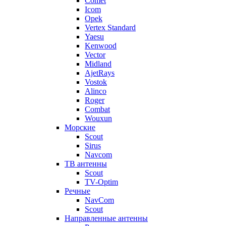
Comet
Icom
Opek
Vertex Standard
Yaesu
Kenwood
Vector
Midland
AjetRays
Vostok
Alinco
Roger
Combat
Wouxun
Морские
Scout
Sirus
Navcom
ТВ антенны
Scout
TV-Optim
Речные
NavCom
Scout
Направленные антенны