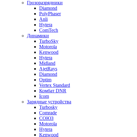
Грозоразрядники
Diamond
PolyPhaser
Anli
Hytera
ComTech
Динамики
TurboSky
Motorola
Kenwood
Hytera
Midland
AjetRays
Diamond
Optim
Vertex Standard
Комбат DNR
Icom
Зарядные устройства
Turbosky
Comrade
СОЮЗ
Motorola
Hytera
Kenwood