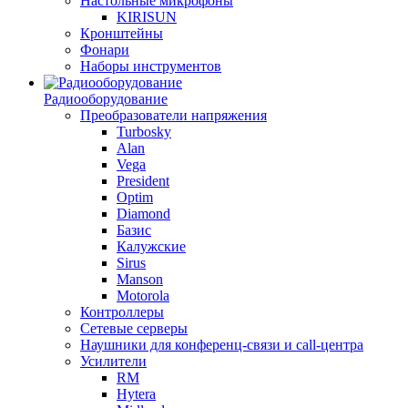
Настольные микрофоны
KIRISUN
Кронштейны
Фонари
Наборы инструментов
Радиооборудование
Преобразователи напряжения
Turbosky
Alan
Vega
President
Optim
Diamond
Базис
Калужские
Sirus
Manson
Motorola
Контроллеры
Сетевые серверы
Наушники для конференц-связи и call-центра
Усилители
RM
Hytera