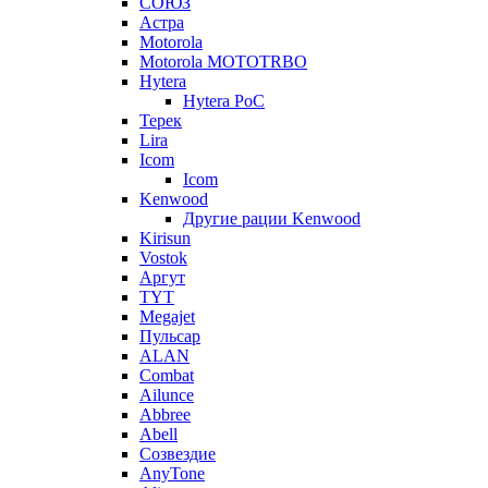
СОЮЗ
Астра
Motorola
Motorola MOTOTRBO
Hytera
Hytera PoC
Терек
Lira
Icom
Icom
Kenwood
Другие рации Kenwood
Kirisun
Vostok
Аргут
TYT
Megajet
Пульсар
ALAN
Combat
Ailunce
Abbree
Abell
Созвездие
AnyTone