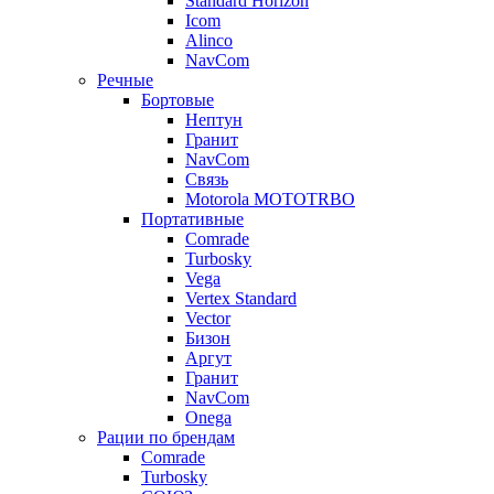
Standard Horizon
Icom
Alinco
NavCom
Речные
Бортовые
Нептун
Гранит
NavCom
Связь
Motorola MOTOTRBO
Портативные
Comrade
Turbosky
Vega
Vertex Standard
Vector
Бизон
Аргут
Гранит
NavCom
Onega
Рации по брендам
Comrade
Turbosky