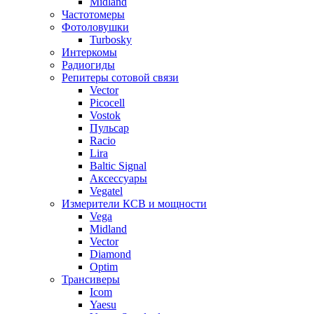
Midland
Частотомеры
Фотоловушки
Turbosky
Интеркомы
Радиогиды
Репитеры сотовой связи
Vector
Picocell
Vostok
Пульсар
Racio
Lira
Baltic Signal
Аксессуары
Vegatel
Измерители КСВ и мощности
Vega
Midland
Vector
Diamond
Optim
Трансиверы
Icom
Yaesu