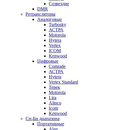
Созвездие
DMR
Ретрансляторы
Аналоговые
Turbosky
АСТРА
Motorola
Hytera
Vertex
ICOM
Kenwood
Цифровые
Comrade
АСТРА
Hytera
Vertex Standard
Терек
Motorola
Lira
Alinco
Icom
Kenwood
Си-Би диапазона
Портативные
Alan