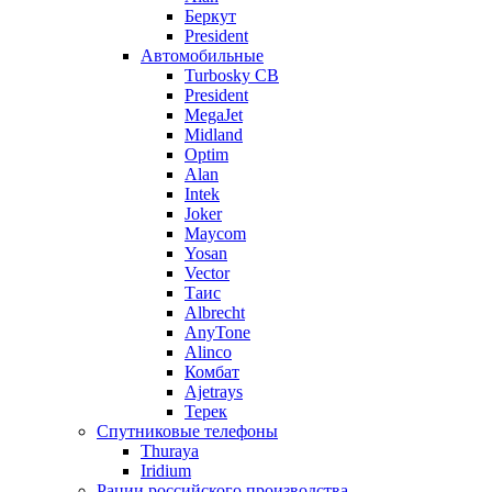
Беркут
President
Автомобильные
Turbosky CB
President
MegaJet
Midland
Optim
Alan
Intek
Joker
Maycom
Yosan
Vector
Таис
Albrecht
AnyTone
Alinco
Комбат
Ajetrays
Терек
Спутниковые телефоны
Thuraya
Iridium
Рации российского производства