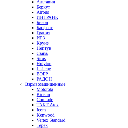
Альтавия
Беркут
Airbus
ИНТРАНК
Бизон
Баофенг
Гранит
ИРЗ
Круиз
Нептун
Связь
Sirus
Huiyton
Lisheng
ВЭБР
РАДОН
Взрывозащищенные
Motorola
Kirisun
Comrade
ТАКТ Atex
Icom
Kenwood
Vertex Standard
Терек