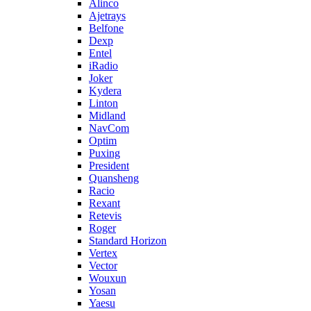
Alinco
Ajetrays
Belfone
Dexp
Entel
iRadio
Joker
Kydera
Linton
Midland
NavCom
Optim
Puxing
President
Quansheng
Racio
Rexant
Retevis
Roger
Standard Horizon
Vertex
Vector
Wouxun
Yosan
Yaesu