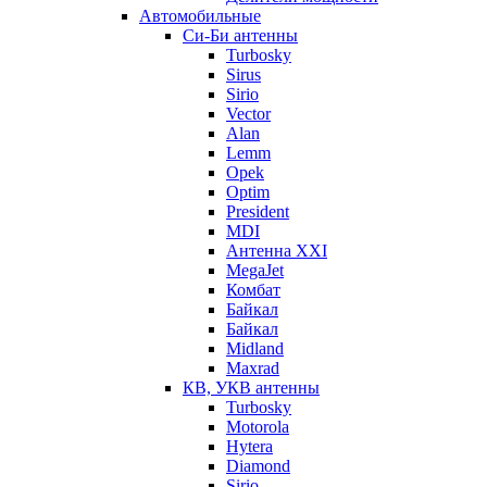
Автомобильные
Си-Би антенны
Turbosky
Sirus
Sirio
Vector
Alan
Lemm
Opek
Optim
President
MDI
Антенна XXI
MegaJet
Комбат
Байкал
Байкал
Midland
Maxrad
КВ, УКВ антенны
Turbosky
Motorola
Hytera
Diamond
Sirio