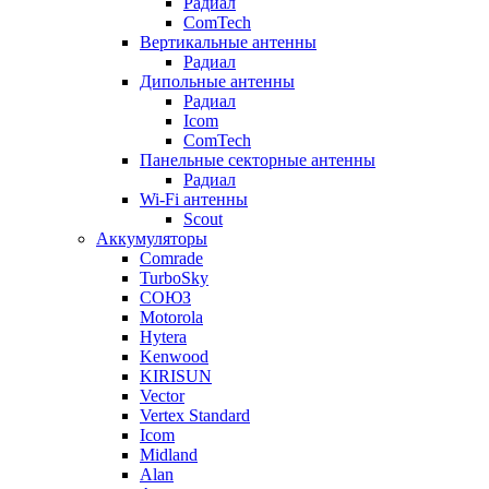
Радиал
ComTech
Вертикальные антенны
Радиал
Дипольные антенны
Радиал
Icom
ComTech
Панельные секторные антенны
Радиал
Wi-Fi антенны
Scout
Аккумуляторы
Comrade
TurboSky
СОЮЗ
Motorola
Hytera
Kenwood
KIRISUN
Vector
Vertex Standard
Icom
Midland
Alan