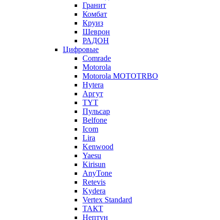
Гранит
Комбат
Круиз
Шеврон
РАДОН
Цифровые
Comrade
Motorola
Motorola MOTOTRBO
Hytera
Аргут
TYT
Пульсар
Belfone
Icom
Lira
Kenwood
Yaesu
Kirisun
AnyTone
Retevis
Kydera
Vertex Standard
ТАКТ
Нептун