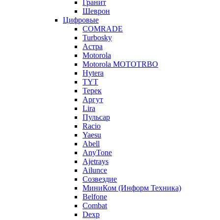
Гранит
Шеврон
Цифровые
COMRADE
Turbosky
Астра
Motorola
Motorola MOTOTRBO
Hytera
TYT
Терек
Аргут
Lira
Пульсар
Racio
Yaesu
Abell
AnyTone
Ajetrays
Ailunce
Созвездие
МиниКом (Информ Техника)
Belfone
Combat
Dexp