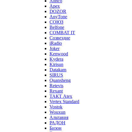
Alinco
Apex
DOZOR
AnyTone
СОЮЗ
Belfone
COMBAT IT
Созвездие
iRadio
Joker
Kenwood
Kydera
Kirisun
Datakam
SIRUS
Quansheng
Retevis
Rexant
ТАКТ Atex
Vertex Standard
Vostok
Wouxun
Альтавия
РАДОН
Бизон