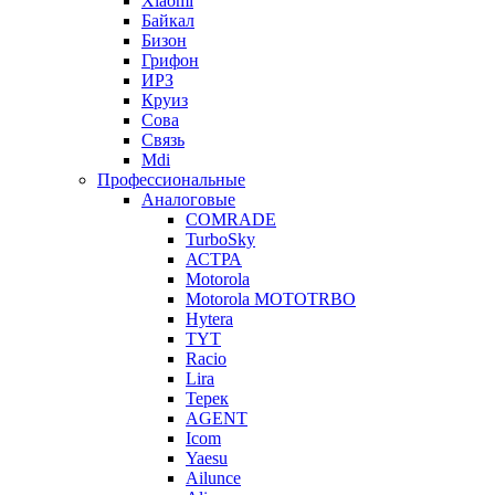
Xiaomi
Байкал
Бизон
Грифон
ИРЗ
Круиз
Сова
Связь
Mdi
Профессиональные
Аналоговые
COMRADE
TurboSky
АСТРА
Motorola
Motorola MOTOTRBO
Hytera
TYT
Racio
Lira
Терек
AGENT
Icom
Yaesu
Ailunce