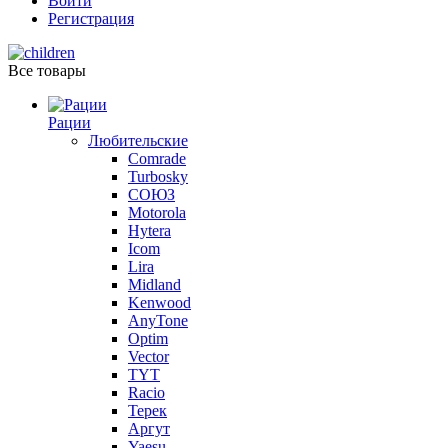
Войти
Регистрация
Все товары
Рации
Любительские
Comrade
Turbosky
СОЮЗ
Motorola
Hytera
Icom
Lira
Midland
Kenwood
AnyTone
Optim
Vector
TYT
Racio
Терек
Аргут
Yaesu