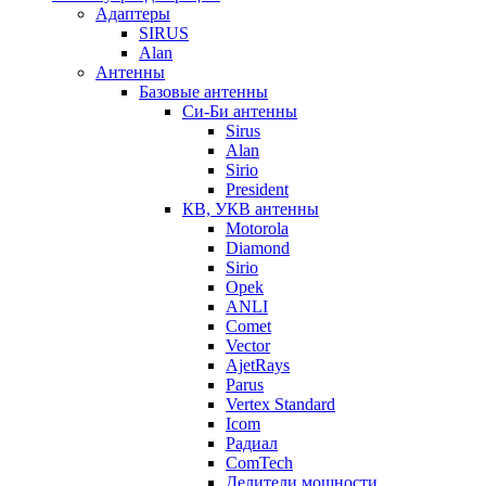
Адаптеры
SIRUS
Alan
Антенны
Базовые антенны
Си-Би антенны
Sirus
Alan
Sirio
President
КВ, УКВ антенны
Motorola
Diamond
Sirio
Opek
ANLI
Comet
Vector
AjetRays
Parus
Vertex Standard
Icom
Радиал
ComTech
Делители мощности