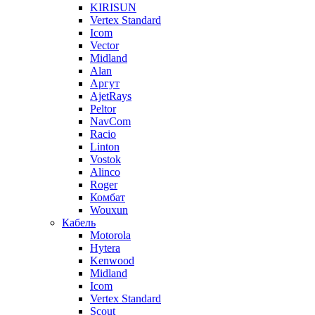
KIRISUN
Vertex Standard
Icom
Vector
Midland
Alan
Аргут
AjetRays
Peltor
NavCom
Racio
Linton
Vostok
Alinco
Roger
Комбат
Wouxun
Кабель
Motorola
Hytera
Kenwood
Midland
Icom
Vertex Standard
Scout