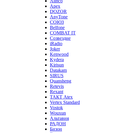
Alinco
Apex
DOZOR
AnyTone
СОЮЗ
Belfone
COMBAT IT
Созвездие
iRadio
Joker
Kenwood
Kydera
Kirisun
Datakam
SIRUS
Quansheng
Retevis
Rexant
ТАКТ Atex
Vertex Standard
Vostok
Wouxun
Альтавия
РАДОН
Бизон