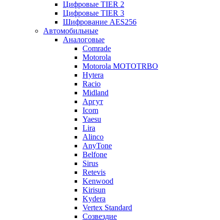
Цифровые TIER 2
Цифровые TIER 3
Шифрование AES256
Автомобильные
Аналоговые
Comrade
Motorola
Motorola MOTOTRBO
Hytera
Racio
Midland
Аргут
Icom
Yaesu
Lira
Alinco
AnyTone
Belfone
Sirus
Retevis
Kenwood
Kirisun
Kydera
Vertex Standard
Созвездие