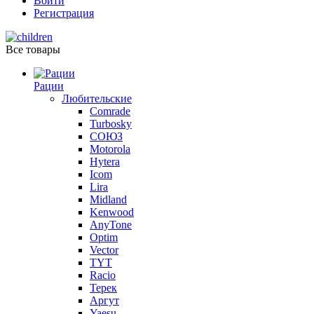
Войти
Регистрация
Все товары
Рации
Любительские
Comrade
Turbosky
СОЮЗ
Motorola
Hytera
Icom
Lira
Midland
Kenwood
AnyTone
Optim
Vector
TYT
Racio
Терек
Аргут
Yaesu