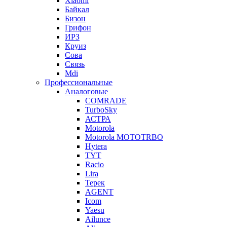
Xiaomi
Байкал
Бизон
Грифон
ИРЗ
Круиз
Сова
Связь
Mdi
Профессиональные
Аналоговые
COMRADE
TurboSky
АСТРА
Motorola
Motorola MOTOTRBO
Hytera
TYT
Racio
Lira
Терек
AGENT
Icom
Yaesu
Ailunce