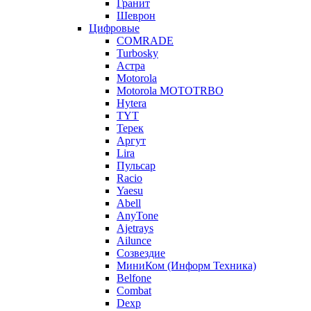
Гранит
Шеврон
Цифровые
COMRADE
Turbosky
Астра
Motorola
Motorola MOTOTRBO
Hytera
TYT
Терек
Аргут
Lira
Пульсар
Racio
Yaesu
Abell
AnyTone
Ajetrays
Ailunce
Созвездие
МиниКом (Информ Техника)
Belfone
Combat
Dexp