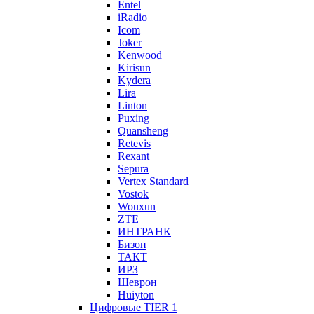
Entel
iRadio
Icom
Joker
Kenwood
Kirisun
Kydera
Lira
Linton
Puxing
Quansheng
Retevis
Rexant
Sepura
Vertex Standard
Vostok
Wouxun
ZTE
ИНТРАНК
Бизон
ТАКТ
ИРЗ
Шеврон
Huiyton
Цифровые TIER 1