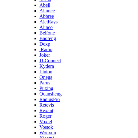
Abell
Ailunce
Abbree
AjetRays
Alinco
Belfone
Baofeng
Dexp
iRadio
Joker
JJ-Connect
Kydera
Linton
Onega
Parus
Puxing
Quansheng
RadiusPro
Retevis
Rexant
Roger
Voxtel
Vostok
Wouxun