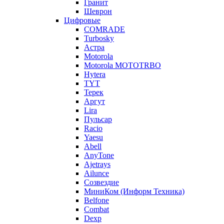
Гранит
Шеврон
Цифровые
COMRADE
Turbosky
Астра
Motorola
Motorola MOTOTRBO
Hytera
TYT
Терек
Аргут
Lira
Пульсар
Racio
Yaesu
Abell
AnyTone
Ajetrays
Ailunce
Созвездие
МиниКом (Информ Техника)
Belfone
Combat
Dexp