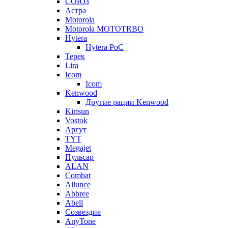
СОЮЗ
Астра
Motorola
Motorola MOTOTRBO
Hytera
Hytera PoC
Терек
Lira
Icom
Icom
Kenwood
Другие рации Kenwood
Kirisun
Vostok
Аргут
TYT
Megajet
Пульсар
ALAN
Combat
Ailunce
Abbree
Abell
Созвездие
AnyTone