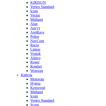
KIRISUN
Vertex Standard
Icom
Vector
Midland
Alan
Аргут
AjetRays
Peltor
NavCom
Racio
Linton
Vostok
Alinco
Roger
Комбат
Wouxun
Кабель
Motorola
Hytera
Kenwood
Midland
Icom
Vertex Standard
Scout