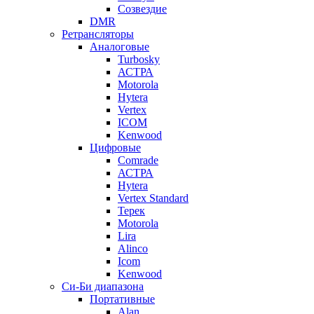
Созвездие
DMR
Ретрансляторы
Аналоговые
Turbosky
АСТРА
Motorola
Hytera
Vertex
ICOM
Kenwood
Цифровые
Comrade
АСТРА
Hytera
Vertex Standard
Терек
Motorola
Lira
Alinco
Icom
Kenwood
Си-Би диапазона
Портативные
Alan