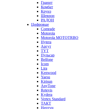
Гранит
Комбат
Круиз
Шеврон
РАДОН
Цифровые
Comrade
Motorola
Motorola MOTOTRBO
Hytera
Аргут
TYT
Пульсар
Belfone
Icom
Lira
Kenwood
Yaesu
Kirisun
AnyTone
Retevis
Kydera
Vertex Standard
ТАКТ
Нептун