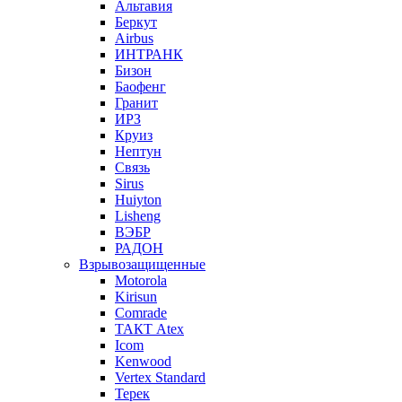
Альтавия
Беркут
Airbus
ИНТРАНК
Бизон
Баофенг
Гранит
ИРЗ
Круиз
Нептун
Связь
Sirus
Huiyton
Lisheng
ВЭБР
РАДОН
Взрывозащищенные
Motorola
Kirisun
Comrade
ТАКТ Atex
Icom
Kenwood
Vertex Standard
Терек