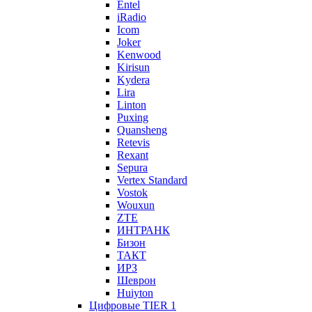
Entel
iRadio
Icom
Joker
Kenwood
Kirisun
Kydera
Lira
Linton
Puxing
Quansheng
Retevis
Rexant
Sepura
Vertex Standard
Vostok
Wouxun
ZTE
ИНТРАНК
Бизон
ТАКТ
ИРЗ
Шеврон
Huiyton
Цифровые TIER 1