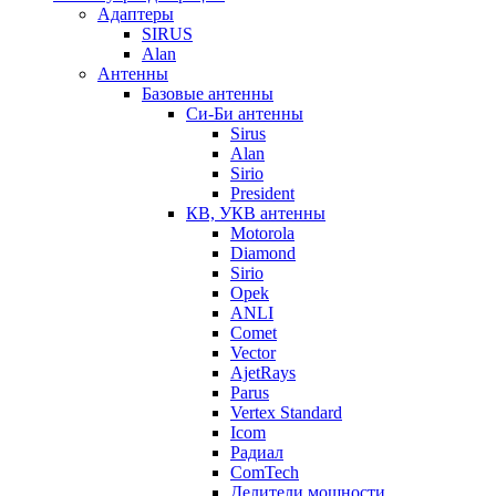
Адаптеры
SIRUS
Alan
Антенны
Базовые антенны
Си-Би антенны
Sirus
Alan
Sirio
President
КВ, УКВ антенны
Motorola
Diamond
Sirio
Opek
ANLI
Comet
Vector
AjetRays
Parus
Vertex Standard
Icom
Радиал
ComTech
Делители мощности