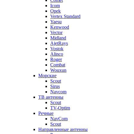
Comet
Icom
Opek
Vertex Standard
Yaesu
Kenwood
Vector
Midland
AjetRays
Vostok
Alinco
Roger
Combat
Wouxun
Морские
Scout
Sirus
Navcom
ТВ антенны
Scout
TV-Optim
Речные
NavCom
Scout
Направленные антенны