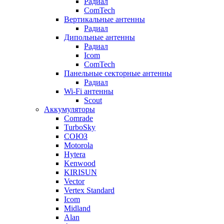
Радиал
ComTech
Вертикальные антенны
Радиал
Дипольные антенны
Радиал
Icom
ComTech
Панельные секторные антенны
Радиал
Wi-Fi антенны
Scout
Аккумуляторы
Comrade
TurboSky
СОЮЗ
Motorola
Hytera
Kenwood
KIRISUN
Vector
Vertex Standard
Icom
Midland
Alan