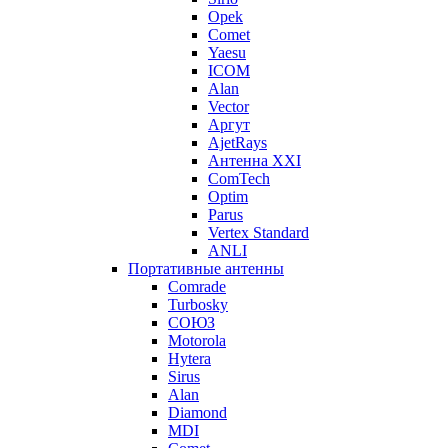
Opek
Comet
Yaesu
ICOM
Alan
Vector
Аргут
AjetRays
Антенна XXI
ComTech
Optim
Parus
Vertex Standard
ANLI
Портативные антенны
Comrade
Turbosky
СОЮЗ
Motorola
Hytera
Sirus
Alan
Diamond
MDI