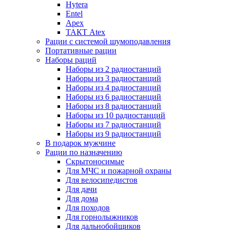
Hytera
Entel
Apex
ТАКТ Atex
Рации с системой шумоподавления
Портативные рации
Наборы раций
Наборы из 2 радиостанций
Наборы из 3 радиостанций
Наборы из 4 радиостанций
Наборы из 6 радиостанций
Наборы из 8 радиостанций
Наборы из 10 радиостанций
Наборы из 7 радиостанций
Наборы из 9 радиостанций
В подарок мужчине
Рации по назначению
Скрытоносимые
Для МЧС и пожарной охраны
Для велосипедистов
Для дачи
Для дома
Для походов
Для горнолыжников
Для дальнобойщиков