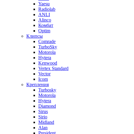
Yaesu
Radiolab
ANLI
Alinco
Комбат
Optim
Клипсы
Comrade
TurboSky
Motorola
Hytera
Kenwood
Vertex Standard
Vector
Icom
Крепления
Turbosky
Motorola
Hytera
Diamond
Sirus
Sirio
Midland
Alan
President