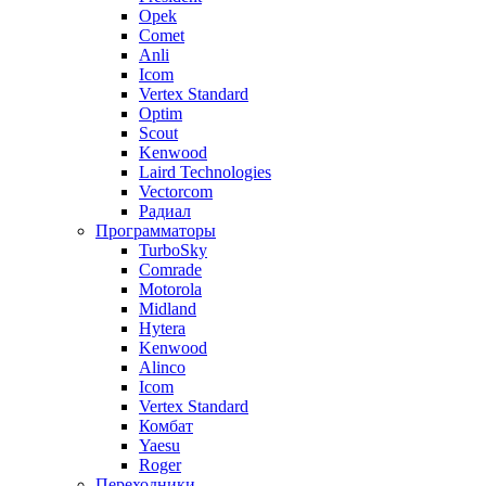
Opek
Comet
Anli
Icom
Vertex Standard
Optim
Scout
Kenwood
Laird Technologies
Vectorcom
Радиал
Программаторы
TurboSky
Comrade
Motorola
Midland
Hytera
Kenwood
Alinco
Icom
Vertex Standard
Комбат
Yaesu
Roger
Переходники