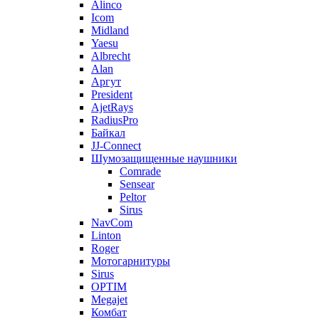
Alinco
Icom
Midland
Yaesu
Albrecht
Alan
Аргут
President
AjetRays
RadiusPro
Байкал
JJ-Connect
Шумозащищенные наушники
Comrade
Sensear
Peltor
Sirus
NavCom
Linton
Roger
Мотогарнитуры
Sirus
OPTIM
Megajet
Комбат