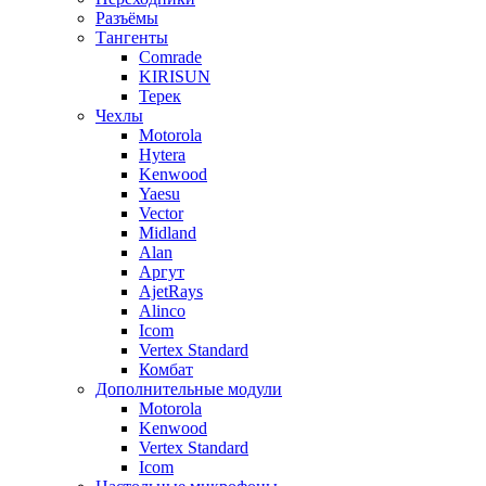
Разъёмы
Тангенты
Comrade
KIRISUN
Терек
Чехлы
Motorola
Hytera
Kenwood
Yaesu
Vector
Midland
Alan
Аргут
AjetRays
Alinco
Icom
Vertex Standard
Комбат
Дополнительные модули
Motorola
Kenwood
Vertex Standard
Icom