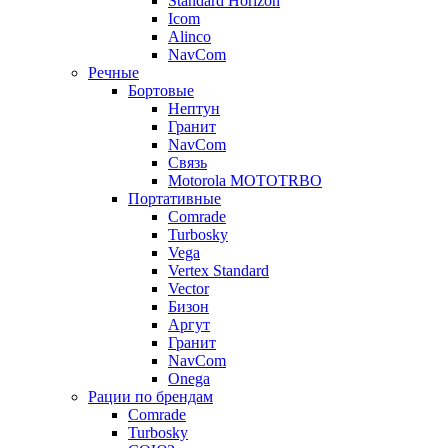
Standard Horizon
Icom
Alinco
NavCom
Речные
Бортовые
Нептун
Гранит
NavCom
Связь
Motorola MOTOTRBO
Портативные
Comrade
Turbosky
Vega
Vertex Standard
Vector
Бизон
Аргут
Гранит
NavCom
Onega
Рации по брендам
Comrade
Turbosky