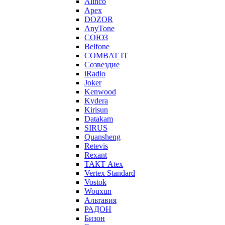
Alinco
Apex
DOZOR
AnyTone
СОЮЗ
Belfone
COMBAT IT
Созвездие
iRadio
Joker
Kenwood
Kydera
Kirisun
Datakam
SIRUS
Quansheng
Retevis
Rexant
ТАКТ Atex
Vertex Standard
Vostok
Wouxun
Альтавия
РАДОН
Бизон