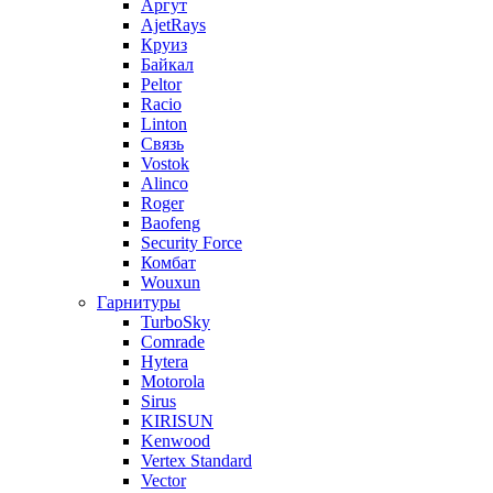
Аргут
AjetRays
Круиз
Байкал
Peltor
Racio
Linton
Связь
Vostok
Alinco
Roger
Baofeng
Security Force
Комбат
Wouxun
Гарнитуры
TurboSky
Comrade
Hytera
Motorola
Sirus
KIRISUN
Kenwood
Vertex Standard
Vector