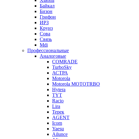
Xiaomi
Байкал
Бизон
Грифон
ИРЗ
Круиз
Сова
Связь
Mdi
Профессиональные
Аналоговые
COMRADE
TurboSky
АСТРА
Motorola
Motorola MOTOTRBO
Hytera
TYT
Racio
Lira
Терек
AGENT
Icom
Yaesu
Ailunce