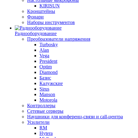
Настольные микрофоны
KIRISUN
Кронштейны
Фонари
Наборы инструментов
Радиооборудование
Преобразователи напряжения
Turbosky
Alan
Vega
President
Optim
Diamond
Базис
Калужские
Sirus
Manson
Motorola
Контроллеры
Сетевые серверы
Наушники для конференц-связи и call-центра
Усилители
RM
Hytera