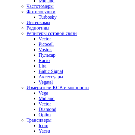
Midland
Частотомеры
Фотоловушки
Turbosky
Интеркомы
Радиогиды
Репитеры сотовой связи
Vector
Picocell
Vostok
Пульсар
Racio
Lira
Baltic Signal
Аксессуары
Vegatel
Измерители КСВ и мощности
Vega
Midland
Vector
Diamond
Optim
Трансиверы
Icom
Yaesu