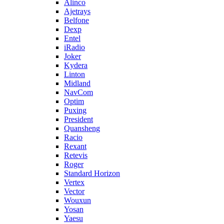
Alinco
Ajetrays
Belfone
Dexp
Entel
iRadio
Joker
Kydera
Linton
Midland
NavCom
Optim
Puxing
President
Quansheng
Racio
Rexant
Retevis
Roger
Standard Horizon
Vertex
Vector
Wouxun
Yosan
Yaesu