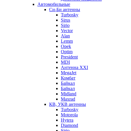
Автомобильные
Си-Би антенны
Turbosky
Sirus
Sirio
Vector
Alan
Lemm
Opek
Optim
President
MDI
Антенна XXI
MegaJet
Комбат
Байкал
Байкал
Midland
Maxrad
КВ, УКВ антенны
Turbosky
Motorola
Hytera
Diamond
Sirio