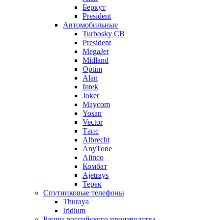
Беркут
President
Автомобильные
Turbosky CB
President
MegaJet
Midland
Optim
Alan
Intek
Joker
Maycom
Yosan
Vector
Таис
Albrecht
AnyTone
Alinco
Комбат
Ajetrays
Терек
Спутниковые телефоны
Thuraya
Iridium
Рации российского производства