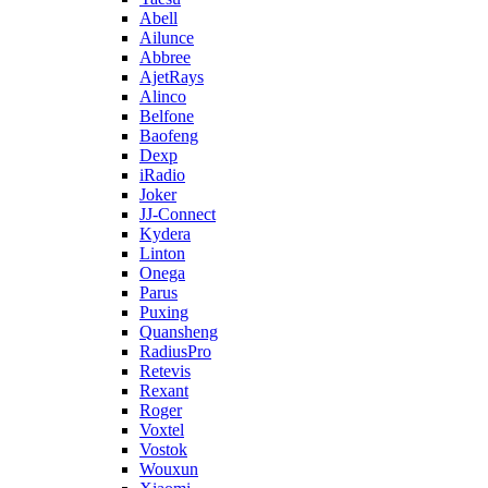
Abell
Ailunce
Abbree
AjetRays
Alinco
Belfone
Baofeng
Dexp
iRadio
Joker
JJ-Connect
Kydera
Linton
Onega
Parus
Puxing
Quansheng
RadiusPro
Retevis
Rexant
Roger
Voxtel
Vostok
Wouxun