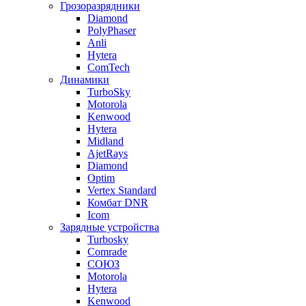
Грозоразрядники
Diamond
PolyPhaser
Anli
Hytera
ComTech
Динамики
TurboSky
Motorola
Kenwood
Hytera
Midland
AjetRays
Diamond
Optim
Vertex Standard
Комбат DNR
Icom
Зарядные устройства
Turbosky
Comrade
СОЮЗ
Motorola
Hytera
Kenwood