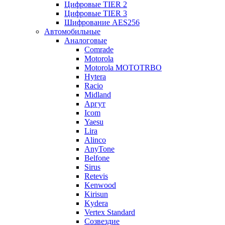
Цифровые TIER 2
Цифровые TIER 3
Шифрование AES256
Автомобильные
Аналоговые
Comrade
Motorola
Motorola MOTOTRBO
Hytera
Racio
Midland
Аргут
Icom
Yaesu
Lira
Alinco
AnyTone
Belfone
Sirus
Retevis
Kenwood
Kirisun
Kydera
Vertex Standard
Созвездие