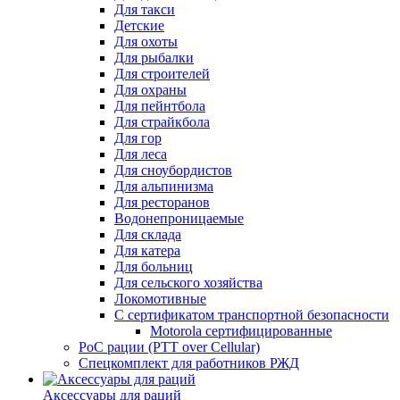
Для такси
Детские
Для охоты
Для рыбалки
Для строителей
Для охраны
Для пейнтбола
Для страйкбола
Для гор
Для леса
Для сноубордистов
Для альпинизма
Для ресторанов
Водонепроницаемые
Для склада
Для катера
Для больниц
Для сельского хозяйства
Локомотивные
С сертификатом транспортной безопасности
Motorola сертифицированные
PoC рации (PTT over Cellular)
Спецкомплект для работников РЖД
Аксессуары для раций