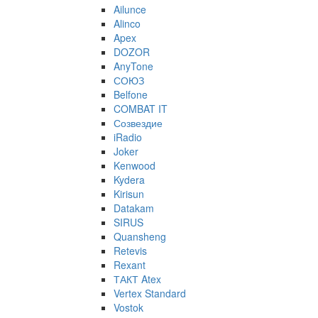
Ailunce
Alinco
Apex
DOZOR
AnyTone
СОЮЗ
Belfone
COMBAT IT
Созвездие
iRadio
Joker
Kenwood
Kydera
Kirisun
Datakam
SIRUS
Quansheng
Retevis
Rexant
ТАКТ Atex
Vertex Standard
Vostok