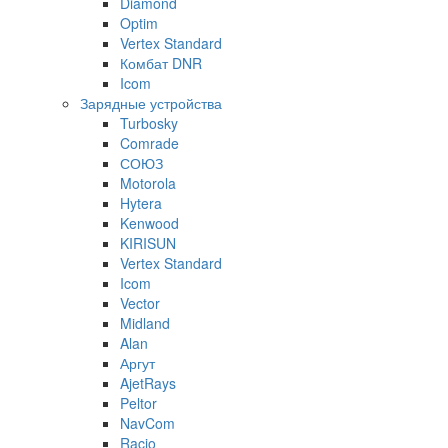
Diamond
Optim
Vertex Standard
Комбат DNR
Icom
Зарядные устройства
Turbosky
Comrade
СОЮЗ
Motorola
Hytera
Kenwood
KIRISUN
Vertex Standard
Icom
Vector
Midland
Alan
Аргут
AjetRays
Peltor
NavCom
Racio