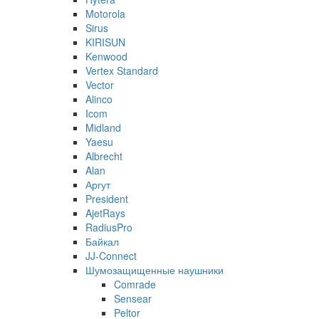
Motorola
Sirus
KIRISUN
Kenwood
Vertex Standard
Vector
Alinco
Icom
Midland
Yaesu
Albrecht
Alan
Аргут
President
AjetRays
RadiusPro
Байкал
JJ-Connect
Шумозащищенные наушники
Comrade
Sensear
Peltor