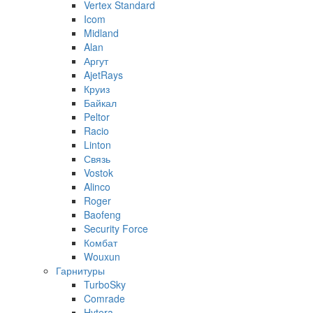
Vertex Standard
Icom
Midland
Alan
Аргут
AjetRays
Круиз
Байкал
Peltor
Racio
Linton
Связь
Vostok
Alinco
Roger
Baofeng
Security Force
Комбат
Wouxun
Гарнитуры
TurboSky
Comrade
Hytera