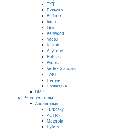
TYT
Пульсар
Belfone
Icom
Lira
Kenwood
Yaesu
Kirisun
AnyTone
Retevis
Kydera
Vertex Standard
ТАКТ
Нептун
Созвездие
DMR
Ретрансляторы
Аналоговые
Turbosky
АСТРА
Motorola
Hytera