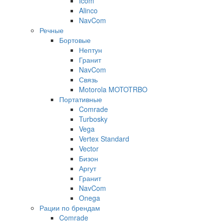
Icom
Alinco
NavCom
Речные
Бортовые
Нептун
Гранит
NavCom
Связь
Motorola MOTOTRBO
Портативные
Comrade
Turbosky
Vega
Vertex Standard
Vector
Бизон
Аргут
Гранит
NavCom
Onega
Рации по брендам
Comrade