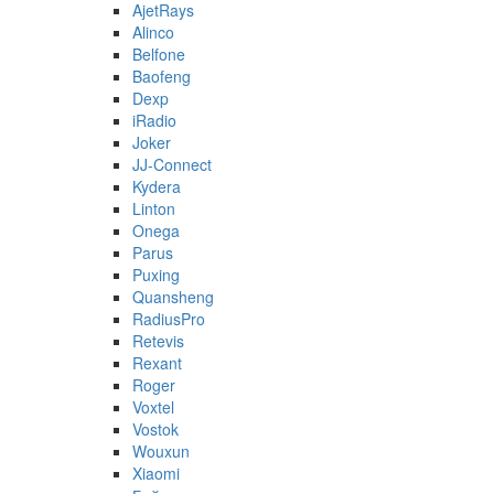
AjetRays
Alinco
Belfone
Baofeng
Dexp
iRadio
Joker
JJ-Connect
Kydera
Linton
Onega
Parus
Puxing
Quansheng
RadiusPro
Retevis
Rexant
Roger
Voxtel
Vostok
Wouxun
Xiaomi