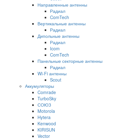
Направленные антенны
Радиал
ComTech
Вертикальные антенны
Радиал
Дипольные антенны
Радиал
Icom
ComTech
Панельные секторные антенны
Радиал
Wi-Fi антенны
Scout
Аккумуляторы
Comrade
TurboSky
СОЮЗ
Motorola
Hytera
Kenwood
KIRISUN
Vector