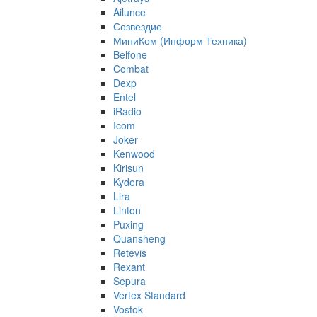
Ailunce
Созвездие
МиниКом (Информ Техника)
Belfone
Combat
Dexp
Entel
iRadio
Icom
Joker
Kenwood
Kirisun
Kydera
Lira
Linton
Puxing
Quansheng
Retevis
Rexant
Sepura
Vertex Standard
Vostok