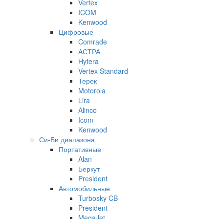
Vertex
ICOM
Kenwood
Цифровые
Comrade
АСТРА
Hytera
Vertex Standard
Терек
Motorola
Lira
Alinco
Icom
Kenwood
Си-Би диапазона
Портативные
Alan
Беркут
President
Автомобильные
Turbosky CB
President
MegaJet