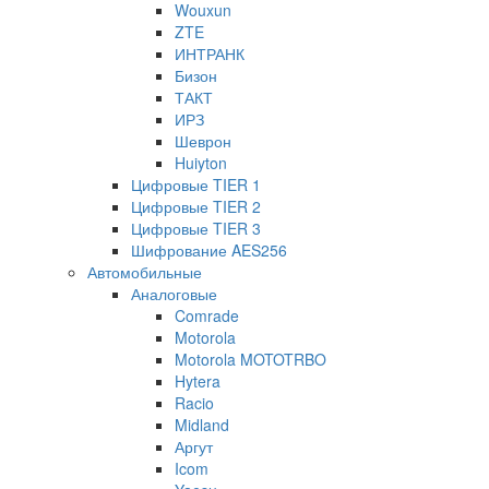
Wouxun
ZTE
ИНТРАНК
Бизон
ТАКТ
ИРЗ
Шеврон
Huiyton
Цифровые TIER 1
Цифровые TIER 2
Цифровые TIER 3
Шифрование AES256
Автомобильные
Аналоговые
Comrade
Motorola
Motorola MOTOTRBO
Hytera
Racio
Midland
Аргут
Icom