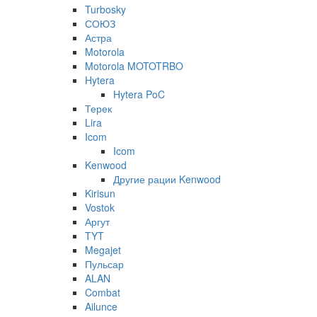
Turbosky
СОЮЗ
Астра
Motorola
Motorola MOTOTRBO
Hytera
Hytera PoC
Терек
Lira
Icom
Icom
Kenwood
Другие рации Kenwood
Kirisun
Vostok
Аргут
TYT
Megajet
Пульсар
ALAN
Combat
Ailunce