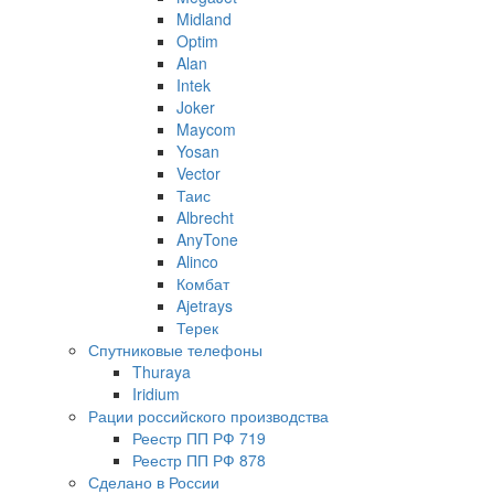
Midland
Optim
Alan
Intek
Joker
Maycom
Yosan
Vector
Таис
Albrecht
AnyTone
Alinco
Комбат
Ajetrays
Терек
Спутниковые телефоны
Thuraya
Iridium
Рации российского производства
Реестр ПП РФ 719
Реестр ПП РФ 878
Сделано в России