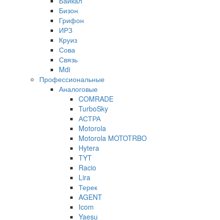
Байкал
Бизон
Грифон
ИРЗ
Круиз
Сова
Связь
Mdi
Профессиональные
Аналоговые
COMRADE
TurboSky
АСТРА
Motorola
Motorola MOTOTRBO
Hytera
TYT
Racio
Lira
Терек
AGENT
Icom
Yaesu