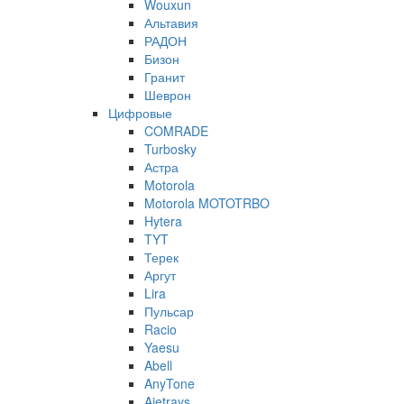
Wouxun
Альтавия
РАДОН
Бизон
Гранит
Шеврон
Цифровые
COMRADE
Turbosky
Астра
Motorola
Motorola MOTOTRBO
Hytera
TYT
Терек
Аргут
Lira
Пульсар
Racio
Yaesu
Abell
AnyTone
Ajetrays