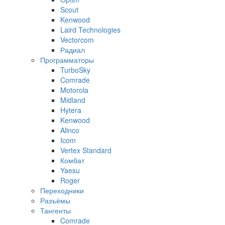
Scout
Kenwood
Laird Technologies
Vectorcom
Радиал
Программаторы
TurboSky
Comrade
Motorola
Midland
Hytera
Kenwood
Alinco
Icom
Vertex Standard
Комбат
Yaesu
Roger
Переходники
Разъёмы
Тангенты
Comrade