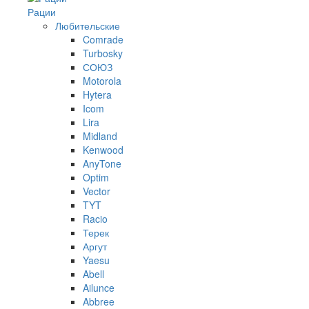
Рации
Любительские
Comrade
Turbosky
СОЮЗ
Motorola
Hytera
Icom
Lira
Midland
Kenwood
AnyTone
Optim
Vector
TYT
Racio
Терек
Аргут
Yaesu
Abell
Ailunce
Abbree