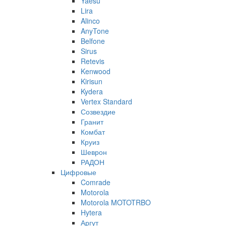
Yaesu
Lira
Alinco
AnyTone
Belfone
Sirus
Retevis
Kenwood
Kirisun
Kydera
Vertex Standard
Созвездие
Гранит
Комбат
Круиз
Шеврон
РАДОН
Цифровые
Comrade
Motorola
Motorola MOTOTRBO
Hytera
Аргут