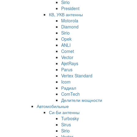
Sirio
President
КВ, УКВ антенны
Motorola
Diamond
Sirio
Opek
ANLI
Comet
Vector
AjetRays
Parus
Vertex Standard
Icom
Радиал
ComTech
Делители мощности
Автомобильные
Си-Би антенны
Turbosky
Sirus
Sirio
Vector