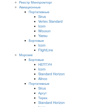
Реестр Минпромторг
Авиационные
Портативные
Sirus
Vertex Standard
Icom
Wouxun
Yaesu
Бортовые
Icom
FlightLine
Морские
Бортовые
НЕПТУН
Icom
Standard Horizon
Alinco
Портативные
Sirus
Аргут
Терек
Standard Horizon