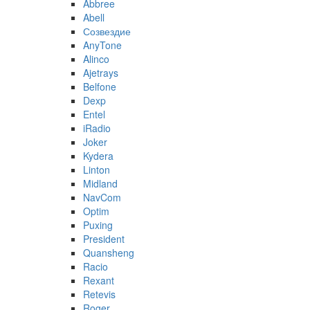
Abbree
Abell
Созвездие
AnyTone
Alinco
Ajetrays
Belfone
Dexp
Entel
iRadio
Joker
Kydera
Linton
Midland
NavCom
Optim
Puxing
President
Quansheng
Racio
Rexant
Retevis
Roger