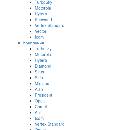
TurboSky
Motorola
Hytera
Kenwood
Vertex Standard
Vector
Icom
Крепления
Turbosky
Motorola
Hytera
Diamond
Sirus
Sirio
Midland
Alan
President
Opek
Comet
Anli
Icom
Vertex Standard
Optim