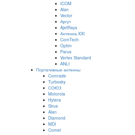
ICOM
Alan
Vector
Аргут
AjetRays
Антенна XXI
ComTech
Optim
Parus
Vertex Standard
ANLI
Портативные антенны
Comrade
Turbosky
СОЮЗ
Motorola
Hytera
Sirus
Alan
Diamond
MDI
Comet