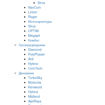
Sirus
NavCom
Linton
Roger
Мотогарнитуры
Sirus
OPTIM
Megajet
Комбат
Грозоразрядники
Diamond
PolyPhaser
Anli
Hytera
ComTech
Динамики
TurboSky
Motorola
Kenwood
Hytera
Midland
AjetRays