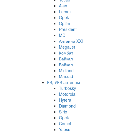
Alan
Lemm
Opek
Optim
President
MDI
Антенна XXI
MegaJet
Комбат
Байкал
Байкал
Midland
Maxrad
КВ, УКВ антенны
Turbosky
Motorola
Hytera
Diamond
Sirio
Opek
Comet
Yaesu