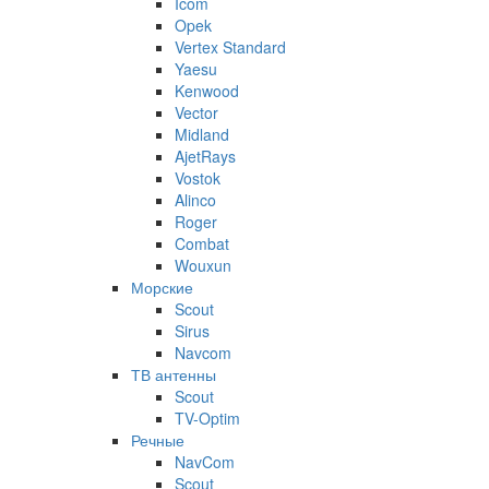
Icom
Opek
Vertex Standard
Yaesu
Kenwood
Vector
Midland
AjetRays
Vostok
Alinco
Roger
Combat
Wouxun
Морские
Scout
Sirus
Navcom
ТВ антенны
Scout
TV-Optim
Речные
NavCom
Scout