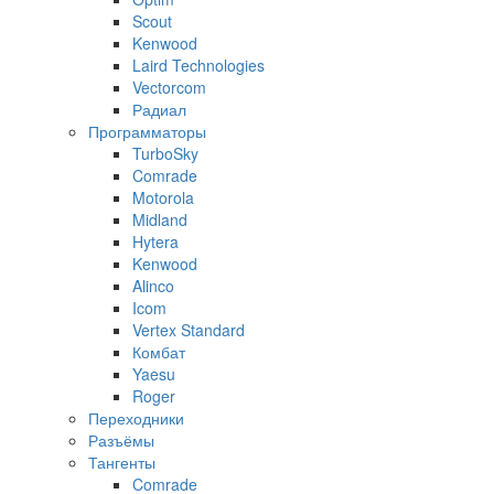
Scout
Kenwood
Laird Technologies
Vectorcom
Радиал
Программаторы
TurboSky
Comrade
Motorola
Midland
Hytera
Kenwood
Alinco
Icom
Vertex Standard
Комбат
Yaesu
Roger
Переходники
Разъёмы
Тангенты
Comrade