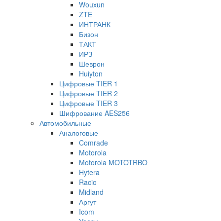
Wouxun
ZTE
ИНТРАНК
Бизон
ТАКТ
ИРЗ
Шеврон
Huiyton
Цифровые TIER 1
Цифровые TIER 2
Цифровые TIER 3
Шифрование AES256
Автомобильные
Аналоговые
Comrade
Motorola
Motorola MOTOTRBO
Hytera
Racio
Midland
Аргут
Icom