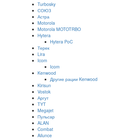
Turbosky
СОЮЗ
Астра
Motorola
Motorola MOTOTRBO
Hytera
Hytera PoC
Терек
Lira
Icom
Icom
Kenwood
Другие рации Kenwood
Kirisun
Vostok
Аргут
TYT
Megajet
Пульсар
ALAN
Combat
Ailunce