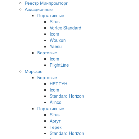
Реестр Минпромторг
Авиационные
Портативные
Sirus
Vertex Standard
Icom
Wouxun
Yaesu
Бортовые
Icom
FlightLine
Морские
Бортовые
НЕПТУН
Icom
Standard Horizon
Alinco
Портативные
Sirus
Аргут
Терек
Standard Horizon