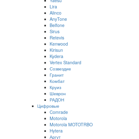
Yaesu
Lira
Alinco
AnyTone
Belfone
Sirus
Retevis
Kenwood
Kirisun
Kydera
Vertex Standard
Созвездие
Гранит
Комбат
Круиз
Шеврон
РАДОН
Цифровые
Comrade
Motorola
Motorola MOTOTRBO
Hytera
Аргут