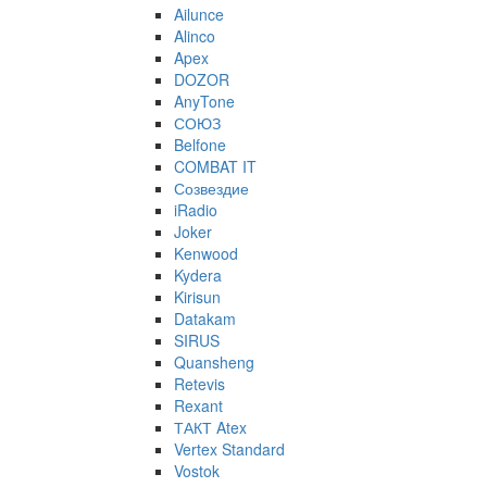
Ailunce
Alinco
Apex
DOZOR
AnyTone
СОЮЗ
Belfone
COMBAT IT
Созвездие
iRadio
Joker
Kenwood
Kydera
Kirisun
Datakam
SIRUS
Quansheng
Retevis
Rexant
ТАКТ Atex
Vertex Standard
Vostok