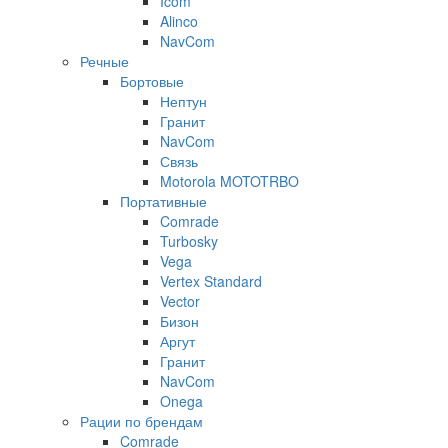
Icom
Alinco
NavCom
Речные
Бортовые
Нептун
Гранит
NavCom
Связь
Motorola MOTOTRBO
Портативные
Comrade
Turbosky
Vega
Vertex Standard
Vector
Бизон
Аргут
Гранит
NavCom
Onega
Рации по брендам
Comrade