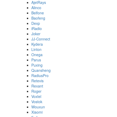
AjetRays
Alinco
Belfone
Baofeng
Dexp
iRadio
Joker
JJ-Connect
Kydera
Linton
Onega
Parus
Puxing
Quansheng
RadiusPro
Retevis
Rexant
Roger
Voxtel
Vostok
Wouxun
Xiaomi