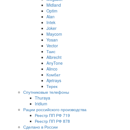
Midland
Optim
Alan
Intek
Joker
Maycom
Yosan
Vector
Таис
Albrecht
AnyTone
Alinco
Комбат
Ajetrays
Терек
Спутниковые телефоны
Thuraya
Iridium
Рации российского производства
Реестр ПП РФ 719
Реестр ПП РФ 878
Сделано в России