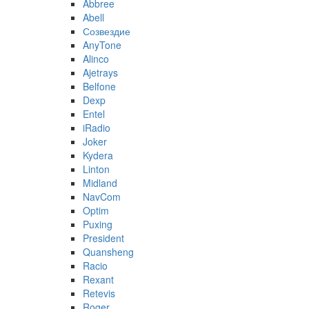
Abbree
Abell
Созвездие
AnyTone
Alinco
Ajetrays
Belfone
Dexp
Entel
iRadio
Joker
Kydera
Linton
Midland
NavCom
Optim
Puxing
President
Quansheng
Racio
Rexant
Retevis
Roger