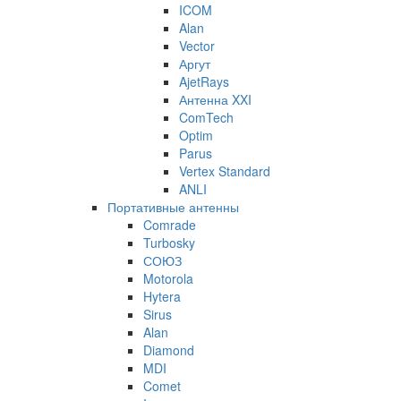
ICOM
Alan
Vector
Аргут
AjetRays
Антенна XXI
ComTech
Optim
Parus
Vertex Standard
ANLI
Портативные антенны
Comrade
Turbosky
СОЮЗ
Motorola
Hytera
Sirus
Alan
Diamond
MDI
Comet