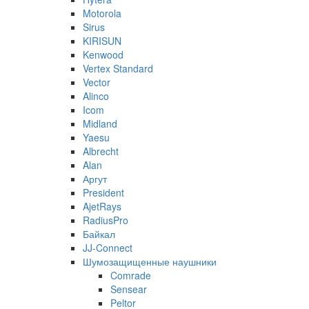
Motorola
Sirus
KIRISUN
Kenwood
Vertex Standard
Vector
Alinco
Icom
Midland
Yaesu
Albrecht
Alan
Аргут
President
AjetRays
RadiusPro
Байкал
JJ-Connect
Шумозащищенные наушники
Comrade
Sensear
Peltor