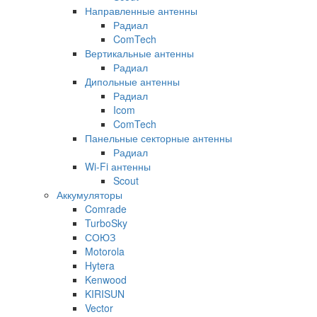
Направленные антенны
Радиал
ComTech
Вертикальные антенны
Радиал
Дипольные антенны
Радиал
Icom
ComTech
Панельные секторные антенны
Радиал
Wi-Fi антенны
Scout
Аккумуляторы
Comrade
TurboSky
СОЮЗ
Motorola
Hytera
Kenwood
KIRISUN
Vector