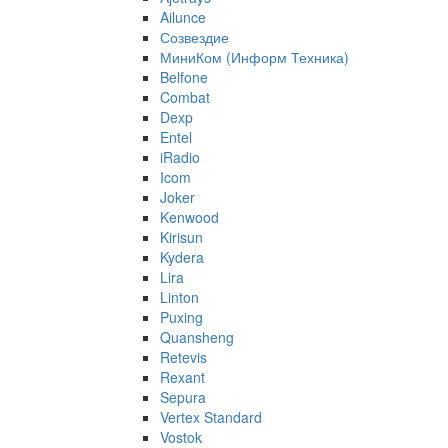
Ailunce
Созвездие
МиниКом (Информ Техника)
Belfone
Combat
Dexp
Entel
iRadio
Icom
Joker
Kenwood
Kirisun
Kydera
Lira
Linton
Puxing
Quansheng
Retevis
Rexant
Sepura
Vertex Standard
Vostok