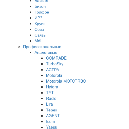
Байкал
Бизон
Грифон
ИРЗ
Круиз
Сова
Связь
Mdi
Профессиональные
Аналоговые
COMRADE
TurboSky
АСТРА
Motorola
Motorola MOTOTRBO
Hytera
TYT
Racio
Lira
Терек
AGENT
Icom
Yaesu