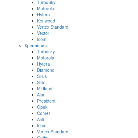
TurboSky
Motorola
Hytera
Kenwood
Vertex Standard
Vector
Icom
Крепления
Turbosky
Motorola
Hytera
Diamond
Sirus
Sirio
Midland
Alan
President
Opek
Comet
Anli
Icom
Vertex Standard
Optim