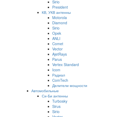
Sirio
President
КВ, УКВ антенны
Motorola
Diamond
Sirio
Opek
ANLI
Comet
Vector
AjetRays
Parus
Vertex Standard
Icom
Радиал
ComTech
Делители мощности
Автомобильные
Си-Би антенны
Turbosky
Sirus
Sirio
Vector