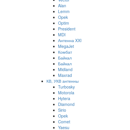
Alan
Lemm
Opek
Optim
President
MDI
Антенна XXI
MegaJet
Комбат
Байкал
Байкал
Midland
Maxrad
КВ, УКВ антенны
Turbosky
Motorola
Hytera
Diamond
Sirio
Opek
Comet
Yaesu