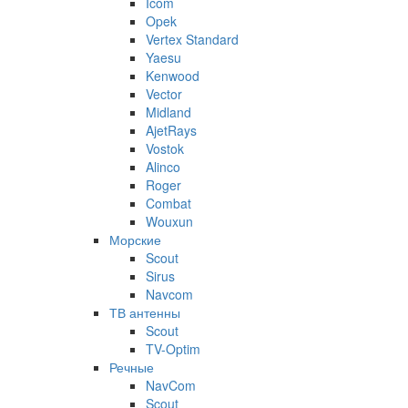
Icom
Opek
Vertex Standard
Yaesu
Kenwood
Vector
Midland
AjetRays
Vostok
Alinco
Roger
Combat
Wouxun
Морские
Scout
Sirus
Navcom
ТВ антенны
Scout
TV-Optim
Речные
NavCom
Scout