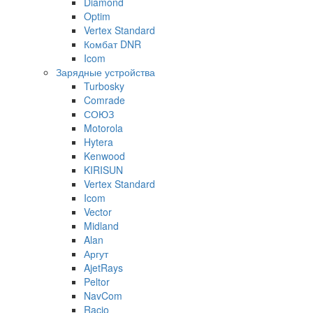
Diamond
Optim
Vertex Standard
Комбат DNR
Icom
Зарядные устройства
Turbosky
Comrade
СОЮЗ
Motorola
Hytera
Kenwood
KIRISUN
Vertex Standard
Icom
Vector
Midland
Alan
Аргут
AjetRays
Peltor
NavCom
Racio