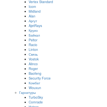
Vertex Standard
Icom
Midland
Alan
Аргут
AjetRays
Круиз
Байкал
Peltor
Racio
Linton
Связь
Vostok
Alinco
Roger
Baofeng
Security Force
Комбат
Wouxun
Гарнитуры
TurboSky
Comrade
Hytera