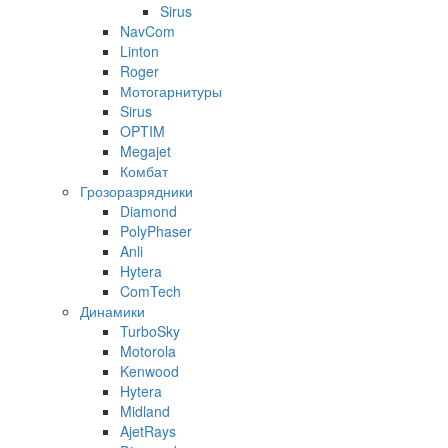
Sirus
NavCom
Linton
Roger
Мотогарнитуры
Sirus
OPTIM
Megajet
Комбат
Грозоразрядники
Diamond
PolyPhaser
Anli
Hytera
ComTech
Динамики
TurboSky
Motorola
Kenwood
Hytera
Midland
AjetRays