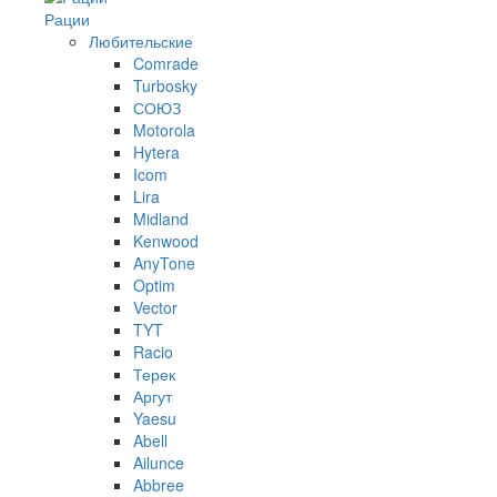
Рации
Любительские
Comrade
Turbosky
СОЮЗ
Motorola
Hytera
Icom
Lira
Midland
Kenwood
AnyTone
Optim
Vector
TYT
Racio
Терек
Аргут
Yaesu
Abell
Ailunce
Abbree