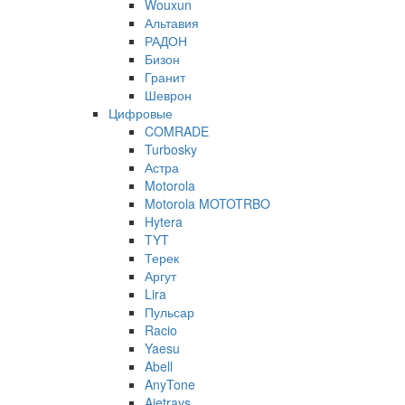
Wouxun
Альтавия
РАДОН
Бизон
Гранит
Шеврон
Цифровые
COMRADE
Turbosky
Астра
Motorola
Motorola MOTOTRBO
Hytera
TYT
Терек
Аргут
Lira
Пульсар
Racio
Yaesu
Abell
AnyTone
Ajetrays