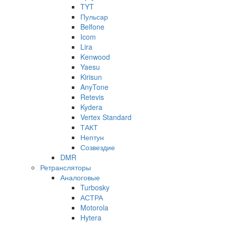
TYT
Пульсар
Belfone
Icom
Lira
Kenwood
Yaesu
Kirisun
AnyTone
Retevis
Kydera
Vertex Standard
ТАКТ
Нептун
Созвездие
DMR
Ретрансляторы
Аналоговые
Turbosky
АСТРА
Motorola
Hytera