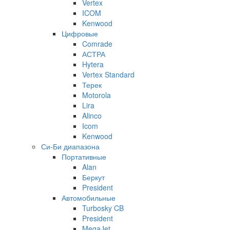
Vertex
ICOM
Kenwood
Цифровые
Comrade
АСТРА
Hytera
Vertex Standard
Терек
Motorola
Lira
Alinco
Icom
Kenwood
Си-Би диапазона
Портативные
Alan
Беркут
President
Автомобильные
Turbosky CB
President
MegaJet