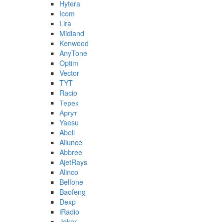
Hytera
Icom
Lira
Midland
Kenwood
AnyTone
Optim
Vector
TYT
Racio
Терек
Аргут
Yaesu
Abell
Ailunce
Abbree
AjetRays
Alinco
Belfone
Baofeng
Dexp
iRadio
Joker