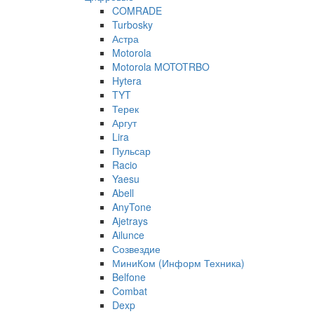
COMRADE
Turbosky
Астра
Motorola
Motorola MOTOTRBO
Hytera
TYT
Терек
Аргут
Lira
Пульсар
Racio
Yaesu
Abell
AnyTone
Ajetrays
Ailunce
Созвездие
МиниКом (Информ Техника)
Belfone
Combat
Dexp