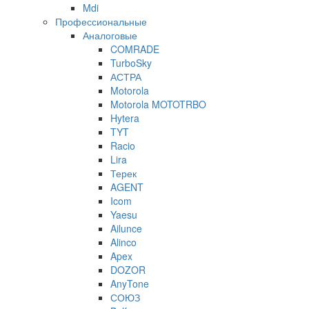
Mdi
Профессиональные
Аналоговые
COMRADE
TurboSky
АСТРА
Motorola
Motorola MOTOTRBO
Hytera
TYT
Racio
Lira
Терек
AGENT
Icom
Yaesu
Ailunce
Alinco
Apex
DOZOR
AnyTone
СОЮЗ