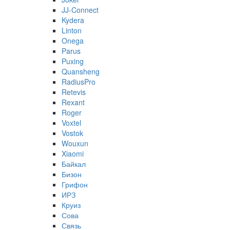
JJ-Connect
Kydera
Linton
Onega
Parus
Puxing
Quansheng
RadiusPro
Retevis
Rexant
Roger
Voxtel
Vostok
Wouxun
Xiaomi
Байкал
Бизон
Грифон
ИРЗ
Круиз
Сова
Связь