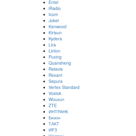
Entel
iRadio
Icom
Joker
Kenwood
Kirisun
Kydera
Lira
Linton
Puxing
Quansheng
Retevis
Rexant
Sepura
Vertex Standard
Vostok
Wouxun
ZTE
ИНТРАНК
Бизон
ТАКТ
ИРЗ
Шеврон