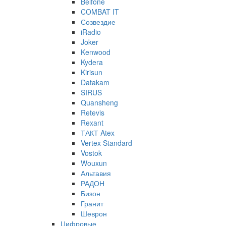
Belfone
COMBAT IT
Созвездие
iRadio
Joker
Kenwood
Kydera
Kirisun
Datakam
SIRUS
Quansheng
Retevis
Rexant
ТАКТ Atex
Vertex Standard
Vostok
Wouxun
Альтавия
РАДОН
Бизон
Гранит
Шеврон
Цифровые