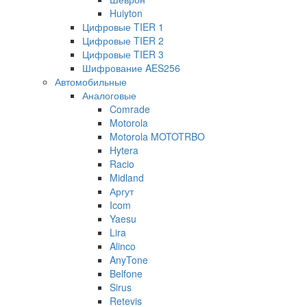
Huiyton
Цифровые TIER 1
Цифровые TIER 2
Цифровые TIER 3
Шифрование AES256
Автомобильные
Аналоговые
Comrade
Motorola
Motorola MOTOTRBO
Hytera
Racio
Midland
Аргут
Icom
Yaesu
Lira
Alinco
AnyTone
Belfone
Sirus
Retevis