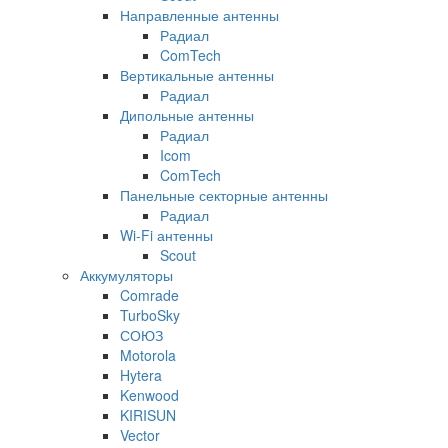
Направленные антенны
Радиал
ComTech
Вертикальные антенны
Радиал
Дипольные антенны
Радиал
Icom
ComTech
Панельные секторные антенны
Радиал
Wi-Fi антенны
Scout
Аккумуляторы
Comrade
TurboSky
СОЮЗ
Motorola
Hytera
Kenwood
KIRISUN
Vector