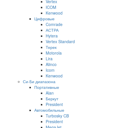
Vertex
ICOM
Kenwood
Цифровые
Comrade
АСТРА
Hytera
Vertex Standard
Терек
Motorola
Lira
Alinco
Icom
Kenwood
Си-Би диапазона
Портативные
Alan
Беркут
President
Автомобильные
Turbosky CB
President
MegaJet