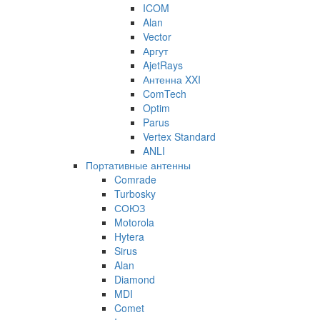
ICOM
Alan
Vector
Аргут
AjetRays
Антенна XXI
ComTech
Optim
Parus
Vertex Standard
ANLI
Портативные антенны
Comrade
Turbosky
СОЮЗ
Motorola
Hytera
Sirus
Alan
Diamond
MDI
Comet