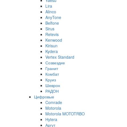
Yaesu
Lira
Alinco
AnyTone
Belfone
Sirus
Retevis
Kenwood
Kirisun
Kydera
Vertex Standard
Созвездие
Гранит
Комбат
Круиз
Шеврон
РАДОН
Цифровые
Comrade
Motorola
Motorola MOTOTRBO
Hytera
Аргут