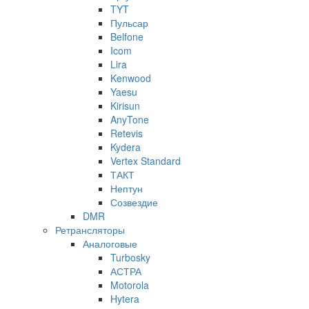
TYT
Пульсар
Belfone
Icom
Lira
Kenwood
Yaesu
Kirisun
AnyTone
Retevis
Kydera
Vertex Standard
ТАКТ
Нептун
Созвездие
DMR
Ретрансляторы
Аналоговые
Turbosky
АСТРА
Motorola
Hytera