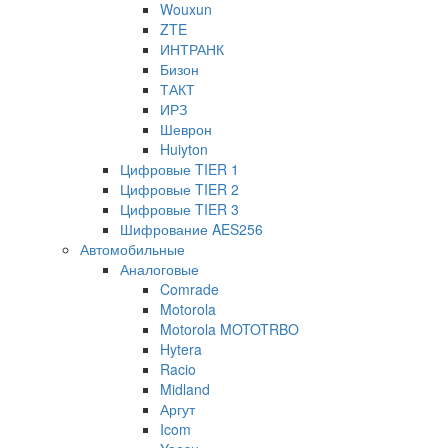
Wouxun
ZTE
ИНТРАНК
Бизон
ТАКТ
ИРЗ
Шеврон
Huiyton
Цифровые TIER 1
Цифровые TIER 2
Цифровые TIER 3
Шифрование AES256
Автомобильные
Аналоговые
Comrade
Motorola
Motorola MOTOTRBO
Hytera
Racio
Midland
Аргут
Icom