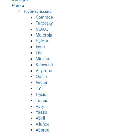
Рации
Любительские
Comrade
Turbosky
СОЮЗ
Motorola
Hytera
Icom
Lira
Midland
Kenwood
AnyTone
Optim
Vector
TYT
Racio
Терек
Аргут
Yaesu
Abell
Ailunce
Abbree