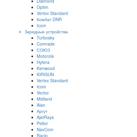
Diamond
Optim
Vertex Standard
Комбат DNR
Icom
Зарядные устройства
Turbosky
Comrade
СОЮЗ
Motorola
Hytera
Kenwood
KIRISUN
Vertex Standard
Icom
Vector
Midland
Alan
Аргут
AjetRays
Peltor
NavCom
Racio