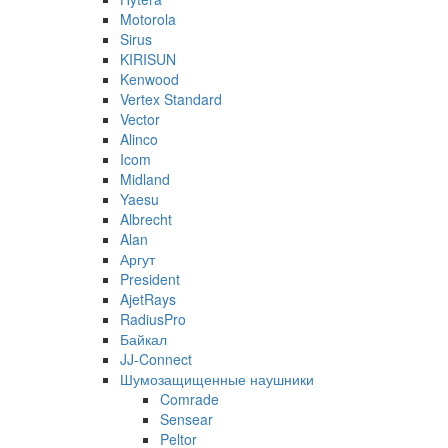
Motorola
Sirus
KIRISUN
Kenwood
Vertex Standard
Vector
Alinco
Icom
Midland
Yaesu
Albrecht
Alan
Аргут
President
AjetRays
RadiusPro
Байкал
JJ-Connect
Шумозащищенные наушники
Comrade
Sensear
Peltor