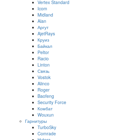
Vertex Standard
Icom
Midland
Alan
Аргут
AjetRays
Круиз
Байкал
Peltor
Racio
Linton
Связь
Vostok
Alinco
Roger
Baofeng
Security Force
Комбат
Wouxun
Гарнитуры
TurboSky
Comrade
Hytera