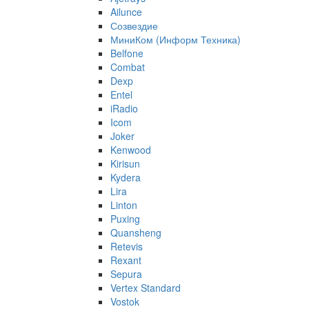
Ailunce
Созвездие
МиниКом (Информ Техника)
Belfone
Combat
Dexp
Entel
iRadio
Icom
Joker
Kenwood
Kirisun
Kydera
Lira
Linton
Puxing
Quansheng
Retevis
Rexant
Sepura
Vertex Standard
Vostok