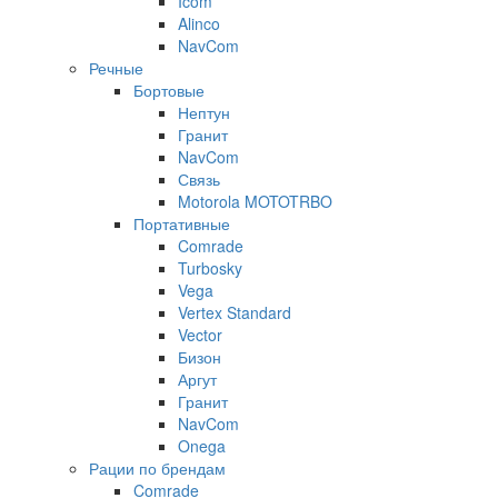
Icom
Alinco
NavCom
Речные
Бортовые
Нептун
Гранит
NavCom
Связь
Motorola MOTOTRBO
Портативные
Comrade
Turbosky
Vega
Vertex Standard
Vector
Бизон
Аргут
Гранит
NavCom
Onega
Рации по брендам
Comrade