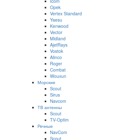
Icom
Opek
Vertex Standard
Yaesu
Kenwood
Vector
Midland
AjetRays
Vostok
Alinco
Roger
Combat
Wouxun
Морские
Scout
Sirus
Navcom
ТВ антенны
Scout
TV-Optim
Речные
NavCom
Scout