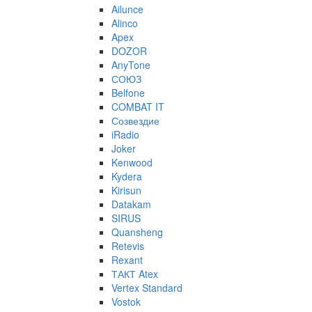
Ailunce
Alinco
Apex
DOZOR
AnyTone
СОЮЗ
Belfone
COMBAT IT
Созвездие
iRadio
Joker
Kenwood
Kydera
Kirisun
Datakam
SIRUS
Quansheng
Retevis
Rexant
ТАКТ Atex
Vertex Standard
Vostok