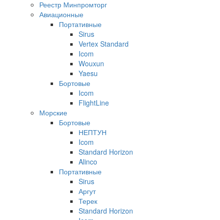
Реестр Минпромторг
Авиационные
Портативные
Sirus
Vertex Standard
Icom
Wouxun
Yaesu
Бортовые
Icom
FlightLine
Морские
Бортовые
НЕПТУН
Icom
Standard Horizon
Alinco
Портативные
Sirus
Аргут
Терек
Standard Horizon