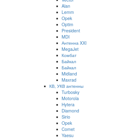
Alan
Lemm
Opek
Optim
President
MDI
Антенна XXI
MegaJet
Комбат
Байкал
Байкал
Midland
Maxrad
КВ, УКВ антенны
Turbosky
Motorola
Hytera
Diamond
Sirio
Opek
Comet
Yaesu