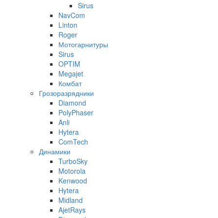
Sirus
NavCom
Linton
Roger
Мотогарнитуры
Sirus
OPTIM
Megajet
Комбат
Грозоразрядники
Diamond
PolyPhaser
Anli
Hytera
ComTech
Динамики
TurboSky
Motorola
Kenwood
Hytera
Midland
AjetRays