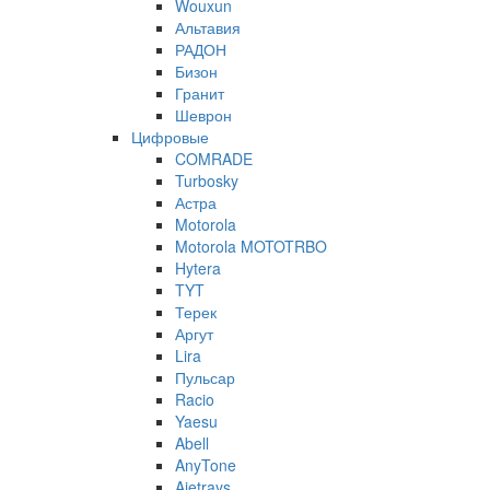
Wouxun
Альтавия
РАДОН
Бизон
Гранит
Шеврон
Цифровые
COMRADE
Turbosky
Астра
Motorola
Motorola MOTOTRBO
Hytera
TYT
Терек
Аргут
Lira
Пульсар
Racio
Yaesu
Abell
AnyTone
Ajetrays