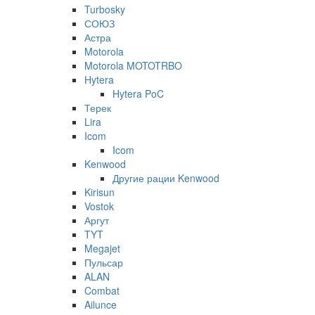
Turbosky
СОЮЗ
Астра
Motorola
Motorola MOTOTRBO
Hytera
Hytera PoC
Терек
Lira
Icom
Icom
Kenwood
Другие рации Kenwood
Kirisun
Vostok
Аргут
TYT
Megajet
Пульсар
ALAN
Combat
Ailunce