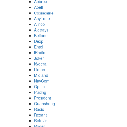
Abbree
Abell
Созвездие
AnyTone
Alinco
Ajetrays
Belfone
Dexp
Entel
iRadio
Joker
Kydera
Linton
Midland
NavCom
Optim
Puxing
President
Quansheng
Racio
Rexant
Retevis
Roger