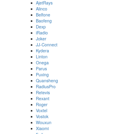
AjetRays
Alinco
Belfone
Baofeng
Dexp
iRadio
Joker
JJ-Connect
Kydera
Linton
Onega
Parus
Puxing
Quansheng
RadiusPro
Retevis
Rexant
Roger
Voxtel
Vostok
Wouxun
Xiaomi