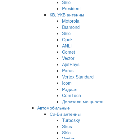
Sirio
President
КВ, УКВ антенны
Motorola
Diamond
Sirio
Opek
ANLI
Comet
Vector
AjetRays
Parus
Vertex Standard
Icom
Радиал
ComTech
Делители мощности
Автомобильные
Си-Би антенны
Turbosky
Sirus
Sirio
Vector