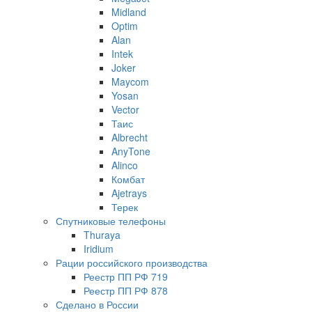
Midland
Optim
Alan
Intek
Joker
Maycom
Yosan
Vector
Таис
Albrecht
AnyTone
Alinco
Комбат
Ajetrays
Терек
Спутниковые телефоны
Thuraya
Iridium
Рации российского производства
Реестр ПП РФ 719
Реестр ПП РФ 878
Сделано в России