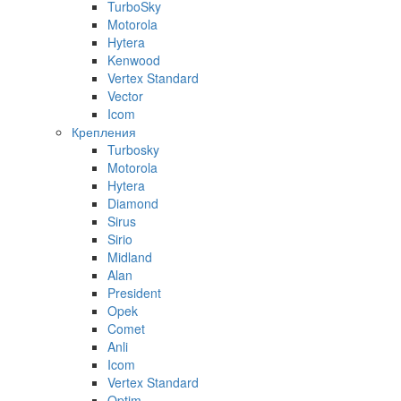
TurboSky
Motorola
Hytera
Kenwood
Vertex Standard
Vector
Icom
Крепления
Turbosky
Motorola
Hytera
Diamond
Sirus
Sirio
Midland
Alan
President
Opek
Comet
Anli
Icom
Vertex Standard
Optim