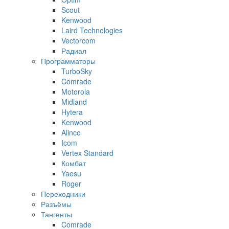
Scout
Kenwood
Laird Technologies
Vectorcom
Радиал
Программаторы
TurboSky
Comrade
Motorola
Midland
Hytera
Kenwood
Alinco
Icom
Vertex Standard
Комбат
Yaesu
Roger
Переходники
Разъёмы
Тангенты
Comrade