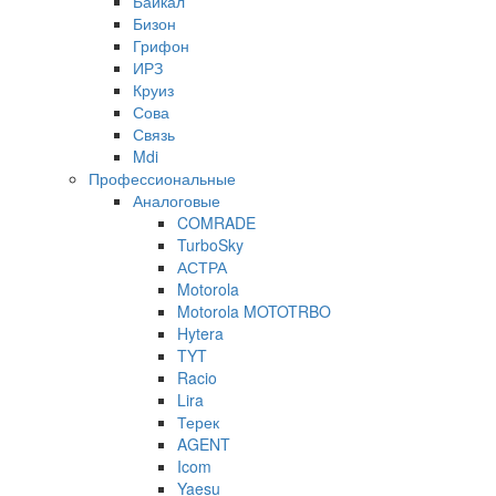
Байкал
Бизон
Грифон
ИРЗ
Круиз
Сова
Связь
Mdi
Профессиональные
Аналоговые
COMRADE
TurboSky
АСТРА
Motorola
Motorola MOTOTRBO
Hytera
TYT
Racio
Lira
Терек
AGENT
Icom
Yaesu