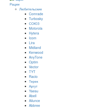
Рации
Любительские
Comrade
Turbosky
СОЮЗ
Motorola
Hytera
Icom
Lira
Midland
Kenwood
AnyTone
Optim
Vector
TYT
Racio
Терек
Аргут
Yaesu
Abell
Ailunce
Abbree