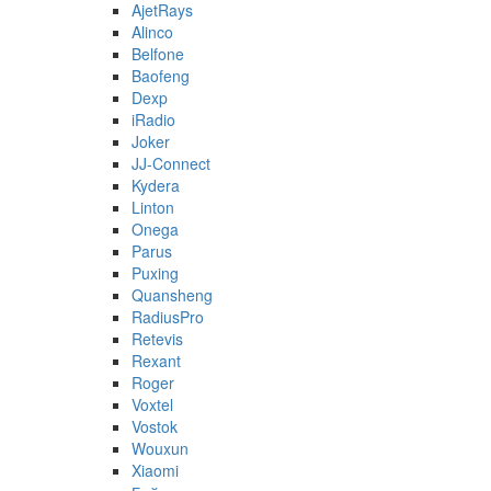
AjetRays
Alinco
Belfone
Baofeng
Dexp
iRadio
Joker
JJ-Connect
Kydera
Linton
Onega
Parus
Puxing
Quansheng
RadiusPro
Retevis
Rexant
Roger
Voxtel
Vostok
Wouxun
Xiaomi