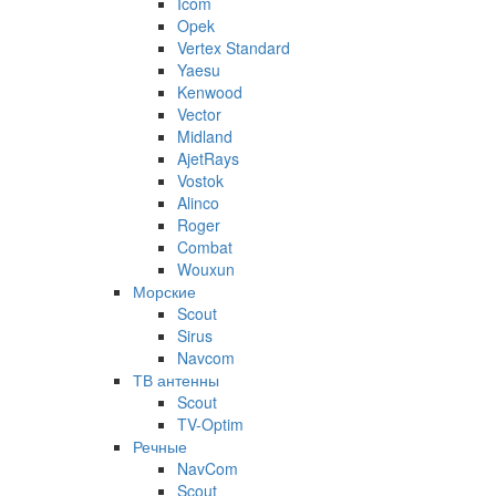
Icom
Opek
Vertex Standard
Yaesu
Kenwood
Vector
Midland
AjetRays
Vostok
Alinco
Roger
Combat
Wouxun
Морские
Scout
Sirus
Navcom
ТВ антенны
Scout
TV-Optim
Речные
NavCom
Scout