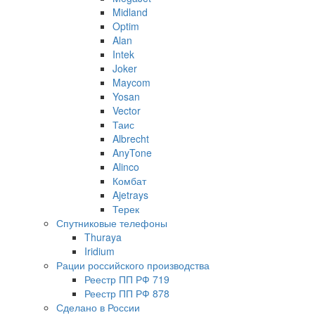
Midland
Optim
Alan
Intek
Joker
Maycom
Yosan
Vector
Таис
Albrecht
AnyTone
Alinco
Комбат
Ajetrays
Терек
Спутниковые телефоны
Thuraya
Iridium
Рации российского производства
Реестр ПП РФ 719
Реестр ПП РФ 878
Сделано в России