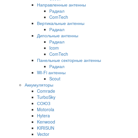
Направленные антенны
Радиал
ComTech
Вертикальные антенны
Радиал
Дипольные антенны
Радиал
Icom
ComTech
Панельные секторные антенны
Радиал
Wi-Fi антенны
Scout
Аккумуляторы
Comrade
TurboSky
СОЮЗ
Motorola
Hytera
Kenwood
KIRISUN
Vector