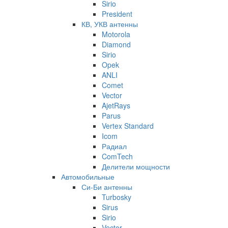
Sirio
President
КВ, УКВ антенны
Motorola
Diamond
Sirio
Opek
ANLI
Comet
Vector
AjetRays
Parus
Vertex Standard
Icom
Радиал
ComTech
Делители мощности
Автомобильные
Си-Би антенны
Turbosky
Sirus
Sirio
Vector