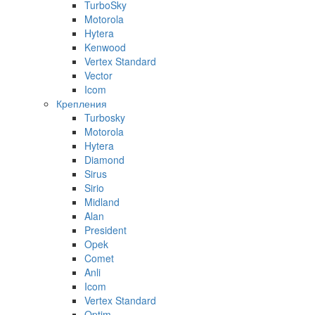
TurboSky
Motorola
Hytera
Kenwood
Vertex Standard
Vector
Icom
Крепления
Turbosky
Motorola
Hytera
Diamond
Sirus
Sirio
Midland
Alan
President
Opek
Comet
Anli
Icom
Vertex Standard
Optim