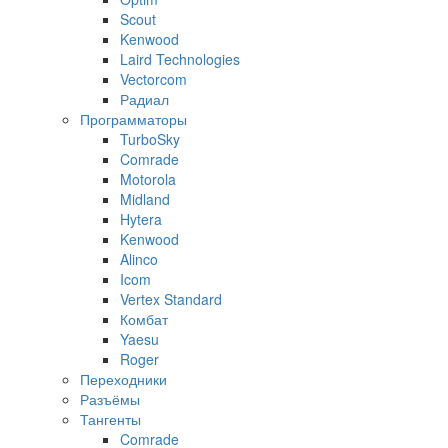
Scout
Kenwood
Laird Technologies
Vectorcom
Радиал
Программаторы
TurboSky
Comrade
Motorola
Midland
Hytera
Kenwood
Alinco
Icom
Vertex Standard
Комбат
Yaesu
Roger
Переходники
Разъёмы
Тангенты
Comrade