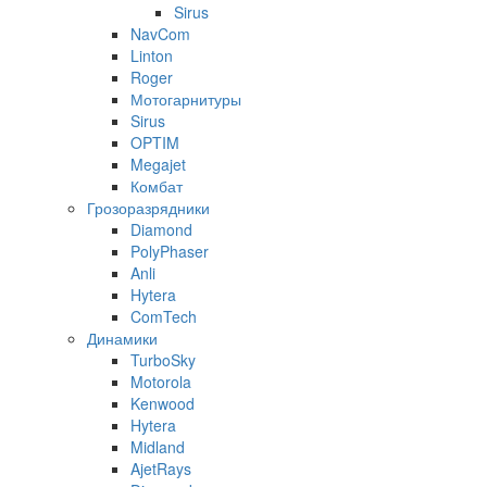
Sirus
NavCom
Linton
Roger
Мотогарнитуры
Sirus
OPTIM
Megajet
Комбат
Грозоразрядники
Diamond
PolyPhaser
Anli
Hytera
ComTech
Динамики
TurboSky
Motorola
Kenwood
Hytera
Midland
AjetRays