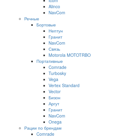
Icom
Alinco
NavCom
Речные
Бортовые
Нептун
Гранит
NavCom
Связь
Motorola MOTOTRBO
Портативные
Comrade
Turbosky
Vega
Vertex Standard
Vector
Бизон
Аргут
Гранит
NavCom
Onega
Рации по брендам
Comrade