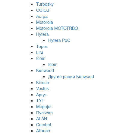
Turbosky
СОЮЗ
Астра
Motorola
Motorola MOTOTRBO
Hytera
Hytera PoC
Терек
Lira
Icom
Icom
Kenwood
Другие рации Kenwood
Kirisun
Vostok
Аргут
TYT
Megajet
Пульсар
ALAN
Combat
Ailunce