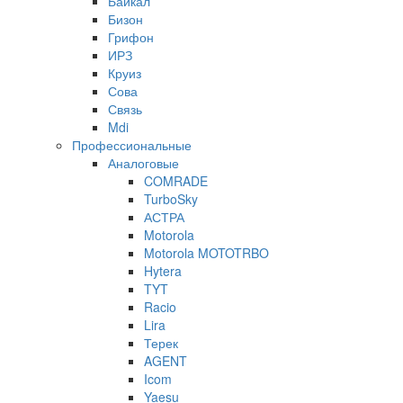
Байкал
Бизон
Грифон
ИРЗ
Круиз
Сова
Связь
Mdi
Профессиональные
Аналоговые
COMRADE
TurboSky
АСТРА
Motorola
Motorola MOTOTRBO
Hytera
TYT
Racio
Lira
Терек
AGENT
Icom
Yaesu