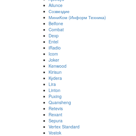
Ailunce
Созвездие
МиниКом (Информ Техника)
Belfone
Combat
Dexp
Entel
iRadio
Icom
Joker
Kenwood
Kirisun
Kydera
Lira
Linton
Puxing
Quansheng
Retevis
Rexant
Sepura
Vertex Standard
Vostok