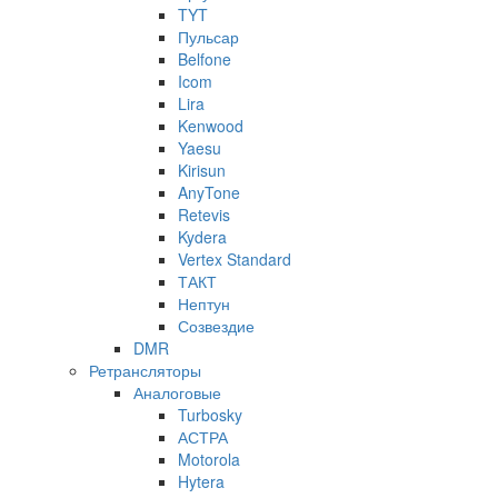
TYT
Пульсар
Belfone
Icom
Lira
Kenwood
Yaesu
Kirisun
AnyTone
Retevis
Kydera
Vertex Standard
ТАКТ
Нептун
Созвездие
DMR
Ретрансляторы
Аналоговые
Turbosky
АСТРА
Motorola
Hytera