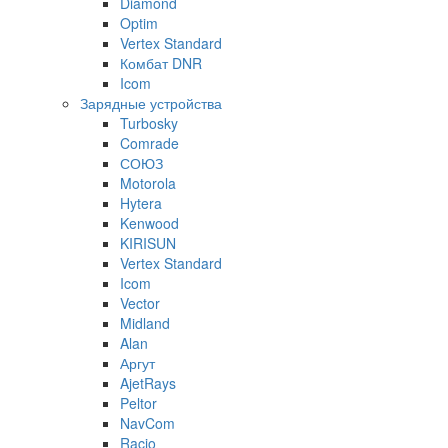
Diamond
Optim
Vertex Standard
Комбат DNR
Icom
Зарядные устройства
Turbosky
Comrade
СОЮЗ
Motorola
Hytera
Kenwood
KIRISUN
Vertex Standard
Icom
Vector
Midland
Alan
Аргут
AjetRays
Peltor
NavCom
Racio