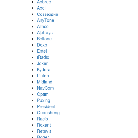
Abbree
Abell
Созвездие
AnyTone
Alinco
Ajetrays
Belfone
Dexp
Entel
iRadio
Joker
Kydera
Linton
Midland
NavCom
Optim
Puxing
President
Quansheng
Racio
Rexant
Retevis
Roger