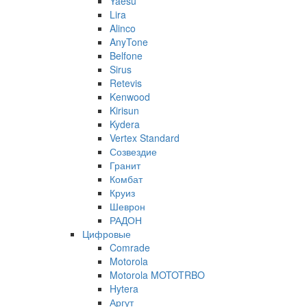
Yaesu
Lira
Alinco
AnyTone
Belfone
Sirus
Retevis
Kenwood
Kirisun
Kydera
Vertex Standard
Созвездие
Гранит
Комбат
Круиз
Шеврон
РАДОН
Цифровые
Comrade
Motorola
Motorola MOTOTRBO
Hytera
Аргут