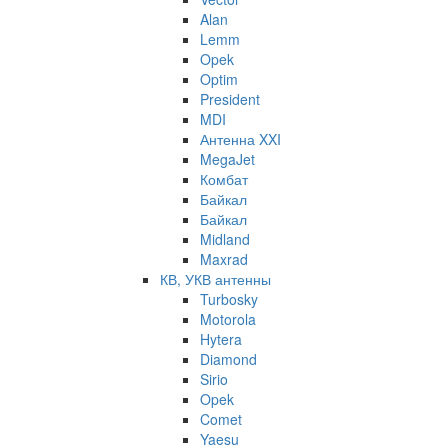
Alan
Lemm
Opek
Optim
President
MDI
Антенна XXI
MegaJet
Комбат
Байкал
Байкал
Midland
Maxrad
КВ, УКВ антенны
Turbosky
Motorola
Hytera
Diamond
Sirio
Opek
Comet
Yaesu