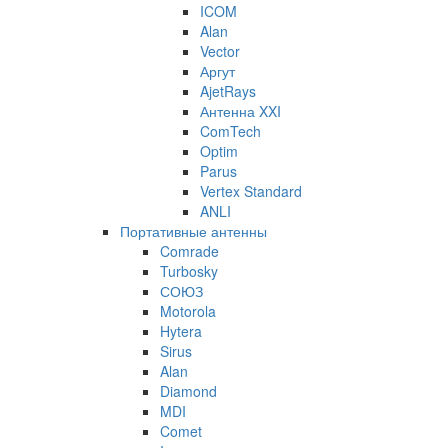
ICOM
Alan
Vector
Аргут
AjetRays
Антенна XXI
ComTech
Optim
Parus
Vertex Standard
ANLI
Портативные антенны
Comrade
Turbosky
СОЮЗ
Motorola
Hytera
Sirus
Alan
Diamond
MDI
Comet