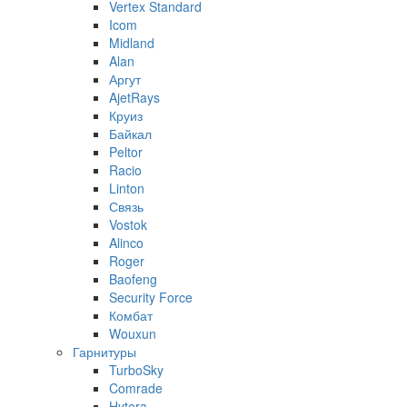
Vertex Standard
Icom
Midland
Alan
Аргут
AjetRays
Круиз
Байкал
Peltor
Racio
Linton
Связь
Vostok
Alinco
Roger
Baofeng
Security Force
Комбат
Wouxun
Гарнитуры
TurboSky
Comrade
Hytera