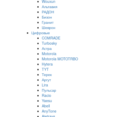
Wouxun
Альтавия
РАДОН
Бизон
Гранит
Шеврон
Цифровые
COMRADE
Turbosky
Астра
Motorola
Motorola MOTOTRBO
Hytera
TYT
Терек
Аргут
Lira
Пульсар
Racio
Yaesu
Abell
AnyTone
Ajetrays