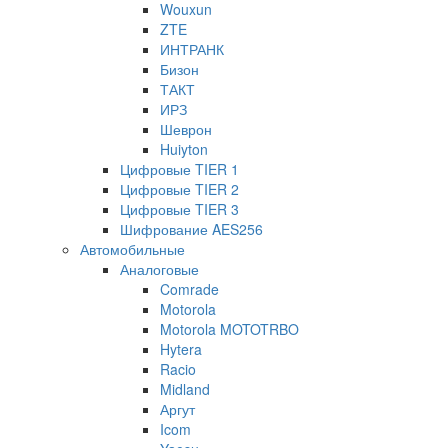
Wouxun
ZTE
ИНТРАНК
Бизон
ТАКТ
ИРЗ
Шеврон
Huiyton
Цифровые TIER 1
Цифровые TIER 2
Цифровые TIER 3
Шифрование AES256
Автомобильные
Аналоговые
Comrade
Motorola
Motorola MOTOTRBO
Hytera
Racio
Midland
Аргут
Icom