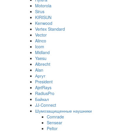
Motorola
Sirus
KIRISUN
Kenwood
Vertex Standard
Vector
Alinco
Icom
Midland
Yaesu
Albrecht
Alan
Аргут
President
AjetRays
RadiusPro
Байкал
JJ-Connect
Шумозащищенные наушники
Comrade
Sensear
Peltor