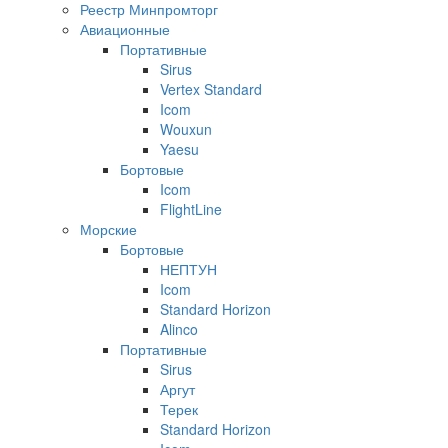
Реестр Минпромторг
Авиационные
Портативные
Sirus
Vertex Standard
Icom
Wouxun
Yaesu
Бортовые
Icom
FlightLine
Морские
Бортовые
НЕПТУН
Icom
Standard Horizon
Alinco
Портативные
Sirus
Аргут
Терек
Standard Horizon