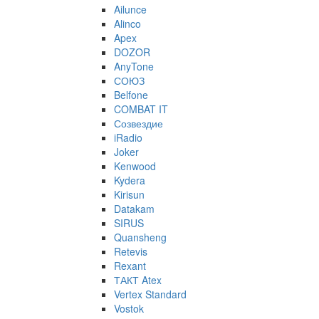
Ailunce
Alinco
Apex
DOZOR
AnyTone
СОЮЗ
Belfone
COMBAT IT
Созвездие
iRadio
Joker
Kenwood
Kydera
Kirisun
Datakam
SIRUS
Quansheng
Retevis
Rexant
ТАКТ Atex
Vertex Standard
Vostok