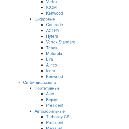
Vertex
ICOM
Kenwood
Цифровые
Comrade
АСТРА
Hytera
Vertex Standard
Терек
Motorola
Lira
Alinco
Icom
Kenwood
Си-Би диапазона
Портативные
Alan
Беркут
President
Автомобильные
Turbosky CB
President
MegaJet