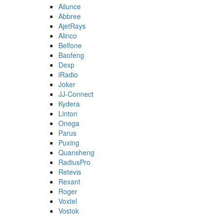
Ailunce
Abbree
AjetRays
Alinco
Belfone
Baofeng
Dexp
iRadio
Joker
JJ-Connect
Kydera
Linton
Onega
Parus
Puxing
Quansheng
RadiusPro
Retevis
Rexant
Roger
Voxtel
Vostok