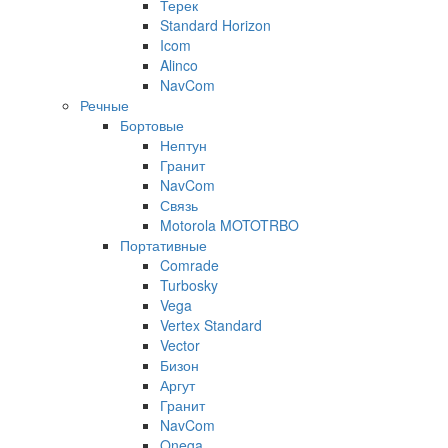
Терек
Standard Horizon
Icom
Alinco
NavCom
Речные
Бортовые
Нептун
Гранит
NavCom
Связь
Motorola MOTOTRBO
Портативные
Comrade
Turbosky
Vega
Vertex Standard
Vector
Бизон
Аргут
Гранит
NavCom
Onega