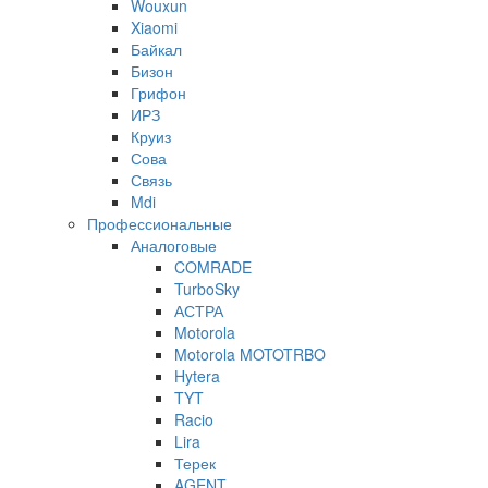
Wouxun
Xiaomi
Байкал
Бизон
Грифон
ИРЗ
Круиз
Сова
Связь
Mdi
Профессиональные
Аналоговые
COMRADE
TurboSky
АСТРА
Motorola
Motorola MOTOTRBO
Hytera
TYT
Racio
Lira
Терек
AGENT