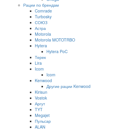
Рации по брендам
Comrade
Turbosky
СОЮЗ
Астра
Motorola
Motorola MOTOTRBO
Hytera
Hytera PoC
Терек
Lira
Icom
Icom
Kenwood
Другие рации Kenwood
Kirisun
Vostok
Аргут
TYT
Megajet
Пульсар
ALAN