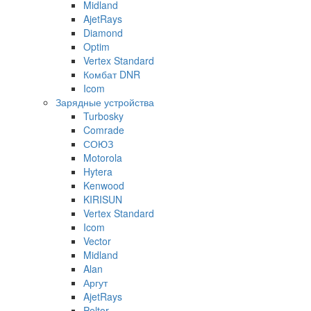
Midland
AjetRays
Diamond
Optim
Vertex Standard
Комбат DNR
Icom
Зарядные устройства
Turbosky
Comrade
СОЮЗ
Motorola
Hytera
Kenwood
KIRISUN
Vertex Standard
Icom
Vector
Midland
Alan
Аргут
AjetRays
Peltor