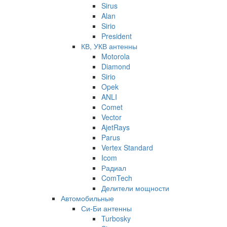
Sirus
Alan
Sirio
President
КВ, УКВ антенны
Motorola
Diamond
Sirio
Opek
ANLI
Comet
Vector
AjetRays
Parus
Vertex Standard
Icom
Радиал
ComTech
Делители мощности
Автомобильные
Си-Би антенны
Turbosky