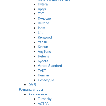
Hytera
Аргут
TYT
Пульсар
Belfone
Icom
Lira
Kenwood
Yaesu
Kirisun
AnyTone
Retevis
Kydera
Vertex Standard
ТАКТ
Нептун
Созвездие
DMR
Ретрансляторы
Аналоговые
Turbosky
АСТРА