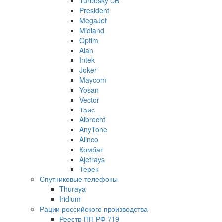
Turbosky CB
President
MegaJet
Midland
Optim
Alan
Intek
Joker
Maycom
Yosan
Vector
Таис
Albrecht
AnyTone
Alinco
Комбат
Ajetrays
Терек
Спутниковые телефоны
Thuraya
Iridium
Рации российского производства
Реестр ПП РФ 719