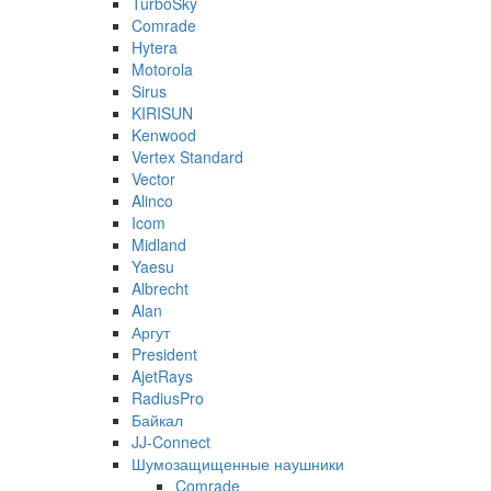
TurboSky
Comrade
Hytera
Motorola
Sirus
KIRISUN
Kenwood
Vertex Standard
Vector
Alinco
Icom
Midland
Yaesu
Albrecht
Alan
Аргут
President
AjetRays
RadiusPro
Байкал
JJ-Connect
Шумозащищенные наушники
Comrade