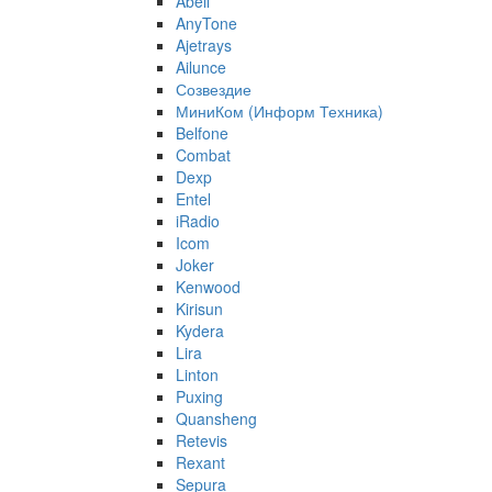
Abell
AnyTone
Ajetrays
Ailunce
Созвездие
МиниКом (Информ Техника)
Belfone
Combat
Dexp
Entel
iRadio
Icom
Joker
Kenwood
Kirisun
Kydera
Lira
Linton
Puxing
Quansheng
Retevis
Rexant
Sepura