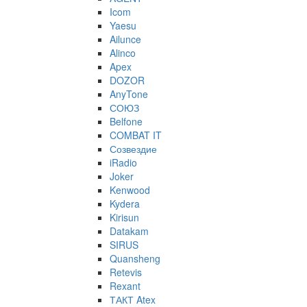
Icom
Yaesu
Ailunce
Alinco
Apex
DOZOR
AnyTone
СОЮЗ
Belfone
COMBAT IT
Созвездие
iRadio
Joker
Kenwood
Kydera
Kirisun
Datakam
SIRUS
Quansheng
Retevis
Rexant
ТАКТ Atex