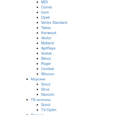
MDI
Comet
Icom
Opek
Vertex Standard
Yaesu
Kenwood
Vector
Midland
AjetRays
Vostok
Alinco
Roger
Combat
Wouxun
Морские
Scout
Sirus
Navcom
ТВ антенны
Scout
TV-Optim
Речные