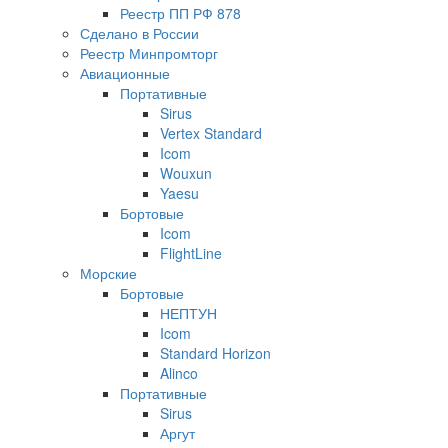
Реестр ПП РФ 878
Сделано в России
Реестр Минпромторг
Авиационные
Портативные
Sirus
Vertex Standard
Icom
Wouxun
Yaesu
Бортовые
Icom
FlightLine
Морские
Бортовые
НЕПТУН
Icom
Standard Horizon
Alinco
Портативные
Sirus
Аргут