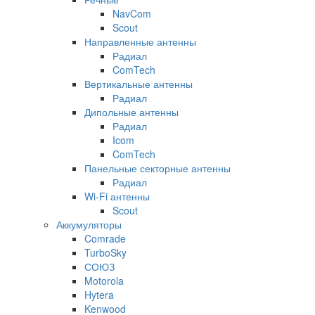
NavCom
Scout
Направленные антенны
Радиал
ComTech
Вертикальные антенны
Радиал
Дипольные антенны
Радиал
Icom
ComTech
Панельные секторные антенны
Радиал
Wi-Fi антенны
Scout
Аккумуляторы
Comrade
TurboSky
СОЮЗ
Motorola
Hytera
Kenwood