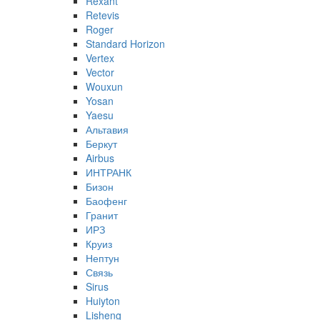
Rexant
Retevis
Roger
Standard Horizon
Vertex
Vector
Wouxun
Yosan
Yaesu
Альтавия
Беркут
Airbus
ИНТРАНК
Бизон
Баофенг
Гранит
ИРЗ
Круиз
Нептун
Связь
Sirus
Huiyton
Lisheng