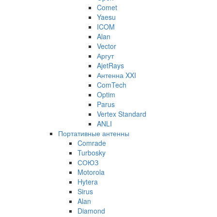
Comet
Yaesu
ICOM
Alan
Vector
Аргут
AjetRays
Антенна XXI
ComTech
Optim
Parus
Vertex Standard
ANLI
Портативные антенны
Comrade
Turbosky
СОЮЗ
Motorola
Hytera
Sirus
Alan
Diamond