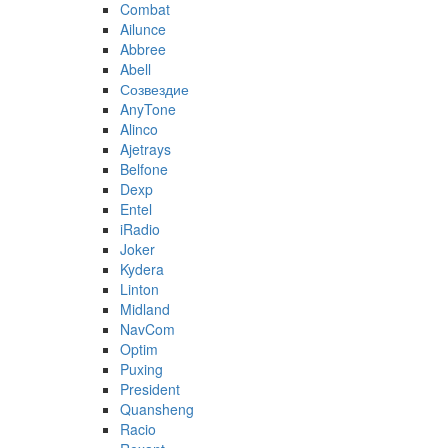
Combat
Ailunce
Abbree
Abell
Созвездие
AnyTone
Alinco
Ajetrays
Belfone
Dexp
Entel
iRadio
Joker
Kydera
Linton
Midland
NavCom
Optim
Puxing
President
Quansheng
Racio