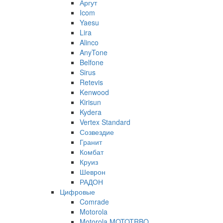
Аргут
Icom
Yaesu
Lira
Alinco
AnyTone
Belfone
Sirus
Retevis
Kenwood
Kirisun
Kydera
Vertex Standard
Созвездие
Гранит
Комбат
Круиз
Шеврон
РАДОН
Цифровые
Comrade
Motorola
Motorola MOTOTRBO