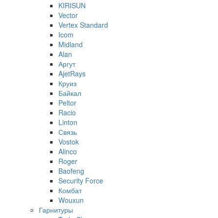
KIRISUN
Vector
Vertex Standard
Icom
Midland
Alan
Аргут
AjetRays
Круиз
Байкал
Peltor
Racio
Linton
Связь
Vostok
Alinco
Roger
Baofeng
Security Force
Комбат
Wouxun
Гарнитуры