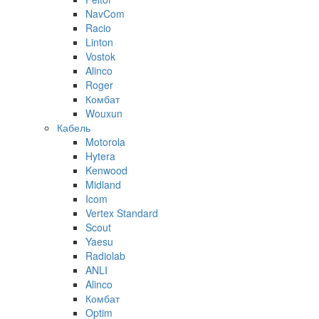
NavCom
Racio
Linton
Vostok
Alinco
Roger
Комбат
Wouxun
Кабель
Motorola
Hytera
Kenwood
Midland
Icom
Vertex Standard
Scout
Yaesu
Radiolab
ANLI
Alinco
Комбат
Optim