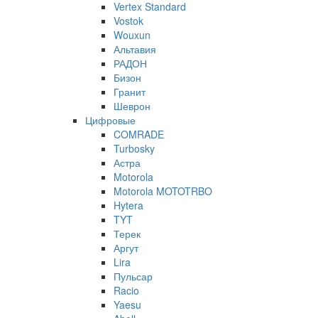
Vertex Standard
Vostok
Wouxun
Альтавия
РАДОН
Бизон
Гранит
Шеврон
Цифровые
COMRADE
Turbosky
Астра
Motorola
Motorola MOTOTRBO
Hytera
TYT
Терек
Аргут
Lira
Пульсар
Racio
Yaesu