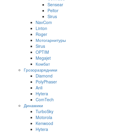
Sensear
Peltor
Sirus
NavCom
Linton
Roger
Мотогарнитуры
Sirus
OPTIM
Megajet
Комбат
Грозоразрядники
Diamond
PolyPhaser
Anli
Hytera
ComTech
Динамики
TurboSky
Motorola
Kenwood
Hytera