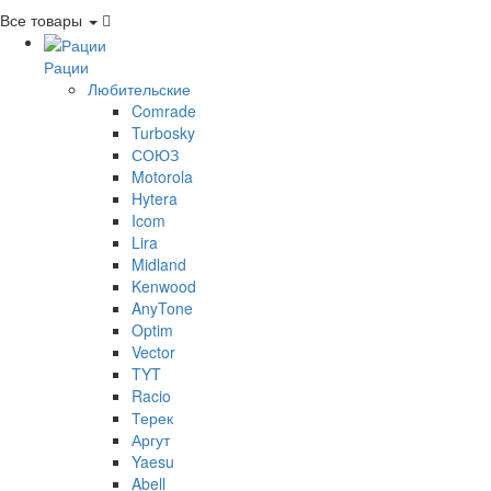
Все товары
Рации
Любительские
Comrade
Turbosky
СОЮЗ
Motorola
Hytera
Icom
Lira
Midland
Kenwood
AnyTone
Optim
Vector
TYT
Racio
Терек
Аргут
Yaesu
Abell