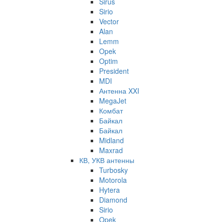
Sirus
Sirio
Vector
Alan
Lemm
Opek
Optim
President
MDI
Антенна XXI
MegaJet
Комбат
Байкал
Байкал
Midland
Maxrad
КВ, УКВ антенны
Turbosky
Motorola
Hytera
Diamond
Sirio
Opek