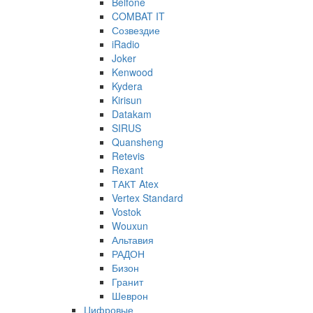
Belfone
COMBAT IT
Созвездие
iRadio
Joker
Kenwood
Kydera
Kirisun
Datakam
SIRUS
Quansheng
Retevis
Rexant
ТАКТ Atex
Vertex Standard
Vostok
Wouxun
Альтавия
РАДОН
Бизон
Гранит
Шеврон
Цифровые