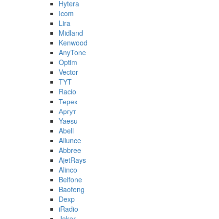
Hytera
Icom
Lira
Midland
Kenwood
AnyTone
Optim
Vector
TYT
Racio
Терек
Аргут
Yaesu
Abell
Ailunce
Abbree
AjetRays
Alinco
Belfone
Baofeng
Dexp
iRadio
Joker