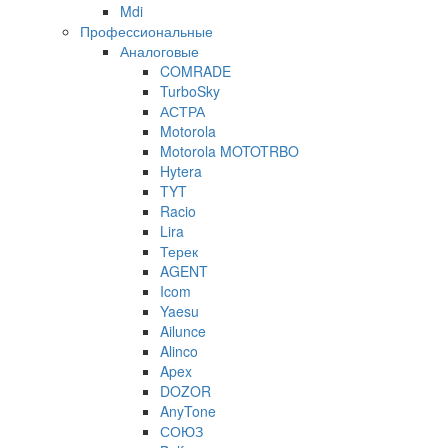
Mdi
Профессиональные
Аналоговые
COMRADE
TurboSky
АСТРА
Motorola
Motorola MOTOTRBO
Hytera
TYT
Racio
Lira
Терек
AGENT
Icom
Yaesu
Ailunce
Alinco
Apex
DOZOR
AnyTone
СОЮЗ