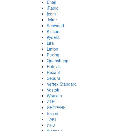
Entel
iRadio
Icom
Joker
Kenwood
Kirisun
Kydera
Lira
Linton
Puxing
Quansheng
Retevis
Rexant
Sepura
Vertex Standard
Vostok
Wouxun
ZTE
ИНТРАНК
Бизон
ТАКТ
ИРЗ
Шеврон