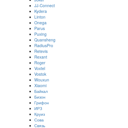
JJ-Connect
Kydera
Linton
Onega
Parus
Puxing
Quansheng
RadiusPro
Retevis
Rexant
Roger
Voxtel
Vostok
Wouxun
Xiaomi
Байкал
Бизон
Грифон
ИРЗ
Круиз
Сова
Связь