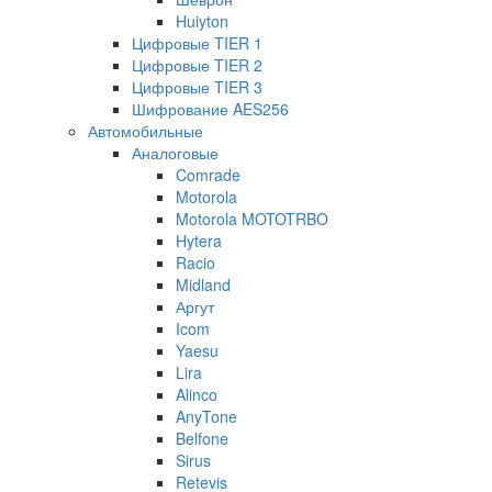
Huiyton
Цифровые TIER 1
Цифровые TIER 2
Цифровые TIER 3
Шифрование AES256
Автомобильные
Аналоговые
Comrade
Motorola
Motorola MOTOTRBO
Hytera
Racio
Midland
Аргут
Icom
Yaesu
Lira
Alinco
AnyTone
Belfone
Sirus
Retevis