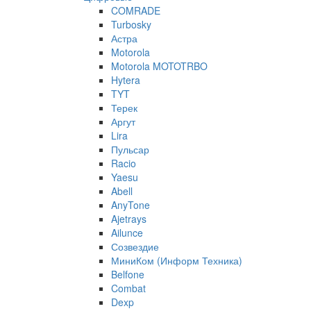
COMRADE
Turbosky
Астра
Motorola
Motorola MOTOTRBO
Hytera
TYT
Терек
Аргут
Lira
Пульсар
Racio
Yaesu
Abell
AnyTone
Ajetrays
Ailunce
Созвездие
МиниКом (Информ Техника)
Belfone
Combat
Dexp