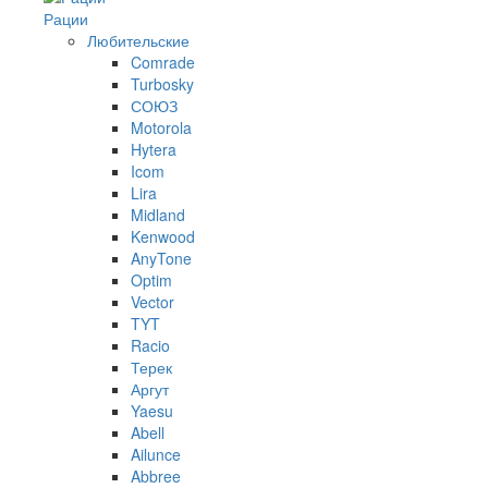
Рации
Любительские
Comrade
Turbosky
СОЮЗ
Motorola
Hytera
Icom
Lira
Midland
Kenwood
AnyTone
Optim
Vector
TYT
Racio
Терек
Аргут
Yaesu
Abell
Ailunce
Abbree