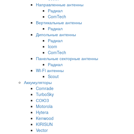
Направленные антенны
Радиал
ComTech
Вертикальные антенны
Радиал
Дипольные антенны
Радиал
Icom
ComTech
Панельные секторные антенны
Радиал
Wi-Fi антенны
Scout
Аккумуляторы
Comrade
TurboSky
СОЮЗ
Motorola
Hytera
Kenwood
KIRISUN
Vector