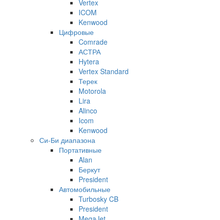
Vertex
ICOM
Kenwood
Цифровые
Comrade
АСТРА
Hytera
Vertex Standard
Терек
Motorola
Lira
Alinco
Icom
Kenwood
Си-Би диапазона
Портативные
Alan
Беркут
President
Автомобильные
Turbosky CB
President
MegaJet