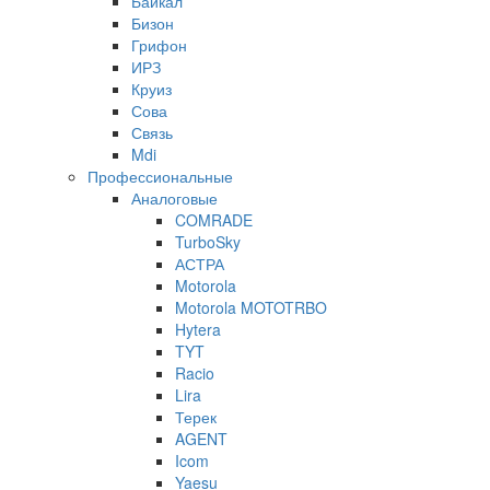
Байкал
Бизон
Грифон
ИРЗ
Круиз
Сова
Связь
Mdi
Профессиональные
Аналоговые
COMRADE
TurboSky
АСТРА
Motorola
Motorola MOTOTRBO
Hytera
TYT
Racio
Lira
Терек
AGENT
Icom
Yaesu