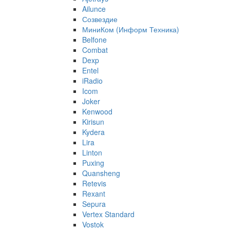
Ailunce
Созвездие
МиниКом (Информ Техника)
Belfone
Combat
Dexp
Entel
iRadio
Icom
Joker
Kenwood
Kirisun
Kydera
Lira
Linton
Puxing
Quansheng
Retevis
Rexant
Sepura
Vertex Standard
Vostok