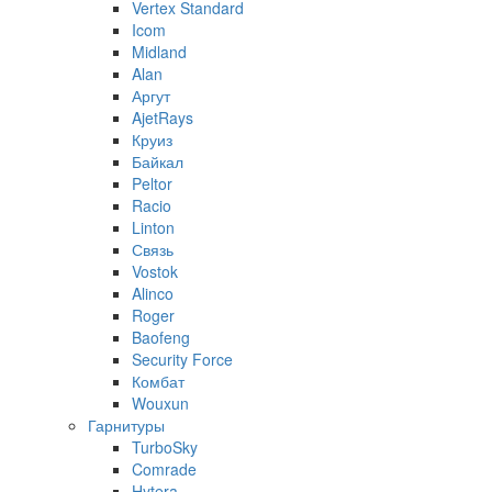
Vertex Standard
Icom
Midland
Alan
Аргут
AjetRays
Круиз
Байкал
Peltor
Racio
Linton
Связь
Vostok
Alinco
Roger
Baofeng
Security Force
Комбат
Wouxun
Гарнитуры
TurboSky
Comrade
Hytera