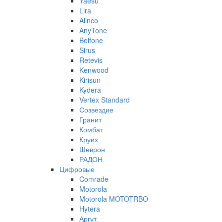
Yaesu
Lira
Alinco
AnyTone
Belfone
Sirus
Retevis
Kenwood
Kirisun
Kydera
Vertex Standard
Созвездие
Гранит
Комбат
Круиз
Шеврон
РАДОН
Цифровые
Comrade
Motorola
Motorola MOTOTRBO
Hytera
Аргут