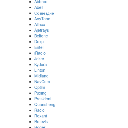
Abbree
Abell
Созвездие
AnyTone
Alinco
Ajetrays
Belfone
Dexp
Entel
iRadio
Joker
Kydera
Linton
Midland
NavCom
Optim
Puxing
President
Quansheng
Racio
Rexant
Retevis
Roger