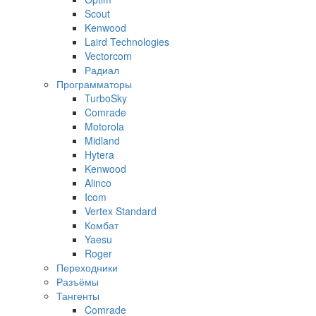
Scout
Kenwood
Laird Technologies
Vectorcom
Радиал
Программаторы
TurboSky
Comrade
Motorola
Midland
Hytera
Kenwood
Alinco
Icom
Vertex Standard
Комбат
Yaesu
Roger
Переходники
Разъёмы
Тангенты
Comrade