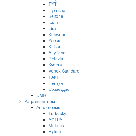
TYT
Пульсар
Belfone
Icom
Lira
Kenwood
Yaesu
Kirisun
AnyTone
Retevis
Kydera
Vertex Standard
ТАКТ
Нептун
Созвездие
DMR
Ретрансляторы
Аналоговые
Turbosky
АСТРА
Motorola
Hytera