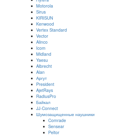
Motorola
Sirus
KIRISUN
Kenwood
Vertex Standard
Vector
Alinco
Icom
Midland
Yaesu
Albrecht
Alan
Аргут
President
AjetRays
RadiusPro
Байкал
JJ-Connect
Шумозащищенные наушники
Comrade
Sensear
Peltor