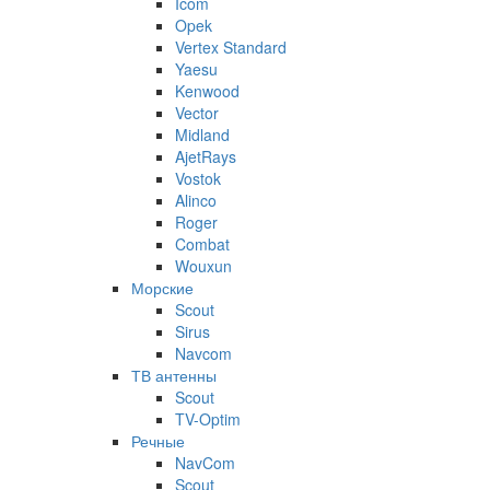
Icom
Opek
Vertex Standard
Yaesu
Kenwood
Vector
Midland
AjetRays
Vostok
Alinco
Roger
Combat
Wouxun
Морские
Scout
Sirus
Navcom
ТВ антенны
Scout
TV-Optim
Речные
NavCom
Scout