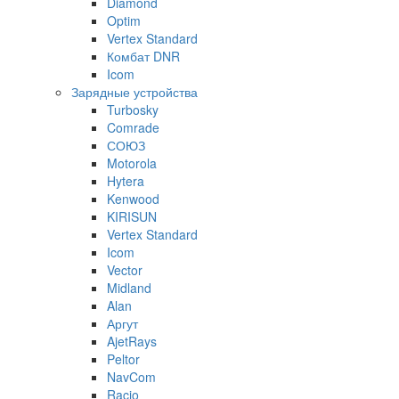
Diamond
Optim
Vertex Standard
Комбат DNR
Icom
Зарядные устройства
Turbosky
Comrade
СОЮЗ
Motorola
Hytera
Kenwood
KIRISUN
Vertex Standard
Icom
Vector
Midland
Alan
Аргут
AjetRays
Peltor
NavCom
Racio