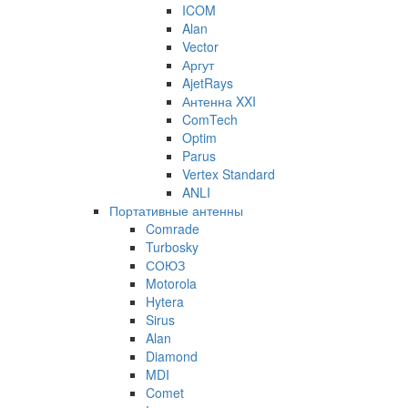
ICOM
Alan
Vector
Аргут
AjetRays
Антенна XXI
ComTech
Optim
Parus
Vertex Standard
ANLI
Портативные антенны
Comrade
Turbosky
СОЮЗ
Motorola
Hytera
Sirus
Alan
Diamond
MDI
Comet