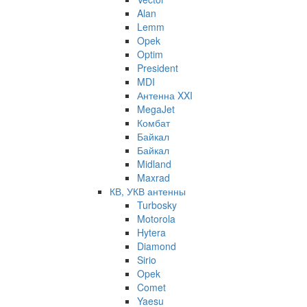
Alan
Lemm
Opek
Optim
President
MDI
Антенна XXI
MegaJet
Комбат
Байкал
Байкал
Midland
Maxrad
КВ, УКВ антенны
Turbosky
Motorola
Hytera
Diamond
Sirio
Opek
Comet
Yaesu