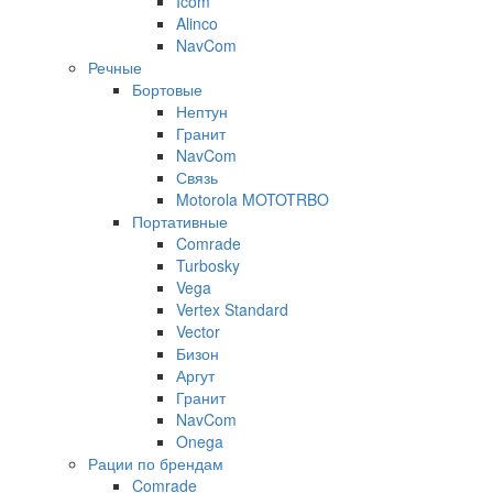
Icom
Alinco
NavCom
Речные
Бортовые
Нептун
Гранит
NavCom
Связь
Motorola MOTOTRBO
Портативные
Comrade
Turbosky
Vega
Vertex Standard
Vector
Бизон
Аргут
Гранит
NavCom
Onega
Рации по брендам
Comrade