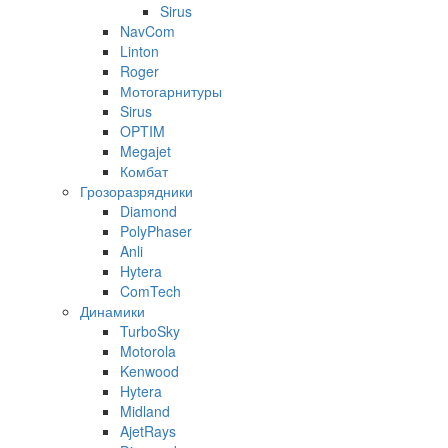
Sirus
NavCom
Linton
Roger
Мотогарнитуры
Sirus
OPTIM
Megajet
Комбат
Грозоразрядники
Diamond
PolyPhaser
Anli
Hytera
ComTech
Динамики
TurboSky
Motorola
Kenwood
Hytera
Midland
AjetRays