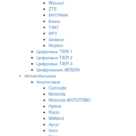
Wouxun
ZTE
ИНТРАНК
Бизон
ТАКТ
ИРЗ
Шеврон
Huiyton
Цифровые TIER 1
Цифровые TIER 2
Цифровые TIER 3
Шифрование AES256
Автомобильные
Аналоговые
Comrade
Motorola
Motorola MOTOTRBO
Hytera
Racio
Midland
Аргут
Icom