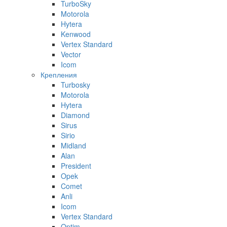
TurboSky
Motorola
Hytera
Kenwood
Vertex Standard
Vector
Icom
Крепления
Turbosky
Motorola
Hytera
Diamond
Sirus
Sirio
Midland
Alan
President
Opek
Comet
Anli
Icom
Vertex Standard
Optim