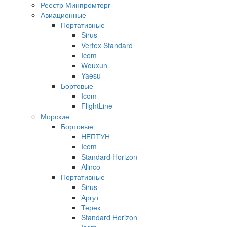
Реестр Минпромторг
Авиационные
Портативные
Sirus
Vertex Standard
Icom
Wouxun
Yaesu
Бортовые
Icom
FlightLine
Морские
Бортовые
НЕПТУН
Icom
Standard Horizon
Alinco
Портативные
Sirus
Аргут
Терек
Standard Horizon