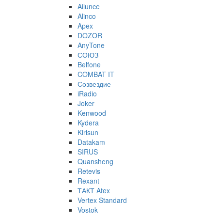
Ailunce
Alinco
Apex
DOZOR
AnyTone
СОЮЗ
Belfone
COMBAT IT
Созвездие
iRadio
Joker
Kenwood
Kydera
Kirisun
Datakam
SIRUS
Quansheng
Retevis
Rexant
ТАКТ Atex
Vertex Standard
Vostok