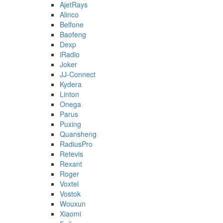
AjetRays
Alinco
Belfone
Baofeng
Dexp
iRadio
Joker
JJ-Connect
Kydera
Linton
Onega
Parus
Puxing
Quansheng
RadiusPro
Retevis
Rexant
Roger
Voxtel
Vostok
Wouxun
Xiaomi