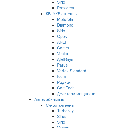
Sirio
President
КВ, УКВ антенны
Motorola
Diamond
Sirio
Opek
ANLI
Comet
Vector
AjetRays
Parus
Vertex Standard
Icom
Радиал
ComTech
Делители мощности
Автомобильные
Си-Би антенны
Turbosky
Sirus
Sirio
Vector