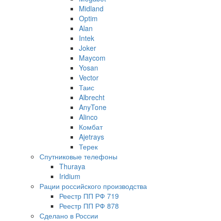
Midland
Optim
Alan
Intek
Joker
Maycom
Yosan
Vector
Таис
Albrecht
AnyTone
Alinco
Комбат
Ajetrays
Терек
Спутниковые телефоны
Thuraya
Iridium
Рации российского производства
Реестр ПП РФ 719
Реестр ПП РФ 878
Сделано в России