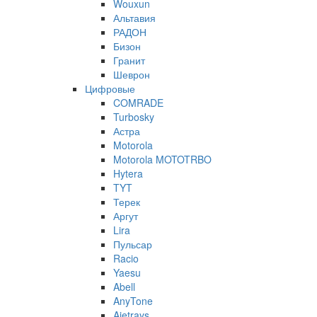
Wouxun
Альтавия
РАДОН
Бизон
Гранит
Шеврон
Цифровые
COMRADE
Turbosky
Астра
Motorola
Motorola MOTOTRBO
Hytera
TYT
Терек
Аргут
Lira
Пульсар
Racio
Yaesu
Abell
AnyTone
Ajetrays