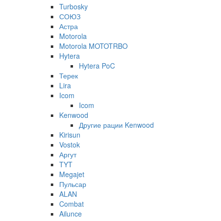
Turbosky
СОЮЗ
Астра
Motorola
Motorola MOTOTRBO
Hytera
Hytera PoC
Терек
Lira
Icom
Icom
Kenwood
Другие рации Kenwood
Kirisun
Vostok
Аргут
TYT
Megajet
Пульсар
ALAN
Combat
Ailunce