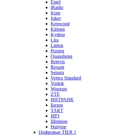
Entel
iRadio
Icom
Joker
Kenwood
Kirisun
Kydera
Lira
Linton
Puxing
Quansheng
Retevis
Rexant
Sepura
Vertex Standard
Vostok
Wouxun
ZTE
ИНТРАНК
Бизон
ТАКТ
ИРЗ
Шеврон
Huiyton
Цифровые TIER 1