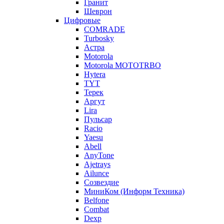
Гранит
Шеврон
Цифровые
COMRADE
Turbosky
Астра
Motorola
Motorola MOTOTRBO
Hytera
TYT
Терек
Аргут
Lira
Пульсар
Racio
Yaesu
Abell
AnyTone
Ajetrays
Ailunce
Созвездие
МиниКом (Информ Техника)
Belfone
Combat
Dexp