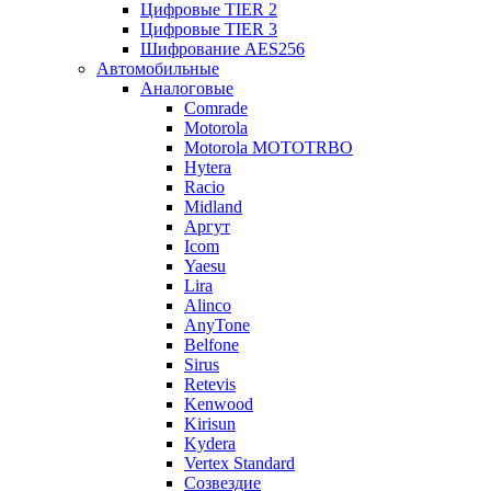
Цифровые TIER 2
Цифровые TIER 3
Шифрование AES256
Автомобильные
Аналоговые
Comrade
Motorola
Motorola MOTOTRBO
Hytera
Racio
Midland
Аргут
Icom
Yaesu
Lira
Alinco
AnyTone
Belfone
Sirus
Retevis
Kenwood
Kirisun
Kydera
Vertex Standard
Созвездие