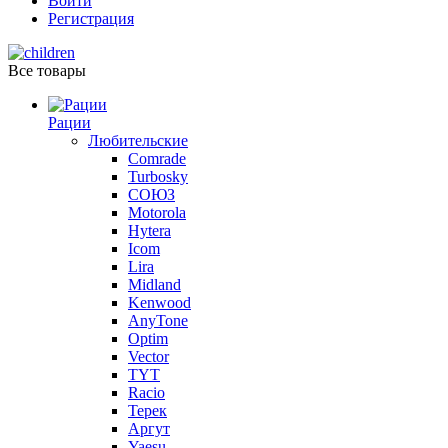
Войти
Регистрация
Все товары
Рации
Любительские
Comrade
Turbosky
СОЮЗ
Motorola
Hytera
Icom
Lira
Midland
Kenwood
AnyTone
Optim
Vector
TYT
Racio
Терек
Аргут
Yaesu