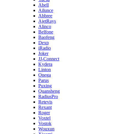
Abell
Ailunce
Abbree
AjetRays
Alinco
Belfone
Baofeng
Dexp
iRadio
Joker
JJ-Connect
Kydera
Linton
Onega
Parus
Puxing
Quansheng
RadiusPro
Retevis
Rexant
Roger
Voxtel
Vostok
Wouxun