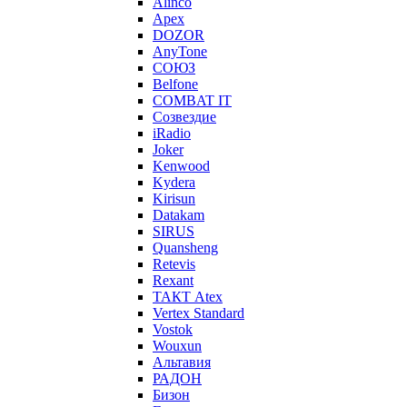
Alinco
Apex
DOZOR
AnyTone
СОЮЗ
Belfone
COMBAT IT
Созвездие
iRadio
Joker
Kenwood
Kydera
Kirisun
Datakam
SIRUS
Quansheng
Retevis
Rexant
ТАКТ Atex
Vertex Standard
Vostok
Wouxun
Альтавия
РАДОН
Бизон