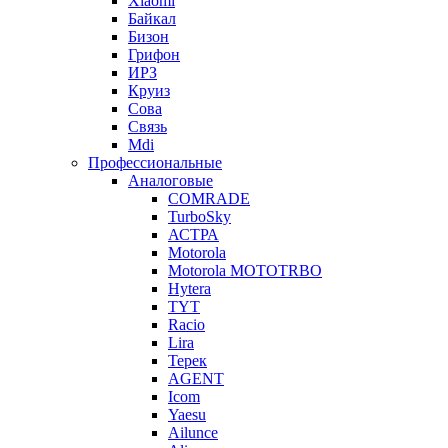
Xiaomi
Байкал
Бизон
Грифон
ИРЗ
Круиз
Сова
Связь
Mdi
Профессиональные
Аналоговые
COMRADE
TurboSky
АСТРА
Motorola
Motorola MOTOTRBO
Hytera
TYT
Racio
Lira
Терек
AGENT
Icom
Yaesu
Ailunce