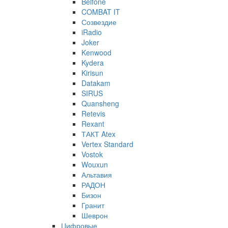
Belfone
COMBAT IT
Созвездие
iRadio
Joker
Kenwood
Kydera
Kirisun
Datakam
SIRUS
Quansheng
Retevis
Rexant
ТАКТ Atex
Vertex Standard
Vostok
Wouxun
Альтавия
РАДОН
Бизон
Гранит
Шеврон
Цифровые