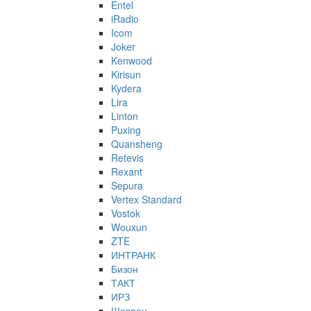
Entel
iRadio
Icom
Joker
Kenwood
Kirisun
Kydera
Lira
Linton
Puxing
Quansheng
Retevis
Rexant
Sepura
Vertex Standard
Vostok
Wouxun
ZTE
ИНТРАНК
Бизон
ТАКТ
ИРЗ
Шеврон