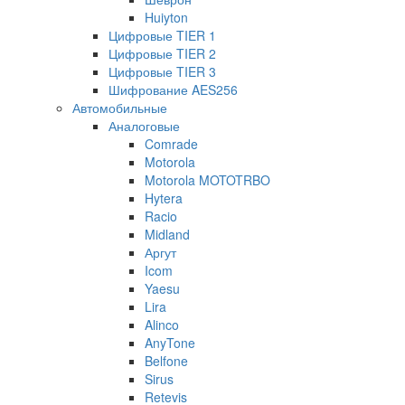
Huiyton
Цифровые TIER 1
Цифровые TIER 2
Цифровые TIER 3
Шифрование AES256
Автомобильные
Аналоговые
Comrade
Motorola
Motorola MOTOTRBO
Hytera
Racio
Midland
Аргут
Icom
Yaesu
Lira
Alinco
AnyTone
Belfone
Sirus
Retevis