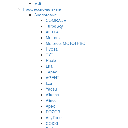
Mdi
Профессиональные
Аналоговые
COMRADE
TurboSky
АСТРА
Motorola
Motorola MOTOTRBO
Hytera
TYT
Racio
Lira
Терек
AGENT
Icom
Yaesu
Ailunce
Alinco
Apex
DOZOR
AnyTone
СОЮЗ