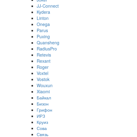
JJ-Connect
Kydera
Linton
Onega
Parus
Puxing
Quansheng
RadiusPro
Retevis
Rexant
Roger
Voxtel
Vostok
Wouxun
Xiaomi
Байкал
Бизон
Грифон
ИРЗ
Круиз
Сова
Связь