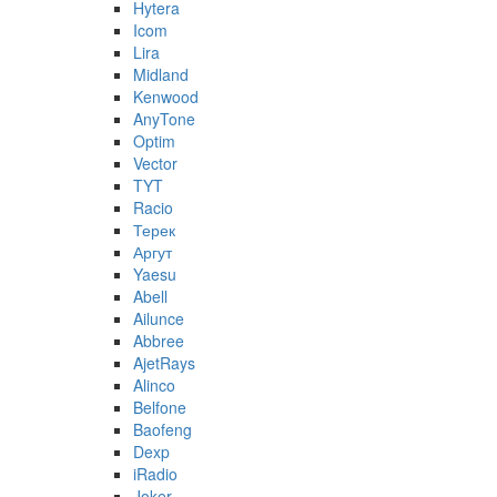
Hytera
Icom
Lira
Midland
Kenwood
AnyTone
Optim
Vector
TYT
Racio
Терек
Аргут
Yaesu
Abell
Ailunce
Abbree
AjetRays
Alinco
Belfone
Baofeng
Dexp
iRadio
Joker