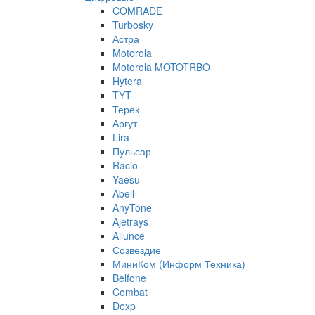
COMRADE
Turbosky
Астра
Motorola
Motorola MOTOTRBO
Hytera
TYT
Терек
Аргут
Lira
Пульсар
Racio
Yaesu
Abell
AnyTone
Ajetrays
Ailunce
Созвездие
МиниКом (Информ Техника)
Belfone
Combat
Dexp