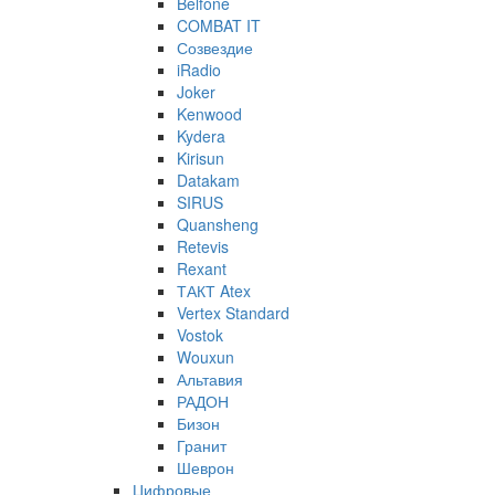
Belfone
COMBAT IT
Созвездие
iRadio
Joker
Kenwood
Kydera
Kirisun
Datakam
SIRUS
Quansheng
Retevis
Rexant
ТАКТ Atex
Vertex Standard
Vostok
Wouxun
Альтавия
РАДОН
Бизон
Гранит
Шеврон
Цифровые