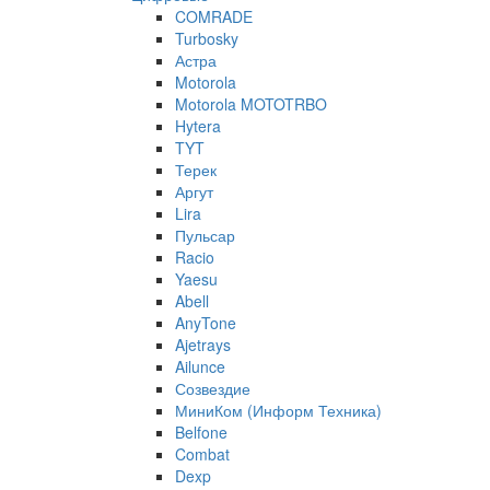
COMRADE
Turbosky
Астра
Motorola
Motorola MOTOTRBO
Hytera
TYT
Терек
Аргут
Lira
Пульсар
Racio
Yaesu
Abell
AnyTone
Ajetrays
Ailunce
Созвездие
МиниКом (Информ Техника)
Belfone
Combat
Dexp