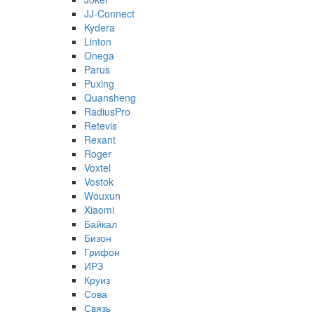
JJ-Connect
Kydera
Linton
Onega
Parus
Puxing
Quansheng
RadiusPro
Retevis
Rexant
Roger
Voxtel
Vostok
Wouxun
Xiaomi
Байкал
Бизон
Грифон
ИРЗ
Круиз
Сова
Связь