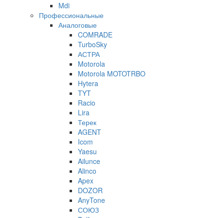
Mdi
Профессиональные
Аналоговые
COMRADE
TurboSky
АСТРА
Motorola
Motorola MOTOTRBO
Hytera
TYT
Racio
Lira
Терек
AGENT
Icom
Yaesu
Ailunce
Alinco
Apex
DOZOR
AnyTone
СОЮЗ