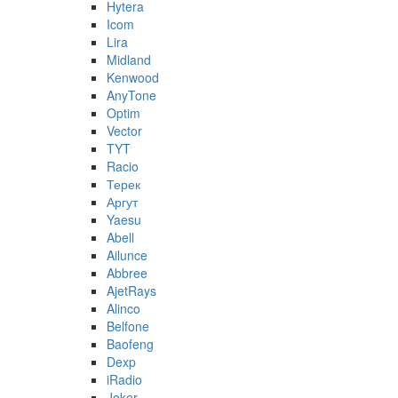
Hytera
Icom
Lira
Midland
Kenwood
AnyTone
Optim
Vector
TYT
Racio
Терек
Аргут
Yaesu
Abell
Ailunce
Abbree
AjetRays
Alinco
Belfone
Baofeng
Dexp
iRadio
Joker