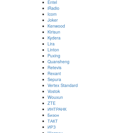
Entel
iRadio
Icom
Joker
Kenwood
Kirisun
Kydera
Lira
Linton
Puxing
Quansheng
Retevis
Rexant
Sepura
Vertex Standard
Vostok
Wouxun
ZTE
ИНТРАНК
Бизон
ТАКТ
ИРЗ
Шеврон