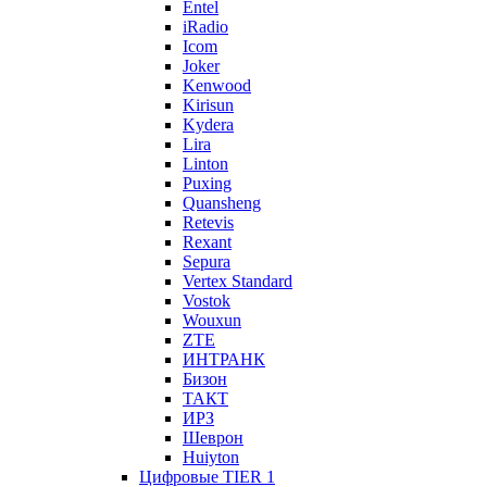
Entel
iRadio
Icom
Joker
Kenwood
Kirisun
Kydera
Lira
Linton
Puxing
Quansheng
Retevis
Rexant
Sepura
Vertex Standard
Vostok
Wouxun
ZTE
ИНТРАНК
Бизон
ТАКТ
ИРЗ
Шеврон
Huiyton
Цифровые TIER 1