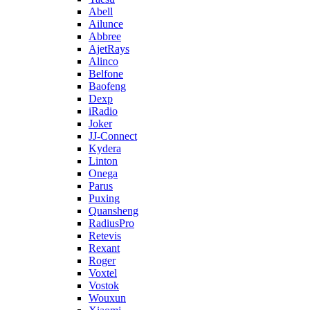
Abell
Ailunce
Abbree
AjetRays
Alinco
Belfone
Baofeng
Dexp
iRadio
Joker
JJ-Connect
Kydera
Linton
Onega
Parus
Puxing
Quansheng
RadiusPro
Retevis
Rexant
Roger
Voxtel
Vostok
Wouxun