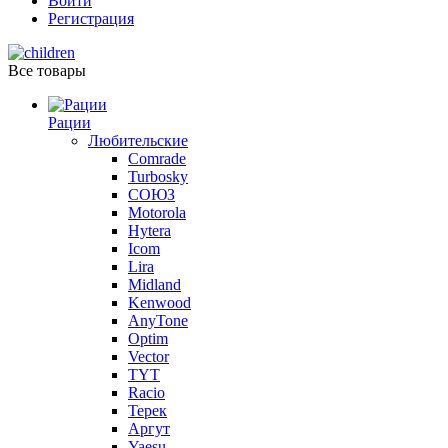
Войти
Регистрация
Все товары
Рации
Любительские
Comrade
Turbosky
СОЮЗ
Motorola
Hytera
Icom
Lira
Midland
Kenwood
AnyTone
Optim
Vector
TYT
Racio
Терек
Аргут
Yaesu