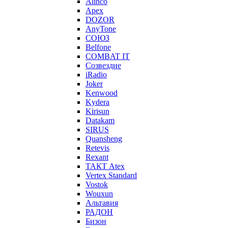
Alinco
Apex
DOZOR
AnyTone
СОЮЗ
Belfone
COMBAT IT
Созвездие
iRadio
Joker
Kenwood
Kydera
Kirisun
Datakam
SIRUS
Quansheng
Retevis
Rexant
ТАКТ Atex
Vertex Standard
Vostok
Wouxun
Альтавия
РАДОН
Бизон