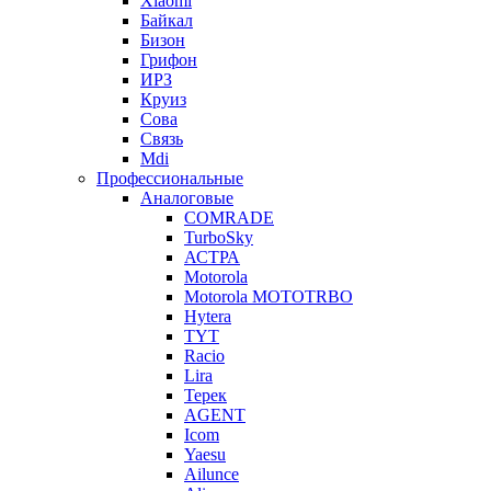
Xiaomi
Байкал
Бизон
Грифон
ИРЗ
Круиз
Сова
Связь
Mdi
Профессиональные
Аналоговые
COMRADE
TurboSky
АСТРА
Motorola
Motorola MOTOTRBO
Hytera
TYT
Racio
Lira
Терек
AGENT
Icom
Yaesu
Ailunce