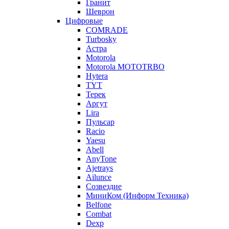
Гранит
Шеврон
Цифровые
COMRADE
Turbosky
Астра
Motorola
Motorola MOTOTRBO
Hytera
TYT
Терек
Аргут
Lira
Пульсар
Racio
Yaesu
Abell
AnyTone
Ajetrays
Ailunce
Созвездие
МиниКом (Информ Техника)
Belfone
Combat
Dexp