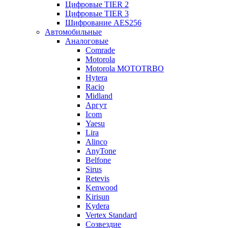
Цифровые TIER 2
Цифровые TIER 3
Шифрование AES256
Автомобильные
Аналоговые
Comrade
Motorola
Motorola MOTOTRBO
Hytera
Racio
Midland
Аргут
Icom
Yaesu
Lira
Alinco
AnyTone
Belfone
Sirus
Retevis
Kenwood
Kirisun
Kydera
Vertex Standard
Созвездие