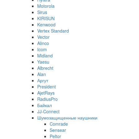
Motorola
Sirus
KIRISUN
Kenwood
Vertex Standard
Vector
Alinco
Icom
Midland
Yaesu
Albrecht
Alan
Аргут
President
AjetRays
RadiusPro
Байкал
JJ-Connect
Шумозащищенные наушники
Comrade
Sensear
Peltor