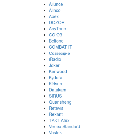
Ailunce
Alinco
Apex
DOZOR
AnyTone
СОЮЗ
Belfone
COMBAT IT
Созвездие
iRadio
Joker
Kenwood
Kydera
Kirisun
Datakam
SIRUS
Quansheng
Retevis
Rexant
ТАКТ Atex
Vertex Standard
Vostok