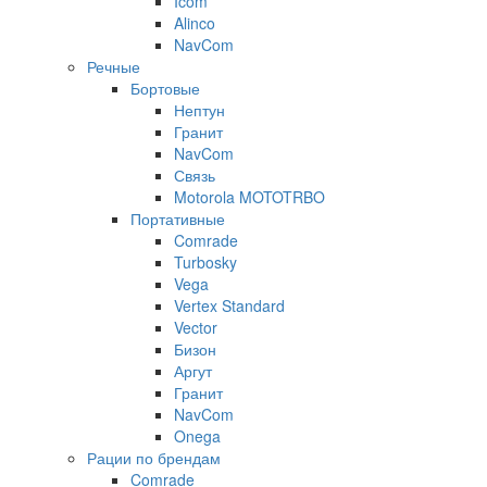
Icom
Alinco
NavCom
Речные
Бортовые
Нептун
Гранит
NavCom
Связь
Motorola MOTOTRBO
Портативные
Comrade
Turbosky
Vega
Vertex Standard
Vector
Бизон
Аргут
Гранит
NavCom
Onega
Рации по брендам
Comrade