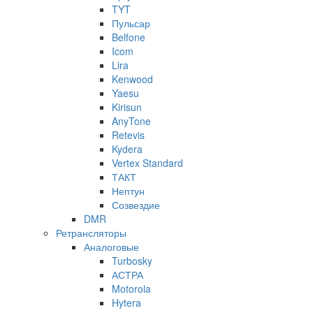
TYT
Пульсар
Belfone
Icom
Lira
Kenwood
Yaesu
Kirisun
AnyTone
Retevis
Kydera
Vertex Standard
ТАКТ
Нептун
Созвездие
DMR
Ретрансляторы
Аналоговые
Turbosky
АСТРА
Motorola
Hytera