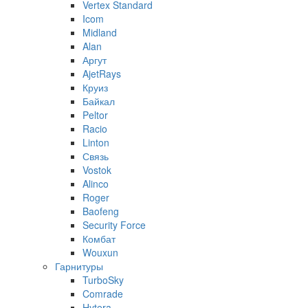
Vertex Standard
Icom
Midland
Alan
Аргут
AjetRays
Круиз
Байкал
Peltor
Racio
Linton
Связь
Vostok
Alinco
Roger
Baofeng
Security Force
Комбат
Wouxun
Гарнитуры
TurboSky
Comrade
Hytera