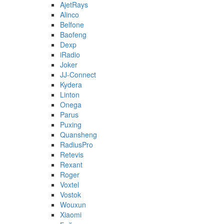
AjetRays
Alinco
Belfone
Baofeng
Dexp
iRadio
Joker
JJ-Connect
Kydera
Linton
Onega
Parus
Puxing
Quansheng
RadiusPro
Retevis
Rexant
Roger
Voxtel
Vostok
Wouxun
Xiaomi