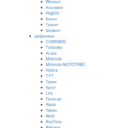
Wouxun
Альтавия
РАДОН
Бизон
Гранит
Шеврон
Цифровые
COMRADE
Turbosky
Астра
Motorola
Motorola MOTOTRBO
Hytera
TYT
Терек
Аргут
Lira
Пульсар
Racio
Yaesu
Abell
AnyTone
Ajetrays