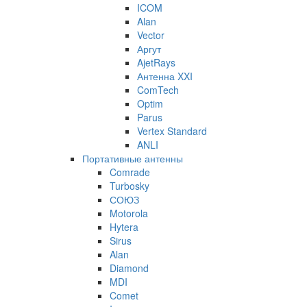
ICOM
Alan
Vector
Аргут
AjetRays
Антенна XXI
ComTech
Optim
Parus
Vertex Standard
ANLI
Портативные антенны
Comrade
Turbosky
СОЮЗ
Motorola
Hytera
Sirus
Alan
Diamond
MDI
Comet