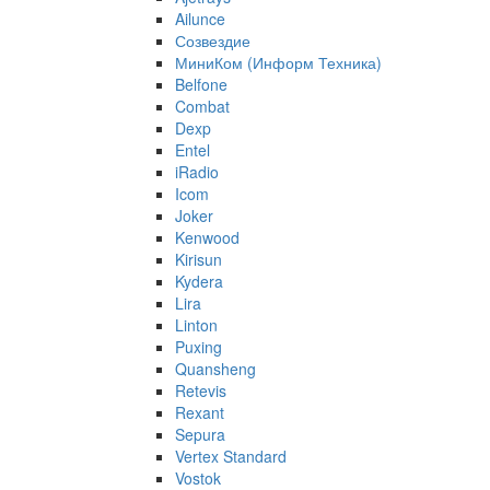
Ailunce
Созвездие
МиниКом (Информ Техника)
Belfone
Combat
Dexp
Entel
iRadio
Icom
Joker
Kenwood
Kirisun
Kydera
Lira
Linton
Puxing
Quansheng
Retevis
Rexant
Sepura
Vertex Standard
Vostok