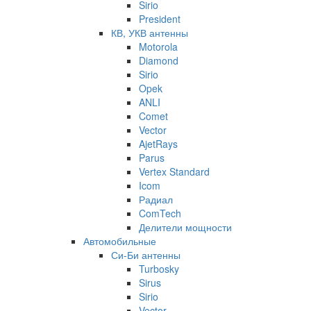
Sirio
President
КВ, УКВ антенны
Motorola
Diamond
Sirio
Opek
ANLI
Comet
Vector
AjetRays
Parus
Vertex Standard
Icom
Радиал
ComTech
Делители мощности
Автомобильные
Си-Би антенны
Turbosky
Sirus
Sirio
Vector