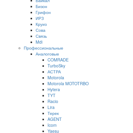
Байкал
Бизон
Грифон
ИРЗ
Круиз
Сова
Связь
Mdi
Профессиональные
Аналоговые
COMRADE
TurboSky
АСТРА
Motorola
Motorola MOTOTRBO
Hytera
TYT
Racio
Lira
Терек
AGENT
Icom
Yaesu