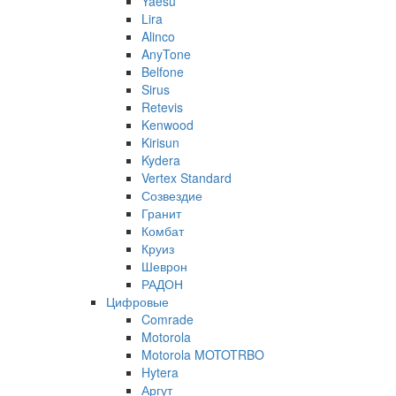
Yaesu
Lira
Alinco
AnyTone
Belfone
Sirus
Retevis
Kenwood
Kirisun
Kydera
Vertex Standard
Созвездие
Гранит
Комбат
Круиз
Шеврон
РАДОН
Цифровые
Comrade
Motorola
Motorola MOTOTRBO
Hytera
Аргут