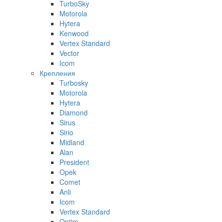
TurboSky
Motorola
Hytera
Kenwood
Vertex Standard
Vector
Icom
Крепления
Turbosky
Motorola
Hytera
Diamond
Sirus
Sirio
Midland
Alan
President
Opek
Comet
Anli
Icom
Vertex Standard
Optim