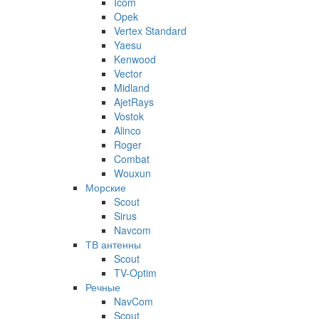
Icom
Opek
Vertex Standard
Yaesu
Kenwood
Vector
Midland
AjetRays
Vostok
Alinco
Roger
Combat
Wouxun
Морские
Scout
Sirus
Navcom
ТВ антенны
Scout
TV-Optim
Речные
NavCom
Scout