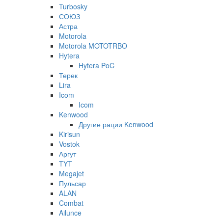
Turbosky
СОЮЗ
Астра
Motorola
Motorola MOTOTRBO
Hytera
Hytera PoC
Терек
Lira
Icom
Icom
Kenwood
Другие рации Kenwood
Kirisun
Vostok
Аргут
TYT
Megajet
Пульсар
ALAN
Combat
Ailunce