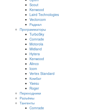
Scout
Kenwood
Laird Technologies
Vectorcom
Радиал
Программаторы
TurboSky
Comrade
Motorola
Midland
Hytera
Kenwood
Alinco
Icom
Vertex Standard
Комбат
Yaesu
Roger
Переходники
Разъёмы
Тангенты
Comrade