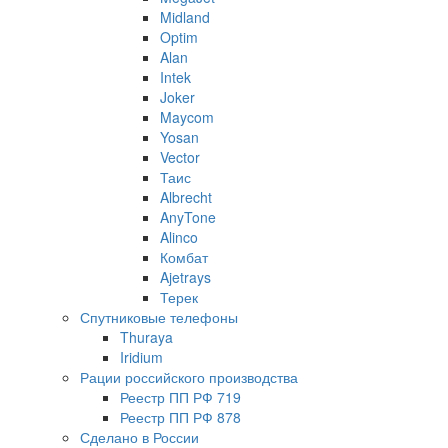
Midland
Optim
Alan
Intek
Joker
Maycom
Yosan
Vector
Таис
Albrecht
AnyTone
Alinco
Комбат
Ajetrays
Терек
Спутниковые телефоны
Thuraya
Iridium
Рации российского производства
Реестр ПП РФ 719
Реестр ПП РФ 878
Сделано в России