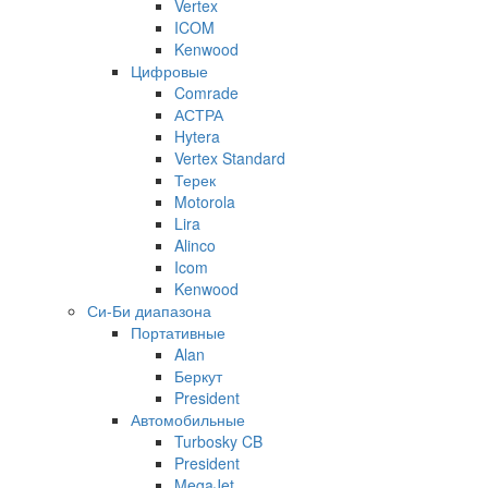
Vertex
ICOM
Kenwood
Цифровые
Comrade
АСТРА
Hytera
Vertex Standard
Терек
Motorola
Lira
Alinco
Icom
Kenwood
Си-Би диапазона
Портативные
Alan
Беркут
President
Автомобильные
Turbosky CB
President
MegaJet