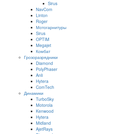
Sirus
NavCom
Linton
Roger
Мотогарнитуры
Sirus
OPTIM
Megajet
Комбат
Грозоразрядники
Diamond
PolyPhaser
Anli
Hytera
ComTech
Динамики
TurboSky
Motorola
Kenwood
Hytera
Midland
AjetRays