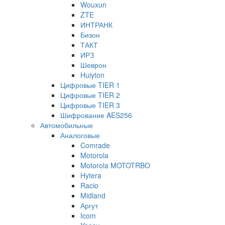
Wouxun
ZTE
ИНТРАНК
Бизон
ТАКТ
ИРЗ
Шеврон
Huiyton
Цифровые TIER 1
Цифровые TIER 2
Цифровые TIER 3
Шифрование AES256
Автомобильные
Аналоговые
Comrade
Motorola
Motorola MOTOTRBO
Hytera
Racio
Midland
Аргут
Icom