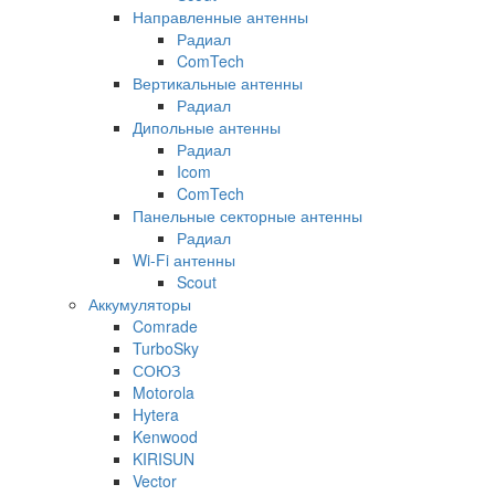
Направленные антенны
Радиал
ComTech
Вертикальные антенны
Радиал
Дипольные антенны
Радиал
Icom
ComTech
Панельные секторные антенны
Радиал
Wi-Fi антенны
Scout
Аккумуляторы
Comrade
TurboSky
СОЮЗ
Motorola
Hytera
Kenwood
KIRISUN
Vector