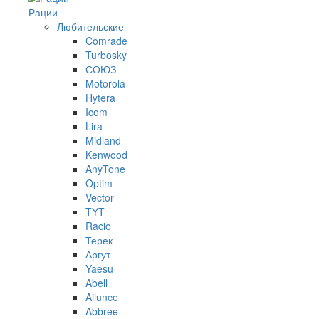
Рации
Любительские
Comrade
Turbosky
СОЮЗ
Motorola
Hytera
Icom
Lira
Midland
Kenwood
AnyTone
Optim
Vector
TYT
Racio
Терек
Аргут
Yaesu
Abell
Ailunce
Abbree