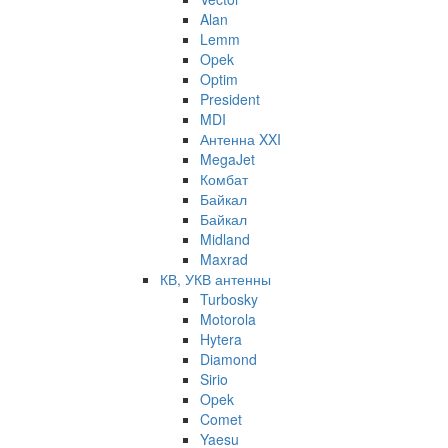
Alan
Lemm
Opek
Optim
President
MDI
Антенна XXI
MegaJet
Комбат
Байкал
Байкал
Midland
Maxrad
КВ, УКВ антенны
Turbosky
Motorola
Hytera
Diamond
Sirio
Opek
Comet
Yaesu