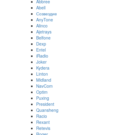
Abbree
Abell
Созвездие
AnyTone
Alinco
Ajetrays
Belfone
Dexp
Entel
iRadio
Joker
Kydera
Linton
Midland
NavCom
Optim
Puxing
President
Quansheng
Racio
Rexant
Retevis
Roger