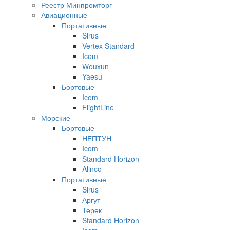
Реестр Минпромторг
Авиационные
Портативные
Sirus
Vertex Standard
Icom
Wouxun
Yaesu
Бортовые
Icom
FlightLine
Морские
Бортовые
НЕПТУН
Icom
Standard Horizon
Alinco
Портативные
Sirus
Аргут
Терек
Standard Horizon