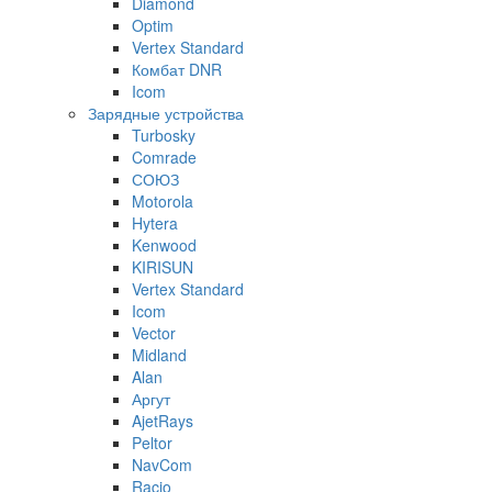
Diamond
Optim
Vertex Standard
Комбат DNR
Icom
Зарядные устройства
Turbosky
Comrade
СОЮЗ
Motorola
Hytera
Kenwood
KIRISUN
Vertex Standard
Icom
Vector
Midland
Alan
Аргут
AjetRays
Peltor
NavCom
Racio