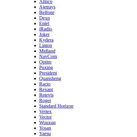
Alinco
Ajetrays
Belfone
Dexp
Entel
iRadio
Joker
Kydera
Linton
Midland
NavCom
Optim
Puxing
President
Quansheng
Racio
Rexant
Retevis
Roger
Standard Horizon
Vertex
Vector
Wouxun
Yosan
Yaesu