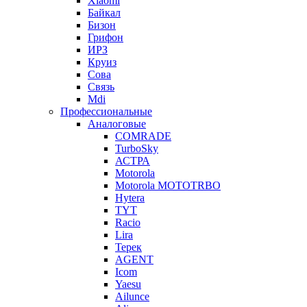
Xiaomi
Байкал
Бизон
Грифон
ИРЗ
Круиз
Сова
Связь
Mdi
Профессиональные
Аналоговые
COMRADE
TurboSky
АСТРА
Motorola
Motorola MOTOTRBO
Hytera
TYT
Racio
Lira
Терек
AGENT
Icom
Yaesu
Ailunce