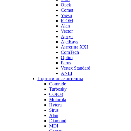
Opek
Comet
Yaesu
ICOM
Alan
Vector
Аргут
AjetRays
Антенна XXI
ComTech
Optim
Parus
Vertex Standard
ANLI
Портативные антенны
Comrade
Turbosky
СОЮЗ
Motorola
Hytera
Sirus
Alan
Diamond
MDI