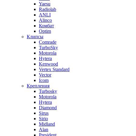
Yaesu
Radiolab
ANLI
Alinco
Комбат
Optim
Клипсы
Comrade
TurboSky
Motorola
Hytera
Kenwood
Vertex Standard
Vector
Icom
Крепления
Turbosky
Motorola
Hytera
Diamond
Sirus
Sirio
Midland
Alan
President