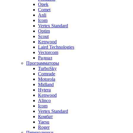
Opek
Comet
Anli
Icom
Vertex Standard
Optim
Scout
Kenwood
Laird Technologies
Vectorcom
Радиал
Программаторы
TurboSky
Comrade
Motorola
Midland
Hytera
Kenwood
Alinco
Icom
Vertex Standard
Комбат
Yaesu
Roger
Переходники