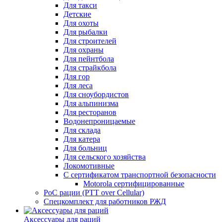
Для такси
Детские
Для охоты
Для рыбалки
Для строителей
Для охраны
Для пейнтбола
Для страйкбола
Для гор
Для леса
Для сноубордистов
Для альпинизма
Для ресторанов
Водонепроницаемые
Для склада
Для катера
Для больниц
Для сельского хозяйства
Локомотивные
С сертификатом транспортной безопасности
Motorola сертифицированные
PoC рации (PTT over Cellular)
Спецкомплект для работников РЖД
Аксессуары для раций