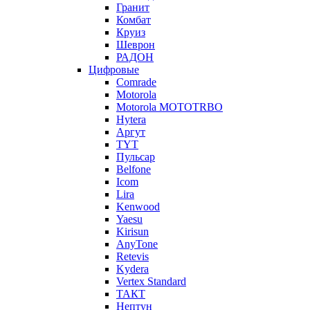
Гранит
Комбат
Круиз
Шеврон
РАДОН
Цифровые
Comrade
Motorola
Motorola MOTOTRBO
Hytera
Аргут
TYT
Пульсар
Belfone
Icom
Lira
Kenwood
Yaesu
Kirisun
AnyTone
Retevis
Kydera
Vertex Standard
ТАКТ
Нептун