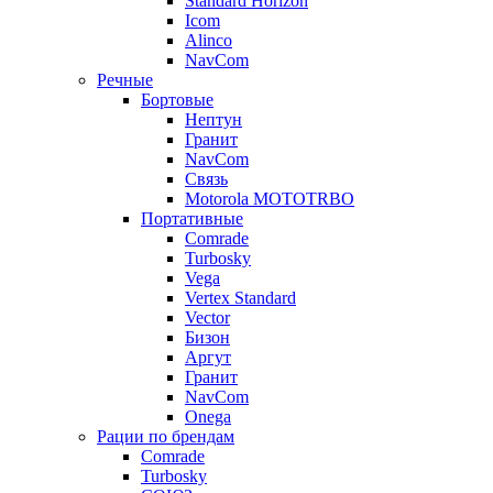
Standard Horizon
Icom
Alinco
NavCom
Речные
Бортовые
Нептун
Гранит
NavCom
Связь
Motorola MOTOTRBO
Портативные
Comrade
Turbosky
Vega
Vertex Standard
Vector
Бизон
Аргут
Гранит
NavCom
Onega
Рации по брендам
Comrade
Turbosky