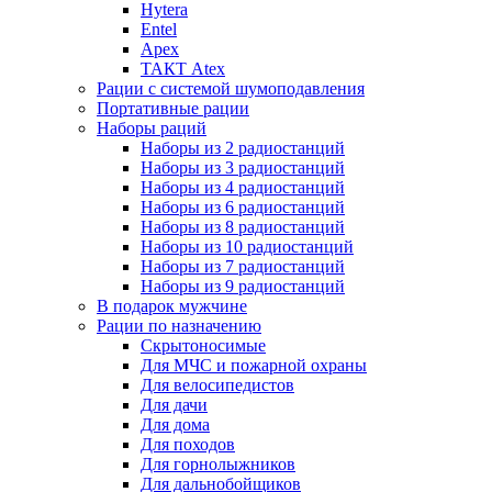
Hytera
Entel
Apex
ТАКТ Atex
Рации с системой шумоподавления
Портативные рации
Наборы раций
Наборы из 2 радиостанций
Наборы из 3 радиостанций
Наборы из 4 радиостанций
Наборы из 6 радиостанций
Наборы из 8 радиостанций
Наборы из 10 радиостанций
Наборы из 7 радиостанций
Наборы из 9 радиостанций
В подарок мужчине
Рации по назначению
Скрытоносимые
Для МЧС и пожарной охраны
Для велосипедистов
Для дачи
Для дома
Для походов
Для горнолыжников
Для дальнобойщиков