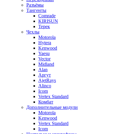
Разъёмы
Тангенты
Comrade
KIRISUN
Терек
Чехлы
Motorola
Hytera
Kenwood
Yaesu
Vector
Midland
Alan
Аргут
AjetRays
Alinco
Icom
Vertex Standard
Комбат
Дополнительные модули
Motorola
Kenwood
Vertex Standard
Icom