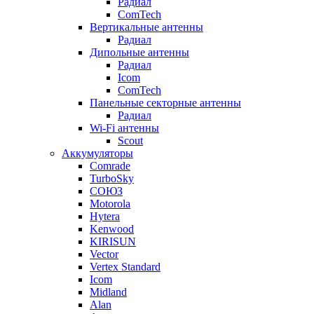
Радиал
ComTech
Вертикальные антенны
Радиал
Дипольные антенны
Радиал
Icom
ComTech
Панельные секторные антенны
Радиал
Wi-Fi антенны
Scout
Аккумуляторы
Comrade
TurboSky
СОЮЗ
Motorola
Hytera
Kenwood
KIRISUN
Vector
Vertex Standard
Icom
Midland
Alan