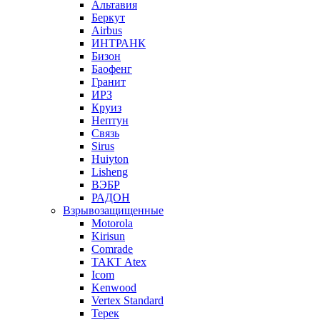
Альтавия
Беркут
Airbus
ИНТРАНК
Бизон
Баофенг
Гранит
ИРЗ
Круиз
Нептун
Связь
Sirus
Huiyton
Lisheng
ВЭБР
РАДОН
Взрывозащищенные
Motorola
Kirisun
Comrade
ТАКТ Atex
Icom
Kenwood
Vertex Standard
Терек