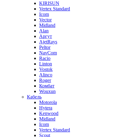
KIRISUN
Vertex Standard
Icom
Vector
Midland
Alan
Аргут
AjetRays
Peltor
NavCom
Racio
Linton
Vostok
Alinco
Roger
Комбат
Wouxun
Кабель
Motorola
Hytera
Kenwood
Midland
Icom
Vertex Standard
Scout