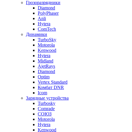
Грозоразрядники
Diamond
PolyPhaser
Anli
Hytera
ComTech
Динамики
TurboSky
Motorola
Kenwood
Hytera
Midland
AjetRays
Diamond
Optim
Vertex Standard
Комбат DNR
Icom
Зарядные устройства
Turbosky
Comrade
СОЮЗ
Motorola
Hytera
Kenwood