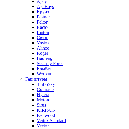
Аргут
AjetRays
Круиз
Байкал
Peltor
Racio
Linton
Связь
Vostok
Alinco
Roger
Baofeng
Security Force
Комбат
Wouxun
Гарнитуры
TurboSky
Comrade
Hytera
Motorola
Sirus
KIRISUN
Kenwood
Vertex Standard
Vector