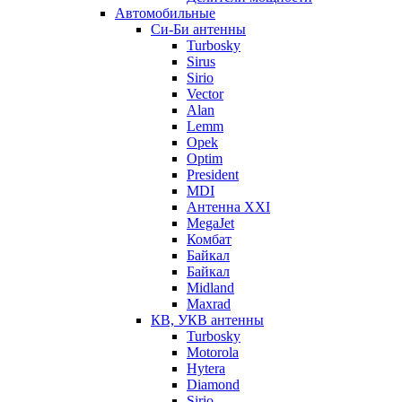
Автомобильные
Си-Би антенны
Turbosky
Sirus
Sirio
Vector
Alan
Lemm
Opek
Optim
President
MDI
Антенна XXI
MegaJet
Комбат
Байкал
Байкал
Midland
Maxrad
КВ, УКВ антенны
Turbosky
Motorola
Hytera
Diamond
Sirio