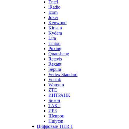
Entel
iRadio
Icom
Joker
Kenwood
Kirisun
Kydera
Lira
Linton
Puxing
Quansheng
Retevis
Rexant
Sepura
Vertex Standard
Vostok
Wouxun
ZTE
ИНТРАНК
Бизон
ТАКТ
ИРЗ
Шеврон
Huiyton
Цифровые TIER 1