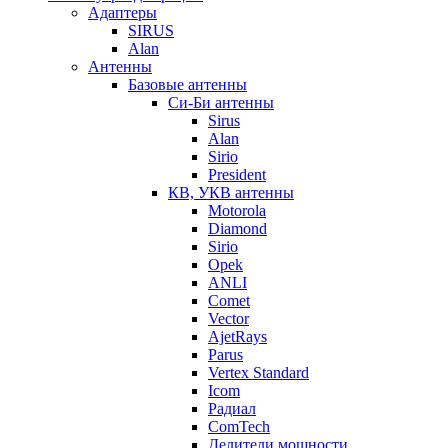
Адаптеры
SIRUS
Alan
Антенны
Базовые антенны
Си-Би антенны
Sirus
Alan
Sirio
President
КВ, УКВ антенны
Motorola
Diamond
Sirio
Opek
ANLI
Comet
Vector
AjetRays
Parus
Vertex Standard
Icom
Радиал
ComTech
Делители мощности