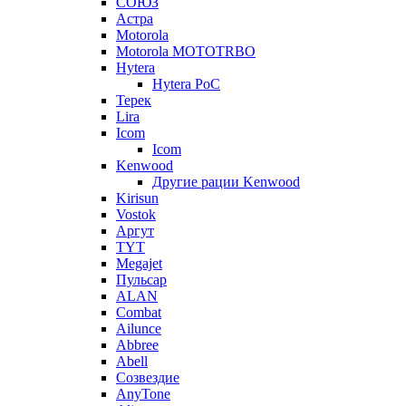
СОЮЗ
Астра
Motorola
Motorola MOTOTRBO
Hytera
Hytera PoC
Терек
Lira
Icom
Icom
Kenwood
Другие рации Kenwood
Kirisun
Vostok
Аргут
TYT
Megajet
Пульсар
ALAN
Combat
Ailunce
Abbree
Abell
Созвездие
AnyTone