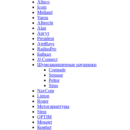
Alinco
Icom
Midland
Yaesu
Albrecht
Alan
Аргут
President
AjetRays
RadiusPro
Байкал
JJ-Connect
Шумозащищенные наушники
Comrade
Sensear
Peltor
Sirus
NavCom
Linton
Roger
Мотогарнитуры
Sirus
OPTIM
Megajet
Комбат