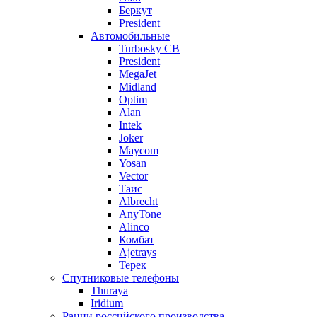
Беркут
President
Автомобильные
Turbosky CB
President
MegaJet
Midland
Optim
Alan
Intek
Joker
Maycom
Yosan
Vector
Таис
Albrecht
AnyTone
Alinco
Комбат
Ajetrays
Терек
Спутниковые телефоны
Thuraya
Iridium
Рации российского производства