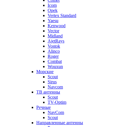
Comet
Icom
Opek
Vertex Standard
Yaesu
Kenwood
Vector
Midland
AjetRays
Vostok
Alinco
Roger
Combat
Wouxun
Морские
Scout
Sirus
Navcom
ТВ антенны
Scout
TV-Optim
Речные
NavCom
Scout
Направленные антенны