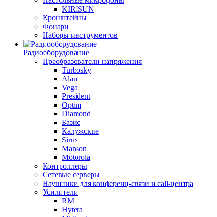
Настольные микрофоны
KIRISUN
Кронштейны
Фонари
Наборы инструментов
Радиооборудование
Преобразователи напряжения
Turbosky
Alan
Vega
President
Optim
Diamond
Базис
Калужские
Sirus
Manson
Motorola
Контроллеры
Сетевые серверы
Наушники для конференц-связи и call-центра
Усилители
RM
Hytera