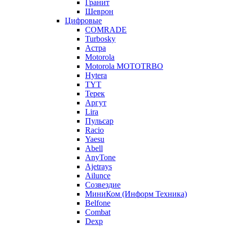
Гранит
Шеврон
Цифровые
COMRADE
Turbosky
Астра
Motorola
Motorola MOTOTRBO
Hytera
TYT
Терек
Аргут
Lira
Пульсар
Racio
Yaesu
Abell
AnyTone
Ajetrays
Ailunce
Созвездие
МиниКом (Информ Техника)
Belfone
Combat
Dexp