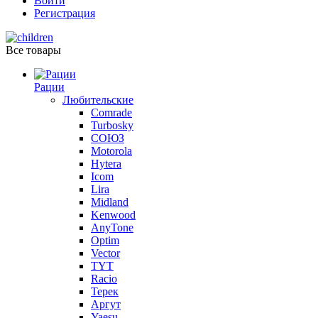
Войти
Регистрация
Все товары
Рации
Любительские
Comrade
Turbosky
СОЮЗ
Motorola
Hytera
Icom
Lira
Midland
Kenwood
AnyTone
Optim
Vector
TYT
Racio
Терек
Аргут
Yaesu