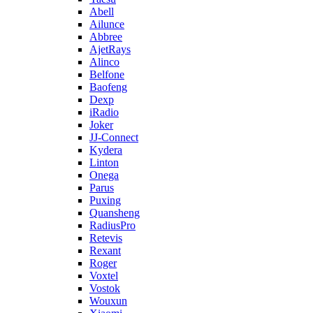
Abell
Ailunce
Abbree
AjetRays
Alinco
Belfone
Baofeng
Dexp
iRadio
Joker
JJ-Connect
Kydera
Linton
Onega
Parus
Puxing
Quansheng
RadiusPro
Retevis
Rexant
Roger
Voxtel
Vostok
Wouxun