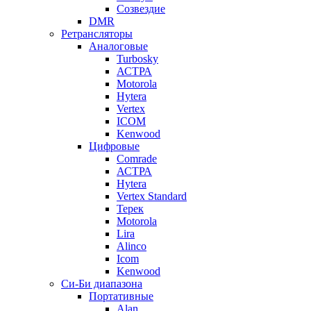
Созвездие
DMR
Ретрансляторы
Аналоговые
Turbosky
АСТРА
Motorola
Hytera
Vertex
ICOM
Kenwood
Цифровые
Comrade
АСТРА
Hytera
Vertex Standard
Терек
Motorola
Lira
Alinco
Icom
Kenwood
Си-Би диапазона
Портативные
Alan