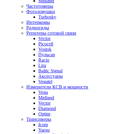
Midland
Частотомеры
Фотоловушки
Turbosky
Интеркомы
Радиогиды
Репитеры сотовой связи
Vector
Picocell
Vostok
Пульсар
Racio
Lira
Baltic Signal
Аксессуары
Vegatel
Измерители КСВ и мощности
Vega
Midland
Vector
Diamond
Optim
Трансиверы
Icom
Yaesu