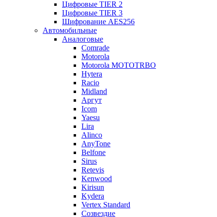
Цифровые TIER 2
Цифровые TIER 3
Шифрование AES256
Автомобильные
Аналоговые
Comrade
Motorola
Motorola MOTOTRBO
Hytera
Racio
Midland
Аргут
Icom
Yaesu
Lira
Alinco
AnyTone
Belfone
Sirus
Retevis
Kenwood
Kirisun
Kydera
Vertex Standard
Созвездие