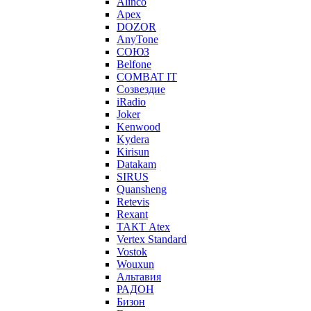
Alinco
Apex
DOZOR
AnyTone
СОЮЗ
Belfone
COMBAT IT
Созвездие
iRadio
Joker
Kenwood
Kydera
Kirisun
Datakam
SIRUS
Quansheng
Retevis
Rexant
ТАКТ Atex
Vertex Standard
Vostok
Wouxun
Альтавия
РАДОН
Бизон