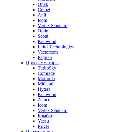
Opek
Comet
Anli
Icom
Vertex Standard
Optim
Scout
Kenwood
Laird Technologies
Vectorcom
Радиал
Программаторы
TurboSky
Comrade
Motorola
Midland
Hytera
Kenwood
Alinco
Icom
Vertex Standard
Комбат
Yaesu
Roger
Переходники