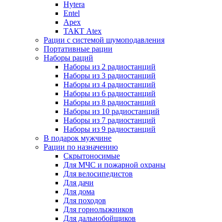
Hytera
Entel
Apex
ТАКТ Atex
Рации с системой шумоподавления
Портативные рации
Наборы раций
Наборы из 2 радиостанций
Наборы из 3 радиостанций
Наборы из 4 радиостанций
Наборы из 6 радиостанций
Наборы из 8 радиостанций
Наборы из 10 радиостанций
Наборы из 7 радиостанций
Наборы из 9 радиостанций
В подарок мужчине
Рации по назначению
Скрытоносимые
Для МЧС и пожарной охраны
Для велосипедистов
Для дачи
Для дома
Для походов
Для горнолыжников
Для дальнобойщиков