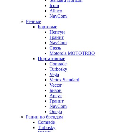
Standard Horizon
Icom
Alinco
NavCom
Речные
Бортовые
Нептун
Гранит
NavCom
Связь
Motorola MOTOTRBO
Портативные
Comrade
Turbosky
Vega
Vertex Standard
Vector
Бизон
Аргут
Гранит
NavCom
Onega
Рации по брендам
Comrade
Turbosky