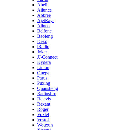
Abell
Ailunce
Abbree
AjetRays
Alinco
Belfone
Baofeng
Dexp
iRadio
Joker
JJ-Connect
Kydera
Linton
Onega
Parus
Puxing
Quansheng
RadiusPro
Retevis
Rexant
Roger
Voxtel
Vostok
Wouxun