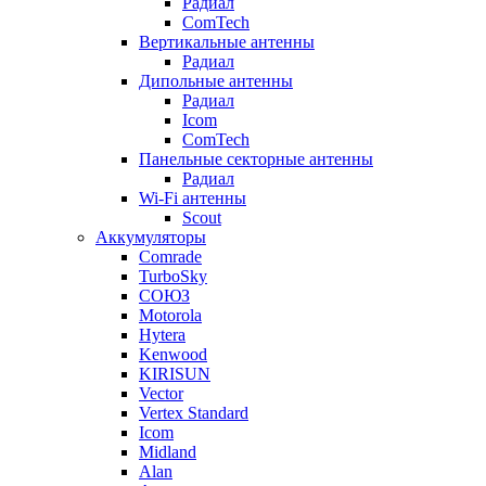
Радиал
ComTech
Вертикальные антенны
Радиал
Дипольные антенны
Радиал
Icom
ComTech
Панельные секторные антенны
Радиал
Wi-Fi антенны
Scout
Аккумуляторы
Comrade
TurboSky
СОЮЗ
Motorola
Hytera
Kenwood
KIRISUN
Vector
Vertex Standard
Icom
Midland
Alan