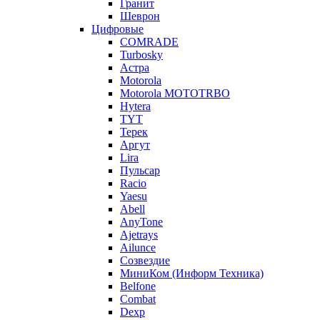
Гранит
Шеврон
Цифровые
COMRADE
Turbosky
Астра
Motorola
Motorola MOTOTRBO
Hytera
TYT
Терек
Аргут
Lira
Пульсар
Racio
Yaesu
Abell
AnyTone
Ajetrays
Ailunce
Созвездие
МиниКом (Информ Техника)
Belfone
Combat
Dexp