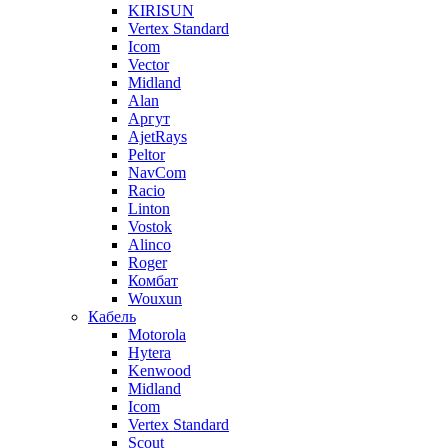
KIRISUN
Vertex Standard
Icom
Vector
Midland
Alan
Аргут
AjetRays
Peltor
NavCom
Racio
Linton
Vostok
Alinco
Roger
Комбат
Wouxun
Кабель
Motorola
Hytera
Kenwood
Midland
Icom
Vertex Standard
Scout