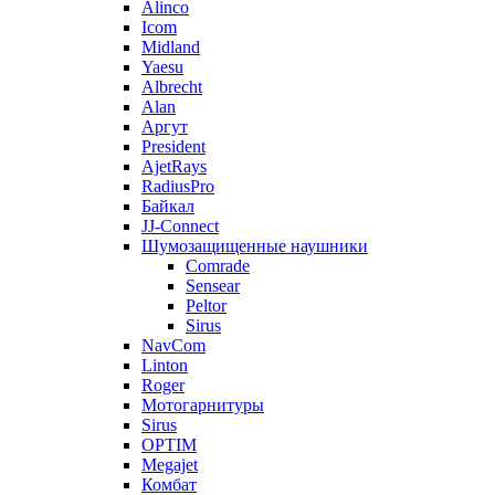
Alinco
Icom
Midland
Yaesu
Albrecht
Alan
Аргут
President
AjetRays
RadiusPro
Байкал
JJ-Connect
Шумозащищенные наушники
Comrade
Sensear
Peltor
Sirus
NavCom
Linton
Roger
Мотогарнитуры
Sirus
OPTIM
Megajet
Комбат