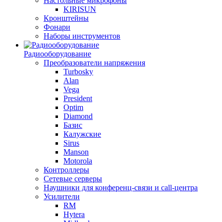
Настольные микрофоны
KIRISUN
Кронштейны
Фонари
Наборы инструментов
Радиооборудование
Преобразователи напряжения
Turbosky
Alan
Vega
President
Optim
Diamond
Базис
Калужские
Sirus
Manson
Motorola
Контроллеры
Сетевые серверы
Наушники для конференц-связи и call-центра
Усилители
RM
Hytera