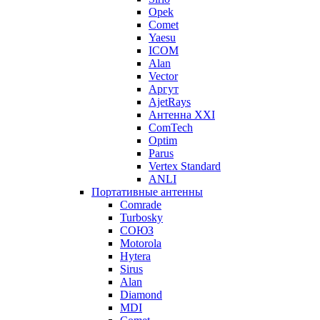
Opek
Comet
Yaesu
ICOM
Alan
Vector
Аргут
AjetRays
Антенна XXI
ComTech
Optim
Parus
Vertex Standard
ANLI
Портативные антенны
Comrade
Turbosky
СОЮЗ
Motorola
Hytera
Sirus
Alan
Diamond
MDI