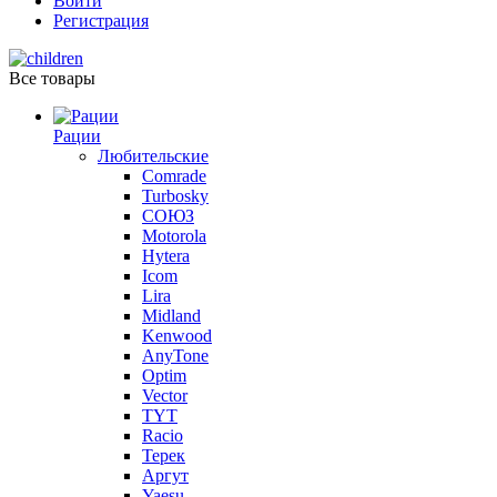
Войти
Регистрация
Все товары
Рации
Любительские
Comrade
Turbosky
СОЮЗ
Motorola
Hytera
Icom
Lira
Midland
Kenwood
AnyTone
Optim
Vector
TYT
Racio
Терек
Аргут
Yaesu