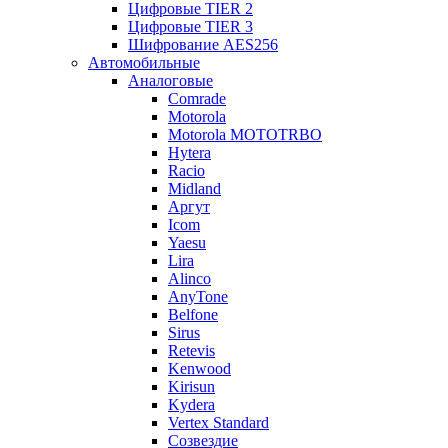
Цифровые TIER 2
Цифровые TIER 3
Шифрование AES256
Автомобильные
Аналоговые
Comrade
Motorola
Motorola MOTOTRBO
Hytera
Racio
Midland
Аргут
Icom
Yaesu
Lira
Alinco
AnyTone
Belfone
Sirus
Retevis
Kenwood
Kirisun
Kydera
Vertex Standard
Созвездие