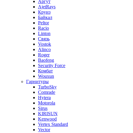
Аргут
AjetRays
Круиз
Байкал
Peltor
Racio
Linton
Связь
Vostok
Alinco
Roger
Baofeng
Security Force
Комбат
Wouxun
Гарнитуры
TurboSky
Comrade
Hytera
Motorola
Sirus
KIRISUN
Kenwood
Vertex Standard
Vector