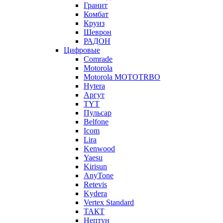
Гранит
Комбат
Круиз
Шеврон
РАДОН
Цифровые
Comrade
Motorola
Motorola MOTOTRBO
Hytera
Аргут
TYT
Пульсар
Belfone
Icom
Lira
Kenwood
Yaesu
Kirisun
AnyTone
Retevis
Kydera
Vertex Standard
ТАКТ
Нептун