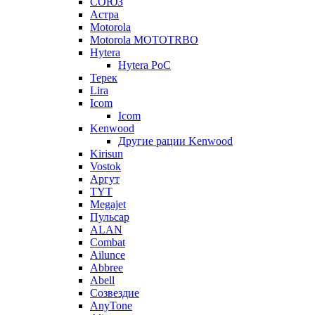
СОЮЗ
Астра
Motorola
Motorola MOTOTRBO
Hytera
Hytera PoC
Терек
Lira
Icom
Icom
Kenwood
Другие рации Kenwood
Kirisun
Vostok
Аргут
TYT
Megajet
Пульсар
ALAN
Combat
Ailunce
Abbree
Abell
Созвездие
AnyTone