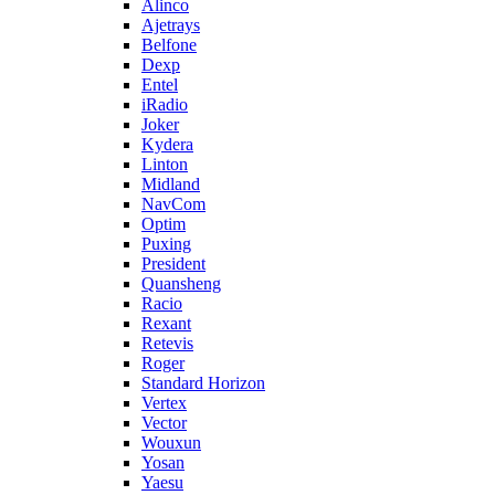
Alinco
Ajetrays
Belfone
Dexp
Entel
iRadio
Joker
Kydera
Linton
Midland
NavCom
Optim
Puxing
President
Quansheng
Racio
Rexant
Retevis
Roger
Standard Horizon
Vertex
Vector
Wouxun
Yosan
Yaesu