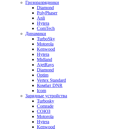
Грозоразрядники
Diamond
PolyPhaser
Anli
Hytera
ComTech
Динамики
TurboSky
Motorola
Kenwood
Hytera
Midland
AjetRays
Diamond
Optim
Vertex Standard
Комбат DNR
Icom
Зарядные устройства
Turbosky
Comrade
СОЮЗ
Motorola
Hytera
Kenwood