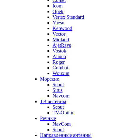
Comet
Icom
Opek
Vertex Standard
Yaesu
Kenwood
Vector
Midland
AjetRays
Vostok
Alinco
Roger
Combat
Wouxun
Морские
Scout
Sirus
Navcom
ТВ антенны
Scout
TV-Optim
Речные
NavCom
Scout
Направленные антенны