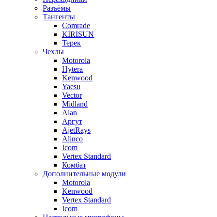
Разъёмы
Тангенты
Comrade
KIRISUN
Терек
Чехлы
Motorola
Hytera
Kenwood
Yaesu
Vector
Midland
Alan
Аргут
AjetRays
Alinco
Icom
Vertex Standard
Комбат
Дополнительные модули
Motorola
Kenwood
Vertex Standard
Icom