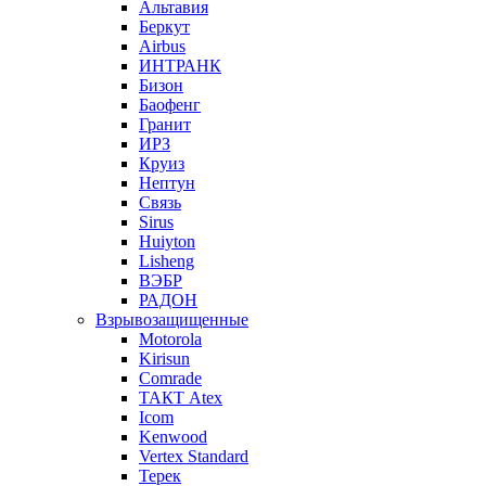
Альтавия
Беркут
Airbus
ИНТРАНК
Бизон
Баофенг
Гранит
ИРЗ
Круиз
Нептун
Связь
Sirus
Huiyton
Lisheng
ВЭБР
РАДОН
Взрывозащищенные
Motorola
Kirisun
Comrade
ТАКТ Atex
Icom
Kenwood
Vertex Standard
Терек