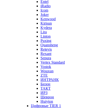
Entel
iRadio
Icom
Joker
Kenwood
Kirisun
Kydera
Lira
Linton
Puxing
Quansheng
Retevis
Rexant
Sepura
Vertex Standard
Vostok
Wouxun
ZTE
ИНТРАНК
Бизон
ТАКТ
ИРЗ
Шеврон
Huiyton
Цифровые TIER 1