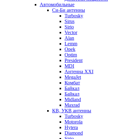
Автомобильные
Си-Би антенны
Turbosky
Sirus
Sirio
Vector
Alan
Lemm
Opek
Optim
President
MDI
Антенна XXI
MegaJet
Комбат
Байкал
Байкал
Midland
Maxrad
КВ, УКВ антенны
Turbosky
Motorola
Hytera
Diamond
Sirio