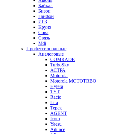
Xiaomi
Байкал
Бизон
Грифон
ИРЗ
Круиз
Сова
Связь
Mdi
Профессиональные
Аналоговые
COMRADE
TurboSky
АСТРА
Motorola
Motorola MOTOTRBO
Hytera
TYT
Racio
Lira
Терек
AGENT
Icom
Yaesu
Ailunce