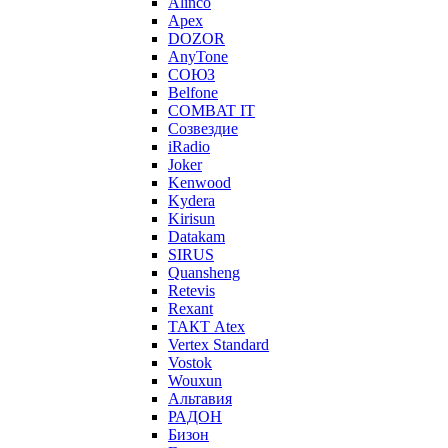
Alinco
Apex
DOZOR
AnyTone
СОЮЗ
Belfone
COMBAT IT
Созвездие
iRadio
Joker
Kenwood
Kydera
Kirisun
Datakam
SIRUS
Quansheng
Retevis
Rexant
ТАКТ Atex
Vertex Standard
Vostok
Wouxun
Альтавия
РАДОН
Бизон