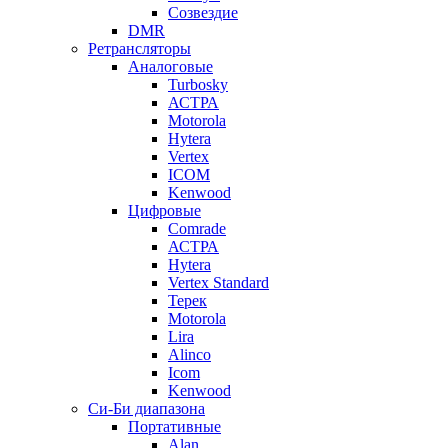
Созвездие
DMR
Ретрансляторы
Аналоговые
Turbosky
АСТРА
Motorola
Hytera
Vertex
ICOM
Kenwood
Цифровые
Comrade
АСТРА
Hytera
Vertex Standard
Терек
Motorola
Lira
Alinco
Icom
Kenwood
Си-Би диапазона
Портативные
Alan