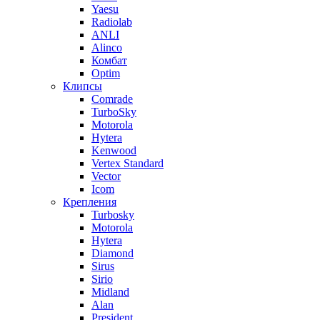
Yaesu
Radiolab
ANLI
Alinco
Комбат
Optim
Клипсы
Comrade
TurboSky
Motorola
Hytera
Kenwood
Vertex Standard
Vector
Icom
Крепления
Turbosky
Motorola
Hytera
Diamond
Sirus
Sirio
Midland
Alan
President