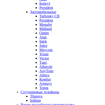
Беркут
President
Автомобильные
Turbosky CB
President
MegaJet
Midland
Optim
Alan
Intek
Joker
Maycom
Yosan
Vector
Таис
Albrecht
AnyTone
Alinco
Комбат
Ajetrays
Терек
Спутниковые телефоны
Thuraya
Iridium
Рации российского производства