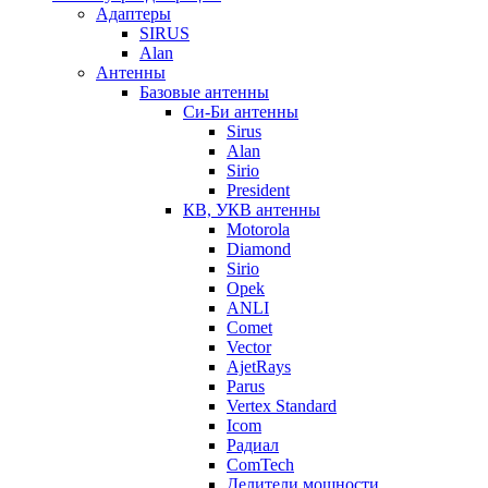
Адаптеры
SIRUS
Alan
Антенны
Базовые антенны
Си-Би антенны
Sirus
Alan
Sirio
President
КВ, УКВ антенны
Motorola
Diamond
Sirio
Opek
ANLI
Comet
Vector
AjetRays
Parus
Vertex Standard
Icom
Радиал
ComTech
Делители мощности