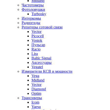
Midland
Частотомеры
Фотоловушки
Turbosky
Интеркомы
Радиогиды
Репитеры сотовой связи
Vector
Picocell
Vostok
Пульсар
Racio
Lira
Baltic Signal
Аксессуары
Vegatel
Измерители КСВ и мощности
Vega
Midland
Vector
Diamond
Optim
Трансиверы
Icom
Yaesu