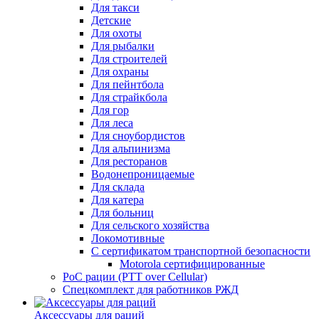
Для такси
Детские
Для охоты
Для рыбалки
Для строителей
Для охраны
Для пейнтбола
Для страйкбола
Для гор
Для леса
Для сноубордистов
Для альпинизма
Для ресторанов
Водонепроницаемые
Для склада
Для катера
Для больниц
Для сельского хозяйства
Локомотивные
С сертификатом транспортной безопасности
Motorola сертифицированные
PoC рации (PTT over Cellular)
Спецкомплект для работников РЖД
Аксессуары для раций