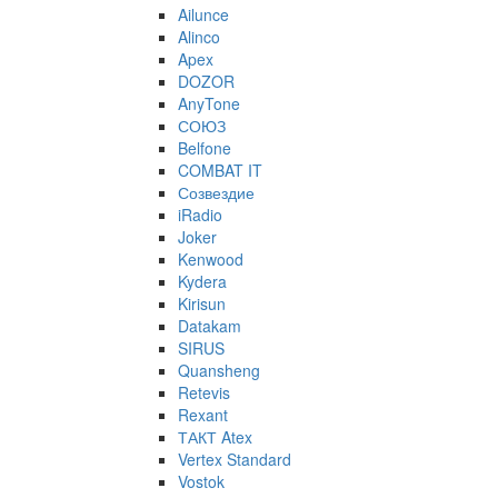
Ailunce
Alinco
Apex
DOZOR
AnyTone
СОЮЗ
Belfone
COMBAT IT
Созвездие
iRadio
Joker
Kenwood
Kydera
Kirisun
Datakam
SIRUS
Quansheng
Retevis
Rexant
ТАКТ Atex
Vertex Standard
Vostok