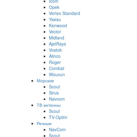
Icom
Opek
Vertex Standard
Yaesu
Kenwood
Vector
Midland
AjetRays
Vostok
Alinco
Roger
Combat
Wouxun
Морские
Scout
Sirus
Navcom
ТВ антенны
Scout
TV-Optim
Речные
NavCom
Scout