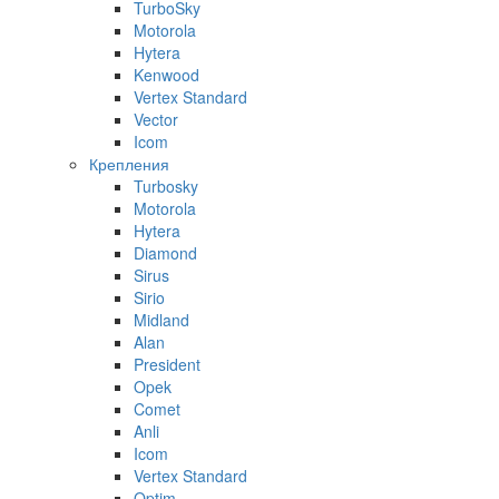
TurboSky
Motorola
Hytera
Kenwood
Vertex Standard
Vector
Icom
Крепления
Turbosky
Motorola
Hytera
Diamond
Sirus
Sirio
Midland
Alan
President
Opek
Comet
Anli
Icom
Vertex Standard
Optim