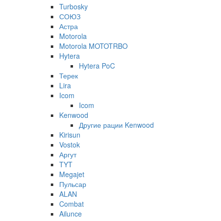
Turbosky
СОЮЗ
Астра
Motorola
Motorola MOTOTRBO
Hytera
Hytera PoC
Терек
Lira
Icom
Icom
Kenwood
Другие рации Kenwood
Kirisun
Vostok
Аргут
TYT
Megajet
Пульсар
ALAN
Combat
Ailunce