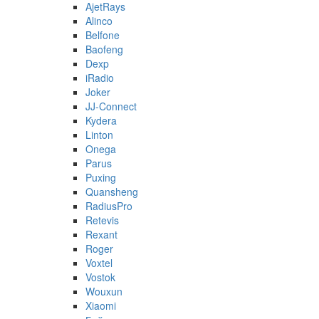
AjetRays
Alinco
Belfone
Baofeng
Dexp
iRadio
Joker
JJ-Connect
Kydera
Linton
Onega
Parus
Puxing
Quansheng
RadiusPro
Retevis
Rexant
Roger
Voxtel
Vostok
Wouxun
Xiaomi