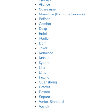
Ailunce
Созвездие
МиниКом (Информ Техника)
Belfone
Combat
Dexp
Entel
iRadio
Icom
Joker
Kenwood
Kirisun
Kydera
Lira
Linton
Puxing
Quansheng
Retevis
Rexant
Sepura
Vertex Standard
Vostok