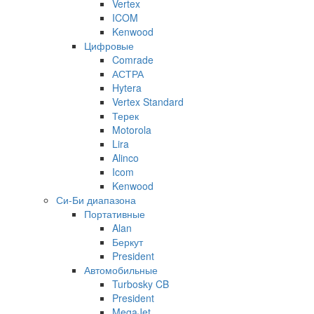
Vertex
ICOM
Kenwood
Цифровые
Comrade
АСТРА
Hytera
Vertex Standard
Терек
Motorola
Lira
Alinco
Icom
Kenwood
Си-Би диапазона
Портативные
Alan
Беркут
President
Автомобильные
Turbosky CB
President
MegaJet