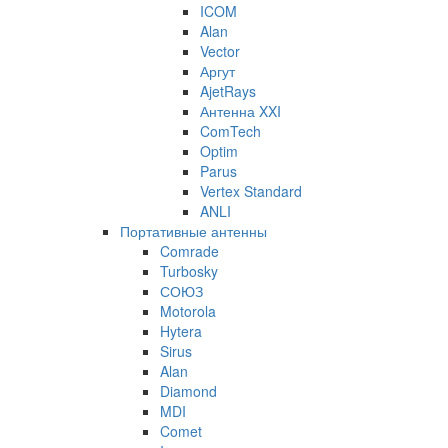
ICOM
Alan
Vector
Аргут
AjetRays
Антенна XXI
ComTech
Optim
Parus
Vertex Standard
ANLI
Портативные антенны
Comrade
Turbosky
СОЮЗ
Motorola
Hytera
Sirus
Alan
Diamond
MDI
Comet