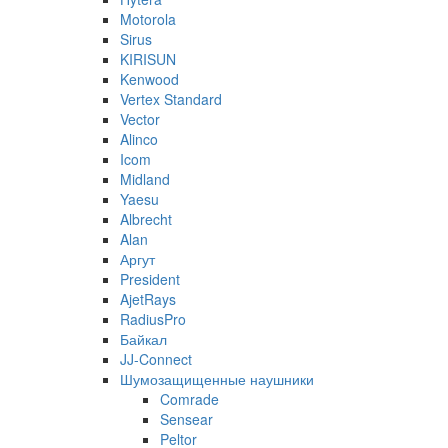
Motorola
Sirus
KIRISUN
Kenwood
Vertex Standard
Vector
Alinco
Icom
Midland
Yaesu
Albrecht
Alan
Аргут
President
AjetRays
RadiusPro
Байкал
JJ-Connect
Шумозащищенные наушники
Comrade
Sensear
Peltor