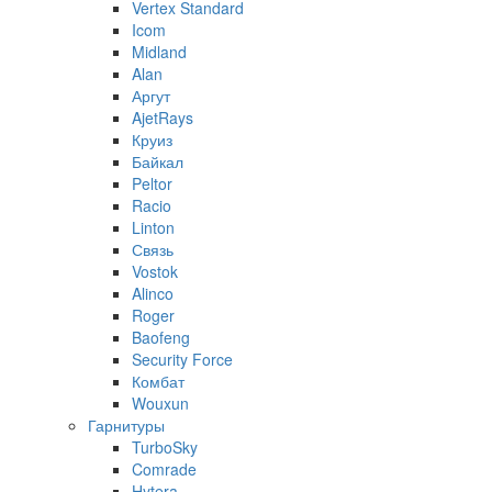
Vertex Standard
Icom
Midland
Alan
Аргут
AjetRays
Круиз
Байкал
Peltor
Racio
Linton
Связь
Vostok
Alinco
Roger
Baofeng
Security Force
Комбат
Wouxun
Гарнитуры
TurboSky
Comrade
Hytera