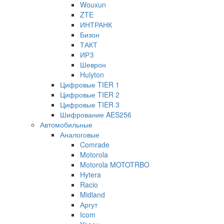
Wouxun
ZTE
ИНТРАНК
Бизон
ТАКТ
ИРЗ
Шеврон
Huiyton
Цифровые TIER 1
Цифровые TIER 2
Цифровые TIER 3
Шифрование AES256
Автомобильные
Аналоговые
Comrade
Motorola
Motorola MOTOTRBO
Hytera
Racio
Midland
Аргут
Icom