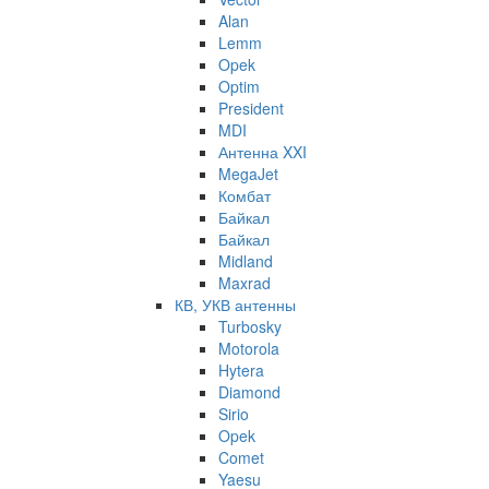
Alan
Lemm
Opek
Optim
President
MDI
Антенна XXI
MegaJet
Комбат
Байкал
Байкал
Midland
Maxrad
КВ, УКВ антенны
Turbosky
Motorola
Hytera
Diamond
Sirio
Opek
Comet
Yaesu