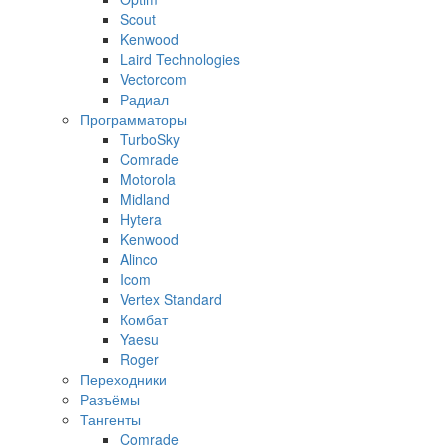
Scout
Kenwood
Laird Technologies
Vectorcom
Радиал
Программаторы
TurboSky
Comrade
Motorola
Midland
Hytera
Kenwood
Alinco
Icom
Vertex Standard
Комбат
Yaesu
Roger
Переходники
Разъёмы
Тангенты
Comrade