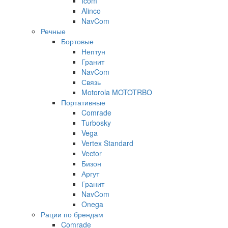
Icom
Alinco
NavCom
Речные
Бортовые
Нептун
Гранит
NavCom
Связь
Motorola MOTOTRBO
Портативные
Comrade
Turbosky
Vega
Vertex Standard
Vector
Бизон
Аргут
Гранит
NavCom
Onega
Рации по брендам
Comrade