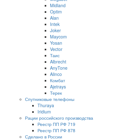
Midland
Optim
Alan
Intek
Joker
Maycom
Yosan
Vector
Таис
Albrecht
AnyTone
Alinco
Комбат
Ajetrays
Терек
Спутниковые телефоны
Thuraya
Iridium
Рации российского производства
Реестр ПП РФ 719
Реестр ПП РФ 878
Сделано в России