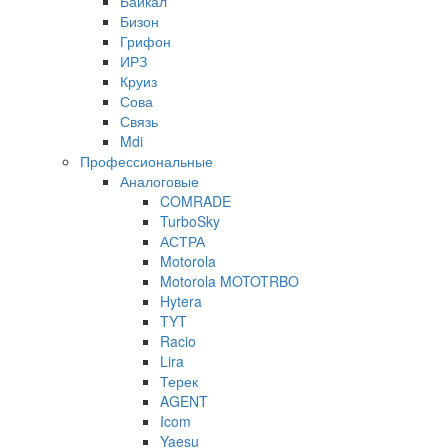
Байкал
Бизон
Грифон
ИРЗ
Круиз
Сова
Связь
Mdi
Профессиональные
Аналоговые
COMRADE
TurboSky
АСТРА
Motorola
Motorola MOTOTRBO
Hytera
TYT
Racio
Lira
Терек
AGENT
Icom
Yaesu