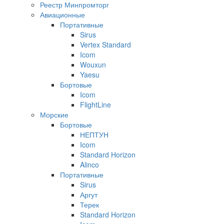
Реестр Минпромторг
Авиационные
Портативные
Sirus
Vertex Standard
Icom
Wouxun
Yaesu
Бортовые
Icom
FlightLine
Морские
Бортовые
НЕПТУН
Icom
Standard Horizon
Alinco
Портативные
Sirus
Аргут
Терек
Standard Horizon