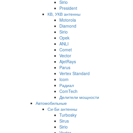
Sirio
President
КВ, УКВ антенны
Motorola
Diamond
Sirio
Opek
ANLI
Comet
Vector
AjetRays
Parus
Vertex Standard
Icom
Радиал
ComTech
Делители мощности
Автомобильные
Си-Би антенны
Turbosky
Sirus
Sirio
Vector