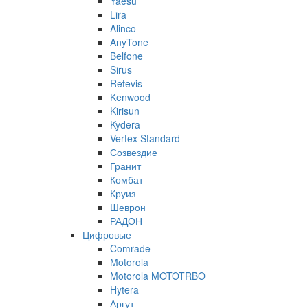
Yaesu
Lira
Alinco
AnyTone
Belfone
Sirus
Retevis
Kenwood
Kirisun
Kydera
Vertex Standard
Созвездие
Гранит
Комбат
Круиз
Шеврон
РАДОН
Цифровые
Comrade
Motorola
Motorola MOTOTRBO
Hytera
Аргут