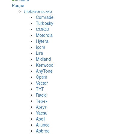
Рации
Любительские
Comrade
Turbosky
СОЮЗ
Motorola
Hytera
Icom
Lira
Midland
Kenwood
AnyTone
Optim
Vector
TYT
Racio
Терек
Аргут
Yaesu
Abell
Ailunce
Abbree