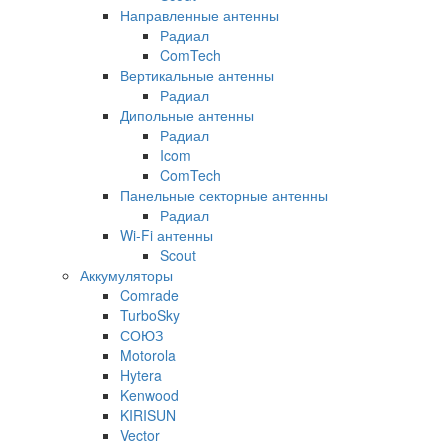
Направленные антенны
Радиал
ComTech
Вертикальные антенны
Радиал
Дипольные антенны
Радиал
Icom
ComTech
Панельные секторные антенны
Радиал
Wi-Fi антенны
Scout
Аккумуляторы
Comrade
TurboSky
СОЮЗ
Motorola
Hytera
Kenwood
KIRISUN
Vector