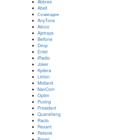
Abbree
Abell
Созвездие
AnyTone
Alinco
Ajetrays
Belfone
Dexp
Entel
iRadio
Joker
Kydera
Linton
Midland
NavCom
Optim
Puxing
President
Quansheng
Racio
Rexant
Retevis
Roger