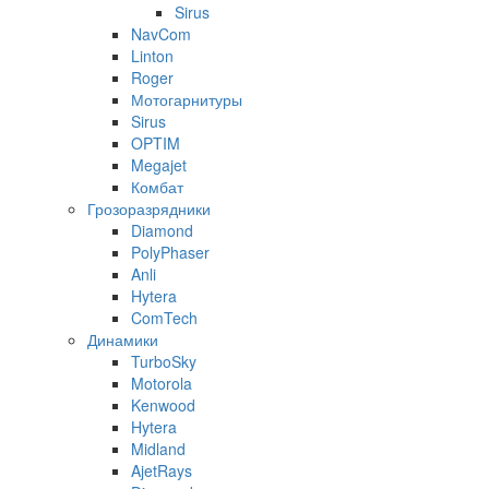
Sirus
NavCom
Linton
Roger
Мотогарнитуры
Sirus
OPTIM
Megajet
Комбат
Грозоразрядники
Diamond
PolyPhaser
Anli
Hytera
ComTech
Динамики
TurboSky
Motorola
Kenwood
Hytera
Midland
AjetRays