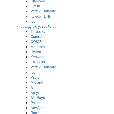
Diamond
Optim
Vertex Standard
Комбат DNR
Icom
Зарядные устройства
Turbosky
Comrade
СОЮЗ
Motorola
Hytera
Kenwood
KIRISUN
Vertex Standard
Icom
Vector
Midland
Alan
Аргут
AjetRays
Peltor
NavCom
Racio