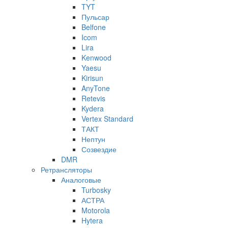
TYT
Пульсар
Belfone
Icom
Lira
Kenwood
Yaesu
Kirisun
AnyTone
Retevis
Kydera
Vertex Standard
ТАКТ
Нептун
Созвездие
DMR
Ретрансляторы
Аналоговые
Turbosky
АСТРА
Motorola
Hytera