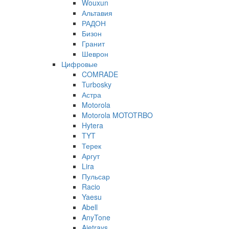
Wouxun
Альтавия
РАДОН
Бизон
Гранит
Шеврон
Цифровые
COMRADE
Turbosky
Астра
Motorola
Motorola MOTOTRBO
Hytera
TYT
Терек
Аргут
Lira
Пульсар
Racio
Yaesu
Abell
AnyTone
Ajetrays