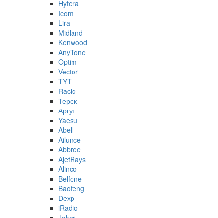
Hytera
Icom
Lira
Midland
Kenwood
AnyTone
Optim
Vector
TYT
Racio
Терек
Аргут
Yaesu
Abell
Ailunce
Abbree
AjetRays
Alinco
Belfone
Baofeng
Dexp
iRadio
Joker