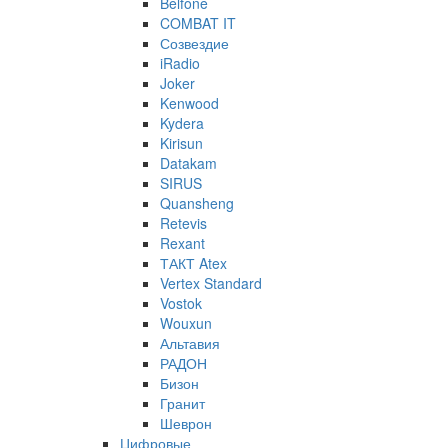
Belfone
COMBAT IT
Созвездие
iRadio
Joker
Kenwood
Kydera
Kirisun
Datakam
SIRUS
Quansheng
Retevis
Rexant
ТАКТ Atex
Vertex Standard
Vostok
Wouxun
Альтавия
РАДОН
Бизон
Гранит
Шеврон
Цифровые