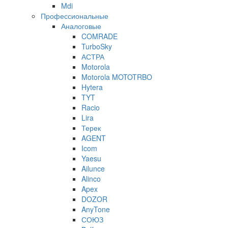
Mdi
Профессиональные
Аналоговые
COMRADE
TurboSky
АСТРА
Motorola
Motorola MOTOTRBO
Hytera
TYT
Racio
Lira
Терек
AGENT
Icom
Yaesu
Ailunce
Alinco
Apex
DOZOR
AnyTone
СОЮЗ