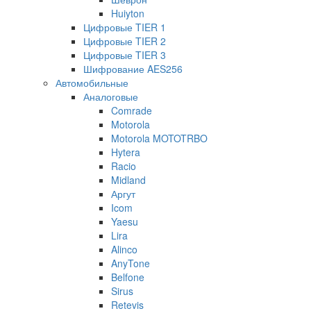
Huiyton
Цифровые TIER 1
Цифровые TIER 2
Цифровые TIER 3
Шифрование AES256
Автомобильные
Аналоговые
Comrade
Motorola
Motorola MOTOTRBO
Hytera
Racio
Midland
Аргут
Icom
Yaesu
Lira
Alinco
AnyTone
Belfone
Sirus
Retevis