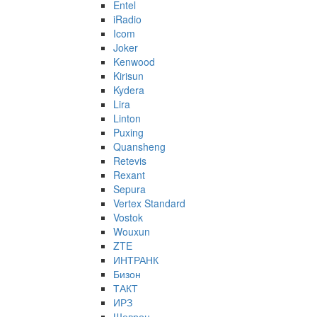
Entel
iRadio
Icom
Joker
Kenwood
Kirisun
Kydera
Lira
Linton
Puxing
Quansheng
Retevis
Rexant
Sepura
Vertex Standard
Vostok
Wouxun
ZTE
ИНТРАНК
Бизон
ТАКТ
ИРЗ
Шеврон