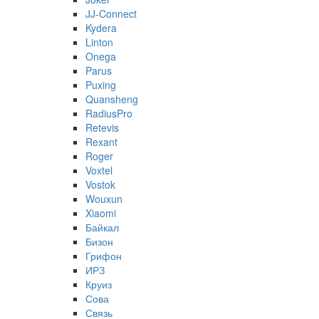
JJ-Connect
Kydera
Linton
Onega
Parus
Puxing
Quansheng
RadiusPro
Retevis
Rexant
Roger
Voxtel
Vostok
Wouxun
Xiaomi
Байкал
Бизон
Грифон
ИРЗ
Круиз
Сова
Связь