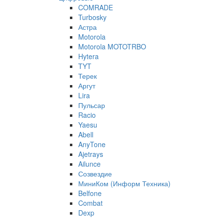
COMRADE
Turbosky
Астра
Motorola
Motorola MOTOTRBO
Hytera
TYT
Терек
Аргут
Lira
Пульсар
Racio
Yaesu
Abell
AnyTone
Ajetrays
Ailunce
Созвездие
МиниКом (Информ Техника)
Belfone
Combat
Dexp