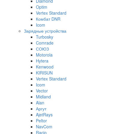
Diamond
Optim
Vertex Standard
Комбат DNR
Icom
Зарядные устройства
Turbosky
Comrade
СОЮЗ
Motorola
Hytera
Kenwood
KIRISUN
Vertex Standard
Icom
Vector
Midland
Alan
Аргут
AjetRays
Peltor
NavCom
Racio