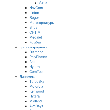
Sirus
NavCom
Linton
Roger
Мотогарнитуры
Sirus
OPTIM
Megajet
Комбат
Грозоразрядники
Diamond
PolyPhaser
Anli
Hytera
ComTech
Динамики
TurboSky
Motorola
Kenwood
Hytera
Midland
AjetRays