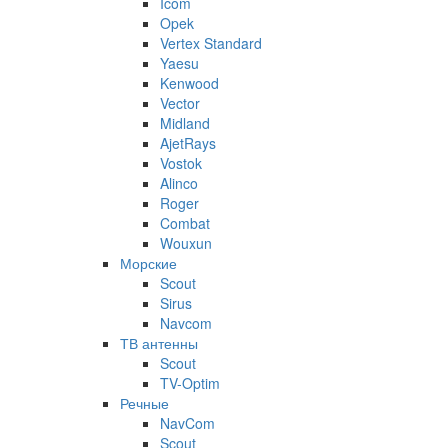
Icom
Opek
Vertex Standard
Yaesu
Kenwood
Vector
Midland
AjetRays
Vostok
Alinco
Roger
Combat
Wouxun
Морские
Scout
Sirus
Navcom
ТВ антенны
Scout
TV-Optim
Речные
NavCom
Scout