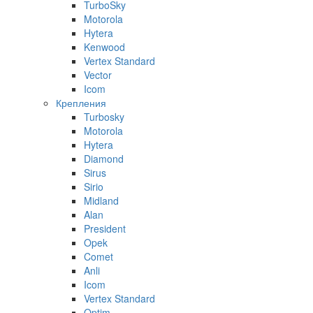
TurboSky
Motorola
Hytera
Kenwood
Vertex Standard
Vector
Icom
Крепления
Turbosky
Motorola
Hytera
Diamond
Sirus
Sirio
Midland
Alan
President
Opek
Comet
Anli
Icom
Vertex Standard
Optim