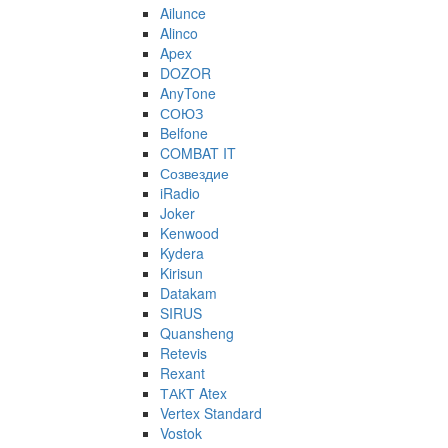
Ailunce
Alinco
Apex
DOZOR
AnyTone
СОЮЗ
Belfone
COMBAT IT
Созвездие
iRadio
Joker
Kenwood
Kydera
Kirisun
Datakam
SIRUS
Quansheng
Retevis
Rexant
ТАКТ Atex
Vertex Standard
Vostok