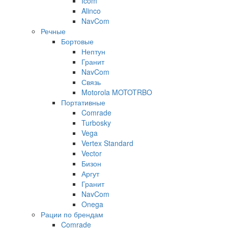
Icom
Alinco
NavCom
Речные
Бортовые
Нептун
Гранит
NavCom
Связь
Motorola MOTOTRBO
Портативные
Comrade
Turbosky
Vega
Vertex Standard
Vector
Бизон
Аргут
Гранит
NavCom
Onega
Рации по брендам
Comrade