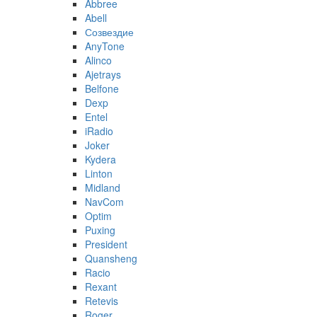
Abbree
Abell
Созвездие
AnyTone
Alinco
Ajetrays
Belfone
Dexp
Entel
iRadio
Joker
Kydera
Linton
Midland
NavCom
Optim
Puxing
President
Quansheng
Racio
Rexant
Retevis
Roger