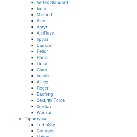
Vertex Standard
Icom
Midland
Alan
Аргут
AjetRays
Круиз
Байкал
Peltor
Racio
Linton
Связь
Vostok
Alinco
Roger
Baofeng
Security Force
Комбат
Wouxun
Гарнитуры
TurboSky
Comrade
Hytera