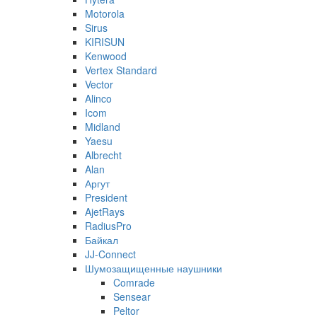
Motorola
Sirus
KIRISUN
Kenwood
Vertex Standard
Vector
Alinco
Icom
Midland
Yaesu
Albrecht
Alan
Аргут
President
AjetRays
RadiusPro
Байкал
JJ-Connect
Шумозащищенные наушники
Comrade
Sensear
Peltor