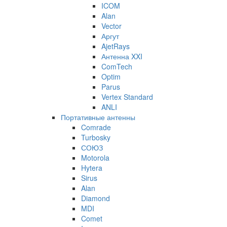
ICOM
Alan
Vector
Аргут
AjetRays
Антенна XXI
ComTech
Optim
Parus
Vertex Standard
ANLI
Портативные антенны
Comrade
Turbosky
СОЮЗ
Motorola
Hytera
Sirus
Alan
Diamond
MDI
Comet