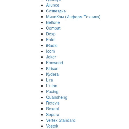
Ailunce
Созвездие
МиниКом (Информ Техника)
Belfone
Combat
Dexp
Entel
iRadio
Icom
Joker
Kenwood
Kirisun
Kydera
Lira
Linton
Puxing
Quansheng
Retevis
Rexant
Sepura
Vertex Standard
Vostok