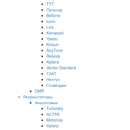
TYT
Пульсар
Belfone
Icom
Lira
Kenwood
Yaesu
Kirisun
AnyTone
Retevis
Kydera
Vertex Standard
ТАКТ
Нептун
Созвездие
DMR
Ретрансляторы
Аналоговые
Turbosky
АСТРА
Motorola
Hytera