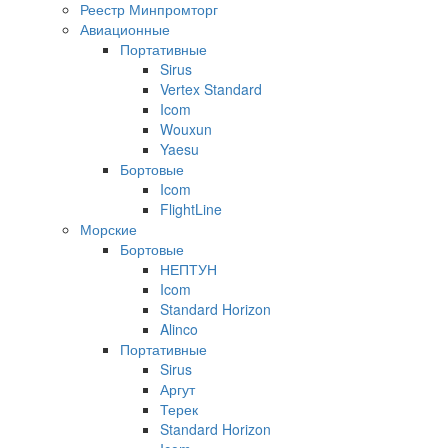
Реестр Минпромторг
Авиационные
Портативные
Sirus
Vertex Standard
Icom
Wouxun
Yaesu
Бортовые
Icom
FlightLine
Морские
Бортовые
НЕПТУН
Icom
Standard Horizon
Alinco
Портативные
Sirus
Аргут
Терек
Standard Horizon