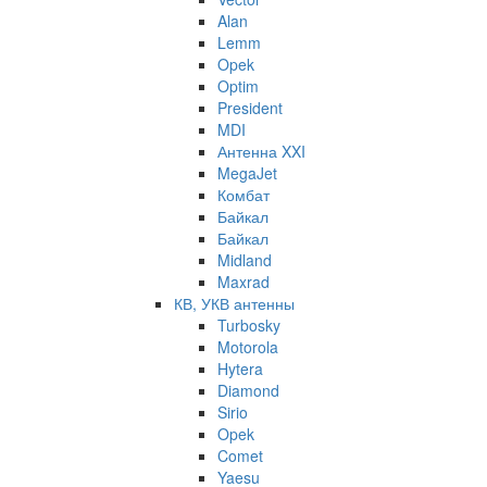
Alan
Lemm
Opek
Optim
President
MDI
Антенна XXI
MegaJet
Комбат
Байкал
Байкал
Midland
Maxrad
КВ, УКВ антенны
Turbosky
Motorola
Hytera
Diamond
Sirio
Opek
Comet
Yaesu