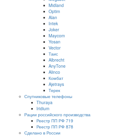
Midland
Optim
Alan
Intek
Joker
Maycom
Yosan
Vector
Таис
Albrecht
AnyTone
Alinco
Комбат
Ajetrays
Терек
Спутниковые телефоны
Thuraya
Iridium
Рации российского производства
Реестр ПП РФ 719
Реестр ПП РФ 878
Сделано в России