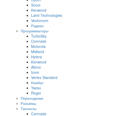
Scout
Kenwood
Laird Technologies
Vectorcom
Радиал
Программаторы
TurboSky
Comrade
Motorola
Midland
Hytera
Kenwood
Alinco
Icom
Vertex Standard
Комбат
Yaesu
Roger
Переходники
Разъёмы
Тангенты
Comrade