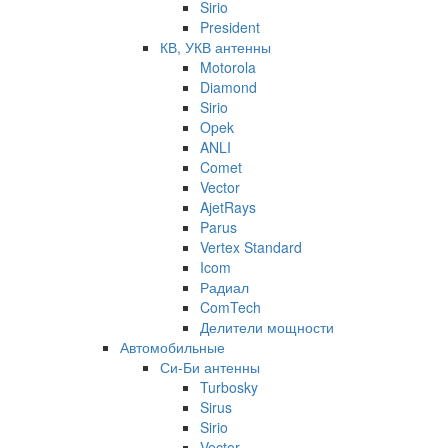
Sirio
President
КВ, УКВ антенны
Motorola
Diamond
Sirio
Opek
ANLI
Comet
Vector
AjetRays
Parus
Vertex Standard
Icom
Радиал
ComTech
Делители мощности
Автомобильные
Си-Би антенны
Turbosky
Sirus
Sirio
Vector