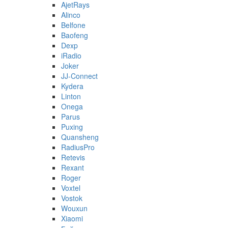
AjetRays
Alinco
Belfone
Baofeng
Dexp
iRadio
Joker
JJ-Connect
Kydera
Linton
Onega
Parus
Puxing
Quansheng
RadiusPro
Retevis
Rexant
Roger
Voxtel
Vostok
Wouxun
Xiaomi