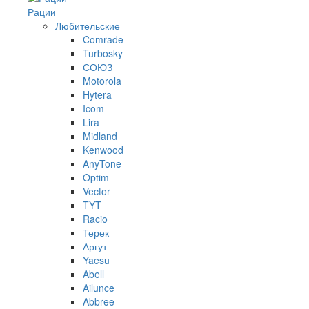
Рации
Любительские
Comrade
Turbosky
СОЮЗ
Motorola
Hytera
Icom
Lira
Midland
Kenwood
AnyTone
Optim
Vector
TYT
Racio
Терек
Аргут
Yaesu
Abell
Ailunce
Abbree