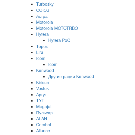
Turbosky
СОЮЗ
Астра
Motorola
Motorola MOTOTRBO
Hytera
Hytera PoC
Терек
Lira
Icom
Icom
Kenwood
Другие рации Kenwood
Kirisun
Vostok
Аргут
TYT
Megajet
Пульсар
ALAN
Combat
Ailunce