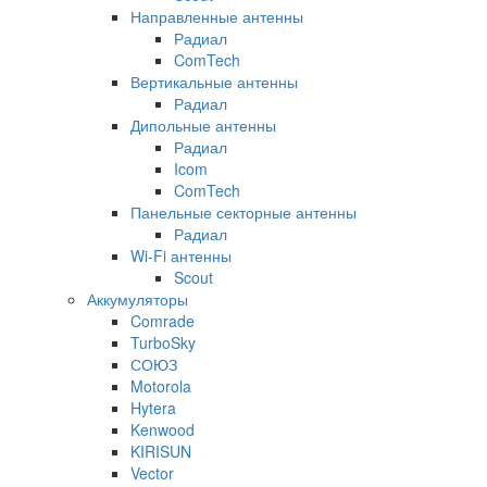
Направленные антенны
Радиал
ComTech
Вертикальные антенны
Радиал
Дипольные антенны
Радиал
Icom
ComTech
Панельные секторные антенны
Радиал
Wi-Fi антенны
Scout
Аккумуляторы
Comrade
TurboSky
СОЮЗ
Motorola
Hytera
Kenwood
KIRISUN
Vector