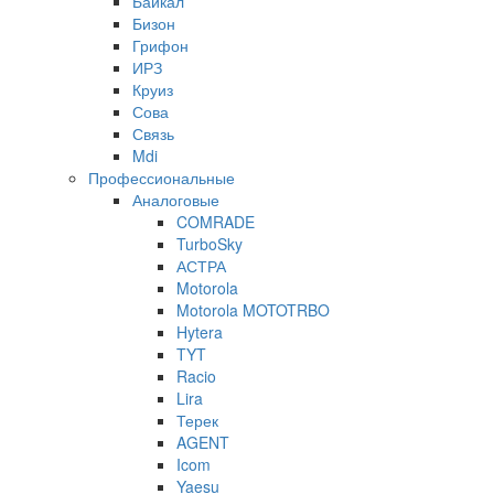
Байкал
Бизон
Грифон
ИРЗ
Круиз
Сова
Связь
Mdi
Профессиональные
Аналоговые
COMRADE
TurboSky
АСТРА
Motorola
Motorola MOTOTRBO
Hytera
TYT
Racio
Lira
Терек
AGENT
Icom
Yaesu