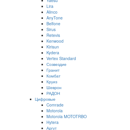
Yaesu
Lira
Alinco
AnyTone
Belfone
Sirus
Retevis
Kenwood
Kirisun
Kydera
Vertex Standard
Созвездие
Гранит
Комбат
Круиз
Шеврон
РАДОН
Цифровые
Comrade
Motorola
Motorola MOTOTRBO
Hytera
Аргут