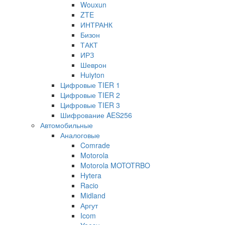
Wouxun
ZTE
ИНТРАНК
Бизон
ТАКТ
ИРЗ
Шеврон
Huiyton
Цифровые TIER 1
Цифровые TIER 2
Цифровые TIER 3
Шифрование AES256
Автомобильные
Аналоговые
Comrade
Motorola
Motorola MOTOTRBO
Hytera
Racio
Midland
Аргут
Icom