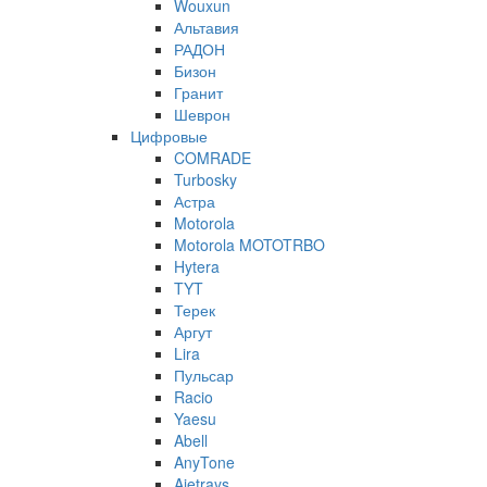
Wouxun
Альтавия
РАДОН
Бизон
Гранит
Шеврон
Цифровые
COMRADE
Turbosky
Астра
Motorola
Motorola MOTOTRBO
Hytera
TYT
Терек
Аргут
Lira
Пульсар
Racio
Yaesu
Abell
AnyTone
Ajetrays