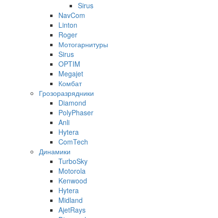
Sirus
NavCom
Linton
Roger
Мотогарнитуры
Sirus
OPTIM
Megajet
Комбат
Грозоразрядники
Diamond
PolyPhaser
Anli
Hytera
ComTech
Динамики
TurboSky
Motorola
Kenwood
Hytera
Midland
AjetRays