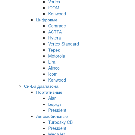
Vertex
ICOM
Kenwood
Цифровые
Comrade
АСТРА
Hytera
Vertex Standard
Терек
Motorola
Lira
Alinco
Icom
Kenwood
Си-Би диапазона
Портативные
Alan
Беркут
President
Автомобильные
Turbosky CB
President
MegaJet