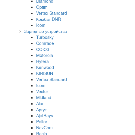
Diamond
Optim
Vertex Standard
Комбат DNR
Icom
Зарядные устройства
Turbosky
Comrade
СОЮЗ
Motorola
Hytera
Kenwood
KIRISUN
Vertex Standard
Icom
Vector
Midland
Alan
Аргут
AjetRays
Peltor
NavCom
Racio