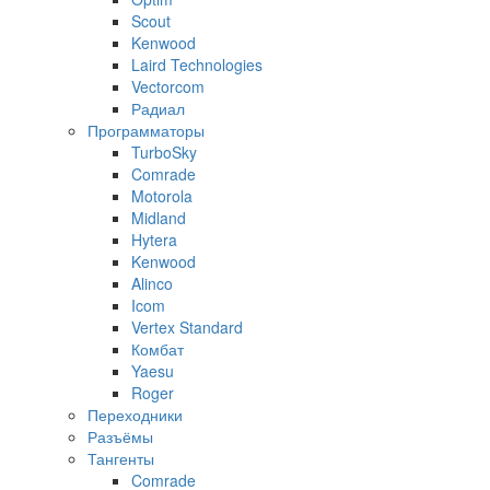
Scout
Kenwood
Laird Technologies
Vectorcom
Радиал
Программаторы
TurboSky
Comrade
Motorola
Midland
Hytera
Kenwood
Alinco
Icom
Vertex Standard
Комбат
Yaesu
Roger
Переходники
Разъёмы
Тангенты
Comrade