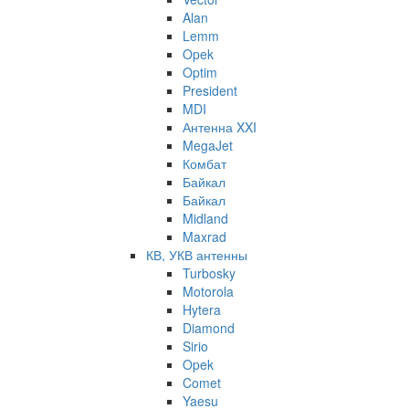
Alan
Lemm
Opek
Optim
President
MDI
Антенна XXI
MegaJet
Комбат
Байкал
Байкал
Midland
Maxrad
КВ, УКВ антенны
Turbosky
Motorola
Hytera
Diamond
Sirio
Opek
Comet
Yaesu