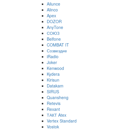
Ailunce
Alinco
Apex
DOZOR
AnyTone
СОЮЗ
Belfone
COMBAT IT
Созвездие
iRadio
Joker
Kenwood
Kydera
Kirisun
Datakam
SIRUS
Quansheng
Retevis
Rexant
ТАКТ Atex
Vertex Standard
Vostok