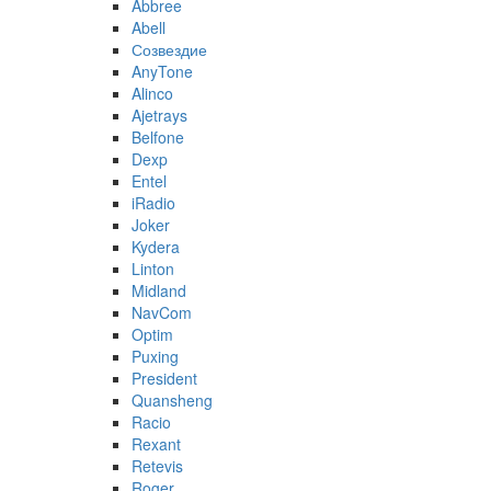
Abbree
Abell
Созвездие
AnyTone
Alinco
Ajetrays
Belfone
Dexp
Entel
iRadio
Joker
Kydera
Linton
Midland
NavCom
Optim
Puxing
President
Quansheng
Racio
Rexant
Retevis
Roger