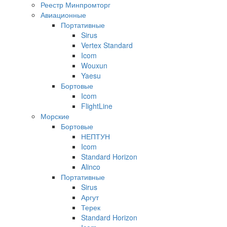
Реестр Минпромторг
Авиационные
Портативные
Sirus
Vertex Standard
Icom
Wouxun
Yaesu
Бортовые
Icom
FlightLine
Морские
Бортовые
НЕПТУН
Icom
Standard Horizon
Alinco
Портативные
Sirus
Аргут
Терек
Standard Horizon