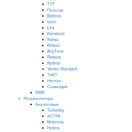
TYT
Пульсар
Belfone
Icom
Lira
Kenwood
Yaesu
Kirisun
AnyTone
Retevis
Kydera
Vertex Standard
ТАКТ
Нептун
Созвездие
DMR
Ретрансляторы
Аналоговые
Turbosky
АСТРА
Motorola
Hytera