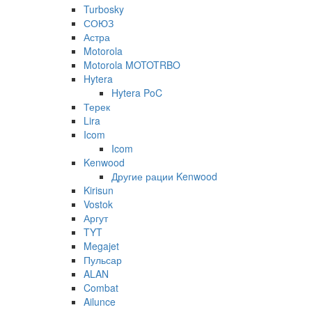
Turbosky
СОЮЗ
Астра
Motorola
Motorola MOTOTRBO
Hytera
Hytera PoC
Терек
Lira
Icom
Icom
Kenwood
Другие рации Kenwood
Kirisun
Vostok
Аргут
TYT
Megajet
Пульсар
ALAN
Combat
Ailunce