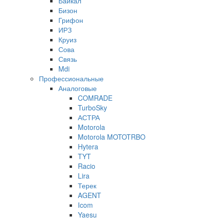
Байкал
Бизон
Грифон
ИРЗ
Круиз
Сова
Связь
Mdi
Профессиональные
Аналоговые
COMRADE
TurboSky
АСТРА
Motorola
Motorola MOTOTRBO
Hytera
TYT
Racio
Lira
Терек
AGENT
Icom
Yaesu