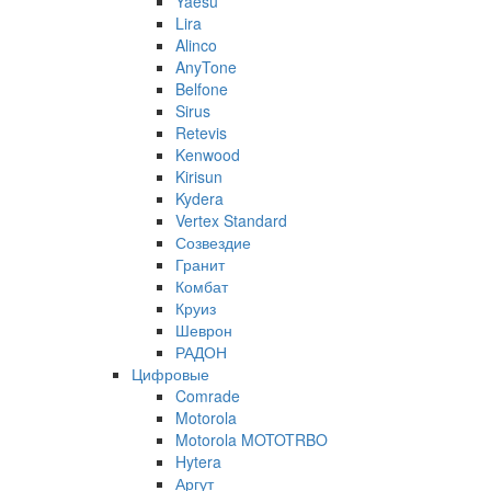
Yaesu
Lira
Alinco
AnyTone
Belfone
Sirus
Retevis
Kenwood
Kirisun
Kydera
Vertex Standard
Созвездие
Гранит
Комбат
Круиз
Шеврон
РАДОН
Цифровые
Comrade
Motorola
Motorola MOTOTRBO
Hytera
Аргут