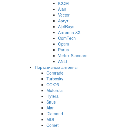
ICOM
Alan
Vector
Аргут
AjetRays
Антенна XXI
ComTech
Optim
Parus
Vertex Standard
ANLI
Портативные антенны
Comrade
Turbosky
СОЮЗ
Motorola
Hytera
Sirus
Alan
Diamond
MDI
Comet