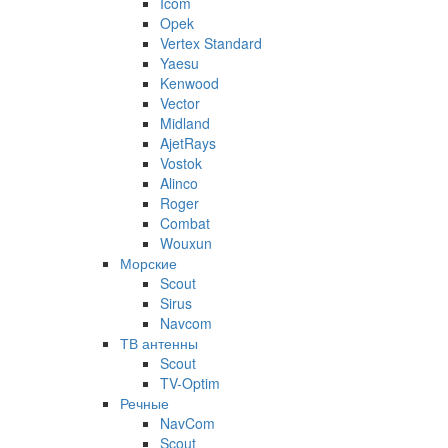
Icom
Opek
Vertex Standard
Yaesu
Kenwood
Vector
Midland
AjetRays
Vostok
Alinco
Roger
Combat
Wouxun
Морские
Scout
Sirus
Navcom
ТВ антенны
Scout
TV-Optim
Речные
NavCom
Scout