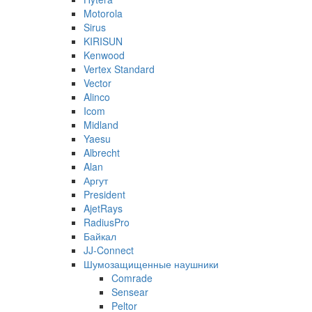
Motorola
Sirus
KIRISUN
Kenwood
Vertex Standard
Vector
Alinco
Icom
Midland
Yaesu
Albrecht
Alan
Аргут
President
AjetRays
RadiusPro
Байкал
JJ-Connect
Шумозащищенные наушники
Comrade
Sensear
Peltor