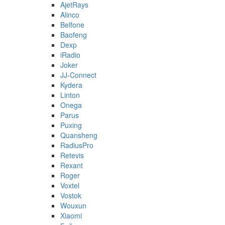
AjetRays
Alinco
Belfone
Baofeng
Dexp
iRadio
Joker
JJ-Connect
Kydera
Linton
Onega
Parus
Puxing
Quansheng
RadiusPro
Retevis
Rexant
Roger
Voxtel
Vostok
Wouxun
Xiaomi