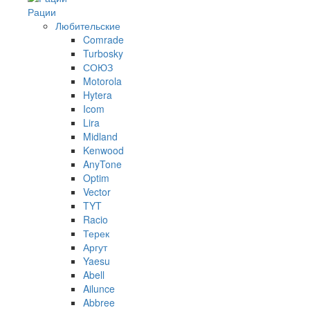
Рации
Любительские
Comrade
Turbosky
СОЮЗ
Motorola
Hytera
Icom
Lira
Midland
Kenwood
AnyTone
Optim
Vector
TYT
Racio
Терек
Аргут
Yaesu
Abell
Ailunce
Abbree