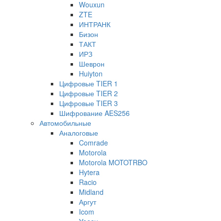
Wouxun
ZTE
ИНТРАНК
Бизон
ТАКТ
ИРЗ
Шеврон
Huiyton
Цифровые TIER 1
Цифровые TIER 2
Цифровые TIER 3
Шифрование AES256
Автомобильные
Аналоговые
Comrade
Motorola
Motorola MOTOTRBO
Hytera
Racio
Midland
Аргут
Icom