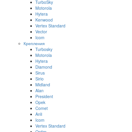
TurboSky
Motorola
Hytera
Kenwood
Vertex Standard
Vector
Icom
Крепления
Turbosky
Motorola
Hytera
Diamond
Sirus
Sirio
Midland
Alan
President
Opek
Comet
Anli
Icom
Vertex Standard
Optim