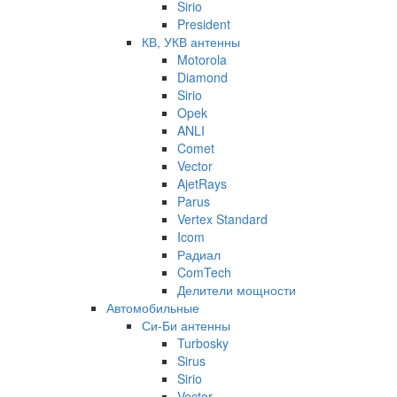
Sirio
President
КВ, УКВ антенны
Motorola
Diamond
Sirio
Opek
ANLI
Comet
Vector
AjetRays
Parus
Vertex Standard
Icom
Радиал
ComTech
Делители мощности
Автомобильные
Си-Би антенны
Turbosky
Sirus
Sirio
Vector