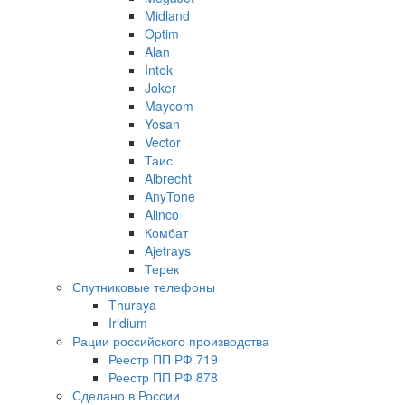
Midland
Optim
Alan
Intek
Joker
Maycom
Yosan
Vector
Таис
Albrecht
AnyTone
Alinco
Комбат
Ajetrays
Терек
Спутниковые телефоны
Thuraya
Iridium
Рации российского производства
Реестр ПП РФ 719
Реестр ПП РФ 878
Сделано в России