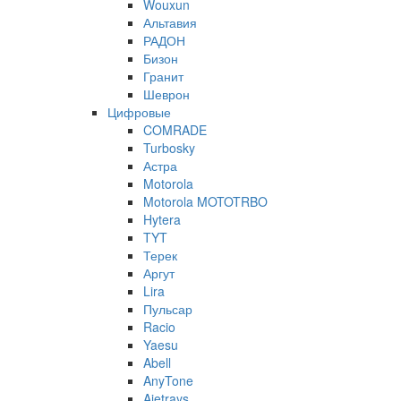
Wouxun
Альтавия
РАДОН
Бизон
Гранит
Шеврон
Цифровые
COMRADE
Turbosky
Астра
Motorola
Motorola MOTOTRBO
Hytera
TYT
Терек
Аргут
Lira
Пульсар
Racio
Yaesu
Abell
AnyTone
Ajetrays