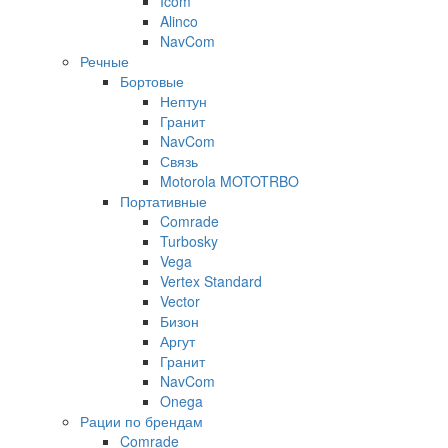
Icom
Alinco
NavCom
Речные
Бортовые
Нептун
Гранит
NavCom
Связь
Motorola MOTOTRBO
Портативные
Comrade
Turbosky
Vega
Vertex Standard
Vector
Бизон
Аргут
Гранит
NavCom
Onega
Рации по брендам
Comrade