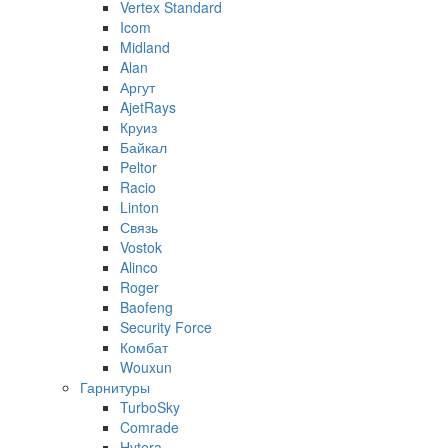
Vertex Standard
Icom
Midland
Alan
Аргут
AjetRays
Круиз
Байкал
Peltor
Racio
Linton
Связь
Vostok
Alinco
Roger
Baofeng
Security Force
Комбат
Wouxun
Гарнитуры
TurboSky
Comrade
Hytera