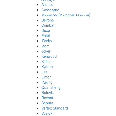
Ailunce
Созвездие
МиниКом (Информ Техника)
Belfone
Combat
Dexp
Entel
iRadio
Icom
Joker
Kenwood
Kirisun
Kydera
Lira
Linton
Puxing
Quansheng
Retevis
Rexant
Sepura
Vertex Standard
Vostok