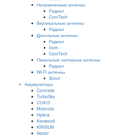
Направленные антенны
Радиал
ComTech
Вертикальные антенны
Радиал
Дипольные антенны
Радиал
Icom
ComTech
Панельные секторные антенны
Радиал
Wi-Fi антенны
Scout
Аккумуляторы
Comrade
TurboSky
СОЮЗ
Motorola
Hytera
Kenwood
KIRISUN
Vector