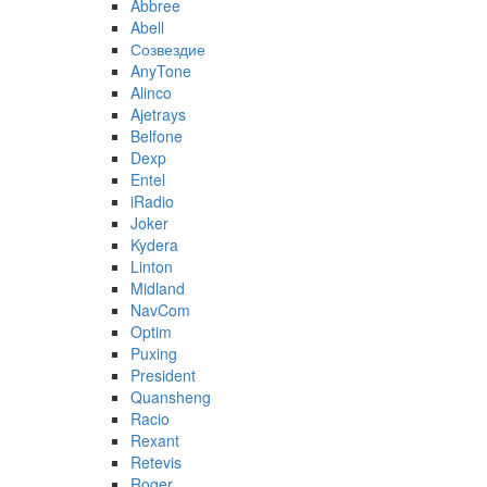
Abbree
Abell
Созвездие
AnyTone
Alinco
Ajetrays
Belfone
Dexp
Entel
iRadio
Joker
Kydera
Linton
Midland
NavCom
Optim
Puxing
President
Quansheng
Racio
Rexant
Retevis
Roger