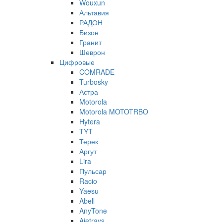
Wouxun
Альтавия
РАДОН
Бизон
Гранит
Шеврон
Цифровые
COMRADE
Turbosky
Астра
Motorola
Motorola MOTOTRBO
Hytera
TYT
Терек
Аргут
Lira
Пульсар
Racio
Yaesu
Abell
AnyTone
Ajetrays