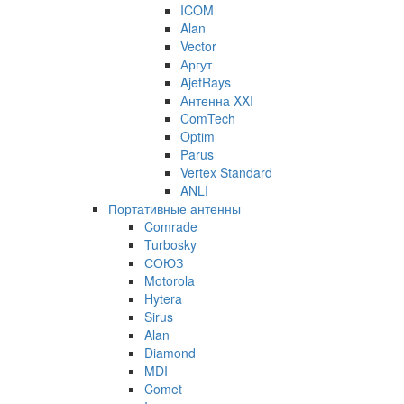
ICOM
Alan
Vector
Аргут
AjetRays
Антенна XXI
ComTech
Optim
Parus
Vertex Standard
ANLI
Портативные антенны
Comrade
Turbosky
СОЮЗ
Motorola
Hytera
Sirus
Alan
Diamond
MDI
Comet