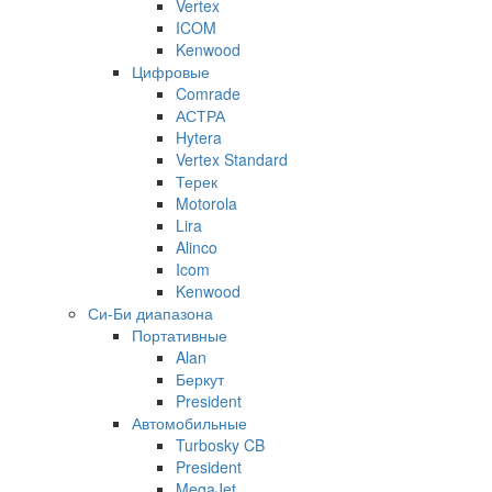
Vertex
ICOM
Kenwood
Цифровые
Comrade
АСТРА
Hytera
Vertex Standard
Терек
Motorola
Lira
Alinco
Icom
Kenwood
Си-Би диапазона
Портативные
Alan
Беркут
President
Автомобильные
Turbosky CB
President
MegaJet