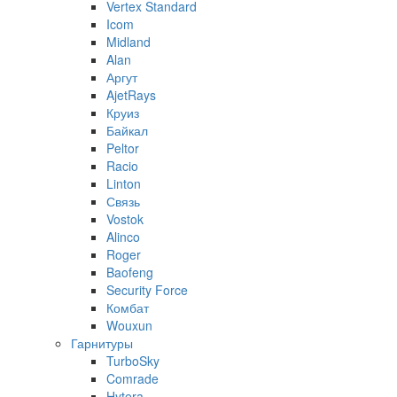
Vertex Standard
Icom
Midland
Alan
Аргут
AjetRays
Круиз
Байкал
Peltor
Racio
Linton
Связь
Vostok
Alinco
Roger
Baofeng
Security Force
Комбат
Wouxun
Гарнитуры
TurboSky
Comrade
Hytera