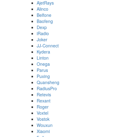
AjetRays
Alinco
Belfone
Baofeng
Dexp
iRadio
Joker
JJ-Connect
Kydera
Linton
Onega
Parus
Puxing
Quansheng
RadiusPro
Retevis
Rexant
Roger
Voxtel
Vostok
Wouxun
Xiaomi