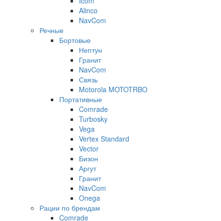
Icom
Alinco
NavCom
Речные
Бортовые
Нептун
Гранит
NavCom
Связь
Motorola MOTOTRBO
Портативные
Comrade
Turbosky
Vega
Vertex Standard
Vector
Бизон
Аргут
Гранит
NavCom
Onega
Рации по брендам
Comrade