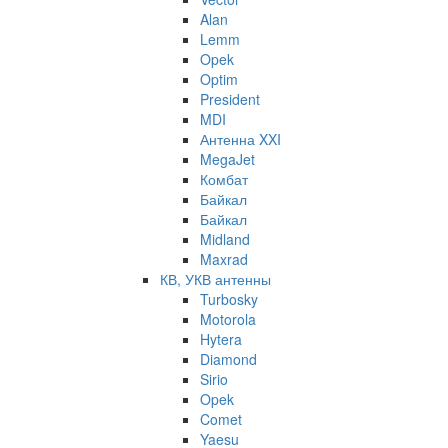
Alan
Lemm
Opek
Optim
President
MDI
Антенна XXI
MegaJet
Комбат
Байкал
Байкал
Midland
Maxrad
КВ, УКВ антенны
Turbosky
Motorola
Hytera
Diamond
Sirio
Opek
Comet
Yaesu