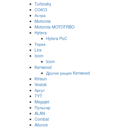
Turbosky
СОЮЗ
Астра
Motorola
Motorola MOTOTRBO
Hytera
Hytera PoC
Терек
Lira
Icom
Icom
Kenwood
Другие рации Kenwood
Kirisun
Vostok
Аргут
TYT
Megajet
Пульсар
ALAN
Combat
Ailunce