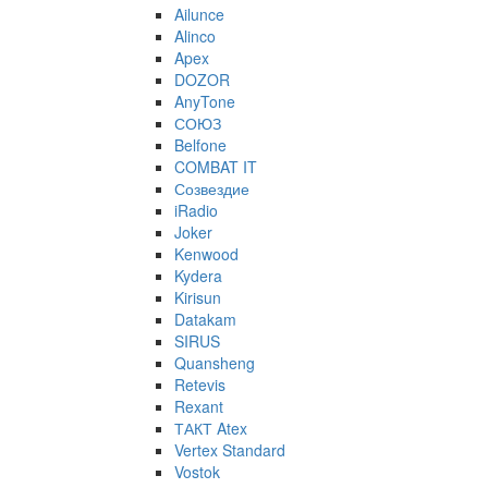
Ailunce
Alinco
Apex
DOZOR
AnyTone
СОЮЗ
Belfone
COMBAT IT
Созвездие
iRadio
Joker
Kenwood
Kydera
Kirisun
Datakam
SIRUS
Quansheng
Retevis
Rexant
ТАКТ Atex
Vertex Standard
Vostok