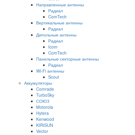
Направленные антенны
Радиал
ComTech
Вертикальные антенны
Радиал
Дипольные антенны
Радиал
Icom
ComTech
Панельные секторные антенны
Радиал
Wi-Fi антенны
Scout
Аккумуляторы
Comrade
TurboSky
СОЮЗ
Motorola
Hytera
Kenwood
KIRISUN
Vector