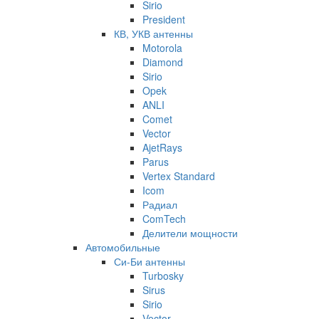
Sirio
President
КВ, УКВ антенны
Motorola
Diamond
Sirio
Opek
ANLI
Comet
Vector
AjetRays
Parus
Vertex Standard
Icom
Радиал
ComTech
Делители мощности
Автомобильные
Си-Би антенны
Turbosky
Sirus
Sirio
Vector