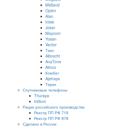
Midland
Optim
Alan
Intek
Joker
Maycom
Yosan
Vector
Таис
Albrecht
AnyTone
Alinco
Комбат
Ajetrays
Терек
Спутниковые телефоны
Thuraya
Iridium
Рации российского производства
Реестр ПП РФ 719
Реестр ПП РФ 878
Сделано в России