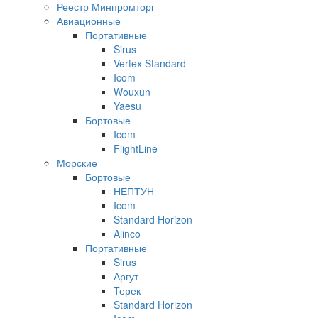
Реестр Минпромторг
Авиационные
Портативные
Sirus
Vertex Standard
Icom
Wouxun
Yaesu
Бортовые
Icom
FlightLine
Морские
Бортовые
НЕПТУН
Icom
Standard Horizon
Alinco
Портативные
Sirus
Аргут
Терек
Standard Horizon