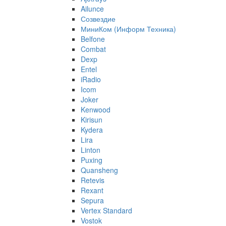
Ailunce
Созвездие
МиниКом (Информ Техника)
Belfone
Combat
Dexp
Entel
iRadio
Icom
Joker
Kenwood
Kirisun
Kydera
Lira
Linton
Puxing
Quansheng
Retevis
Rexant
Sepura
Vertex Standard
Vostok