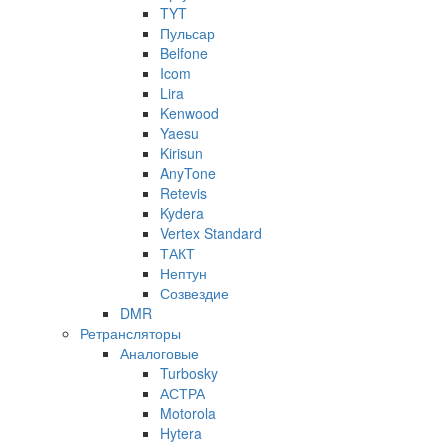
TYT
Пульсар
Belfone
Icom
Lira
Kenwood
Yaesu
Kirisun
AnyTone
Retevis
Kydera
Vertex Standard
ТАКТ
Нептун
Созвездие
DMR
Ретрансляторы
Аналоговые
Turbosky
АСТРА
Motorola
Hytera