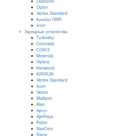
Diamond
Optim
Vertex Standard
Комбат DNR
Icom
Зарядные устройства
Turbosky
Comrade
СОЮЗ
Motorola
Hytera
Kenwood
KIRISUN
Vertex Standard
Icom
Vector
Midland
Alan
Аргут
AjetRays
Peltor
NavCom
Racio