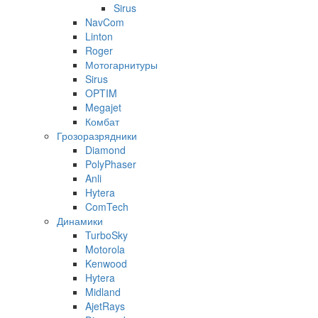
Sirus
NavCom
Linton
Roger
Мотогарнитуры
Sirus
OPTIM
Megajet
Комбат
Грозоразрядники
Diamond
PolyPhaser
Anli
Hytera
ComTech
Динамики
TurboSky
Motorola
Kenwood
Hytera
Midland
AjetRays