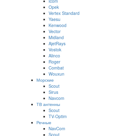
Icom
Opek
Vertex Standard
Yaesu
Kenwood
Vector
Midland
AjetRays
Vostok
Alinco
Roger
Combat
Wouxun
Морские
Scout
Sirus
Navcom
ТВ антенны
Scout
TV-Optim
Речные
NavCom
Scout