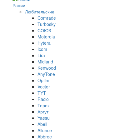
Рации
Любительские
Comrade
Turbosky
СОЮЗ
Motorola
Hytera
Icom
Lira
Midland
Kenwood
AnyTone
Optim
Vector
TYT
Racio
Терек
Аргут
Yaesu
Abell
Ailunce
Abbree