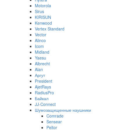
Motorola
Sirus
KIRISUN
Kenwood
Vertex Standard
Vector
Alinco
Icom
Midland
Yaesu
Albrecht
Alan
Аргут
President
AjetRays
RadiusPro
Байкал
JJ-Connect
Шумозащищенные наушники
Comrade
Sensear
Peltor