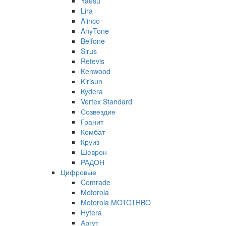
Yaesu
Lira
Alinco
AnyTone
Belfone
Sirus
Retevis
Kenwood
Kirisun
Kydera
Vertex Standard
Созвездие
Гранит
Комбат
Круиз
Шеврон
РАДОН
Цифровые
Comrade
Motorola
Motorola MOTOTRBO
Hytera
Аргут