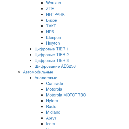
Wouxun
ZTE
ИНТРАНК
Бизон
ТАКТ
ИРЗ
Шеврон
Huiyton
Цифровые TIER 1
Цифровые TIER 2
Цифровые TIER 3
Шифрование AES256
Автомобильные
Аналоговые
Comrade
Motorola
Motorola MOTOTRBO
Hytera
Racio
Midland
Аргут
Icom