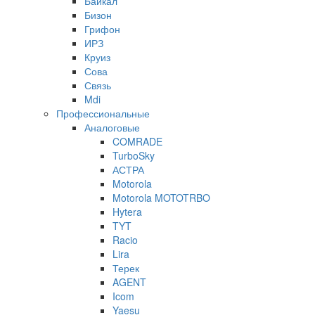
Байкал
Бизон
Грифон
ИРЗ
Круиз
Сова
Связь
Mdi
Профессиональные
Аналоговые
COMRADE
TurboSky
АСТРА
Motorola
Motorola MOTOTRBO
Hytera
TYT
Racio
Lira
Терек
AGENT
Icom
Yaesu