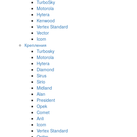
TurboSky
Motorola
Hytera
Kenwood
Vertex Standard
Vector
Icom
Крепления
Turbosky
Motorola
Hytera
Diamond
Sirus
Sirio
Midland
Alan
President
Opek
Comet
Anli
Icom
Vertex Standard
Optim