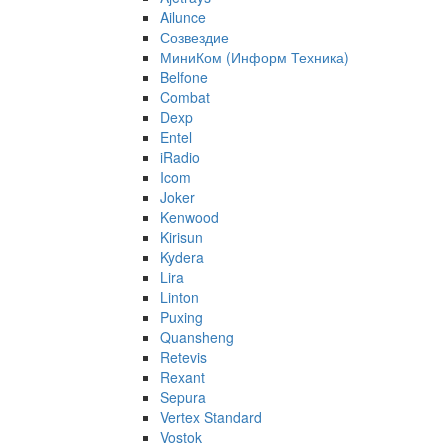
Ailunce
Созвездие
МиниКом (Информ Техника)
Belfone
Combat
Dexp
Entel
iRadio
Icom
Joker
Kenwood
Kirisun
Kydera
Lira
Linton
Puxing
Quansheng
Retevis
Rexant
Sepura
Vertex Standard
Vostok