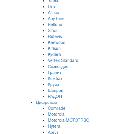
Yaesu
Lira
Alinco
AnyTone
Belfone
Sirus
Retevis
Kenwood
Kirisun
Kydera
Vertex Standard
Созвездие
Гранит
Комбат
Круиз
Шеврон
РАДОН
Цифровые
Comrade
Motorola
Motorola MOTOTRBO
Hytera
Аргут