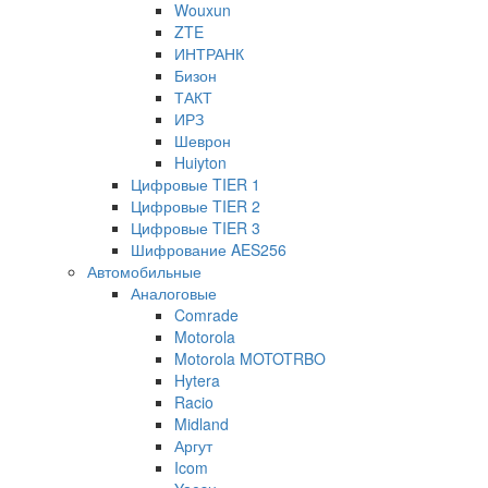
Wouxun
ZTE
ИНТРАНК
Бизон
ТАКТ
ИРЗ
Шеврон
Huiyton
Цифровые TIER 1
Цифровые TIER 2
Цифровые TIER 3
Шифрование AES256
Автомобильные
Аналоговые
Comrade
Motorola
Motorola MOTOTRBO
Hytera
Racio
Midland
Аргут
Icom