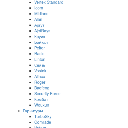
Vertex Standard
Icom
Midland
Alan
Аргут
AjetRays
Круиз
Байкал
Peltor
Racio
Linton
Связь
Vostok
Alinco
Roger
Baofeng
Security Force
Комбат
Wouxun
Гарнитуры
TurboSky
Comrade
Hytera