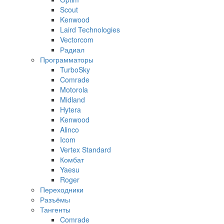
Scout
Kenwood
Laird Technologies
Vectorcom
Радиал
Программаторы
TurboSky
Comrade
Motorola
Midland
Hytera
Kenwood
Alinco
Icom
Vertex Standard
Комбат
Yaesu
Roger
Переходники
Разъёмы
Тангенты
Comrade