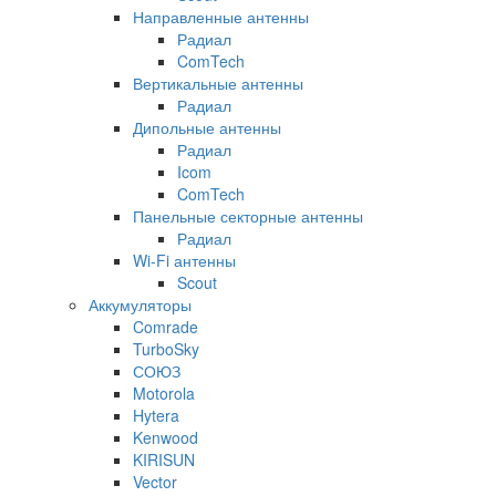
Направленные антенны
Радиал
ComTech
Вертикальные антенны
Радиал
Дипольные антенны
Радиал
Icom
ComTech
Панельные секторные антенны
Радиал
Wi-Fi антенны
Scout
Аккумуляторы
Comrade
TurboSky
СОЮЗ
Motorola
Hytera
Kenwood
KIRISUN
Vector