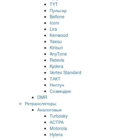
TYT
Пульсар
Belfone
Icom
Lira
Kenwood
Yaesu
Kirisun
AnyTone
Retevis
Kydera
Vertex Standard
ТАКТ
Нептун
Созвездие
DMR
Ретрансляторы
Аналоговые
Turbosky
АСТРА
Motorola
Hytera