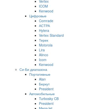
Vertex
ICOM
Kenwood
Цифровые
Comrade
АСТРА
Hytera
Vertex Standard
Терек
Motorola
Lira
Alinco
Icom
Kenwood
Си-Би диапазона
Портативные
Alan
Беркут
President
Автомобильные
Turbosky CB
President
MegaJet