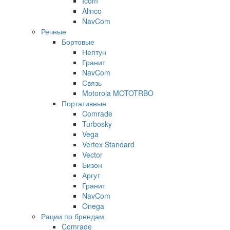
Icom
Alinco
NavCom
Речные
Бортовые
Нептун
Гранит
NavCom
Связь
Motorola MOTOTRBO
Портативные
Comrade
Turbosky
Vega
Vertex Standard
Vector
Бизон
Аргут
Гранит
NavCom
Onega
Рации по брендам
Comrade