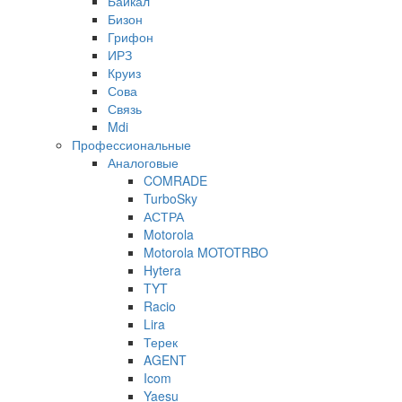
Байкал
Бизон
Грифон
ИРЗ
Круиз
Сова
Связь
Mdi
Профессиональные
Аналоговые
COMRADE
TurboSky
АСТРА
Motorola
Motorola MOTOTRBO
Hytera
TYT
Racio
Lira
Терек
AGENT
Icom
Yaesu