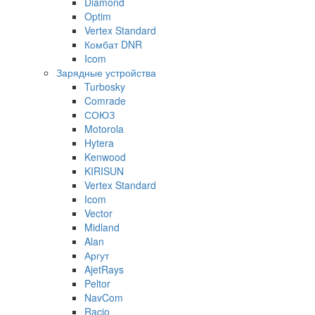
Diamond
Optim
Vertex Standard
Комбат DNR
Icom
Зарядные устройства
Turbosky
Comrade
СОЮЗ
Motorola
Hytera
Kenwood
KIRISUN
Vertex Standard
Icom
Vector
Midland
Alan
Аргут
AjetRays
Peltor
NavCom
Racio