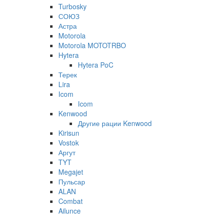
Turbosky
СОЮЗ
Астра
Motorola
Motorola MOTOTRBO
Hytera
Hytera PoC
Терек
Lira
Icom
Icom
Kenwood
Другие рации Kenwood
Kirisun
Vostok
Аргут
TYT
Megajet
Пульсар
ALAN
Combat
Ailunce