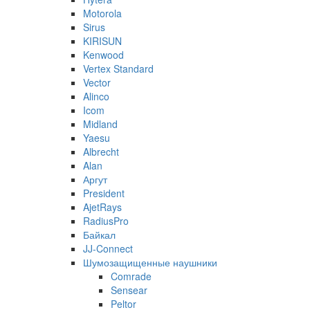
Motorola
Sirus
KIRISUN
Kenwood
Vertex Standard
Vector
Alinco
Icom
Midland
Yaesu
Albrecht
Alan
Аргут
President
AjetRays
RadiusPro
Байкал
JJ-Connect
Шумозащищенные наушники
Comrade
Sensear
Peltor