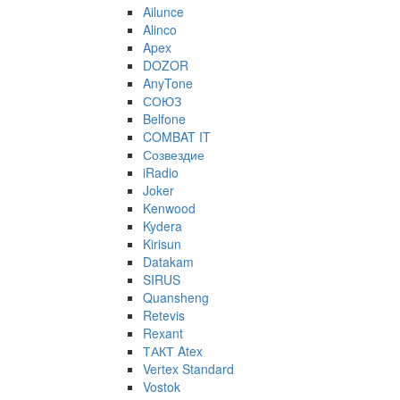
Ailunce
Alinco
Apex
DOZOR
AnyTone
СОЮЗ
Belfone
COMBAT IT
Созвездие
iRadio
Joker
Kenwood
Kydera
Kirisun
Datakam
SIRUS
Quansheng
Retevis
Rexant
ТАКТ Atex
Vertex Standard
Vostok