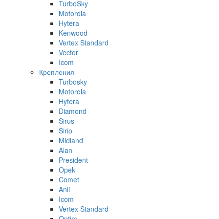
TurboSky
Motorola
Hytera
Kenwood
Vertex Standard
Vector
Icom
Крепления
Turbosky
Motorola
Hytera
Diamond
Sirus
Sirio
Midland
Alan
President
Opek
Comet
Anli
Icom
Vertex Standard
Optim