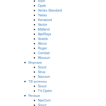
Icom
Opek
Vertex Standard
Yaesu
Kenwood
Vector
Midland
AjetRays
Vostok
Alinco
Roger
Combat
Wouxun
Морские
Scout
Sirus
Navcom
ТВ антенны
Scout
TV-Optim
Речные
NavCom
Scout