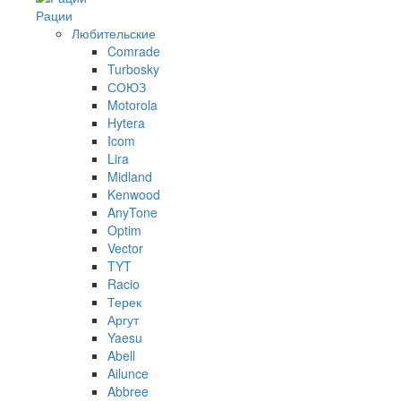
Рации
Любительские
Comrade
Turbosky
СОЮЗ
Motorola
Hytera
Icom
Lira
Midland
Kenwood
AnyTone
Optim
Vector
TYT
Racio
Терек
Аргут
Yaesu
Abell
Ailunce
Abbree