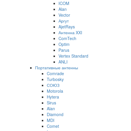
ICOM
Alan
Vector
Аргут
AjetRays
Антенна XXI
ComTech
Optim
Parus
Vertex Standard
ANLI
Портативные антенны
Comrade
Turbosky
СОЮЗ
Motorola
Hytera
Sirus
Alan
Diamond
MDI
Comet