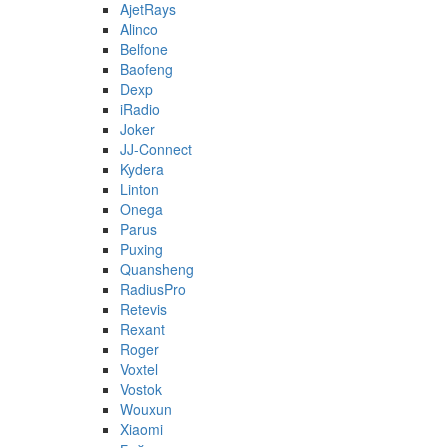
AjetRays
Alinco
Belfone
Baofeng
Dexp
iRadio
Joker
JJ-Connect
Kydera
Linton
Onega
Parus
Puxing
Quansheng
RadiusPro
Retevis
Rexant
Roger
Voxtel
Vostok
Wouxun
Xiaomi