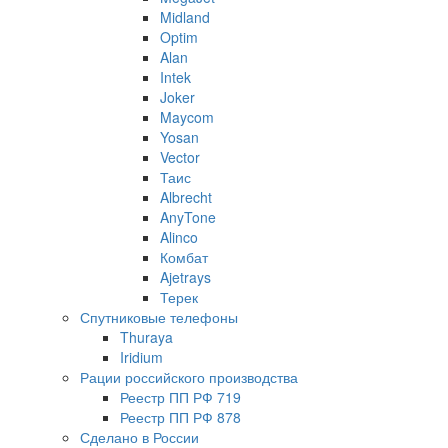
Midland
Optim
Alan
Intek
Joker
Maycom
Yosan
Vector
Таис
Albrecht
AnyTone
Alinco
Комбат
Ajetrays
Терек
Спутниковые телефоны
Thuraya
Iridium
Рации российского производства
Реестр ПП РФ 719
Реестр ПП РФ 878
Сделано в России