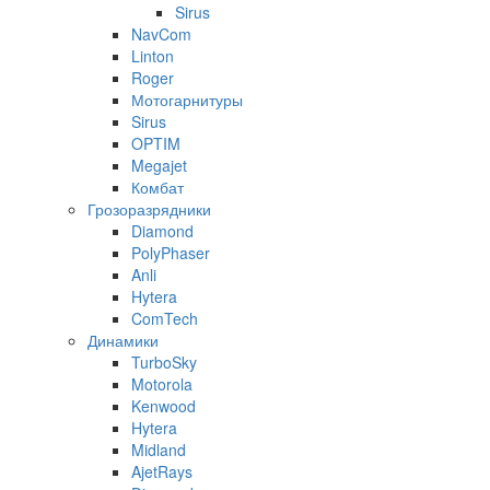
Sirus
NavCom
Linton
Roger
Мотогарнитуры
Sirus
OPTIM
Megajet
Комбат
Грозоразрядники
Diamond
PolyPhaser
Anli
Hytera
ComTech
Динамики
TurboSky
Motorola
Kenwood
Hytera
Midland
AjetRays