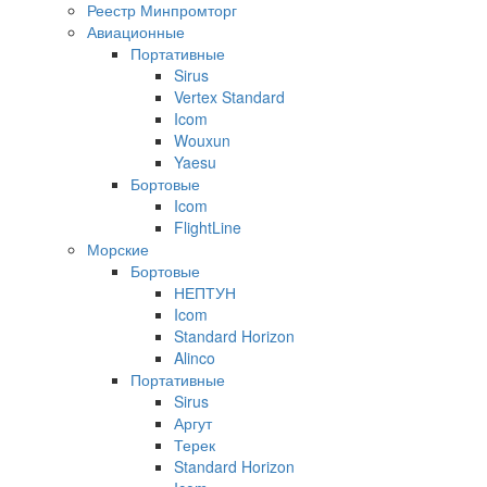
Реестр Минпромторг
Авиационные
Портативные
Sirus
Vertex Standard
Icom
Wouxun
Yaesu
Бортовые
Icom
FlightLine
Морские
Бортовые
НЕПТУН
Icom
Standard Horizon
Alinco
Портативные
Sirus
Аргут
Терек
Standard Horizon