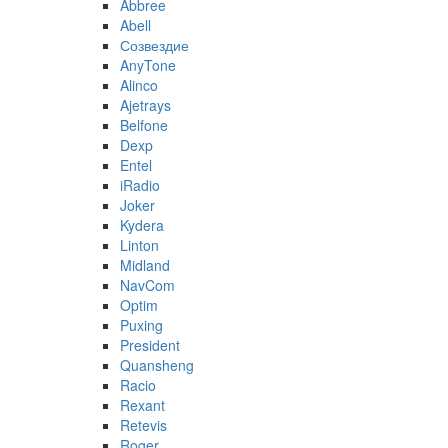
Abbree
Abell
Созвездие
AnyTone
Alinco
Ajetrays
Belfone
Dexp
Entel
iRadio
Joker
Kydera
Linton
Midland
NavCom
Optim
Puxing
President
Quansheng
Racio
Rexant
Retevis
Roger