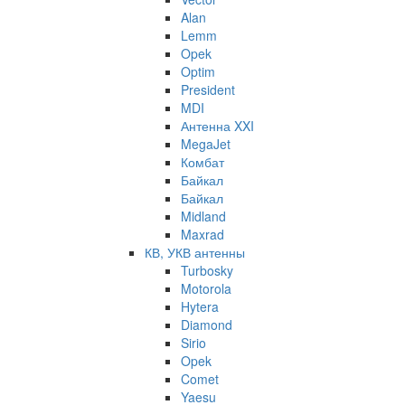
Alan
Lemm
Opek
Optim
President
MDI
Антенна XXI
MegaJet
Комбат
Байкал
Байкал
Midland
Maxrad
КВ, УКВ антенны
Turbosky
Motorola
Hytera
Diamond
Sirio
Opek
Comet
Yaesu