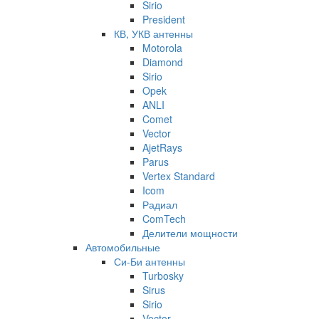
Sirio
President
КВ, УКВ антенны
Motorola
Diamond
Sirio
Opek
ANLI
Comet
Vector
AjetRays
Parus
Vertex Standard
Icom
Радиал
ComTech
Делители мощности
Автомобильные
Си-Би антенны
Turbosky
Sirus
Sirio
Vector