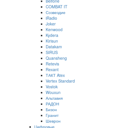
Belfone
COMBAT IT
Созвездие
iRadio
Joker
Kenwood
Kydera
Kirisun
Datakam
SIRUS
Quansheng
Retevis
Rexant
ТАКТ Atex
Vertex Standard
Vostok
Wouxun
Альтавия
РАДОН
Бизон
Гранит
Шеврон
Цифровые