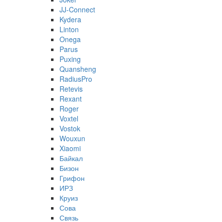
JJ-Connect
Kydera
Linton
Onega
Parus
Puxing
Quansheng
RadiusPro
Retevis
Rexant
Roger
Voxtel
Vostok
Wouxun
Xiaomi
Байкал
Бизон
Грифон
ИРЗ
Круиз
Сова
Связь