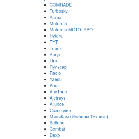
COMRADE
Turbosky
Астра
Motorola
Motorola MOTOTRBO
Hytera
TYT
Терек
Аргут
Lira
Пульсар
Racio
Yaesu
Abell
AnyTone
Ajetrays
Ailunce
Созвездие
МиниКом (Информ Техника)
Belfone
Combat
Dexp