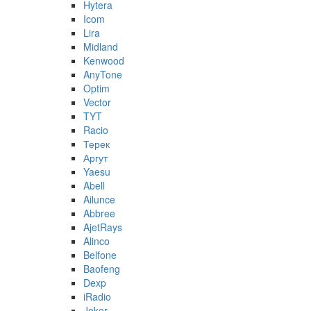
Hytera
Icom
Lira
Midland
Kenwood
AnyTone
Optim
Vector
TYT
Racio
Терек
Аргут
Yaesu
Abell
Ailunce
Abbree
AjetRays
Alinco
Belfone
Baofeng
Dexp
iRadio
Joker