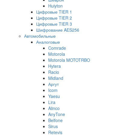
Huiyton
Цифровые TIER 1
Цифровые TIER 2
Цифровые TIER 3
Шифрование AES256
Автомобильные
Аналоговые
Comrade
Motorola
Motorola MOTOTRBO
Hytera
Racio
Midland
Аргут
Icom
Yaesu
Lira
Alinco
AnyTone
Belfone
Sirus
Retevis