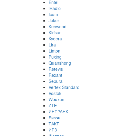
Entel
iRadio
Icom
Joker
Kenwood
Kirisun
Kydera
Lira
Linton
Puxing
Quansheng
Retevis
Rexant
Sepura
Vertex Standard
Vostok
Wouxun
ZTE
ИНТРАНК
Бизон
ТАКТ
ИРЗ
Шеврон