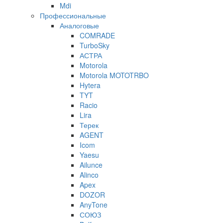
Mdi
Профессиональные
Аналоговые
COMRADE
TurboSky
АСТРА
Motorola
Motorola MOTOTRBO
Hytera
TYT
Racio
Lira
Терек
AGENT
Icom
Yaesu
Ailunce
Alinco
Apex
DOZOR
AnyTone
СОЮЗ