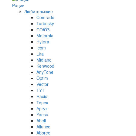
Рации
Любительские
Comrade
Turbosky
СОЮЗ
Motorola
Hytera
Icom
Lira
Midland
Kenwood
AnyTone
Optim
Vector
TYT
Racio
Терек
Аргут
Yaesu
Abell
Ailunce
Abbree