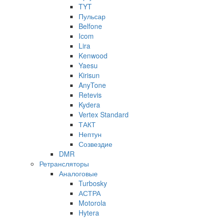
TYT
Пульсар
Belfone
Icom
Lira
Kenwood
Yaesu
Kirisun
AnyTone
Retevis
Kydera
Vertex Standard
ТАКТ
Нептун
Созвездие
DMR
Ретрансляторы
Аналоговые
Turbosky
АСТРА
Motorola
Hytera