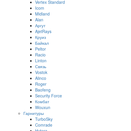
Vertex Standard
Icom
Midland
Alan
Аргут
AjetRays
Круиз
Байкал
Peltor
Racio
Linton
Связь
Vostok
Alinco
Roger
Baofeng
Security Force
Комбат
Wouxun
Гарнитуры
TurboSky
Comrade
Hytera