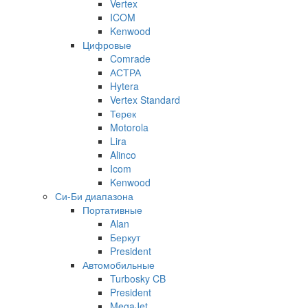
Vertex
ICOM
Kenwood
Цифровые
Comrade
АСТРА
Hytera
Vertex Standard
Терек
Motorola
Lira
Alinco
Icom
Kenwood
Си-Би диапазона
Портативные
Alan
Беркут
President
Автомобильные
Turbosky CB
President
MegaJet