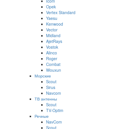
Icom
Opek
Vertex Standard
Yaesu
Kenwood
Vector
Midland
AjetRays
Vostok
Alinco
Roger
Combat
Wouxun
Морские
Scout
Sirus
Navcom
ТВ антенны
Scout
TV-Optim
Речные
NavCom
Scout