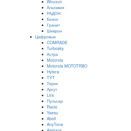
Wouxun
Альтавия
РАДОН
Бизон
Гранит
Шеврон
Цифровые
COMRADE
Turbosky
Астра
Motorola
Motorola MOTOTRBO
Hytera
TYT
Терек
Аргут
Lira
Пульсар
Racio
Yaesu
Abell
AnyTone
Ajetrays