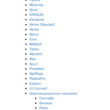
Motorola
Sirus
KIRISUN
Kenwood
Vertex Standard
Vector
Alinco
Icom
Midland
Yaesu
Albrecht
Alan
Аргут
President
AjetRays
RadiusPro
Байкал
JJ-Connect
Шумозащищенные наушники
Comrade
Sensear
Peltor