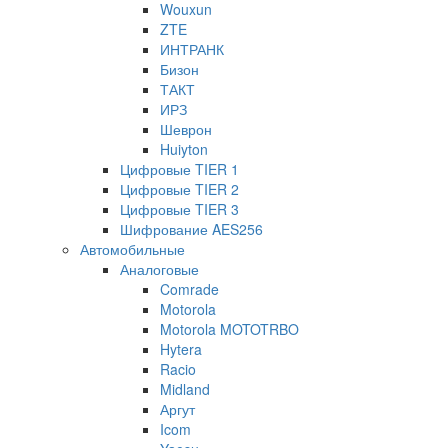
Wouxun
ZTE
ИНТРАНК
Бизон
ТАКТ
ИРЗ
Шеврон
Huiyton
Цифровые TIER 1
Цифровые TIER 2
Цифровые TIER 3
Шифрование AES256
Автомобильные
Аналоговые
Comrade
Motorola
Motorola MOTOTRBO
Hytera
Racio
Midland
Аргут
Icom