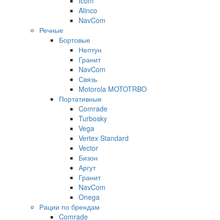
Icom
Alinco
NavCom
Речные
Бортовые
Нептун
Гранит
NavCom
Связь
Motorola MOTOTRBO
Портативные
Comrade
Turbosky
Vega
Vertex Standard
Vector
Бизон
Аргут
Гранит
NavCom
Onega
Рации по брендам
Comrade