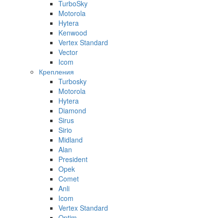
TurboSky
Motorola
Hytera
Kenwood
Vertex Standard
Vector
Icom
Крепления
Turbosky
Motorola
Hytera
Diamond
Sirus
Sirio
Midland
Alan
President
Opek
Comet
Anli
Icom
Vertex Standard
Optim