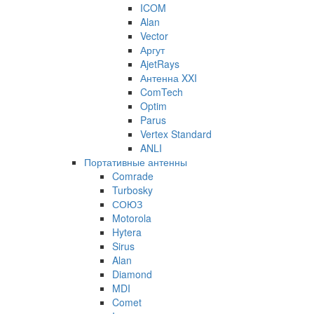
ICOM
Alan
Vector
Аргут
AjetRays
Антенна XXI
ComTech
Optim
Parus
Vertex Standard
ANLI
Портативные антенны
Comrade
Turbosky
СОЮЗ
Motorola
Hytera
Sirus
Alan
Diamond
MDI
Comet