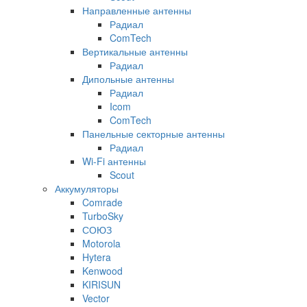
Направленные антенны
Радиал
ComTech
Вертикальные антенны
Радиал
Дипольные антенны
Радиал
Icom
ComTech
Панельные секторные антенны
Радиал
Wi-Fi антенны
Scout
Аккумуляторы
Comrade
TurboSky
СОЮЗ
Motorola
Hytera
Kenwood
KIRISUN
Vector