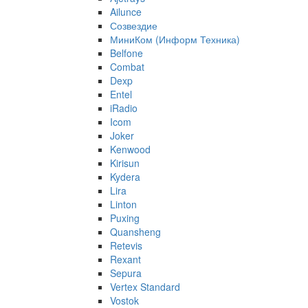
Ailunce
Созвездие
МиниКом (Информ Техника)
Belfone
Combat
Dexp
Entel
iRadio
Icom
Joker
Kenwood
Kirisun
Kydera
Lira
Linton
Puxing
Quansheng
Retevis
Rexant
Sepura
Vertex Standard
Vostok