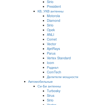
Sirio
President
КВ, УКВ антенны
Motorola
Diamond
Sirio
Opek
ANLI
Comet
Vector
AjetRays
Parus
Vertex Standard
Icom
Радиал
ComTech
Делители мощности
Автомобильные
Си-Би антенны
Turbosky
Sirus
Sirio
Vector