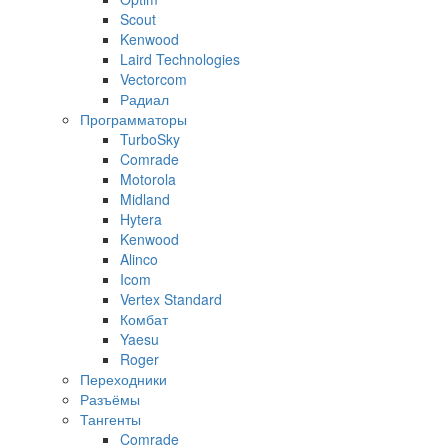
Scout
Kenwood
Laird Technologies
Vectorcom
Радиал
Программаторы
TurboSky
Comrade
Motorola
Midland
Hytera
Kenwood
Alinco
Icom
Vertex Standard
Комбат
Yaesu
Roger
Переходники
Разъёмы
Тангенты
Comrade