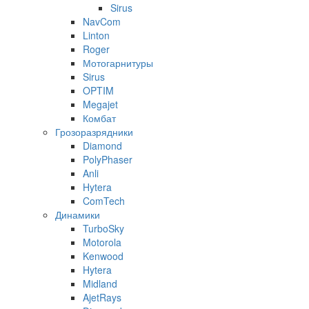
Sirus
NavCom
Linton
Roger
Мотогарнитуры
Sirus
OPTIM
Megajet
Комбат
Грозоразрядники
Diamond
PolyPhaser
Anli
Hytera
ComTech
Динамики
TurboSky
Motorola
Kenwood
Hytera
Midland
AjetRays