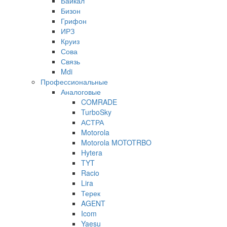
Байкал
Бизон
Грифон
ИРЗ
Круиз
Сова
Связь
Mdi
Профессиональные
Аналоговые
COMRADE
TurboSky
АСТРА
Motorola
Motorola MOTOTRBO
Hytera
TYT
Racio
Lira
Терек
AGENT
Icom
Yaesu