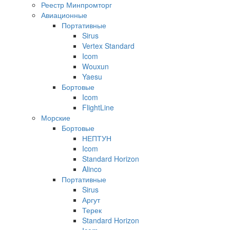
Реестр Минпромторг
Авиационные
Портативные
Sirus
Vertex Standard
Icom
Wouxun
Yaesu
Бортовые
Icom
FlightLine
Морские
Бортовые
НЕПТУН
Icom
Standard Horizon
Alinco
Портативные
Sirus
Аргут
Терек
Standard Horizon