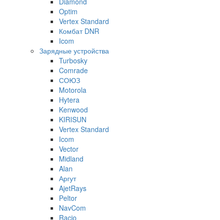
Diamond
Optim
Vertex Standard
Комбат DNR
Icom
Зарядные устройства
Turbosky
Comrade
СОЮЗ
Motorola
Hytera
Kenwood
KIRISUN
Vertex Standard
Icom
Vector
Midland
Alan
Аргут
AjetRays
Peltor
NavCom
Racio