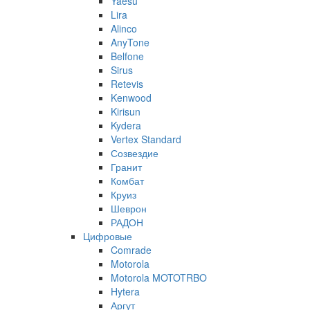
Yaesu
Lira
Alinco
AnyTone
Belfone
Sirus
Retevis
Kenwood
Kirisun
Kydera
Vertex Standard
Созвездие
Гранит
Комбат
Круиз
Шеврон
РАДОН
Цифровые
Comrade
Motorola
Motorola MOTOTRBO
Hytera
Аргут