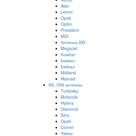
Alan
Lemm
Opek
Optim
President
MDI
Антенна XXI
MegaJet
Комбат
Байкал
Байкал
Midland
Maxrad
КВ, УКВ антенны
Turbosky
Motorola
Hytera
Diamond
Sirio
Opek
Comet
Yaesu