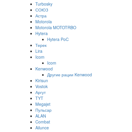
Turbosky
СОЮЗ
Астра
Motorola
Motorola MOTOTRBO
Hytera
Hytera PoC
Терек
Lira
Icom
Icom
Kenwood
Другие рации Kenwood
Kirisun
Vostok
Аргут
TYT
Megajet
Пульсар
ALAN
Combat
Ailunce