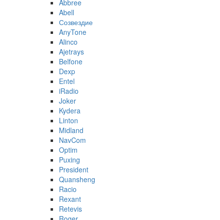
Abbree
Abell
Созвездие
AnyTone
Alinco
Ajetrays
Belfone
Dexp
Entel
iRadio
Joker
Kydera
Linton
Midland
NavCom
Optim
Puxing
President
Quansheng
Racio
Rexant
Retevis
Roger