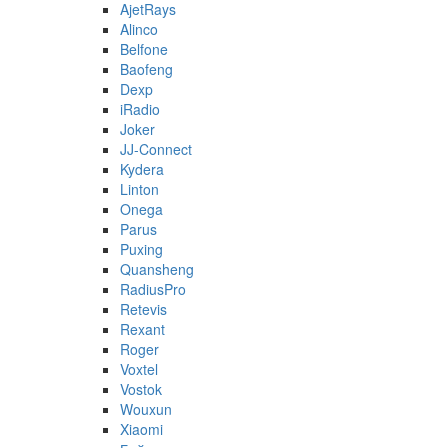
AjetRays
Alinco
Belfone
Baofeng
Dexp
iRadio
Joker
JJ-Connect
Kydera
Linton
Onega
Parus
Puxing
Quansheng
RadiusPro
Retevis
Rexant
Roger
Voxtel
Vostok
Wouxun
Xiaomi