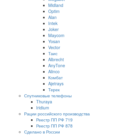
Midland
Optim
Alan
Intek
Joker
Maycom
Yosan
Vector
Таис
Albrecht
AnyTone
Alinco
Комбат
Ajetrays
Терек
Спутниковые телефоны
Thuraya
Iridium
Рации российского производства
Реестр ПП РФ 719
Реестр ПП РФ 878
Сделано в России