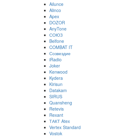
Ailunce
Alinco
Apex
DOZOR
AnyTone
СОЮЗ
Belfone
COMBAT IT
Созвездие
iRadio
Joker
Kenwood
Kydera
Kirisun
Datakam
SIRUS
Quansheng
Retevis
Rexant
ТАКТ Atex
Vertex Standard
Vostok