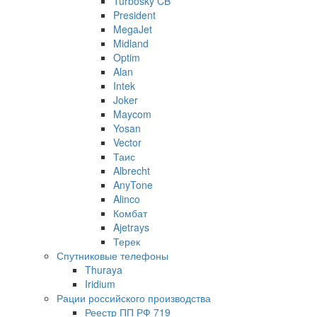
Turbosky CB
President
MegaJet
Midland
Optim
Alan
Intek
Joker
Maycom
Yosan
Vector
Таис
Albrecht
AnyTone
Alinco
Комбат
Ajetrays
Терек
Спутниковые телефоны
Thuraya
Iridium
Рации российского производства
Реестр ПП РФ 719