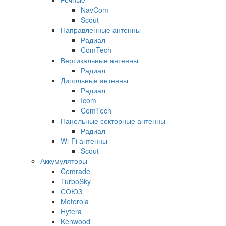
NavCom
Scout
Направленные антенны
Радиал
ComTech
Вертикальные антенны
Радиал
Дипольные антенны
Радиал
Icom
ComTech
Панельные секторные антенны
Радиал
Wi-Fi антенны
Scout
Аккумуляторы
Comrade
TurboSky
СОЮЗ
Motorola
Hytera
Kenwood