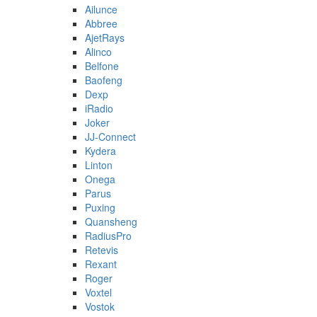
Ailunce
Abbree
AjetRays
Alinco
Belfone
Baofeng
Dexp
iRadio
Joker
JJ-Connect
Kydera
Linton
Onega
Parus
Puxing
Quansheng
RadiusPro
Retevis
Rexant
Roger
Voxtel
Vostok