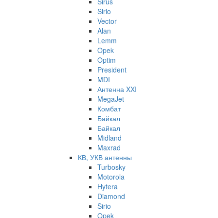
Sirus
Sirio
Vector
Alan
Lemm
Opek
Optim
President
MDI
Антенна XXI
MegaJet
Комбат
Байкал
Байкал
Midland
Maxrad
КВ, УКВ антенны
Turbosky
Motorola
Hytera
Diamond
Sirio
Opek