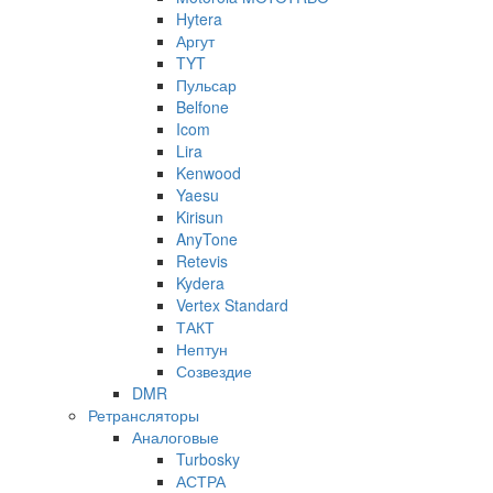
Hytera
Аргут
TYT
Пульсар
Belfone
Icom
Lira
Kenwood
Yaesu
Kirisun
AnyTone
Retevis
Kydera
Vertex Standard
ТАКТ
Нептун
Созвездие
DMR
Ретрансляторы
Аналоговые
Turbosky
АСТРА