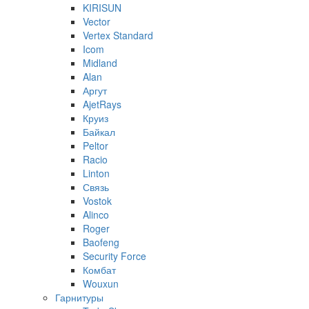
KIRISUN
Vector
Vertex Standard
Icom
Midland
Alan
Аргут
AjetRays
Круиз
Байкал
Peltor
Racio
Linton
Связь
Vostok
Alinco
Roger
Baofeng
Security Force
Комбат
Wouxun
Гарнитуры