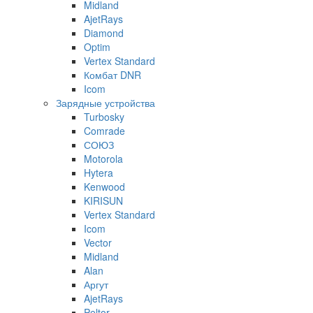
Midland
AjetRays
Diamond
Optim
Vertex Standard
Комбат DNR
Icom
Зарядные устройства
Turbosky
Comrade
СОЮЗ
Motorola
Hytera
Kenwood
KIRISUN
Vertex Standard
Icom
Vector
Midland
Alan
Аргут
AjetRays
Peltor