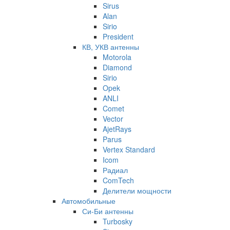
Sirus
Alan
Sirio
President
КВ, УКВ антенны
Motorola
Diamond
Sirio
Opek
ANLI
Comet
Vector
AjetRays
Parus
Vertex Standard
Icom
Радиал
ComTech
Делители мощности
Автомобильные
Си-Би антенны
Turbosky