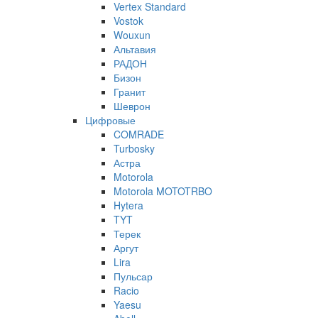
Vertex Standard
Vostok
Wouxun
Альтавия
РАДОН
Бизон
Гранит
Шеврон
Цифровые
COMRADE
Turbosky
Астра
Motorola
Motorola MOTOTRBO
Hytera
TYT
Терек
Аргут
Lira
Пульсар
Racio
Yaesu