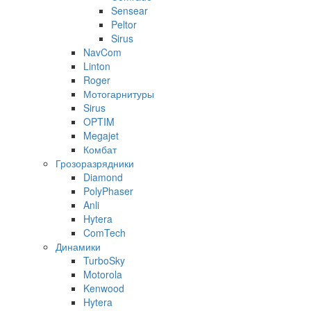
Sensear
Peltor
Sirus
NavCom
Linton
Roger
Мотогарнитуры
Sirus
OPTIM
Megajet
Комбат
Грозоразрядники
Diamond
PolyPhaser
Anli
Hytera
ComTech
Динамики
TurboSky
Motorola
Kenwood
Hytera