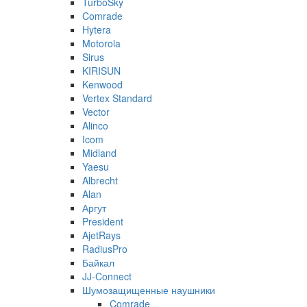
TurboSky
Comrade
Hytera
Motorola
Sirus
KIRISUN
Kenwood
Vertex Standard
Vector
Alinco
Icom
Midland
Yaesu
Albrecht
Alan
Аргут
President
AjetRays
RadiusPro
Байкал
JJ-Connect
Шумозащищенные наушники
Comrade