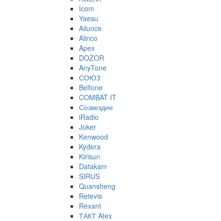
Icom
Yaesu
Ailunce
Alinco
Apex
DOZOR
AnyTone
СОЮЗ
Belfone
COMBAT IT
Созвездие
iRadio
Joker
Kenwood
Kydera
Kirisun
Datakam
SIRUS
Quansheng
Retevis
Rexant
ТАКТ Atex