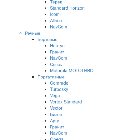
Терек
Standard Horizon
Icom
Alinco
NavCom
Речные
Бортовые
Нептун
Гранит
NavCom
Связь
Motorola MOTOTRBO
Портативные
Comrade
Turbosky
Vega
Vertex Standard
Vector
Бизон
Аргут
Гранит
NavCom
Onega