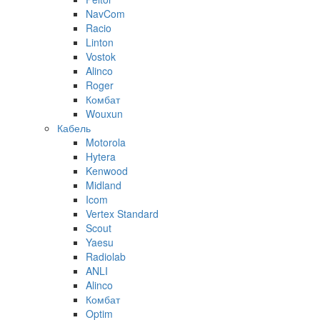
NavCom
Racio
Linton
Vostok
Alinco
Roger
Комбат
Wouxun
Кабель
Motorola
Hytera
Kenwood
Midland
Icom
Vertex Standard
Scout
Yaesu
Radiolab
ANLI
Alinco
Комбат
Optim