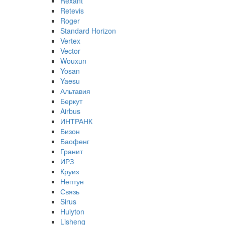
Rexant
Retevis
Roger
Standard Horizon
Vertex
Vector
Wouxun
Yosan
Yaesu
Альтавия
Беркут
Airbus
ИНТРАНК
Бизон
Баофенг
Гранит
ИРЗ
Круиз
Нептун
Связь
Sirus
Huiyton
Lisheng