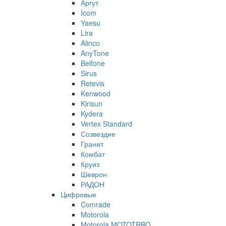
Аргут
Icom
Yaesu
Lira
Alinco
AnyTone
Belfone
Sirus
Retevis
Kenwood
Kirisun
Kydera
Vertex Standard
Созвездие
Гранит
Комбат
Круиз
Шеврон
РАДОН
Цифровые
Comrade
Motorola
Motorola MOTOTRBO