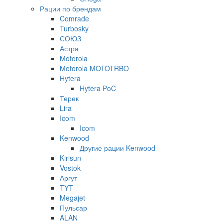
Рации по брендам
Comrade
Turbosky
СОЮЗ
Астра
Motorola
Motorola MOTOTRBO
Hytera
Hytera PoC
Терек
Lira
Icom
Icom
Kenwood
Другие рации Kenwood
Kirisun
Vostok
Аргут
TYT
Megajet
Пульсар
ALAN