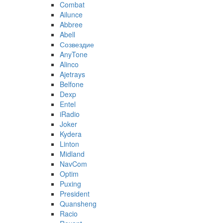
Combat
Ailunce
Abbree
Abell
Созвездие
AnyTone
Alinco
Ajetrays
Belfone
Dexp
Entel
iRadio
Joker
Kydera
Linton
Midland
NavCom
Optim
Puxing
President
Quansheng
Racio