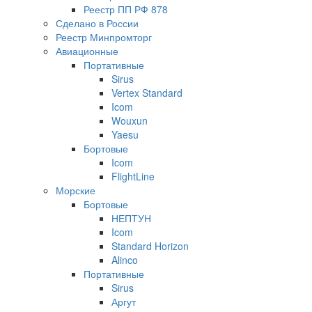
Реестр ПП РФ 878
Сделано в России
Реестр Минпромторг
Авиационные
Портативные
Sirus
Vertex Standard
Icom
Wouxun
Yaesu
Бортовые
Icom
FlightLine
Морские
Бортовые
НЕПТУН
Icom
Standard Horizon
Alinco
Портативные
Sirus
Аргут