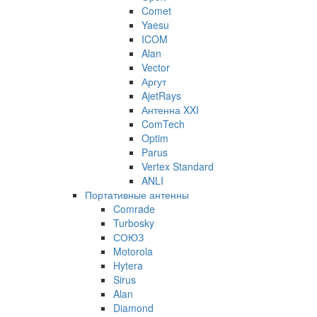
Comet
Yaesu
ICOM
Alan
Vector
Аргут
AjetRays
Антенна XXI
ComTech
Optim
Parus
Vertex Standard
ANLI
Портативные антенны
Comrade
Turbosky
СОЮЗ
Motorola
Hytera
Sirus
Alan
Diamond