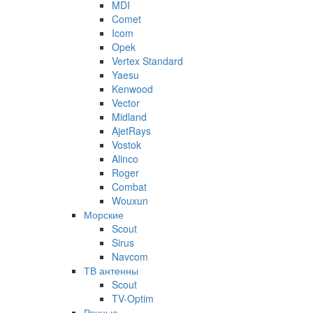
MDI
Comet
Icom
Opek
Vertex Standard
Yaesu
Kenwood
Vector
Midland
AjetRays
Vostok
Alinco
Roger
Combat
Wouxun
Морские
Scout
Sirus
Navcom
ТВ антенны
Scout
TV-Optim
Речные