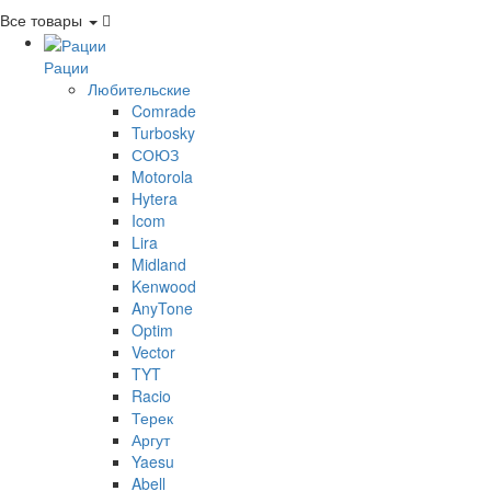
Все товары
Рации
Любительские
Comrade
Turbosky
СОЮЗ
Motorola
Hytera
Icom
Lira
Midland
Kenwood
AnyTone
Optim
Vector
TYT
Racio
Терек
Аргут
Yaesu
Abell