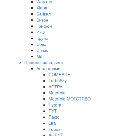
Wouxun
Xiaomi
Байкал
Бизон
Грифон
ИРЗ
Круиз
Сова
Связь
Mdi
Профессиональные
Аналоговые
COMRADE
TurboSky
АСТРА
Motorola
Motorola MOTOTRBO
Hytera
TYT
Racio
Lira
Терек
AGENT