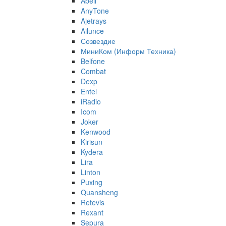
Abell
AnyTone
Ajetrays
Ailunce
Созвездие
МиниКом (Информ Техника)
Belfone
Combat
Dexp
Entel
iRadio
Icom
Joker
Kenwood
Kirisun
Kydera
Lira
Linton
Puxing
Quansheng
Retevis
Rexant
Sepura