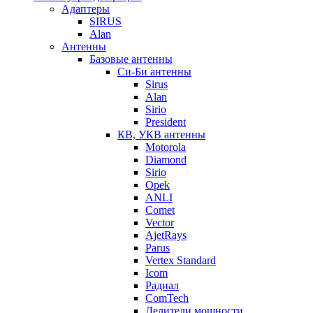
Адаптеры
SIRUS
Alan
Антенны
Базовые антенны
Си-Би антенны
Sirus
Alan
Sirio
President
КВ, УКВ антенны
Motorola
Diamond
Sirio
Opek
ANLI
Comet
Vector
AjetRays
Parus
Vertex Standard
Icom
Радиал
ComTech
Делители мощности