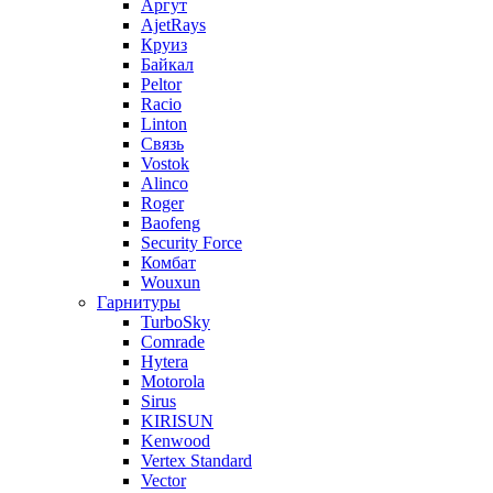
Аргут
AjetRays
Круиз
Байкал
Peltor
Racio
Linton
Связь
Vostok
Alinco
Roger
Baofeng
Security Force
Комбат
Wouxun
Гарнитуры
TurboSky
Comrade
Hytera
Motorola
Sirus
KIRISUN
Kenwood
Vertex Standard
Vector