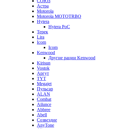
СОЮЗ
Астра
Motorola
Motorola MOTOTRBO
Hytera
Hytera PoC
Терек
Lira
Icom
Icom
Kenwood
Другие рации Kenwood
Kirisun
Vostok
Аргут
TYT
Megajet
Пульсар
ALAN
Combat
Ailunce
Abbree
Abell
Созвездие
AnyTone