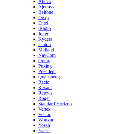
Alinco
Ajetrays
Belfone
Dexp
Entel
iRadio
Joker
Kydera
Linton
Midland
NavCom
Optim
Puxing
President
Quansheng
Racio
Rexant
Retevis
Roger
Standard Horizon
Vertex
Vector
Wouxun
Yosan
Yaesu