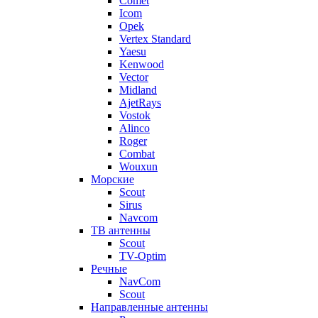
Comet
Icom
Opek
Vertex Standard
Yaesu
Kenwood
Vector
Midland
AjetRays
Vostok
Alinco
Roger
Combat
Wouxun
Морские
Scout
Sirus
Navcom
ТВ антенны
Scout
TV-Optim
Речные
NavCom
Scout
Направленные антенны