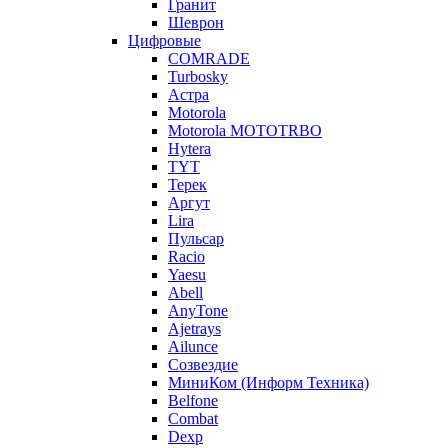
Гранит
Шеврон
Цифровые
COMRADE
Turbosky
Астра
Motorola
Motorola MOTOTRBO
Hytera
TYT
Терек
Аргут
Lira
Пульсар
Racio
Yaesu
Abell
AnyTone
Ajetrays
Ailunce
Созвездие
МиниКом (Информ Техника)
Belfone
Combat
Dexp