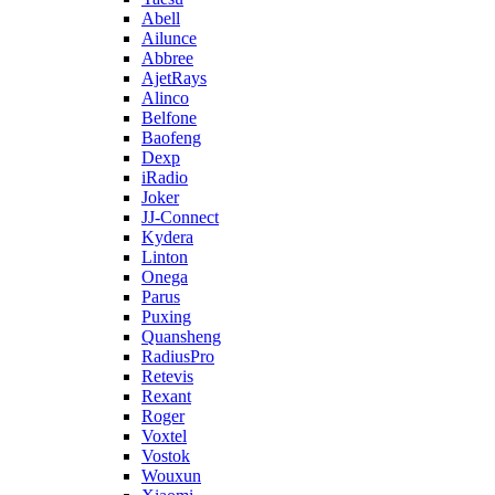
Abell
Ailunce
Abbree
AjetRays
Alinco
Belfone
Baofeng
Dexp
iRadio
Joker
JJ-Connect
Kydera
Linton
Onega
Parus
Puxing
Quansheng
RadiusPro
Retevis
Rexant
Roger
Voxtel
Vostok
Wouxun