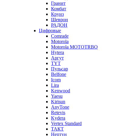
Гранит
Комбат
Круиз
Шеврон
РАДОН
Цифровые
Comrade
Motorola
Motorola MOTOTRBO
Hytera
Аргут
TYT
Пульсар
Belfone
Icom
Lira
Kenwood
Yaesu
Kirisun
AnyTone
Retevis
Kydera
Vertex Standard
ТАКТ
Нептун