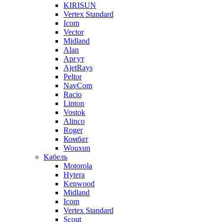
KIRISUN
Vertex Standard
Icom
Vector
Midland
Alan
Аргут
AjetRays
Peltor
NavCom
Racio
Linton
Vostok
Alinco
Roger
Комбат
Wouxun
Кабель
Motorola
Hytera
Kenwood
Midland
Icom
Vertex Standard
Scout