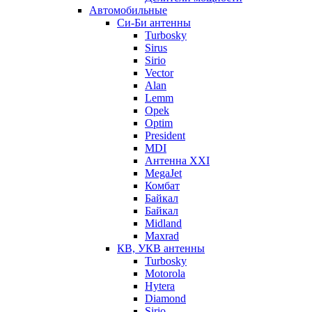
Автомобильные
Си-Би антенны
Turbosky
Sirus
Sirio
Vector
Alan
Lemm
Opek
Optim
President
MDI
Антенна XXI
MegaJet
Комбат
Байкал
Байкал
Midland
Maxrad
КВ, УКВ антенны
Turbosky
Motorola
Hytera
Diamond
Sirio