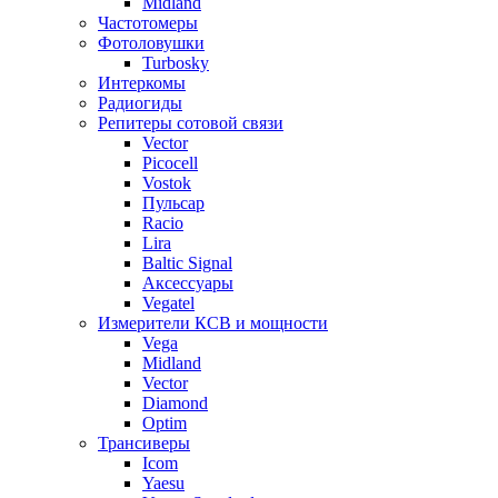
Midland
Частотомеры
Фотоловушки
Turbosky
Интеркомы
Радиогиды
Репитеры сотовой связи
Vector
Picocell
Vostok
Пульсар
Racio
Lira
Baltic Signal
Аксессуары
Vegatel
Измерители КСВ и мощности
Vega
Midland
Vector
Diamond
Optim
Трансиверы
Icom
Yaesu