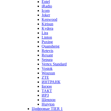
Entel
iRadio
Icom
Joker
Kenwood
Kirisun
Kydera
Lira
Linton
Puxing
Quansheng
Retevis
Rexant
Sepura
Vertex Standard
Vostok
Wouxun
ZTE
ИНТРАНК
Бизон
ТАКТ
ИРЗ
Шеврон
Huiyton
Цифровые TIER 1