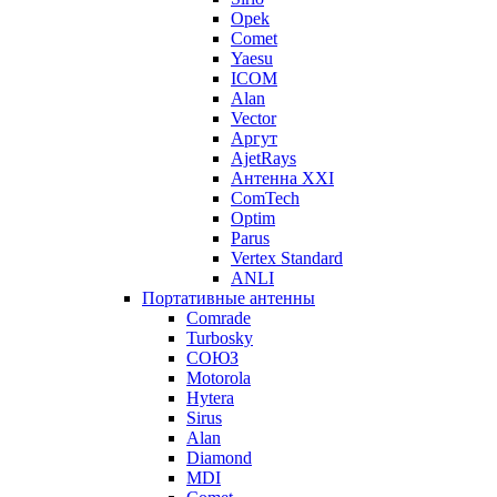
Opek
Comet
Yaesu
ICOM
Alan
Vector
Аргут
AjetRays
Антенна XXI
ComTech
Optim
Parus
Vertex Standard
ANLI
Портативные антенны
Comrade
Turbosky
СОЮЗ
Motorola
Hytera
Sirus
Alan
Diamond
MDI