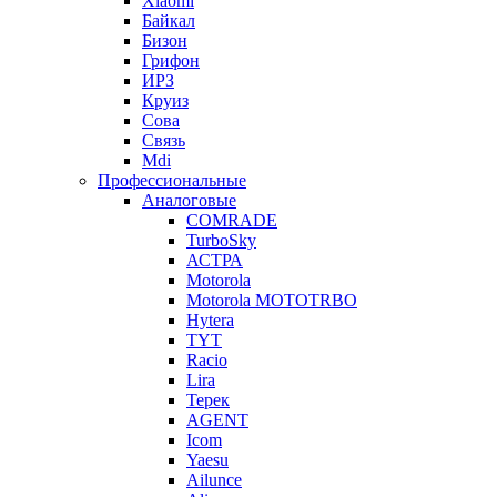
Xiaomi
Байкал
Бизон
Грифон
ИРЗ
Круиз
Сова
Связь
Mdi
Профессиональные
Аналоговые
COMRADE
TurboSky
АСТРА
Motorola
Motorola MOTOTRBO
Hytera
TYT
Racio
Lira
Терек
AGENT
Icom
Yaesu
Ailunce