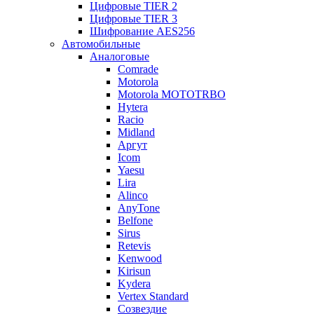
Цифровые TIER 2
Цифровые TIER 3
Шифрование AES256
Автомобильные
Аналоговые
Comrade
Motorola
Motorola MOTOTRBO
Hytera
Racio
Midland
Аргут
Icom
Yaesu
Lira
Alinco
AnyTone
Belfone
Sirus
Retevis
Kenwood
Kirisun
Kydera
Vertex Standard
Созвездие