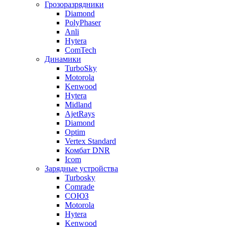
Грозоразрядники
Diamond
PolyPhaser
Anli
Hytera
ComTech
Динамики
TurboSky
Motorola
Kenwood
Hytera
Midland
AjetRays
Diamond
Optim
Vertex Standard
Комбат DNR
Icom
Зарядные устройства
Turbosky
Comrade
СОЮЗ
Motorola
Hytera
Kenwood