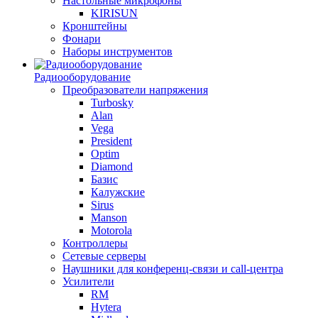
Настольные микрофоны
KIRISUN
Кронштейны
Фонари
Наборы инструментов
Радиооборудование
Преобразователи напряжения
Turbosky
Alan
Vega
President
Optim
Diamond
Базис
Калужские
Sirus
Manson
Motorola
Контроллеры
Сетевые серверы
Наушники для конференц-связи и call-центра
Усилители
RM
Hytera