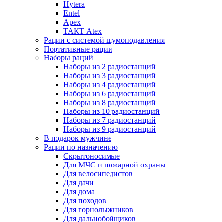
Hytera
Entel
Apex
ТАКТ Atex
Рации с системой шумоподавления
Портативные рации
Наборы раций
Наборы из 2 радиостанций
Наборы из 3 радиостанций
Наборы из 4 радиостанций
Наборы из 6 радиостанций
Наборы из 8 радиостанций
Наборы из 10 радиостанций
Наборы из 7 радиостанций
Наборы из 9 радиостанций
В подарок мужчине
Рации по назначению
Скрытоносимые
Для МЧС и пожарной охраны
Для велосипедистов
Для дачи
Для дома
Для походов
Для горнолыжников
Для дальнобойщиков