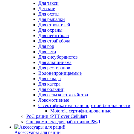
Для такси
Детские
Для охоты
Для рыбалки
Для строителей
Для охраны
Для пейнтбола
Для страйкбола
Для гор
Для леса
Для сноубордистов
Для альпинизма
Для ресторанов
Водонепроницаемые
Для склада
Для катера
Для больниц
Для сельского хозяйства
Локомотивные
С сертификатом транспортной безопасности
Motorola сертифицированные
PoC рации (PTT over Cellular)
Спецкомплект для работников РЖД
Аксессуары для раций