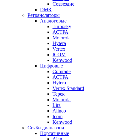
Созвездие
DMR
Ретрансляторы
Аналоговые
Turbosky
АСТРА
Motorola
Hytera
Vertex
ICOM
Kenwood
Цифровые
Comrade
АСТРА
Hytera
Vertex Standard
Терек
Motorola
Lira
Alinco
Icom
Kenwood
Си-Би диапазона
Портативные
Alan