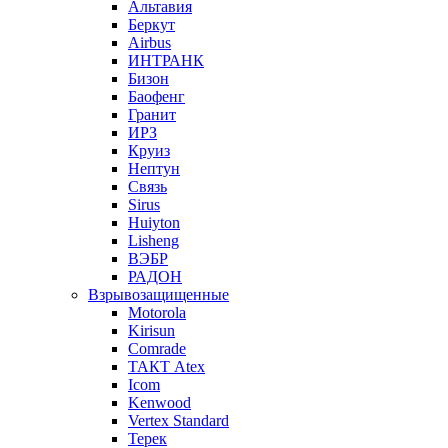
Альтавия
Беркут
Airbus
ИНТРАНК
Бизон
Баофенг
Гранит
ИРЗ
Круиз
Нептун
Связь
Sirus
Huiyton
Lisheng
ВЭБР
РАДОН
Взрывозащищенные
Motorola
Kirisun
Comrade
ТАКТ Atex
Icom
Kenwood
Vertex Standard
Терек