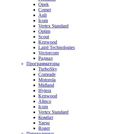
Opek
Comet
Anli
Icom
Vertex Standard
Optim
Scout
Kenwood
Laird Technologies
Vectorcom
Радиал
Программаторы
TurboSky
Comrade
Motorola
Midland
Hytera
Kenwood
Alinco
Icom
Vertex Standard
Комбат
Yaesu
Roger
Переходники