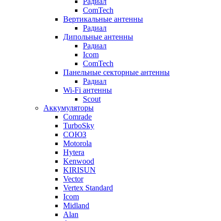
Радиал
ComTech
Вертикальные антенны
Радиал
Дипольные антенны
Радиал
Icom
ComTech
Панельные секторные антенны
Радиал
Wi-Fi антенны
Scout
Аккумуляторы
Comrade
TurboSky
СОЮЗ
Motorola
Hytera
Kenwood
KIRISUN
Vector
Vertex Standard
Icom
Midland
Alan