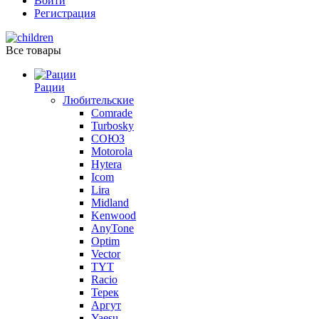
Войти
Регистрация
Все товары
Рации
Любительские
Comrade
Turbosky
СОЮЗ
Motorola
Hytera
Icom
Lira
Midland
Kenwood
AnyTone
Optim
Vector
TYT
Racio
Терек
Аргут
Yaesu