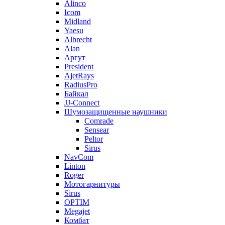
Alinco
Icom
Midland
Yaesu
Albrecht
Alan
Аргут
President
AjetRays
RadiusPro
Байкал
JJ-Connect
Шумозащищенные наушники
Comrade
Sensear
Peltor
Sirus
NavCom
Linton
Roger
Мотогарнитуры
Sirus
OPTIM
Megajet
Комбат