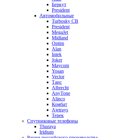
Беркут
President
Автомобильные
Turbosky CB
President
MegaJet
Midland
Optim
Alan
Intek
Joker
Maycom
Yosan
Vector
Таис
Albrecht
AnyTone
Alinco
Комбат
Ajetrays
Терек
Спутниковые телефоны
Thuraya
Iridium
Рации российского производства