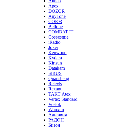
Alinco
Apex
DOZOR
AnyTone
СОЮЗ
Belfone
COMBAT IT
Созвездие
iRadio
Joker
Kenwood
Kydera
Kirisun
Datakam
SIRUS
Quansheng
Retevis
Rexant
ТАКТ Atex
Vertex Standard
Vostok
Wouxun
Альтавия
РАДОН
Бизон