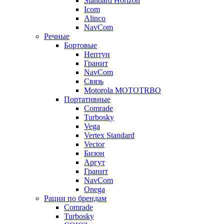
Standard Horizon
Icom
Alinco
NavCom
Речные
Бортовые
Нептун
Гранит
NavCom
Связь
Motorola MOTOTRBO
Портативные
Comrade
Turbosky
Vega
Vertex Standard
Vector
Бизон
Аргут
Гранит
NavCom
Onega
Рации по брендам
Comrade
Turbosky