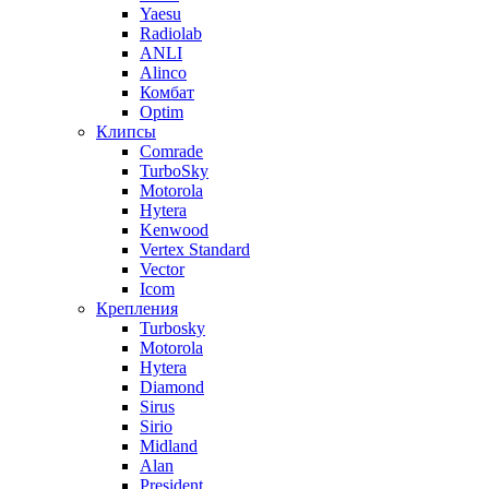
Yaesu
Radiolab
ANLI
Alinco
Комбат
Optim
Клипсы
Comrade
TurboSky
Motorola
Hytera
Kenwood
Vertex Standard
Vector
Icom
Крепления
Turbosky
Motorola
Hytera
Diamond
Sirus
Sirio
Midland
Alan
President