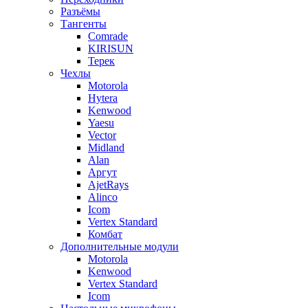
Разъёмы
Тангенты
Comrade
KIRISUN
Терек
Чехлы
Motorola
Hytera
Kenwood
Yaesu
Vector
Midland
Alan
Аргут
AjetRays
Alinco
Icom
Vertex Standard
Комбат
Дополнительные модули
Motorola
Kenwood
Vertex Standard
Icom