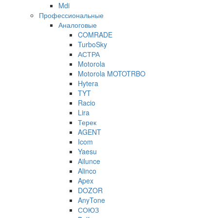
Mdi
Профессиональные
Аналоговые
COMRADE
TurboSky
АСТРА
Motorola
Motorola MOTOTRBO
Hytera
TYT
Racio
Lira
Терек
AGENT
Icom
Yaesu
Ailunce
Alinco
Apex
DOZOR
AnyTone
СОЮЗ