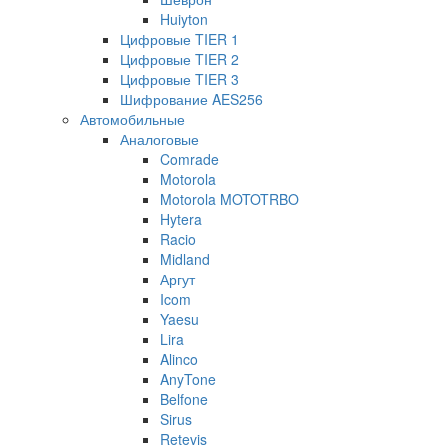
Huiyton
Цифровые TIER 1
Цифровые TIER 2
Цифровые TIER 3
Шифрование AES256
Автомобильные
Аналоговые
Comrade
Motorola
Motorola MOTOTRBO
Hytera
Racio
Midland
Аргут
Icom
Yaesu
Lira
Alinco
AnyTone
Belfone
Sirus
Retevis