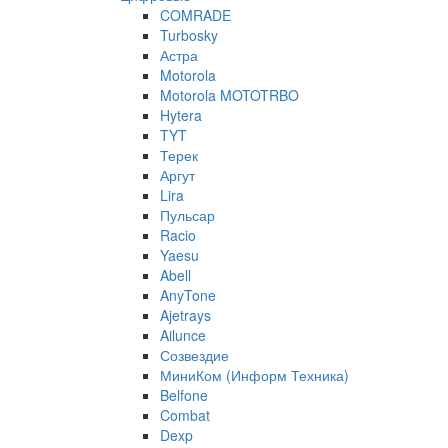
COMRADE
Turbosky
Астра
Motorola
Motorola MOTOTRBO
Hytera
TYT
Терек
Аргут
Lira
Пульсар
Racio
Yaesu
Abell
AnyTone
Ajetrays
Ailunce
Созвездие
МиниКом (Информ Техника)
Belfone
Combat
Dexp