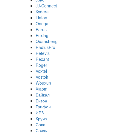
JJ-Connect
Kydera
Linton
Onega
Parus
Puxing
Quansheng
RadiusPro
Retevis
Rexant
Roger
Voxtel
Vostok
Wouxun
Xiaomi
Байкал
Бизон
Грифон
ИРЗ
Круиз
Сова
Связь