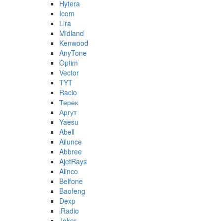
Hytera
Icom
Lira
Midland
Kenwood
AnyTone
Optim
Vector
TYT
Racio
Терек
Аргут
Yaesu
Abell
Ailunce
Abbree
AjetRays
Alinco
Belfone
Baofeng
Dexp
iRadio
Joker