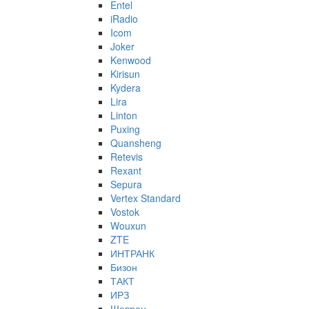
Entel
iRadio
Icom
Joker
Kenwood
Kirisun
Kydera
Lira
Linton
Puxing
Quansheng
Retevis
Rexant
Sepura
Vertex Standard
Vostok
Wouxun
ZTE
ИНТРАНК
Бизон
ТАКТ
ИРЗ
Шеврон