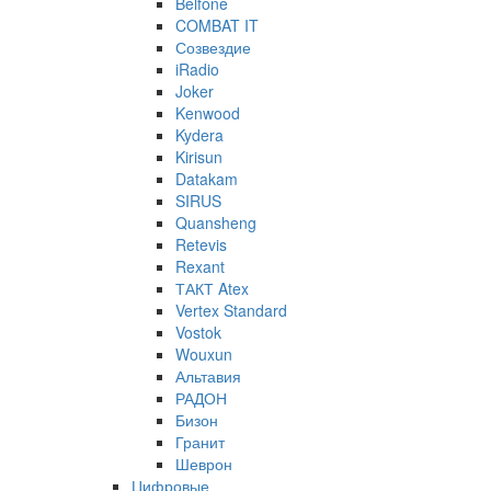
Belfone
COMBAT IT
Созвездие
iRadio
Joker
Kenwood
Kydera
Kirisun
Datakam
SIRUS
Quansheng
Retevis
Rexant
ТАКТ Atex
Vertex Standard
Vostok
Wouxun
Альтавия
РАДОН
Бизон
Гранит
Шеврон
Цифровые