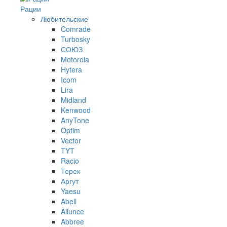
Рации
Любительские
Comrade
Turbosky
СОЮЗ
Motorola
Hytera
Icom
Lira
Midland
Kenwood
AnyTone
Optim
Vector
TYT
Racio
Терек
Аргут
Yaesu
Abell
Ailunce
Abbree