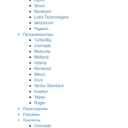
Scout
Kenwood
Laird Technologies
Vectorcom
Радиал
Программаторы
TurboSky
Comrade
Motorola
Midland
Hytera
Kenwood
Alinco
Icom
Vertex Standard
Комбат
Yaesu
Roger
Переходники
Разъёмы
Тангенты
Comrade