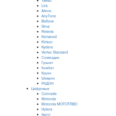
Yaesu
Lira
Alinco
AnyTone
Belfone
Sirus
Retevis
Kenwood
Kirisun
Kydera
Vertex Standard
Созвездие
Гранит
Комбат
Круиз
Шеврон
РАДОН
Цифровые
Comrade
Motorola
Motorola MOTOTRBO
Hytera
Аргут