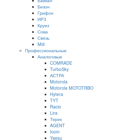
Байкал
Бизон
Грифон
ИРЗ
Круиз
Сова
Связь
Mdi
Профессиональные
Аналоговые
COMRADE
TurboSky
АСТРА
Motorola
Motorola MOTOTRBO
Hytera
TYT
Racio
Lira
Терек
AGENT
Icom
Yaesu