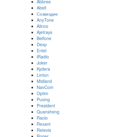
Abbree
Abell
Созвездие
AnyTone
Alinco
Ajetrays
Belfone
Dexp
Entel
iRadio
Joker
Kydera
Linton
Midland
NavCom
Optim
Puxing
President
Quansheng
Racio
Rexant
Retevis
Roger