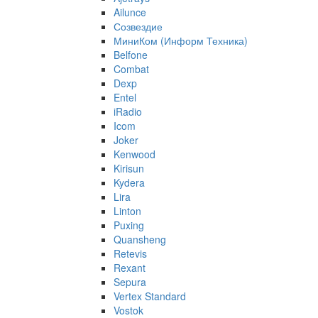
Ailunce
Созвездие
МиниКом (Информ Техника)
Belfone
Combat
Dexp
Entel
iRadio
Icom
Joker
Kenwood
Kirisun
Kydera
Lira
Linton
Puxing
Quansheng
Retevis
Rexant
Sepura
Vertex Standard
Vostok