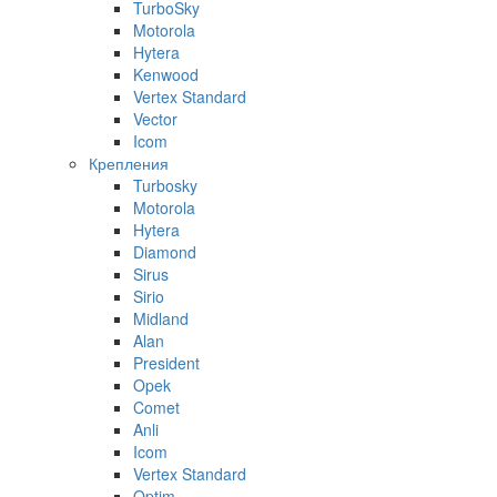
TurboSky
Motorola
Hytera
Kenwood
Vertex Standard
Vector
Icom
Крепления
Turbosky
Motorola
Hytera
Diamond
Sirus
Sirio
Midland
Alan
President
Opek
Comet
Anli
Icom
Vertex Standard
Optim