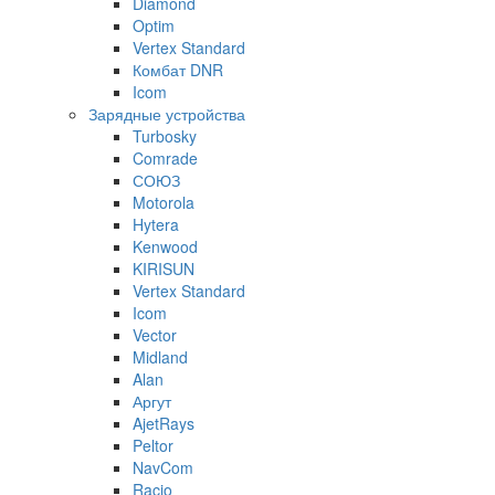
Diamond
Optim
Vertex Standard
Комбат DNR
Icom
Зарядные устройства
Turbosky
Comrade
СОЮЗ
Motorola
Hytera
Kenwood
KIRISUN
Vertex Standard
Icom
Vector
Midland
Alan
Аргут
AjetRays
Peltor
NavCom
Racio