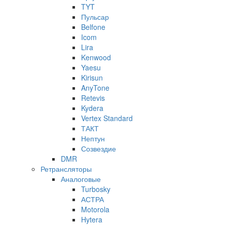
TYT
Пульсар
Belfone
Icom
Lira
Kenwood
Yaesu
Kirisun
AnyTone
Retevis
Kydera
Vertex Standard
ТАКТ
Нептун
Созвездие
DMR
Ретрансляторы
Аналоговые
Turbosky
АСТРА
Motorola
Hytera