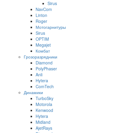
Sirus
NavCom
Linton
Roger
Мотогарнитуры
Sirus
OPTIM
Megajet
Комбат
Грозоразрядники
Diamond
PolyPhaser
Anli
Hytera
ComTech
Динамики
TurboSky
Motorola
Kenwood
Hytera
Midland
AjetRays