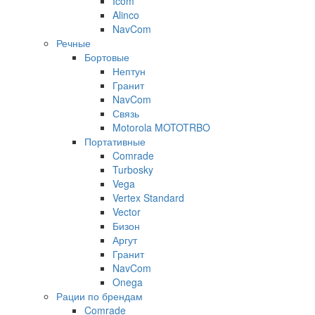
Icom
Alinco
NavCom
Речные
Бортовые
Нептун
Гранит
NavCom
Связь
Motorola MOTOTRBO
Портативные
Comrade
Turbosky
Vega
Vertex Standard
Vector
Бизон
Аргут
Гранит
NavCom
Onega
Рации по брендам
Comrade