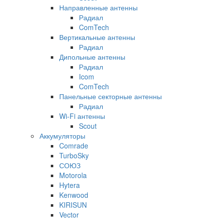
Направленные антенны
Радиал
ComTech
Вертикальные антенны
Радиал
Дипольные антенны
Радиал
Icom
ComTech
Панельные секторные антенны
Радиал
Wi-Fi антенны
Scout
Аккумуляторы
Comrade
TurboSky
СОЮЗ
Motorola
Hytera
Kenwood
KIRISUN
Vector