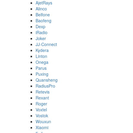
AjetRays
Alinco
Belfone
Baofeng
Dexp
iRadio
Joker
JJ-Connect
Kydera
Linton
Onega
Parus
Puxing
Quansheng
RadiusPro
Retevis
Rexant
Roger
Voxtel
Vostok
Wouxun
Xiaomi