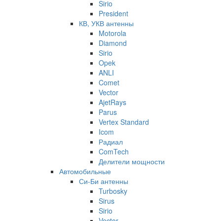
Sirio
President
КВ, УКВ антенны
Motorola
Diamond
Sirio
Opek
ANLI
Comet
Vector
AjetRays
Parus
Vertex Standard
Icom
Радиал
ComTech
Делители мощности
Автомобильные
Си-Би антенны
Turbosky
Sirus
Sirio
Vector