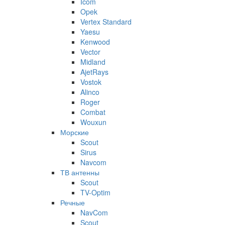
Icom
Opek
Vertex Standard
Yaesu
Kenwood
Vector
Midland
AjetRays
Vostok
Alinco
Roger
Combat
Wouxun
Морские
Scout
Sirus
Navcom
ТВ антенны
Scout
TV-Optim
Речные
NavCom
Scout