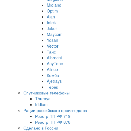
Midland
Optim
Alan
Intek
Joker
Maycom
Yosan
Vector
Таис
Albrecht
AnyTone
Alinco
Комбат
Ajetrays
Терек
Спутниковые телефоны
Thuraya
Iridium
Рации российского производства
Реестр ПП РФ 719
Реестр ПП РФ 878
Сделано в России