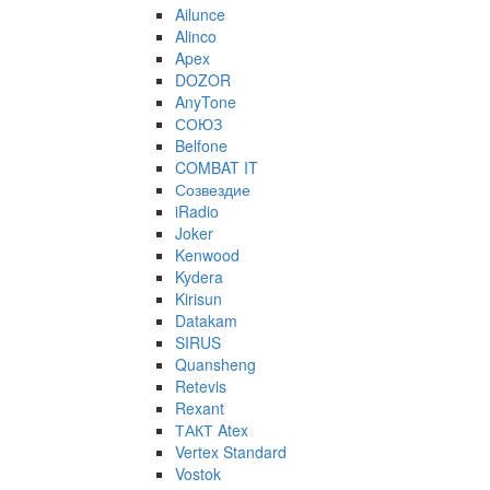
Ailunce
Alinco
Apex
DOZOR
AnyTone
СОЮЗ
Belfone
COMBAT IT
Созвездие
iRadio
Joker
Kenwood
Kydera
Kirisun
Datakam
SIRUS
Quansheng
Retevis
Rexant
ТАКТ Atex
Vertex Standard
Vostok