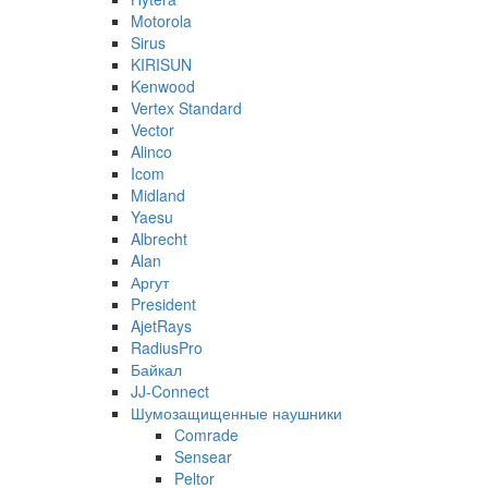
Motorola
Sirus
KIRISUN
Kenwood
Vertex Standard
Vector
Alinco
Icom
Midland
Yaesu
Albrecht
Alan
Аргут
President
AjetRays
RadiusPro
Байкал
JJ-Connect
Шумозащищенные наушники
Comrade
Sensear
Peltor