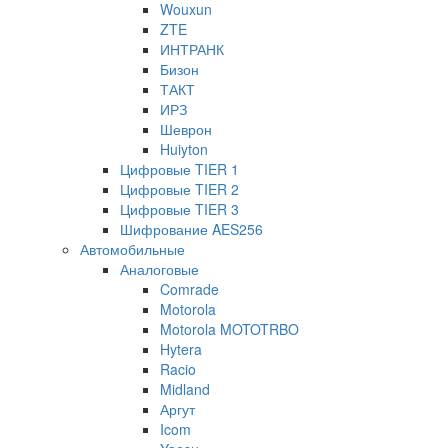
Wouxun
ZTE
ИНТРАНК
Бизон
ТАКТ
ИРЗ
Шеврон
Huiyton
Цифровые TIER 1
Цифровые TIER 2
Цифровые TIER 3
Шифрование AES256
Автомобильные
Аналоговые
Comrade
Motorola
Motorola MOTOTRBO
Hytera
Racio
Midland
Аргут
Icom