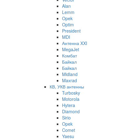
Alan
Lemm
Opek
Optim
President
MDI
Антенна XXI
MegaJet
Комбат
Байкал
Байкал
Midland
Maxrad
КВ, УКВ антенны
Turbosky
Motorola
Hytera
Diamond
Sirio
Opek
Comet
Yaesu