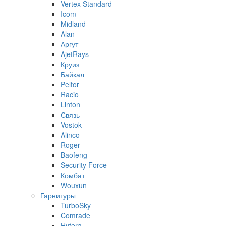
Vertex Standard
Icom
Midland
Alan
Аргут
AjetRays
Круиз
Байкал
Peltor
Racio
Linton
Связь
Vostok
Alinco
Roger
Baofeng
Security Force
Комбат
Wouxun
Гарнитуры
TurboSky
Comrade
Hytera