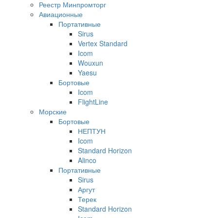
Реестр Минпромторг
Авиационные
Портативные
Sirus
Vertex Standard
Icom
Wouxun
Yaesu
Бортовые
Icom
FlightLine
Морские
Бортовые
НЕПТУН
Icom
Standard Horizon
Alinco
Портативные
Sirus
Аргут
Терек
Standard Horizon