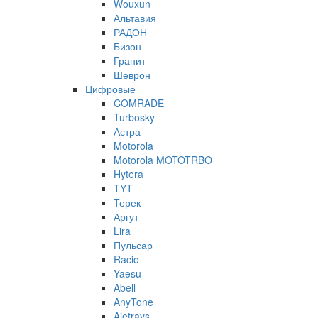
Wouxun
Альтавия
РАДОН
Бизон
Гранит
Шеврон
Цифровые
COMRADE
Turbosky
Астра
Motorola
Motorola MOTOTRBO
Hytera
TYT
Терек
Аргут
Lira
Пульсар
Racio
Yaesu
Abell
AnyTone
Ajetrays