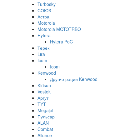
Turbosky
СОЮЗ
Астра
Motorola
Motorola MOTOTRBO
Hytera
Hytera PoC
Терек
Lira
Icom
Icom
Kenwood
Другие рации Kenwood
Kirisun
Vostok
Аргут
TYT
Megajet
Пульсар
ALAN
Combat
Ailunce