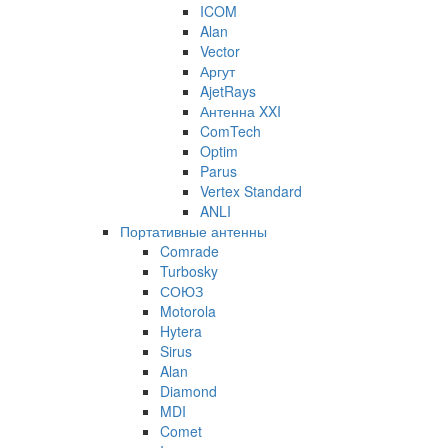
ICOM
Alan
Vector
Аргут
AjetRays
Антенна XXI
ComTech
Optim
Parus
Vertex Standard
ANLI
Портативные антенны
Comrade
Turbosky
СОЮЗ
Motorola
Hytera
Sirus
Alan
Diamond
MDI
Comet