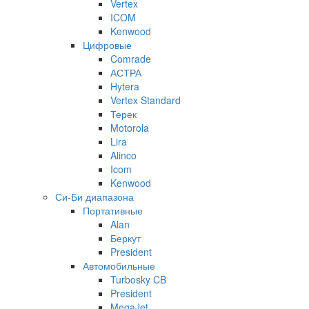
Vertex
ICOM
Kenwood
Цифровые
Comrade
АСТРА
Hytera
Vertex Standard
Терек
Motorola
Lira
Alinco
Icom
Kenwood
Си-Би диапазона
Портативные
Alan
Беркут
President
Автомобильные
Turbosky CB
President
MegaJet