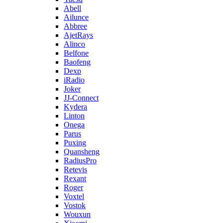
Abell
Ailunce
Abbree
AjetRays
Alinco
Belfone
Baofeng
Dexp
iRadio
Joker
JJ-Connect
Kydera
Linton
Onega
Parus
Puxing
Quansheng
RadiusPro
Retevis
Rexant
Roger
Voxtel
Vostok
Wouxun