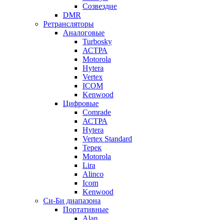
Созвездие
DMR
Ретрансляторы
Аналоговые
Turbosky
АСТРА
Motorola
Hytera
Vertex
ICOM
Kenwood
Цифровые
Comrade
АСТРА
Hytera
Vertex Standard
Терек
Motorola
Lira
Alinco
Icom
Kenwood
Си-Би диапазона
Портативные
Alan