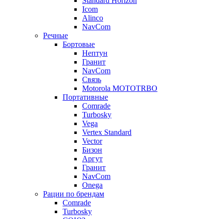
Standard Horizon
Icom
Alinco
NavCom
Речные
Бортовые
Нептун
Гранит
NavCom
Связь
Motorola MOTOTRBO
Портативные
Comrade
Turbosky
Vega
Vertex Standard
Vector
Бизон
Аргут
Гранит
NavCom
Onega
Рации по брендам
Comrade
Turbosky