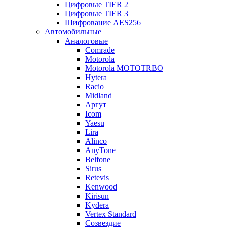
Цифровые TIER 2
Цифровые TIER 3
Шифрование AES256
Автомобильные
Аналоговые
Comrade
Motorola
Motorola MOTOTRBO
Hytera
Racio
Midland
Аргут
Icom
Yaesu
Lira
Alinco
AnyTone
Belfone
Sirus
Retevis
Kenwood
Kirisun
Kydera
Vertex Standard
Созвездие