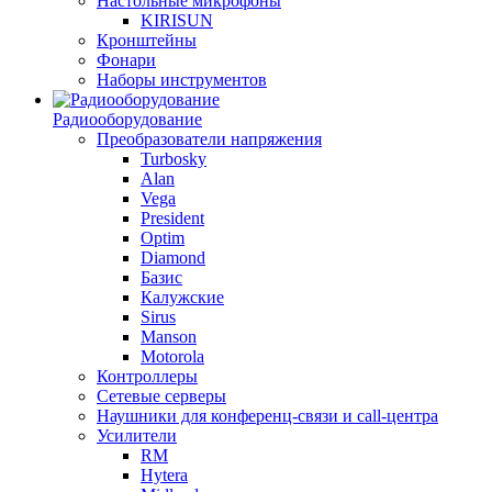
Настольные микрофоны
KIRISUN
Кронштейны
Фонари
Наборы инструментов
Радиооборудование
Преобразователи напряжения
Turbosky
Alan
Vega
President
Optim
Diamond
Базис
Калужские
Sirus
Manson
Motorola
Контроллеры
Сетевые серверы
Наушники для конференц-связи и call-центра
Усилители
RM
Hytera