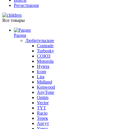
Войти
Регистрация
Все товары
Рации
Любительские
Comrade
Turbosky
СОЮЗ
Motorola
Hytera
Icom
Lira
Midland
Kenwood
AnyTone
Optim
Vector
TYT
Racio
Терек
Аргут
Yaesu