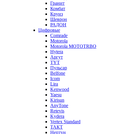
Гранит
Комбат
Круиз
Шеврон
РАДОН
Цифровые
Comrade
Motorola
Motorola MOTOTRBO
Hytera
Аргут
TYT
Пульсар
Belfone
Icom
Lira
Kenwood
Yaesu
Kirisun
AnyTone
Retevis
Kydera
Vertex Standard
ТАКТ
Нептун