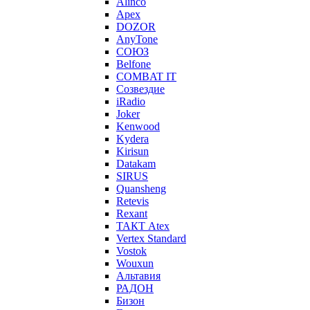
Alinco
Apex
DOZOR
AnyTone
СОЮЗ
Belfone
COMBAT IT
Созвездие
iRadio
Joker
Kenwood
Kydera
Kirisun
Datakam
SIRUS
Quansheng
Retevis
Rexant
ТАКТ Atex
Vertex Standard
Vostok
Wouxun
Альтавия
РАДОН
Бизон