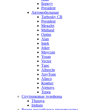
Беркут
President
Автомобильные
Turbosky CB
President
MegaJet
Midland
Optim
Alan
Intek
Joker
Maycom
Yosan
Vector
Таис
Albrecht
AnyTone
Alinco
Комбат
Ajetrays
Терек
Спутниковые телефоны
Thuraya
Iridium
Рации российского производства