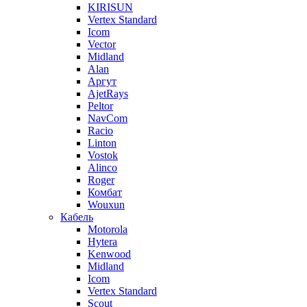
KIRISUN
Vertex Standard
Icom
Vector
Midland
Alan
Аргут
AjetRays
Peltor
NavCom
Racio
Linton
Vostok
Alinco
Roger
Комбат
Wouxun
Кабель
Motorola
Hytera
Kenwood
Midland
Icom
Vertex Standard
Scout