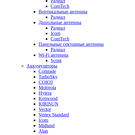
Радиал
ComTech
Вертикальные антенны
Радиал
Дипольные антенны
Радиал
Icom
ComTech
Панельные секторные антенны
Радиал
Wi-Fi антенны
Scout
Аккумуляторы
Comrade
TurboSky
СОЮЗ
Motorola
Hytera
Kenwood
KIRISUN
Vector
Vertex Standard
Icom
Midland
Alan