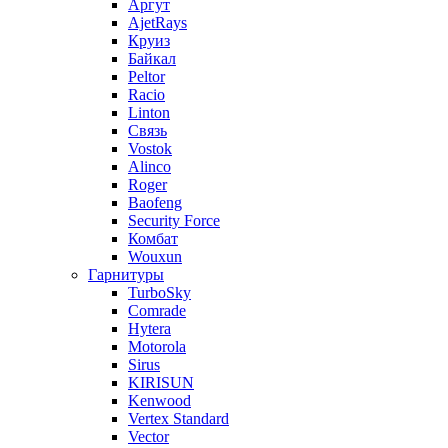
Аргут
AjetRays
Круиз
Байкал
Peltor
Racio
Linton
Связь
Vostok
Alinco
Roger
Baofeng
Security Force
Комбат
Wouxun
Гарнитуры
TurboSky
Comrade
Hytera
Motorola
Sirus
KIRISUN
Kenwood
Vertex Standard
Vector