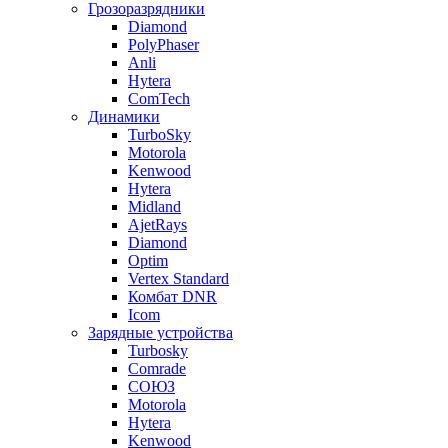
Грозоразрядники
Diamond
PolyPhaser
Anli
Hytera
ComTech
Динамики
TurboSky
Motorola
Kenwood
Hytera
Midland
AjetRays
Diamond
Optim
Vertex Standard
Комбат DNR
Icom
Зарядные устройства
Turbosky
Comrade
СОЮЗ
Motorola
Hytera
Kenwood