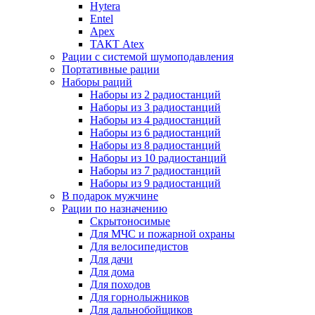
Hytera
Entel
Apex
ТАКТ Atex
Рации с системой шумоподавления
Портативные рации
Наборы раций
Наборы из 2 радиостанций
Наборы из 3 радиостанций
Наборы из 4 радиостанций
Наборы из 6 радиостанций
Наборы из 8 радиостанций
Наборы из 10 радиостанций
Наборы из 7 радиостанций
Наборы из 9 радиостанций
В подарок мужчине
Рации по назначению
Скрытоносимые
Для МЧС и пожарной охраны
Для велосипедистов
Для дачи
Для дома
Для походов
Для горнолыжников
Для дальнобойщиков