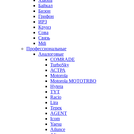
Xiaomi
Байкал
Бизон
Грифон
ИРЗ
Круиз
Сова
Связь
Mdi
Профессиональные
Аналоговые
COMRADE
TurboSky
АСТРА
Motorola
Motorola MOTOTRBO
Hytera
TYT
Racio
Lira
Терек
AGENT
Icom
Yaesu
Ailunce