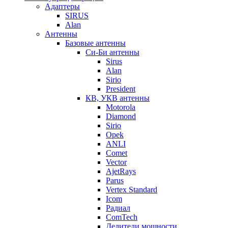
Адаптеры
SIRUS
Alan
Антенны
Базовые антенны
Си-Би антенны
Sirus
Alan
Sirio
President
КВ, УКВ антенны
Motorola
Diamond
Sirio
Opek
ANLI
Comet
Vector
AjetRays
Parus
Vertex Standard
Icom
Радиал
ComTech
Делители мощности