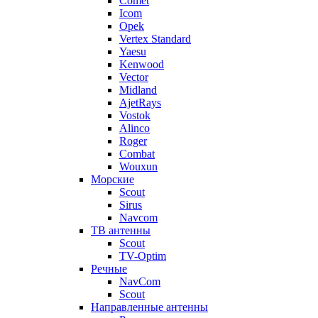
Comet
Icom
Opek
Vertex Standard
Yaesu
Kenwood
Vector
Midland
AjetRays
Vostok
Alinco
Roger
Combat
Wouxun
Морские
Scout
Sirus
Navcom
ТВ антенны
Scout
TV-Optim
Речные
NavCom
Scout
Направленные антенны