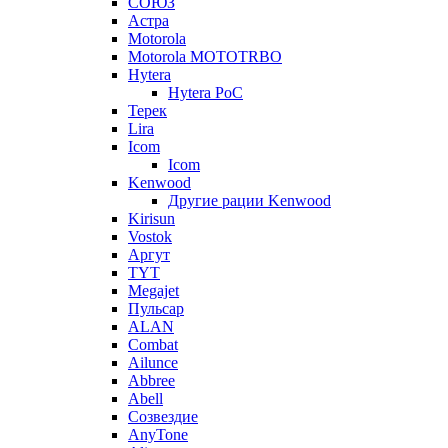
СОЮЗ
Астра
Motorola
Motorola MOTOTRBO
Hytera
Hytera PoC
Терек
Lira
Icom
Icom
Kenwood
Другие рации Kenwood
Kirisun
Vostok
Аргут
TYT
Megajet
Пульсар
ALAN
Combat
Ailunce
Abbree
Abell
Созвездие
AnyTone