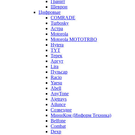
Гранит
Шеврон
Цифровые
COMRADE
Turbosky
Астра
Motorola
Motorola MOTOTRBO
Hytera
TYT
Терек
Аргут
Lira
Пульсар
Racio
Yaesu
Abell
AnyTone
Ajetrays
Ailunce
Созвездие
МиниКом (Информ Техника)
Belfone
Combat
Dexp