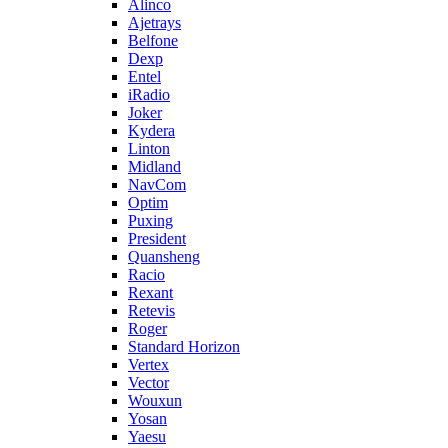
Alinco
Ajetrays
Belfone
Dexp
Entel
iRadio
Joker
Kydera
Linton
Midland
NavCom
Optim
Puxing
President
Quansheng
Racio
Rexant
Retevis
Roger
Standard Horizon
Vertex
Vector
Wouxun
Yosan
Yaesu