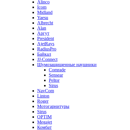
Alinco
Icom
Midland
Yaesu
Albrecht
Alan
Аргут
President
AjetRays
RadiusPro
Байкал
JJ-Connect
Шумозащищенные наушники
Comrade
Sensear
Peltor
Sirus
NavCom
Linton
Roger
Мотогарнитуры
Sirus
OPTIM
Megajet
Комбат