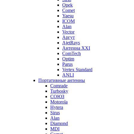
Opek
Comet
Yaesu
ICOM
Alan
Vector
Аргут
AjetRays
Антенна XXI
ComTech
Optim
Parus
Vertex Standard
ANLI
Портативные антенны
Comrade
Turbosky
СОЮЗ
Motorola
Hytera
Sirus
Alan
Diamond
MDI