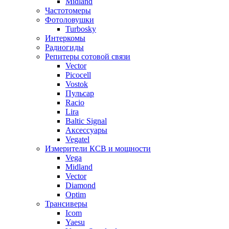
Midland
Частотомеры
Фотоловушки
Turbosky
Интеркомы
Радиогиды
Репитеры сотовой связи
Vector
Picocell
Vostok
Пульсар
Racio
Lira
Baltic Signal
Аксессуары
Vegatel
Измерители КСВ и мощности
Vega
Midland
Vector
Diamond
Optim
Трансиверы
Icom
Yaesu