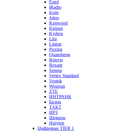
Entel
iRadio
Icom
Joker
Kenwood
Kirisun
Kydera
Lira
Linton
Puxing
Quansheng
Retevis
Rexant
Sepura
Vertex Standard
Vostok
Wouxun
ZTE
ИНТРАНК
Бизон
ТАКТ
ИРЗ
Шеврон
Huiyton
Цифровые TIER 1