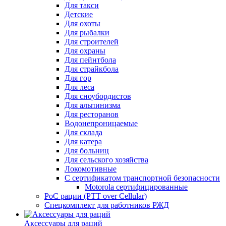
Для такси
Детские
Для охоты
Для рыбалки
Для строителей
Для охраны
Для пейнтбола
Для страйкбола
Для гор
Для леса
Для сноубордистов
Для альпинизма
Для ресторанов
Водонепроницаемые
Для склада
Для катера
Для больниц
Для сельского хозяйства
Локомотивные
С сертификатом транспортной безопасности
Motorola сертифицированные
PoC рации (PTT over Cellular)
Спецкомплект для работников РЖД
Аксессуары для раций