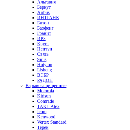
Альтавия
Беркут
Airbus
ИНТРАНК
Бизон
Баофенг
Гранит
ИРЗ
Круиз
Нептун
Связь
Sirus
Huiyton
Lisheng
ВЭБР
РАДОН
Взрывозащищенные
Motorola
Kirisun
Comrade
ТАКТ Atex
Icom
Kenwood
Vertex Standard
Терек