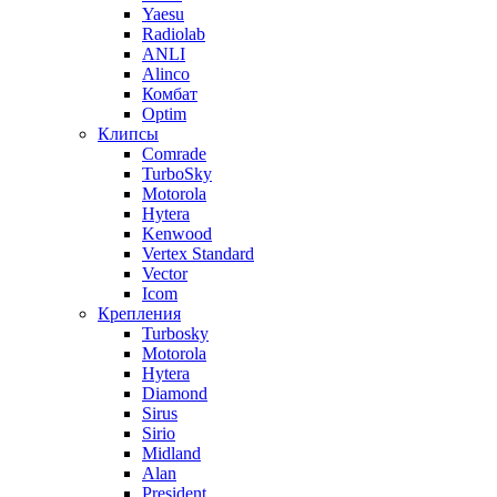
Yaesu
Radiolab
ANLI
Alinco
Комбат
Optim
Клипсы
Comrade
TurboSky
Motorola
Hytera
Kenwood
Vertex Standard
Vector
Icom
Крепления
Turbosky
Motorola
Hytera
Diamond
Sirus
Sirio
Midland
Alan
President