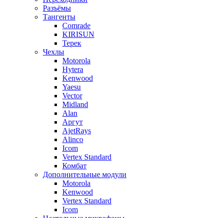
Разъёмы
Тангенты
Comrade
KIRISUN
Терек
Чехлы
Motorola
Hytera
Kenwood
Yaesu
Vector
Midland
Alan
Аргут
AjetRays
Alinco
Icom
Vertex Standard
Комбат
Дополнительные модули
Motorola
Kenwood
Vertex Standard
Icom