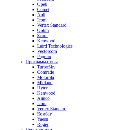
Opek
Comet
Anli
Icom
Vertex Standard
Optim
Scout
Kenwood
Laird Technologies
Vectorcom
Радиал
Программаторы
TurboSky
Comrade
Motorola
Midland
Hytera
Kenwood
Alinco
Icom
Vertex Standard
Комбат
Yaesu
Roger
Переходники