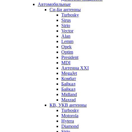
Автомобильные
Си-Би антенны
Turbosky
Sirus
Sirio
Vector
Alan
Lemm
Opek
Optim
President
MDI
Антенна XXI
MegaJet
Комбат
Байкал
Байкал
Midland
Maxrad
КВ, УКВ антенны
Turbosky
Motorola
Hytera
Diamond
Sirio