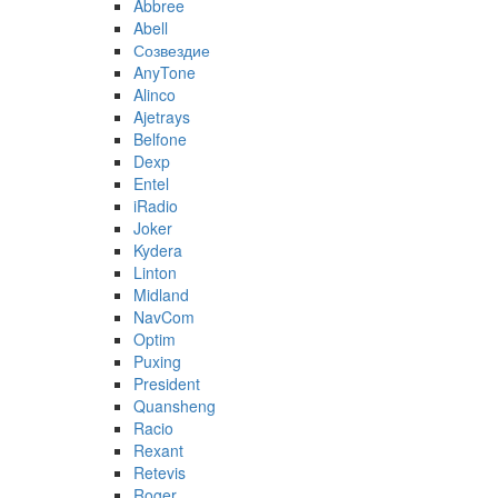
Abbree
Abell
Созвездие
AnyTone
Alinco
Ajetrays
Belfone
Dexp
Entel
iRadio
Joker
Kydera
Linton
Midland
NavCom
Optim
Puxing
President
Quansheng
Racio
Rexant
Retevis
Roger