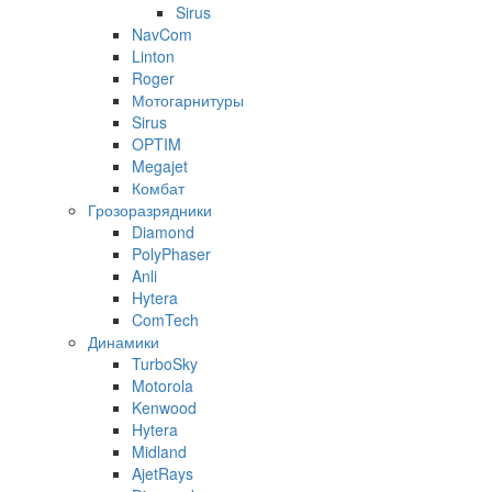
Sirus
NavCom
Linton
Roger
Мотогарнитуры
Sirus
OPTIM
Megajet
Комбат
Грозоразрядники
Diamond
PolyPhaser
Anli
Hytera
ComTech
Динамики
TurboSky
Motorola
Kenwood
Hytera
Midland
AjetRays