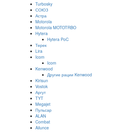
Turbosky
СОЮЗ
Астра
Motorola
Motorola MOTOTRBO
Hytera
Hytera PoC
Терек
Lira
Icom
Icom
Kenwood
Другие рации Kenwood
Kirisun
Vostok
Аргут
TYT
Megajet
Пульсар
ALAN
Combat
Ailunce