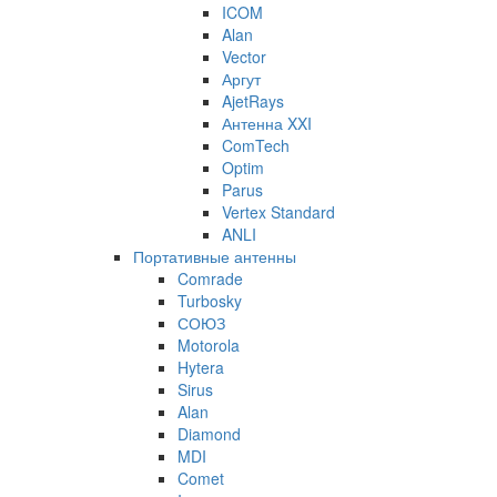
ICOM
Alan
Vector
Аргут
AjetRays
Антенна XXI
ComTech
Optim
Parus
Vertex Standard
ANLI
Портативные антенны
Comrade
Turbosky
СОЮЗ
Motorola
Hytera
Sirus
Alan
Diamond
MDI
Comet