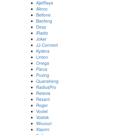
AjetRays
Alinco
Belfone
Baofeng
Dexp
iRadio
Joker
JJ-Connect
Kydera
Linton
Onega
Parus
Puxing
Quansheng
RadiusPro
Retevis
Rexant
Roger
Voxtel
Vostok
Wouxun
Xiaomi