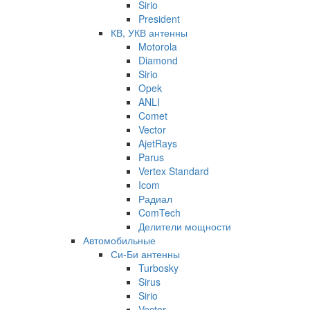
Sirio
President
КВ, УКВ антенны
Motorola
Diamond
Sirio
Opek
ANLI
Comet
Vector
AjetRays
Parus
Vertex Standard
Icom
Радиал
ComTech
Делители мощности
Автомобильные
Си-Би антенны
Turbosky
Sirus
Sirio
Vector