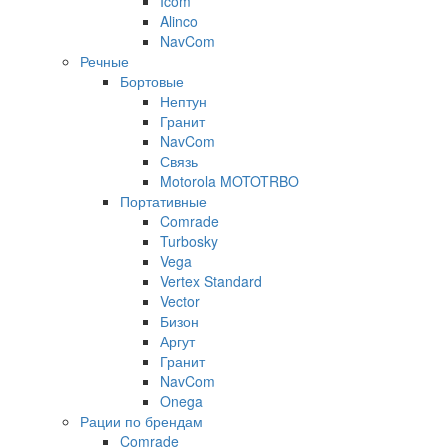
Icom
Alinco
NavCom
Речные
Бортовые
Нептун
Гранит
NavCom
Связь
Motorola MOTOTRBO
Портативные
Comrade
Turbosky
Vega
Vertex Standard
Vector
Бизон
Аргут
Гранит
NavCom
Onega
Рации по брендам
Comrade