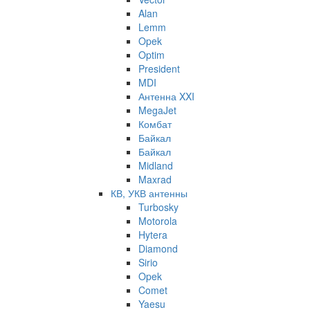
Alan
Lemm
Opek
Optim
President
MDI
Антенна XXI
MegaJet
Комбат
Байкал
Байкал
Midland
Maxrad
КВ, УКВ антенны
Turbosky
Motorola
Hytera
Diamond
Sirio
Opek
Comet
Yaesu