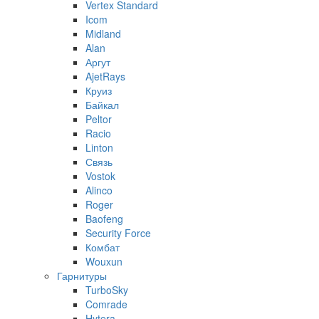
Vertex Standard
Icom
Midland
Alan
Аргут
AjetRays
Круиз
Байкал
Peltor
Racio
Linton
Связь
Vostok
Alinco
Roger
Baofeng
Security Force
Комбат
Wouxun
Гарнитуры
TurboSky
Comrade
Hytera