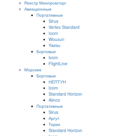
Реестр Минпромторг
Авиационные
Портативные
Sirus
Vertex Standard
Icom
Wouxun
Yaesu
Бортовые
Icom
FlightLine
Морские
Бортовые
НЕПТУН
Icom
Standard Horizon
Alinco
Портативные
Sirus
Аргут
Терек
Standard Horizon