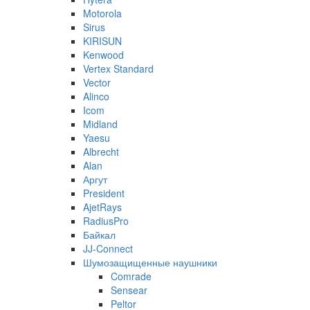
Motorola
Sirus
KIRISUN
Kenwood
Vertex Standard
Vector
Alinco
Icom
Midland
Yaesu
Albrecht
Alan
Аргут
President
AjetRays
RadiusPro
Байкал
JJ-Connect
Шумозащищенные наушники
Comrade
Sensear
Peltor