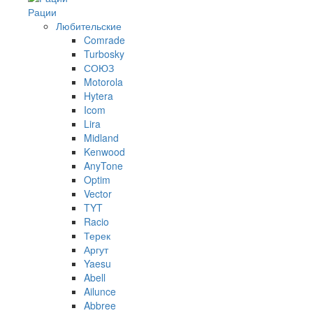
Рации
Любительские
Comrade
Turbosky
СОЮЗ
Motorola
Hytera
Icom
Lira
Midland
Kenwood
AnyTone
Optim
Vector
TYT
Racio
Терек
Аргут
Yaesu
Abell
Ailunce
Abbree