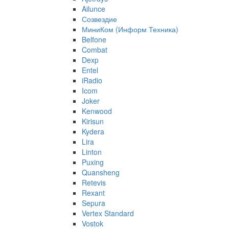
Ailunce
Созвездие
МиниКом (Информ Техника)
Belfone
Combat
Dexp
Entel
iRadio
Icom
Joker
Kenwood
Kirisun
Kydera
Lira
Linton
Puxing
Quansheng
Retevis
Rexant
Sepura
Vertex Standard
Vostok