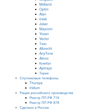
Midland
Optim
Alan
Intek
Joker
Maycom
Yosan
Vector
Таис
Albrecht
AnyTone
Alinco
Комбат
Ajetrays
Терек
Спутниковые телефоны
Thuraya
Iridium
Рации российского производства
Реестр ПП РФ 719
Реестр ПП РФ 878
Сделано в России