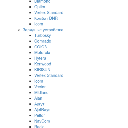
Diamond
Optim
Vertex Standard
Комбат DNR
Icom
Зарядные устройства
Turbosky
Comrade
СОЮЗ
Motorola
Hytera
Kenwood
KIRISUN
Vertex Standard
Icom
Vector
Midland
Alan
Аргут
AjetRays
Peltor
NavCom
Racio