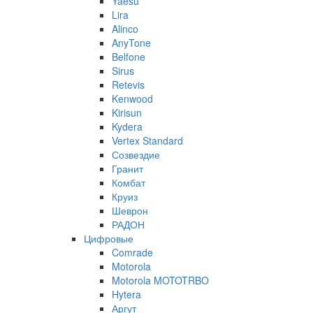
Yaesu
Lira
Alinco
AnyTone
Belfone
Sirus
Retevis
Kenwood
Kirisun
Kydera
Vertex Standard
Созвездие
Гранит
Комбат
Круиз
Шеврон
РАДОН
Цифровые
Comrade
Motorola
Motorola MOTOTRBO
Hytera
Аргут