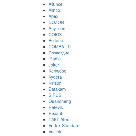
Ailunce
Alinco
Apex
DOZOR
AnyTone
СОЮЗ
Belfone
COMBAT IT
Созвездие
iRadio
Joker
Kenwood
Kydera
Kirisun
Datakam
SIRUS
Quansheng
Retevis
Rexant
ТАКТ Atex
Vertex Standard
Vostok