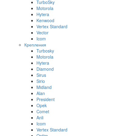
TurboSky
Motorola
Hytera
Kenwood
Vertex Standard
Vector
Icom
Крепления
Turbosky
Motorola
Hytera
Diamond
Sirus
Sirio
Midland
Alan
President
Opek
Comet
Anli
Icom
Vertex Standard
Optim