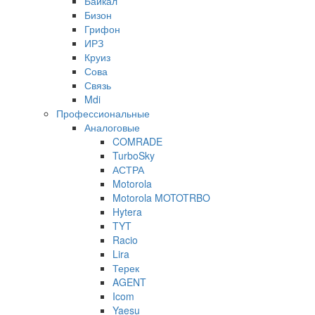
Байкал
Бизон
Грифон
ИРЗ
Круиз
Сова
Связь
Mdi
Профессиональные
Аналоговые
COMRADE
TurboSky
АСТРА
Motorola
Motorola MOTOTRBO
Hytera
TYT
Racio
Lira
Терек
AGENT
Icom
Yaesu