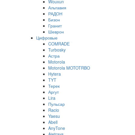
Wouxun
Альтавия
РАДОН
Бизон
Гранит
Шеврон
Цифровые
COMRADE
Turbosky
Астра
Motorola
Motorola MOTOTRBO
Hytera
TYT
Терек
Аргут
Lira
Пульсар
Racio
Yaesu
Abell
AnyTone
Ajetrays