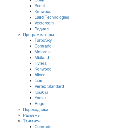
Scout
Kenwood
Laird Technologies
Vectorcom
Радиал
Программаторы
TurboSky
Comrade
Motorola
Midland
Hytera
Kenwood
Alinco
Icom
Vertex Standard
Комбат
Yaesu
Roger
Переходники
Разъёмы
Тангенты
Comrade