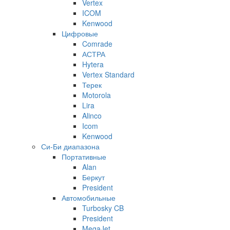
Vertex
ICOM
Kenwood
Цифровые
Comrade
АСТРА
Hytera
Vertex Standard
Терек
Motorola
Lira
Alinco
Icom
Kenwood
Си-Би диапазона
Портативные
Alan
Беркут
President
Автомобильные
Turbosky CB
President
MegaJet