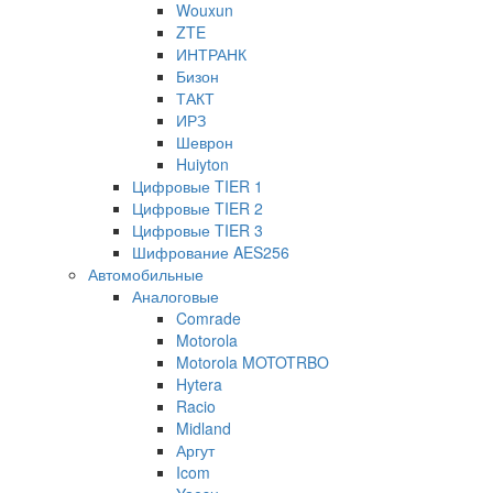
Wouxun
ZTE
ИНТРАНК
Бизон
ТАКТ
ИРЗ
Шеврон
Huiyton
Цифровые TIER 1
Цифровые TIER 2
Цифровые TIER 3
Шифрование AES256
Автомобильные
Аналоговые
Comrade
Motorola
Motorola MOTOTRBO
Hytera
Racio
Midland
Аргут
Icom