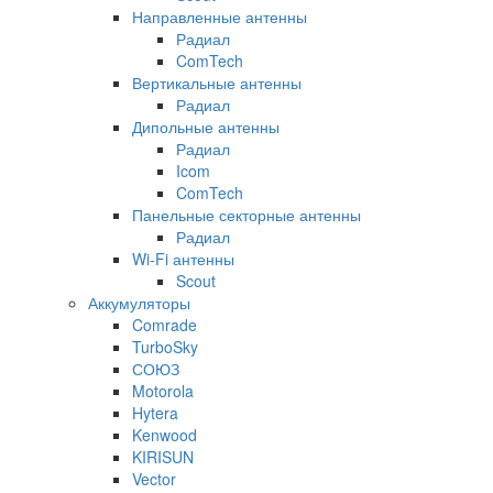
Направленные антенны
Радиал
ComTech
Вертикальные антенны
Радиал
Дипольные антенны
Радиал
Icom
ComTech
Панельные секторные антенны
Радиал
Wi-Fi антенны
Scout
Аккумуляторы
Comrade
TurboSky
СОЮЗ
Motorola
Hytera
Kenwood
KIRISUN
Vector