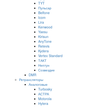
TYT
Пульсар
Belfone
Icom
Lira
Kenwood
Yaesu
Kirisun
AnyTone
Retevis
Kydera
Vertex Standard
ТАКТ
Нептун
Созвездие
DMR
Ретрансляторы
Аналоговые
Turbosky
АСТРА
Motorola
Hytera