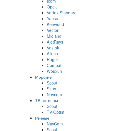
Icom
Opek
Vertex Standard
Yaesu
Kenwood
Vector
Midland
AjetRays
Vostok
Alinco
Roger
Combat
Wouxun
Морские
Scout
Sirus
Navcom
ТВ антенны
Scout
TV-Optim
Речные
NavCom
Scout