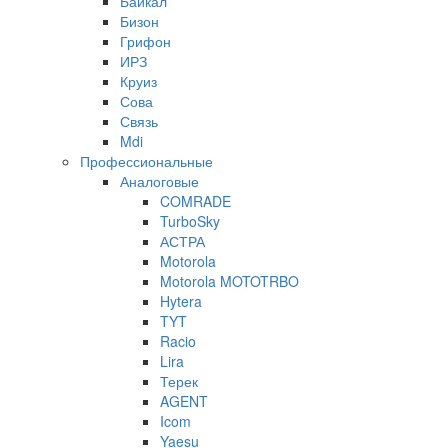
Байкал
Бизон
Грифон
ИРЗ
Круиз
Сова
Связь
Mdi
Профессиональные
Аналоговые
COMRADE
TurboSky
АСТРА
Motorola
Motorola MOTOTRBO
Hytera
TYT
Racio
Lira
Терек
AGENT
Icom
Yaesu