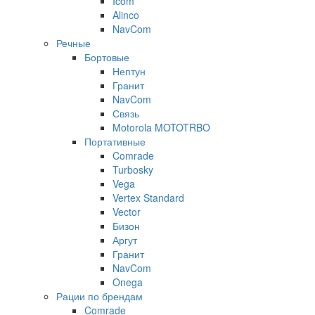
Icom
Alinco
NavCom
Речные
Бортовые
Нептун
Гранит
NavCom
Связь
Motorola MOTOTRBO
Портативные
Comrade
Turbosky
Vega
Vertex Standard
Vector
Бизон
Аргут
Гранит
NavCom
Onega
Рации по брендам
Comrade