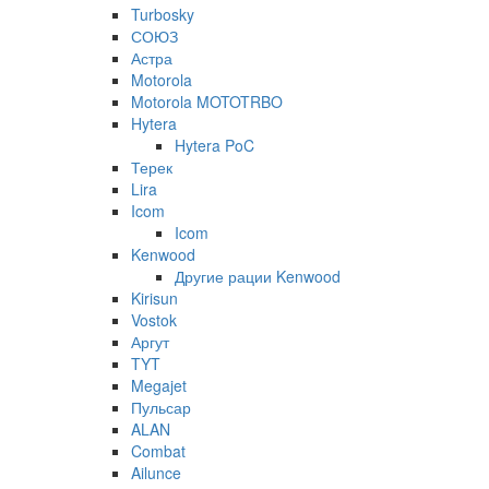
Turbosky
СОЮЗ
Астра
Motorola
Motorola MOTOTRBO
Hytera
Hytera PoC
Терек
Lira
Icom
Icom
Kenwood
Другие рации Kenwood
Kirisun
Vostok
Аргут
TYT
Megajet
Пульсар
ALAN
Combat
Ailunce