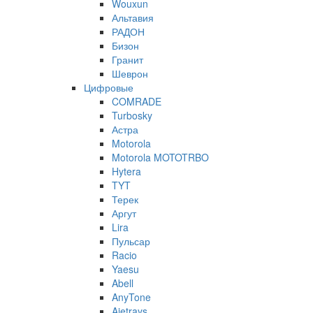
Wouxun
Альтавия
РАДОН
Бизон
Гранит
Шеврон
Цифровые
COMRADE
Turbosky
Астра
Motorola
Motorola MOTOTRBO
Hytera
TYT
Терек
Аргут
Lira
Пульсар
Racio
Yaesu
Abell
AnyTone
Ajetrays