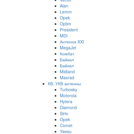
Alan
Lemm
Opek
Optim
President
MDI
Антенна XXI
MegaJet
Комбат
Байкал
Байкал
Midland
Maxrad
КВ, УКВ антенны
Turbosky
Motorola
Hytera
Diamond
Sirio
Opek
Comet
Yaesu