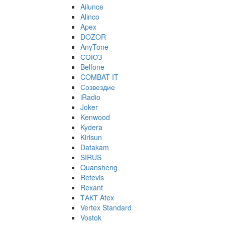
Ailunce
Alinco
Apex
DOZOR
AnyTone
СОЮЗ
Belfone
COMBAT IT
Созвездие
iRadio
Joker
Kenwood
Kydera
Kirisun
Datakam
SIRUS
Quansheng
Retevis
Rexant
ТАКТ Atex
Vertex Standard
Vostok