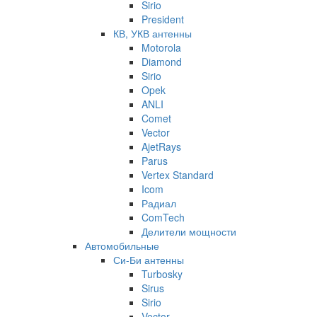
Sirio
President
КВ, УКВ антенны
Motorola
Diamond
Sirio
Opek
ANLI
Comet
Vector
AjetRays
Parus
Vertex Standard
Icom
Радиал
ComTech
Делители мощности
Автомобильные
Си-Би антенны
Turbosky
Sirus
Sirio
Vector