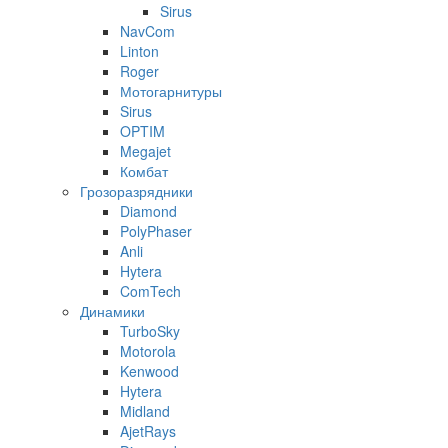
Sirus
NavCom
Linton
Roger
Мотогарнитуры
Sirus
OPTIM
Megajet
Комбат
Грозоразрядники
Diamond
PolyPhaser
Anli
Hytera
ComTech
Динамики
TurboSky
Motorola
Kenwood
Hytera
Midland
AjetRays