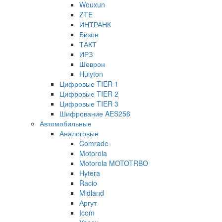
Wouxun
ZTE
ИНТРАНК
Бизон
ТАКТ
ИРЗ
Шеврон
Huiyton
Цифровые TIER 1
Цифровые TIER 2
Цифровые TIER 3
Шифрование AES256
Автомобильные
Аналоговые
Comrade
Motorola
Motorola MOTOTRBO
Hytera
Racio
Midland
Аргут
Icom