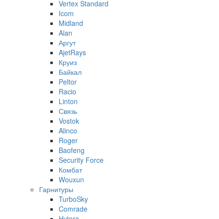
Vertex Standard
Icom
Midland
Alan
Аргут
AjetRays
Круиз
Байкал
Peltor
Racio
Linton
Связь
Vostok
Alinco
Roger
Baofeng
Security Force
Комбат
Wouxun
Гарнитуры
TurboSky
Comrade
Hytera