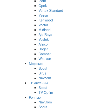
Icom
Opek
Vertex Standard
Yaesu
Kenwood
Vector
Midland
AjetRays
Vostok
Alinco
Roger
Combat
Wouxun
Морские
Scout
Sirus
Navcom
ТВ антенны
Scout
TV-Optim
Речные
NavCom
Scout