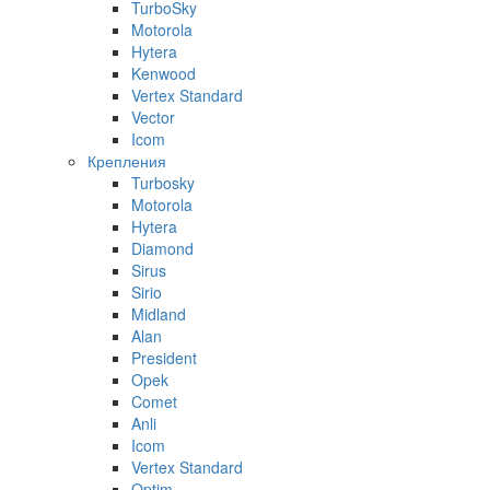
TurboSky
Motorola
Hytera
Kenwood
Vertex Standard
Vector
Icom
Крепления
Turbosky
Motorola
Hytera
Diamond
Sirus
Sirio
Midland
Alan
President
Opek
Comet
Anli
Icom
Vertex Standard
Optim