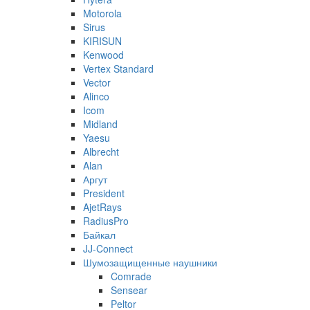
Motorola
Sirus
KIRISUN
Kenwood
Vertex Standard
Vector
Alinco
Icom
Midland
Yaesu
Albrecht
Alan
Аргут
President
AjetRays
RadiusPro
Байкал
JJ-Connect
Шумозащищенные наушники
Comrade
Sensear
Peltor