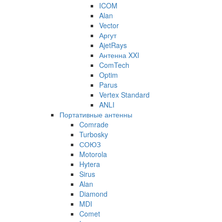
ICOM
Alan
Vector
Аргут
AjetRays
Антенна XXI
ComTech
Optim
Parus
Vertex Standard
ANLI
Портативные антенны
Comrade
Turbosky
СОЮЗ
Motorola
Hytera
Sirus
Alan
Diamond
MDI
Comet