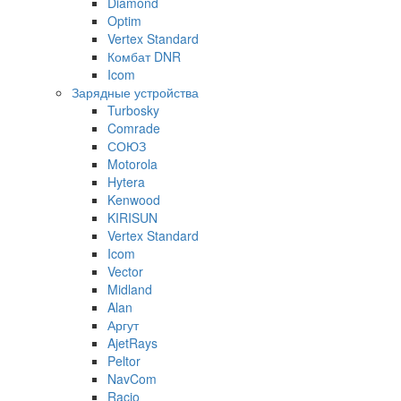
Diamond
Optim
Vertex Standard
Комбат DNR
Icom
Зарядные устройства
Turbosky
Comrade
СОЮЗ
Motorola
Hytera
Kenwood
KIRISUN
Vertex Standard
Icom
Vector
Midland
Alan
Аргут
AjetRays
Peltor
NavCom
Racio