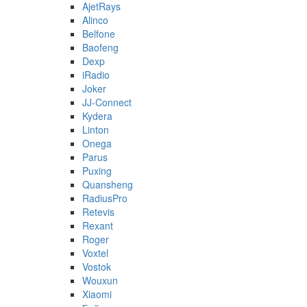
AjetRays
Alinco
Belfone
Baofeng
Dexp
iRadio
Joker
JJ-Connect
Kydera
Linton
Onega
Parus
Puxing
Quansheng
RadiusPro
Retevis
Rexant
Roger
Voxtel
Vostok
Wouxun
Xiaomi