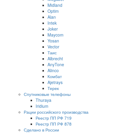
Midland
Optim
Alan
Intek
Joker
Maycom
Yosan
Vector
Таис
Albrecht
AnyTone
Alinco
Комбат
Ajetrays
Терек
Спутниковые телефоны
Thuraya
Iridium
Рации российского производства
Реестр ПП РФ 719
Реестр ПП РФ 878
Сделано в России