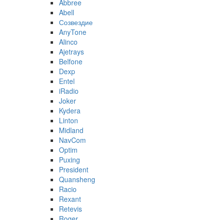
Abbree
Abell
Созвездие
AnyTone
Alinco
Ajetrays
Belfone
Dexp
Entel
iRadio
Joker
Kydera
Linton
Midland
NavCom
Optim
Puxing
President
Quansheng
Racio
Rexant
Retevis
Roger