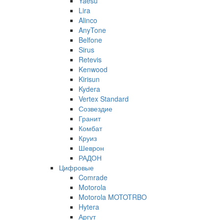
Yaesu
Lira
Alinco
AnyTone
Belfone
Sirus
Retevis
Kenwood
Kirisun
Kydera
Vertex Standard
Созвездие
Гранит
Комбат
Круиз
Шеврон
РАДОН
Цифровые
Comrade
Motorola
Motorola MOTOTRBO
Hytera
Аргут