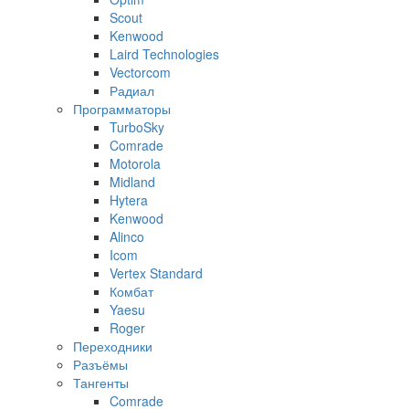
Scout
Kenwood
Laird Technologies
Vectorcom
Радиал
Программаторы
TurboSky
Comrade
Motorola
Midland
Hytera
Kenwood
Alinco
Icom
Vertex Standard
Комбат
Yaesu
Roger
Переходники
Разъёмы
Тангенты
Comrade