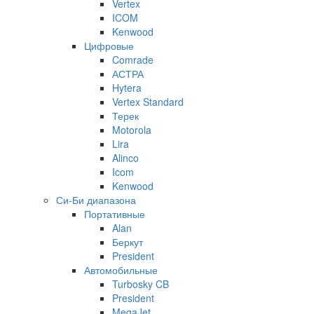
Vertex
ICOM
Kenwood
Цифровые
Comrade
АСТРА
Hytera
Vertex Standard
Терек
Motorola
Lira
Alinco
Icom
Kenwood
Си-Би диапазона
Портативные
Alan
Беркут
President
Автомобильные
Turbosky CB
President
MegaJet