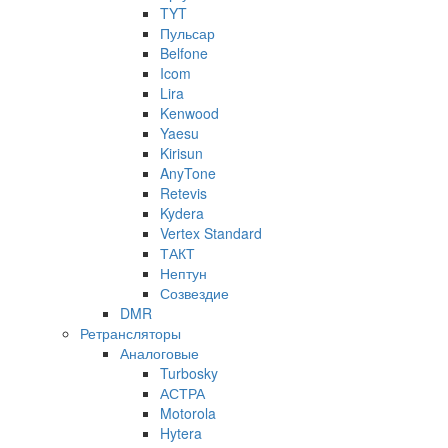
TYT
Пульсар
Belfone
Icom
Lira
Kenwood
Yaesu
Kirisun
AnyTone
Retevis
Kydera
Vertex Standard
ТАКТ
Нептун
Созвездие
DMR
Ретрансляторы
Аналоговые
Turbosky
АСТРА
Motorola
Hytera