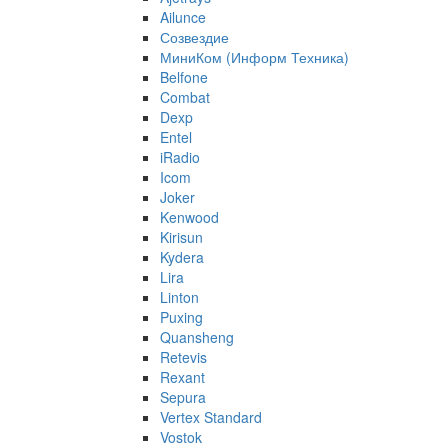
Ailunce
Созвездие
МиниКом (Информ Техника)
Belfone
Combat
Dexp
Entel
iRadio
Icom
Joker
Kenwood
Kirisun
Kydera
Lira
Linton
Puxing
Quansheng
Retevis
Rexant
Sepura
Vertex Standard
Vostok