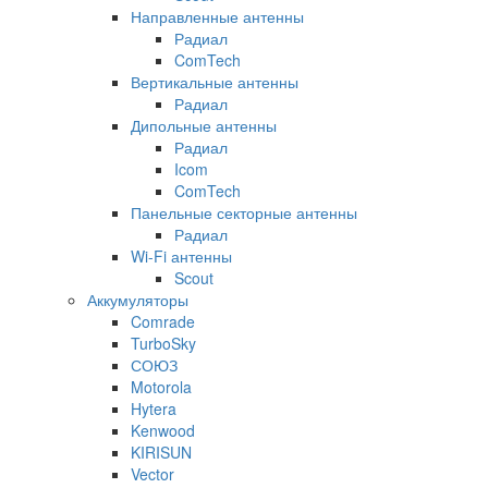
Направленные антенны
Радиал
ComTech
Вертикальные антенны
Радиал
Дипольные антенны
Радиал
Icom
ComTech
Панельные секторные антенны
Радиал
Wi-Fi антенны
Scout
Аккумуляторы
Comrade
TurboSky
СОЮЗ
Motorola
Hytera
Kenwood
KIRISUN
Vector