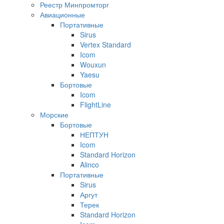
Реестр Минпромторг
Авиационные
Портативные
Sirus
Vertex Standard
Icom
Wouxun
Yaesu
Бортовые
Icom
FlightLine
Морские
Бортовые
НЕПТУН
Icom
Standard Horizon
Alinco
Портативные
Sirus
Аргут
Терек
Standard Horizon