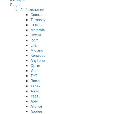
Рации
Любительские
Comrade
Turbosky
СОЮЗ
Motorola
Hytera
Icom
Lira
Midland
Kenwood
AnyTone
Optim
Vector
TYT
Racio
Терек
Аргут
Yaesu
Abell
Ailunce
Abbree