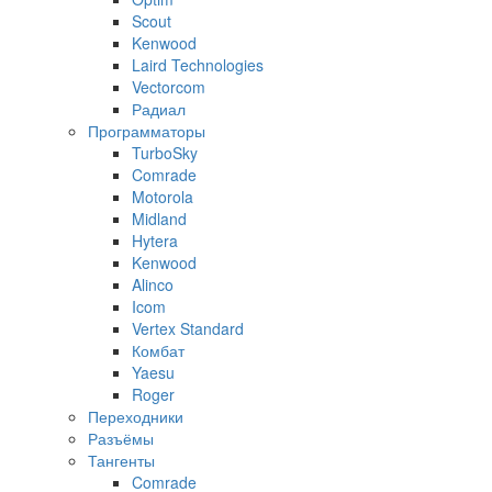
Scout
Kenwood
Laird Technologies
Vectorcom
Радиал
Программаторы
TurboSky
Comrade
Motorola
Midland
Hytera
Kenwood
Alinco
Icom
Vertex Standard
Комбат
Yaesu
Roger
Переходники
Разъёмы
Тангенты
Comrade