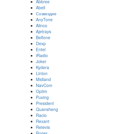
Abbree
Abell
Созвездие
AnyTone
Alinco
Ajetrays
Belfone
Dexp
Entel
iRadio
Joker
Kydera
Linton
Midland
NavCom
Optim
Puxing
President
Quansheng
Racio
Rexant
Retevis
Roger