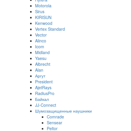
Motorola
Sirus
KIRISUN
Kenwood
Vertex Standard
Vector
Alinco
Icom
Midland
Yaesu
Albrecht
Alan
Аргут
President
AjetRays
RadiusPro
Байкал
JJ-Connect
Шумозащищенные наушники
Comrade
Sensear
Peltor