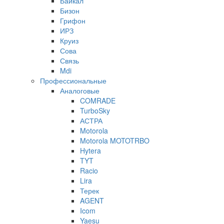
Байкал
Бизон
Грифон
ИРЗ
Круиз
Сова
Связь
Mdi
Профессиональные
Аналоговые
COMRADE
TurboSky
АСТРА
Motorola
Motorola MOTOTRBO
Hytera
TYT
Racio
Lira
Терек
AGENT
Icom
Yaesu