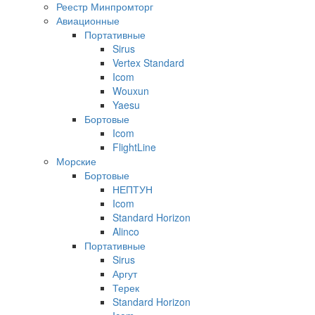
Реестр Минпромторг
Авиационные
Портативные
Sirus
Vertex Standard
Icom
Wouxun
Yaesu
Бортовые
Icom
FlightLine
Морские
Бортовые
НЕПТУН
Icom
Standard Horizon
Alinco
Портативные
Sirus
Аргут
Терек
Standard Horizon