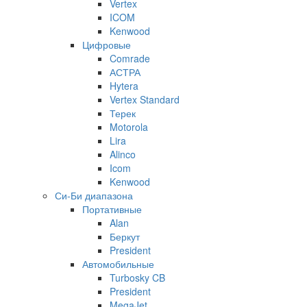
Vertex
ICOM
Kenwood
Цифровые
Comrade
АСТРА
Hytera
Vertex Standard
Терек
Motorola
Lira
Alinco
Icom
Kenwood
Си-Би диапазона
Портативные
Alan
Беркут
President
Автомобильные
Turbosky CB
President
MegaJet