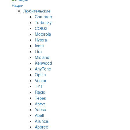
Рации
Любительские
Comrade
Turbosky
СОЮЗ
Motorola
Hytera
Icom
Lira
Midland
Kenwood
AnyTone
Optim
Vector
TYT
Racio
Терек
Аргут
Yaesu
Abell
Ailunce
Abbree