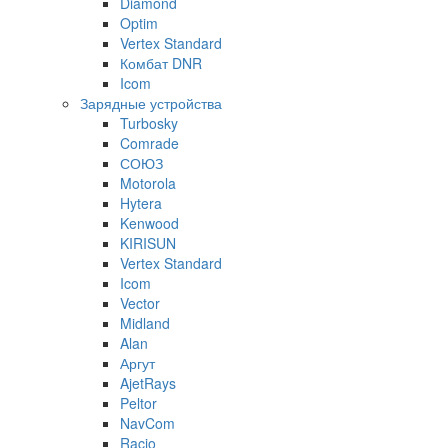
Diamond
Optim
Vertex Standard
Комбат DNR
Icom
Зарядные устройства
Turbosky
Comrade
СОЮЗ
Motorola
Hytera
Kenwood
KIRISUN
Vertex Standard
Icom
Vector
Midland
Alan
Аргут
AjetRays
Peltor
NavCom
Racio