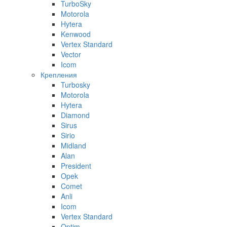
TurboSky
Motorola
Hytera
Kenwood
Vertex Standard
Vector
Icom
Крепления
Turbosky
Motorola
Hytera
Diamond
Sirus
Sirio
Midland
Alan
President
Opek
Comet
Anli
Icom
Vertex Standard
Optim