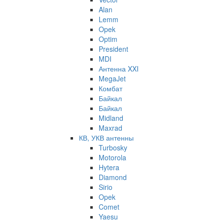
Alan
Lemm
Opek
Optim
President
MDI
Антенна XXI
MegaJet
Комбат
Байкал
Байкал
Midland
Maxrad
КВ, УКВ антенны
Turbosky
Motorola
Hytera
Diamond
Sirio
Opek
Comet
Yaesu