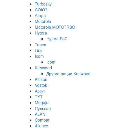
Turbosky
СОЮЗ
Астра
Motorola
Motorola MOTOTRBO
Hytera
Hytera PoC
Терек
Lira
Icom
Icom
Kenwood
Другие рации Kenwood
Kirisun
Vostok
Аргут
TYT
Megajet
Пульсар
ALAN
Combat
Ailunce