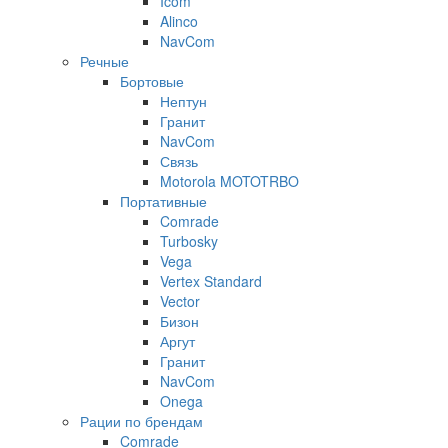
Icom
Alinco
NavCom
Речные
Бортовые
Нептун
Гранит
NavCom
Связь
Motorola MOTOTRBO
Портативные
Comrade
Turbosky
Vega
Vertex Standard
Vector
Бизон
Аргут
Гранит
NavCom
Onega
Рации по брендам
Comrade