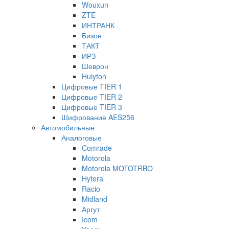
Wouxun
ZTE
ИНТРАНК
Бизон
ТАКТ
ИРЗ
Шеврон
Huiyton
Цифровые TIER 1
Цифровые TIER 2
Цифровые TIER 3
Шифрование AES256
Автомобильные
Аналоговые
Comrade
Motorola
Motorola MOTOTRBO
Hytera
Racio
Midland
Аргут
Icom