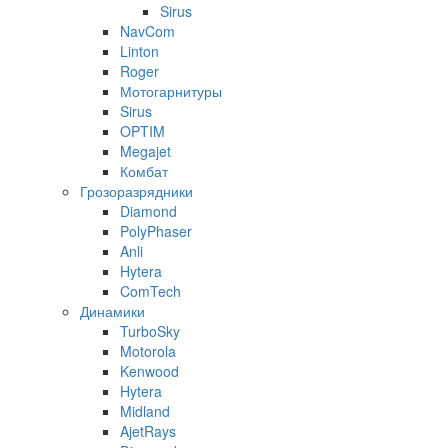
Sirus
NavCom
Linton
Roger
Мотогарнитуры
Sirus
OPTIM
Megajet
Комбат
Грозоразрядники
Diamond
PolyPhaser
Anli
Hytera
ComTech
Динамики
TurboSky
Motorola
Kenwood
Hytera
Midland
AjetRays