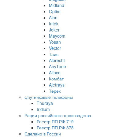
Midland
Optim
Alan
Intek
Joker
Maycom
Yosan
Vector
Таис
Albrecht
AnyTone
Alinco
Комбат
Ajetrays
Терек
Спутниковые телефоны
Thuraya
Iridium
Рации российского производства
Реестр ПП РФ 719
Реестр ПП РФ 878
Сделано в России