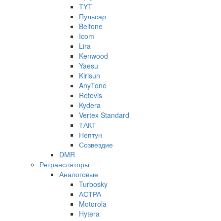
TYT
Пульсар
Belfone
Icom
Lira
Kenwood
Yaesu
Kirisun
AnyTone
Retevis
Kydera
Vertex Standard
ТАКТ
Нептун
Созвездие
DMR
Ретрансляторы
Аналоговые
Turbosky
АСТРА
Motorola
Hytera