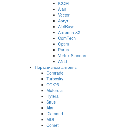
ICOM
Alan
Vector
Аргут
AjetRays
Антенна XXI
ComTech
Optim
Parus
Vertex Standard
ANLI
Портативные антенны
Comrade
Turbosky
СОЮЗ
Motorola
Hytera
Sirus
Alan
Diamond
MDI
Comet