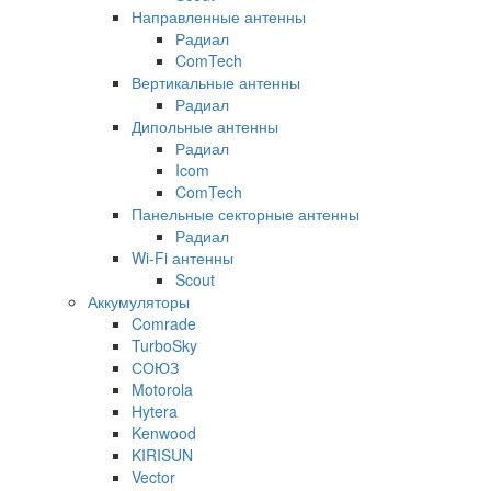
Направленные антенны
Радиал
ComTech
Вертикальные антенны
Радиал
Дипольные антенны
Радиал
Icom
ComTech
Панельные секторные антенны
Радиал
Wi-Fi антенны
Scout
Аккумуляторы
Comrade
TurboSky
СОЮЗ
Motorola
Hytera
Kenwood
KIRISUN
Vector