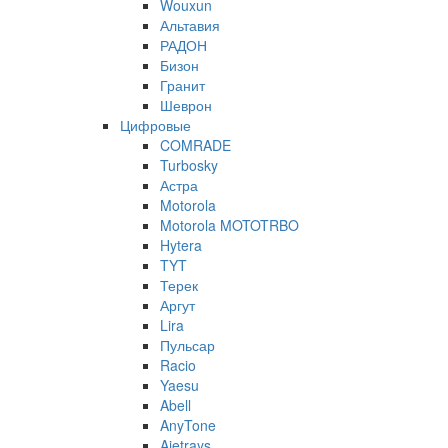
Wouxun
Альтавия
РАДОН
Бизон
Гранит
Шеврон
Цифровые
COMRADE
Turbosky
Астра
Motorola
Motorola MOTOTRBO
Hytera
TYT
Терек
Аргут
Lira
Пульсар
Racio
Yaesu
Abell
AnyTone
Ajetrays