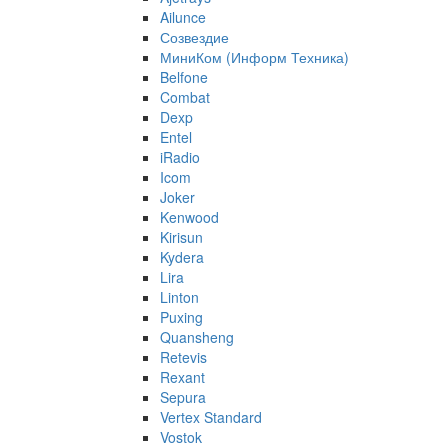
Ailunce
Созвездие
МиниКом (Информ Техника)
Belfone
Combat
Dexp
Entel
iRadio
Icom
Joker
Kenwood
Kirisun
Kydera
Lira
Linton
Puxing
Quansheng
Retevis
Rexant
Sepura
Vertex Standard
Vostok