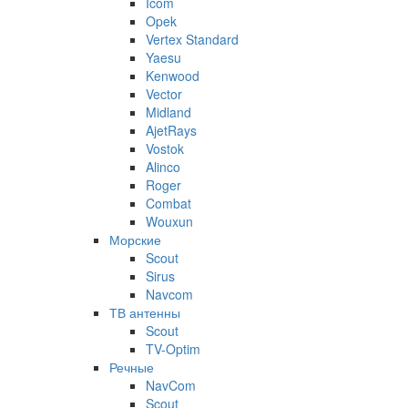
Icom
Opek
Vertex Standard
Yaesu
Kenwood
Vector
Midland
AjetRays
Vostok
Alinco
Roger
Combat
Wouxun
Морские
Scout
Sirus
Navcom
ТВ антенны
Scout
TV-Optim
Речные
NavCom
Scout