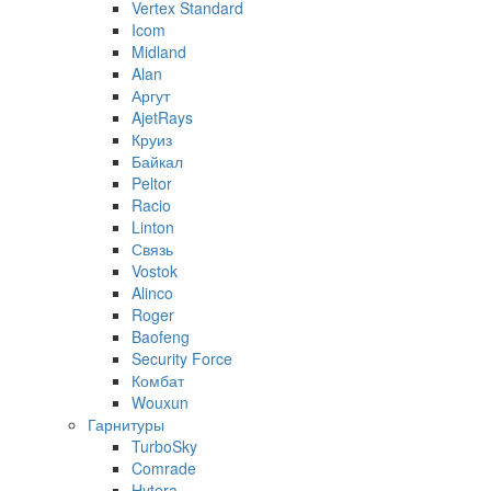
Vertex Standard
Icom
Midland
Alan
Аргут
AjetRays
Круиз
Байкал
Peltor
Racio
Linton
Связь
Vostok
Alinco
Roger
Baofeng
Security Force
Комбат
Wouxun
Гарнитуры
TurboSky
Comrade
Hytera