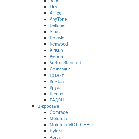
Yaesu
Lira
Alinco
AnyTone
Belfone
Sirus
Retevis
Kenwood
Kirisun
Kydera
Vertex Standard
Созвездие
Гранит
Комбат
Круиз
Шеврон
РАДОН
Цифровые
Comrade
Motorola
Motorola MOTOTRBO
Hytera
Аргут