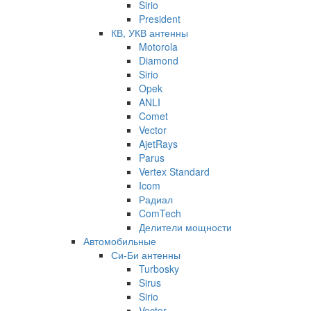
Sirio
President
КВ, УКВ антенны
Motorola
Diamond
Sirio
Opek
ANLI
Comet
Vector
AjetRays
Parus
Vertex Standard
Icom
Радиал
ComTech
Делители мощности
Автомобильные
Си-Би антенны
Turbosky
Sirus
Sirio
Vector