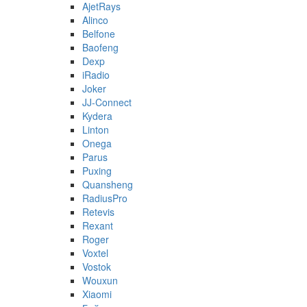
AjetRays
Alinco
Belfone
Baofeng
Dexp
iRadio
Joker
JJ-Connect
Kydera
Linton
Onega
Parus
Puxing
Quansheng
RadiusPro
Retevis
Rexant
Roger
Voxtel
Vostok
Wouxun
Xiaomi