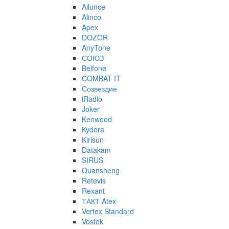
Ailunce
Alinco
Apex
DOZOR
AnyTone
СОЮЗ
Belfone
COMBAT IT
Созвездие
iRadio
Joker
Kenwood
Kydera
Kirisun
Datakam
SIRUS
Quansheng
Retevis
Rexant
ТАКТ Atex
Vertex Standard
Vostok