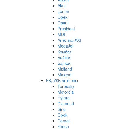
Alan
Lemm
Opek
Optim
President
MDI
Антенна XXI
MegaJet
Комбат
Байкал
Байкал
Midland
Maxrad
КВ, УКВ антенны
Turbosky
Motorola
Hytera
Diamond
Sirio
Opek
Comet
Yaesu