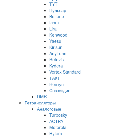
TYT
Пульсар
Belfone
Icom
Lira
Kenwood
Yaesu
Kirisun
AnyTone
Retevis
Kydera
Vertex Standard
ТАКТ
Нептун
Созвездие
DMR
Ретрансляторы
Аналоговые
Turbosky
АСТРА
Motorola
Hytera