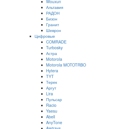
Wouxun
Альтавия
РАДОН
Бизон
Гранит
Шеврон
Цифровые
COMRADE
Turbosky
Астра
Motorola
Motorola MOTOTRBO
Hytera
TYT
Терек
Аргут
Lira
Пульсар
Racio
Yaesu
Abell
AnyTone
Ajetrays