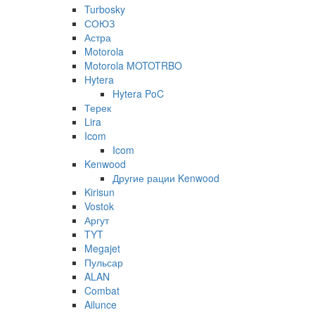
Turbosky
СОЮЗ
Астра
Motorola
Motorola MOTOTRBO
Hytera
Hytera PoC
Терек
Lira
Icom
Icom
Kenwood
Другие рации Kenwood
Kirisun
Vostok
Аргут
TYT
Megajet
Пульсар
ALAN
Combat
Ailunce