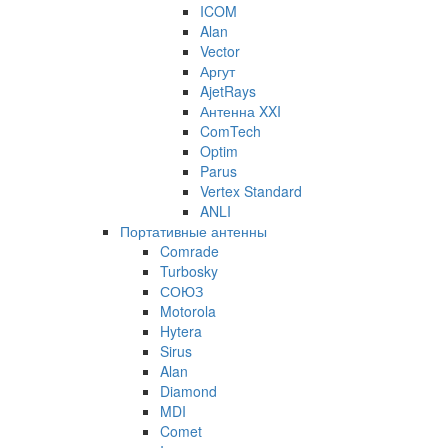
ICOM
Alan
Vector
Аргут
AjetRays
Антенна XXI
ComTech
Optim
Parus
Vertex Standard
ANLI
Портативные антенны
Comrade
Turbosky
СОЮЗ
Motorola
Hytera
Sirus
Alan
Diamond
MDI
Comet