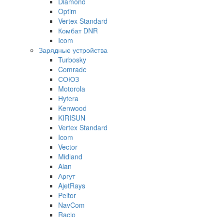
Diamond
Optim
Vertex Standard
Комбат DNR
Icom
Зарядные устройства
Turbosky
Comrade
СОЮЗ
Motorola
Hytera
Kenwood
KIRISUN
Vertex Standard
Icom
Vector
Midland
Alan
Аргут
AjetRays
Peltor
NavCom
Racio