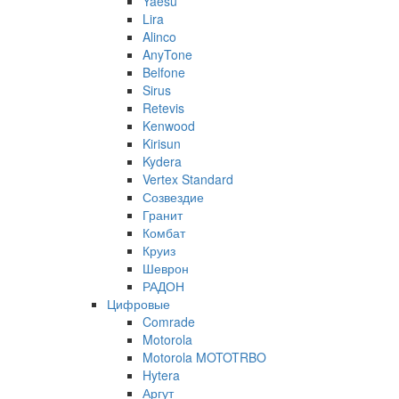
Yaesu
Lira
Alinco
AnyTone
Belfone
Sirus
Retevis
Kenwood
Kirisun
Kydera
Vertex Standard
Созвездие
Гранит
Комбат
Круиз
Шеврон
РАДОН
Цифровые
Comrade
Motorola
Motorola MOTOTRBO
Hytera
Аргут