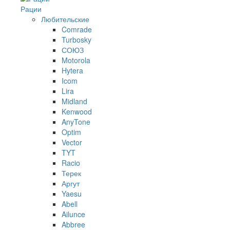
Рации
Любительские
Comrade
Turbosky
СОЮЗ
Motorola
Hytera
Icom
Lira
Midland
Kenwood
AnyTone
Optim
Vector
TYT
Racio
Терек
Аргут
Yaesu
Abell
Ailunce
Abbree