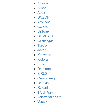
Ailunce
Alinco
Apex
DOZOR
AnyTone
СОЮЗ
Belfone
COMBAT IT
Созвездие
iRadio
Joker
Kenwood
Kydera
Kirisun
Datakam
SIRUS
Quansheng
Retevis
Rexant
ТАКТ Atex
Vertex Standard
Vostok