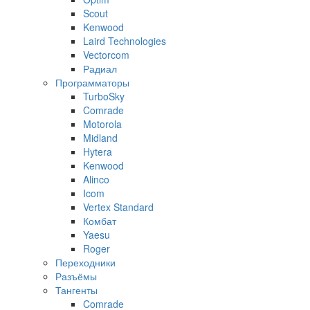
Scout
Kenwood
Laird Technologies
Vectorcom
Радиал
Программаторы
TurboSky
Comrade
Motorola
Midland
Hytera
Kenwood
Alinco
Icom
Vertex Standard
Комбат
Yaesu
Roger
Переходники
Разъёмы
Тангенты
Comrade