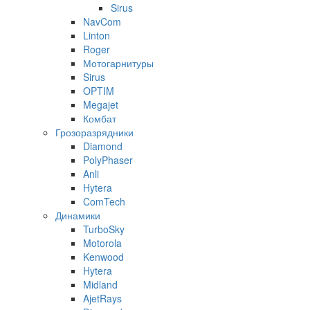
Sirus
NavCom
Linton
Roger
Мотогарнитуры
Sirus
OPTIM
Megajet
Комбат
Грозоразрядники
Diamond
PolyPhaser
Anli
Hytera
ComTech
Динамики
TurboSky
Motorola
Kenwood
Hytera
Midland
AjetRays