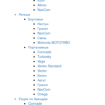
Icom
Alinco
NavCom
Речные
Бортовые
Нептун
Гранит
NavCom
Связь
Motorola MOTOTRBO
Портативные
Comrade
Turbosky
Vega
Vertex Standard
Vector
Бизон
Аргут
Гранит
NavCom
Onega
Рации по брендам
Comrade