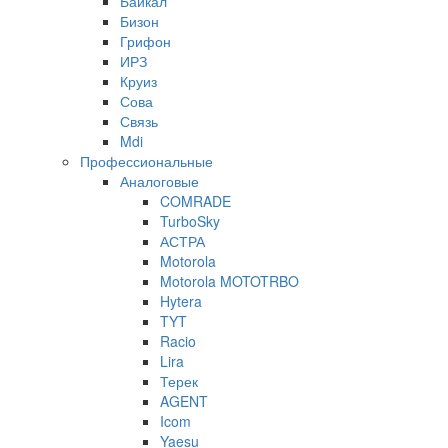
Байкал
Бизон
Грифон
ИРЗ
Круиз
Сова
Связь
Mdi
Профессиональные
Аналоговые
COMRADE
TurboSky
АСТРА
Motorola
Motorola MOTOTRBO
Hytera
TYT
Racio
Lira
Терек
AGENT
Icom
Yaesu