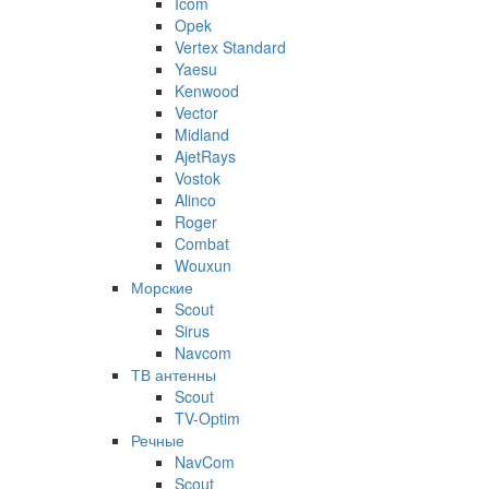
Icom
Opek
Vertex Standard
Yaesu
Kenwood
Vector
Midland
AjetRays
Vostok
Alinco
Roger
Combat
Wouxun
Морские
Scout
Sirus
Navcom
ТВ антенны
Scout
TV-Optim
Речные
NavCom
Scout