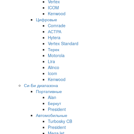
Vertex
ICOM
Kenwood
Цифровые
Comrade
АСТРА
Hytera
Vertex Standard
Терек
Motorola
Lira
Alinco
Icom
Kenwood
Си-Би диапазона
Портативные
Alan
Беркут
President
Автомобильные
Turbosky CB
President
MegaJet