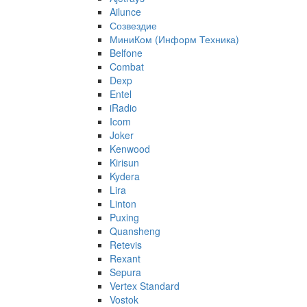
Ailunce
Созвездие
МиниКом (Информ Техника)
Belfone
Combat
Dexp
Entel
iRadio
Icom
Joker
Kenwood
Kirisun
Kydera
Lira
Linton
Puxing
Quansheng
Retevis
Rexant
Sepura
Vertex Standard
Vostok