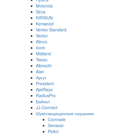
Motorola
Sirus
KIRISUN
Kenwood
Vertex Standard
Vector
Alinco
Icom
Midland
Yaesu
Albrecht
Alan
Аргут
President
AjetRays
RadiusPro
Байкал
JJ-Connect
Шумозащищенные наушники
Comrade
Sensear
Peltor