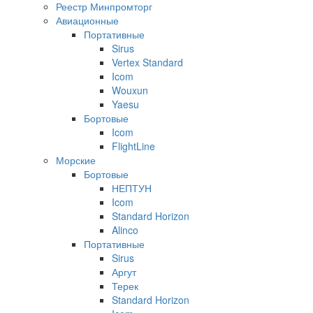
Реестр Минпромторг
Авиационные
Портативные
Sirus
Vertex Standard
Icom
Wouxun
Yaesu
Бортовые
Icom
FlightLine
Морские
Бортовые
НЕПТУН
Icom
Standard Horizon
Alinco
Портативные
Sirus
Аргут
Терек
Standard Horizon