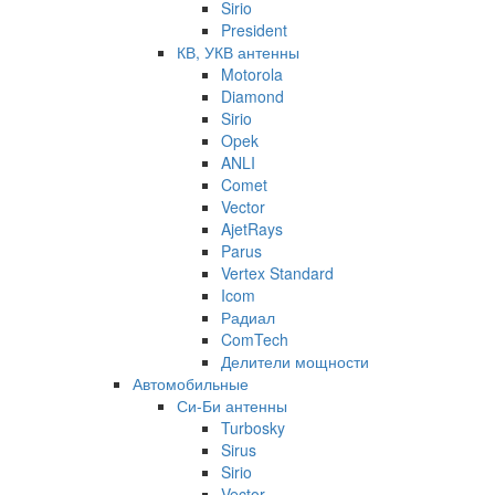
Sirio
President
КВ, УКВ антенны
Motorola
Diamond
Sirio
Opek
ANLI
Comet
Vector
AjetRays
Parus
Vertex Standard
Icom
Радиал
ComTech
Делители мощности
Автомобильные
Си-Би антенны
Turbosky
Sirus
Sirio
Vector