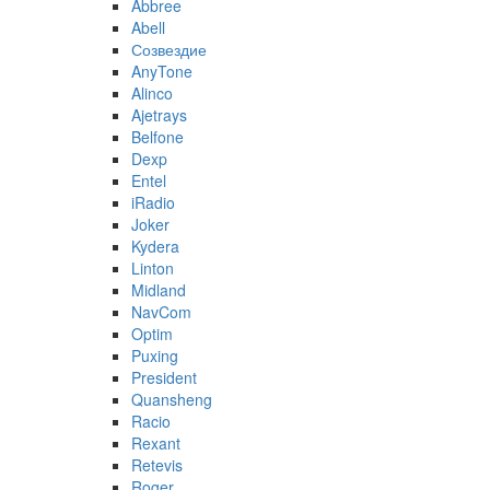
Abbree
Abell
Созвездие
AnyTone
Alinco
Ajetrays
Belfone
Dexp
Entel
iRadio
Joker
Kydera
Linton
Midland
NavCom
Optim
Puxing
President
Quansheng
Racio
Rexant
Retevis
Roger