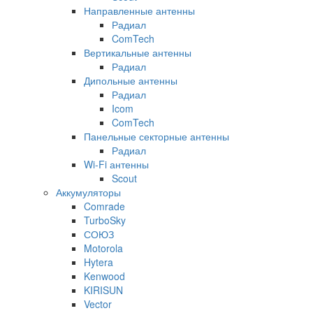
Направленные антенны
Радиал
ComTech
Вертикальные антенны
Радиал
Дипольные антенны
Радиал
Icom
ComTech
Панельные секторные антенны
Радиал
Wi-Fi антенны
Scout
Аккумуляторы
Comrade
TurboSky
СОЮЗ
Motorola
Hytera
Kenwood
KIRISUN
Vector