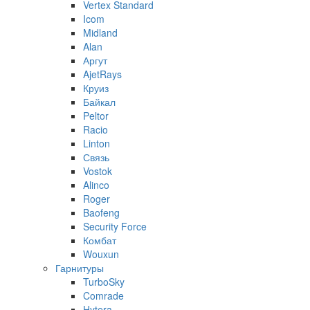
Vertex Standard
Icom
Midland
Alan
Аргут
AjetRays
Круиз
Байкал
Peltor
Racio
Linton
Связь
Vostok
Alinco
Roger
Baofeng
Security Force
Комбат
Wouxun
Гарнитуры
TurboSky
Comrade
Hytera