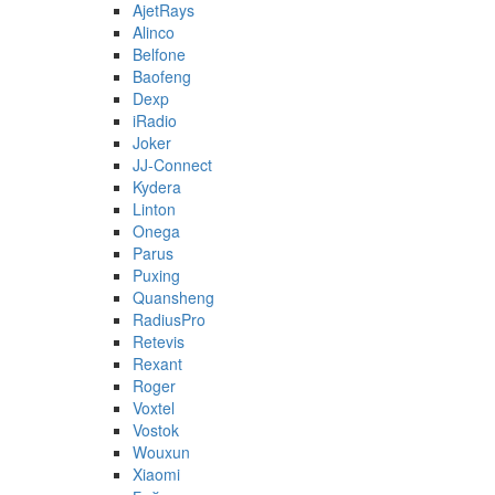
AjetRays
Alinco
Belfone
Baofeng
Dexp
iRadio
Joker
JJ-Connect
Kydera
Linton
Onega
Parus
Puxing
Quansheng
RadiusPro
Retevis
Rexant
Roger
Voxtel
Vostok
Wouxun
Xiaomi