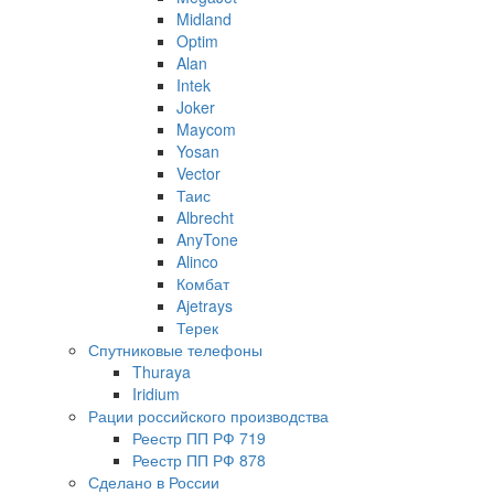
Midland
Optim
Alan
Intek
Joker
Maycom
Yosan
Vector
Таис
Albrecht
AnyTone
Alinco
Комбат
Ajetrays
Терек
Спутниковые телефоны
Thuraya
Iridium
Рации российского производства
Реестр ПП РФ 719
Реестр ПП РФ 878
Сделано в России