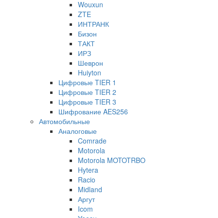
Wouxun
ZTE
ИНТРАНК
Бизон
ТАКТ
ИРЗ
Шеврон
Huiyton
Цифровые TIER 1
Цифровые TIER 2
Цифровые TIER 3
Шифрование AES256
Автомобильные
Аналоговые
Comrade
Motorola
Motorola MOTOTRBO
Hytera
Racio
Midland
Аргут
Icom