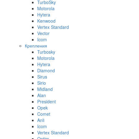
TurboSky
Motorola
Hytera
Kenwood
Vertex Standard
Vector
Icom
Крепления
Turbosky
Motorola
Hytera
Diamond
Sirus
Sirio
Midland
Alan
President
Opek
Comet
Anli
Icom
Vertex Standard
Optim